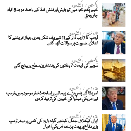
پاکستان
3 گھنٹے ago
خیبر پختونخوا میں تیز بارش اور فلش فلڈ کے باعث مزید 9 افراد
جاں بحق
تازہ ترین
3 گھنٹے ago
ٹرمپ کا 7 ارب ڈالر کے 11 نئے برف شکن بحری جہاز خریدنے کا
اعلان، ضرورت پر سوالات اُٹھ گئے
پاکستان
3 گھنٹے ago
سونے کی قیمت 7 ہفتوں کی بلند ترین سطح پر پہنچ گئی
تازہ ترین
3 گھنٹے ago
امریکا کے پاس بڑے پیمانے پر اسلحہ ذخائر موجود ہیں، ٹرمپ
نے امریکی میڈیا کی خبروں کی تردید کردی
تازہ ترین
3 گھنٹے ago
ایران کیخلاف جنگ کیلئے گولہ بارود کی کمی پر صدر ٹرمپ
وزیر دفاع پر پھٹ پڑے، امریکی اخبار