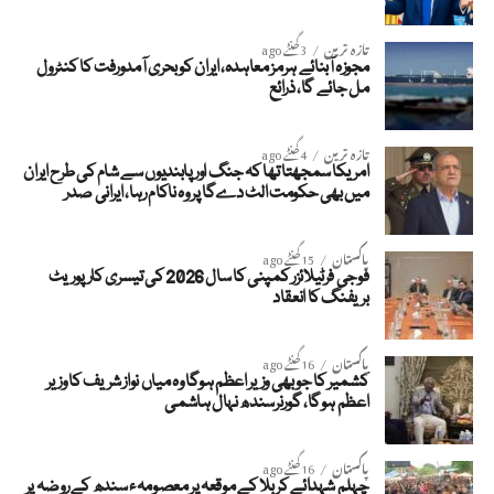
تازہ ترین
3 گھنٹے ago
مجوزہ آبنائے ہرمز معاہدہ، ایران کو بحری آمدورفت کا کنٹرول
مل جائے گا، ذرائع
تازہ ترین
4 گھنٹے ago
امریکا سمجھتا تھا کہ جنگ اور پابندیوں سے شام کی طرح ایران
میں بھی حکومت الٹ دےگا پر وہ ناکام رہا، ایرانی صدر
پاکستان
15 گھنٹے ago
فوجی فرٹیلائزر کمپنی کا سال 2026 کی تیسری کارپوریٹ
بریفنگ کا انعقاد
پاکستان
16 گھنٹے ago
کشمیر کا جو بھی وزیر اعظم ہوگا وہ میاں نواز شریف کا وزیر
اعظم ہوگا، گورنرسندھ نہال ہاشمی
پاکستان
16 گھنٹے ago
چہلم شہدائے کربلا کے موقعہ پر معصومہء سندھ کے روضہ پر