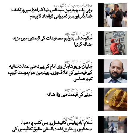
برطانیہ اور یورپ
5 مہینے ago
او پی ایف چیئرمین سید قمر رضا کے اعزاز میں پرتکلف
افطار ڈنر، اوورسیز کمیونٹی کو اتحاد کا پیغام
پاکستان
5 مہینے ago
حکومت نے پٹرولیم مصنوعات کی قیمتوں میں مزید
اضافہ کر دیا
پاکستان
7 مہینے ago
اہلیان نورپور شاہاں بری امام کی بے دخلی عدالت عالیہ
کے فیصلے کی خلاف ورزی، چیئرمین عوام دوست گروپ
تنویر عباسی
پاکستان
5 مہینے ago
سونے کی قیمت میں بڑا اضافہ
پاکستان
10 مہینے ago
اسلام آباد پولیس کا نیشنل پریس کلب پر دھاوا،
صحافیوں پر بدترین تشدد، انسانی حقوق تنظیموں کی