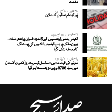
مذمت
پاکستان
6 مہینے ago
پیرکوعام تعطیل کا اعلان
ایکسکلوسِو
10 مہینے ago
انٹیلی جنس ایجنسیوں کے5 نامزدافسران پر اعتراضات،
بیرون ملک پریس قونصلر، اتاشیوں کی پوسٹنگ
کامعاملہ لٹک گیا
پاکستان
5 مہینے ago
سونے کی قیمت میں مسلسل تیسرے روز کمی، پاکستان
میں سونا 8700 روپے مزید سستا ہوگیا