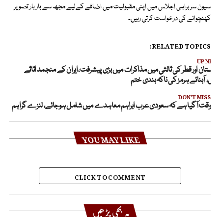
سیون سربراہی اجلاس میں اپنی مقبولیت میں اضافے کےلیے مجھ سے بار بار تصویر
کھنچوانے کی درخواست کرتی رہیں۔
RELATED TOPICS:
UP NEX
اکستان اور قطر کی ثالثی میں مذاکرات میں بڑی پیشرفت، ایران کے منجمد اثاثے
حال، آبنائے ہرمز کی ناکہ بندی ختم
DON'T MISS
وقت آگیا ہے کہ سعودی عرب ابراہم معاہدے میں شامل ہوجائے، لنزے گراہم
YOU MAY LIKE
CLICK TO COMMENT
یہ بھی پڑھیں