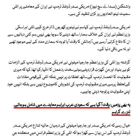
واشنگٹن (صداۓ سچ نیوز) امریکی صدر ڈونلڈ ٹرمپ نے ایران کے معاملے پر اٹلی
سمیت نیٹو اتحادیوں پر کڑی تنقید کی ہے۔
امریکی صدرڈونلڈ ٹرمپ نے کہاہم نےنیٹو پرکھربوں ڈالرخرچ کیے،اٹلی اوراسکی
وزیراعظم نے ایران کے خلاف ہمارا ساتھ دینےکا سوچا بھی نہیں،ہم کئی دہائیوں سے
ان کا دفاع کرتے آرہے ہیں،آزمائش کا وقت آیا تو وہ نہ ہماری مدد کے لیے موجود تھے
اور نہ ہی باقی دنیا کے۔
گزشتہ روز اٹلی کی وزیراعظم جارجیا میلونی نے امریکی صدر ڈونلڈ ٹرمپ کے الزامات
کو بے بنیاد اور من گھڑت قراردیتےہوئےسخت ردعمل کا اظہارکیا تھا،کہاکہ میری
مقبولیت کا انحصار ٹرمپ کےساتھ تعلقات پر نہیں بلکہ اٹلی کےقومی مفادات
کےتحفظ پرہے،میری مقبولیت ٹرمپ کی تشویش کاموضوع نہیں ہے بلکہ انہیں خود
اپنی مقبولیت پرتوجہ دینی چاہیے۔
یہ بھی پڑھیں:
وقت آگیا ہے کہ سعودی عرب ابراہم معاہدے میں شامل ہوجائے،
لنزے گراہم
خیال رہےکہ امریکی صدر اور جارجیا میلونی کے درمیان حالیہ تنازع امریکی صدر
ڈونلڈ ٹرمپ کے اس بیان سےکھڑا ہواکہ اٹلی کی وزیراعظم فرانس میں منعقدہ جی