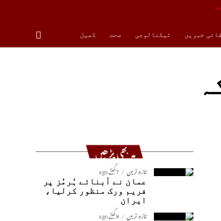
قائی خبریں
ٹیکنالوجی
صحت
کھیل
ہ
یہ بھی پڑھیں
تازہ ترین
7 گھنٹے ago
عمان نے آبنائے ہُرمُز پر
فریم ورک منظور کرلیا،
ایران
تازہ ترین
8 گھنٹے ago