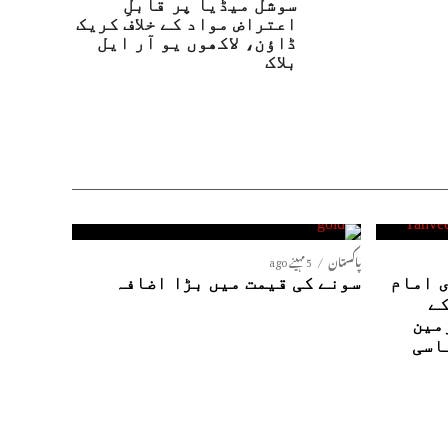
سوشل میڈیا پر قابلِ
اعتراض مواد کے خلاف کریک
ڈاؤن، لاکھوں یو آر ایل
بلاک
پاکستان
5 مہینے ago
 امام
سونے کی قیمت میں بڑا اضافہ
کے
مین
اسی