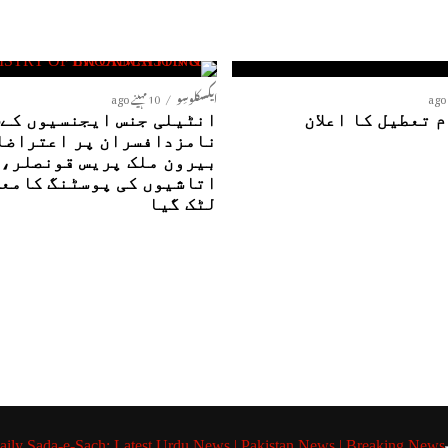
ایکسکلوسِو
10 مہینے ago
 تعطیل کا اعلان
ا
نامزدافسران پر اعتراضا
بیرون ملک پریس قونصلر،
اتاشیوں کی پوسٹنگ کامع
لٹک گیا