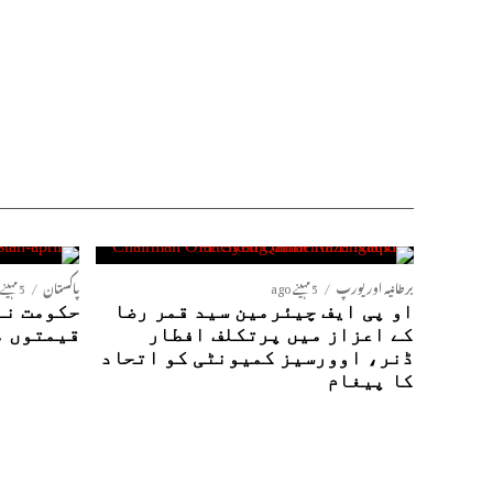
برطانیہ اور یورپ
5 مہینے ago
پاکستان
5 مہینے ago
او پی ایف چیئرمین سید قمر رضا
حکومت نے
کے اعزاز میں پرتکلف افطار
قیمتوں م
ڈنر، اوورسیز کمیونٹی کو اتحاد
کا پیغام