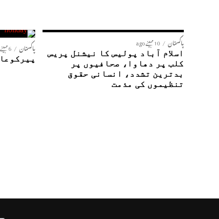
پاکستان
10 مہینے ago
پاکستان
6 مہینے ago
اسلام آباد پولیس کا نیشنل پریس
پیرکوعام
کلب پر دھاوا، صحافیوں پر
بدترین تشدد، انسانی حقوق
تنظیموں کی مذمت