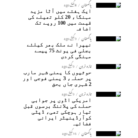
پاکستان
8 گھنٹے ago
ایک ہفتے میں آٹا مزید
مہنگا، 20 کلو تھیلے کی
قیمت میں 100 روپے تک
اضافہ
پاکستان
9 گھنٹے ago
نیپرا نے ملک بھر کیلئے
بجلی فی یونٹ 75 پیسے
مہنگی کردی
تازہ ترین
9 گھنٹے ago
حوثیوں کا یمنی شہر مارب
پر حملہ، 3 یمنی فوجی اور
2 شہری جاں بحق
تازہ ترین
9 گھنٹے ago
امریکی اڈوں پر جوابی
حملے کی پلاننگ برسوں قبل
تیار ہوچکی تھی، ڈپٹی
کوآرڈینیٹر ایرانی
فضائیہ
پاکستان
16 گھنٹے ago