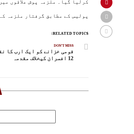
کرلیا گیا۔ ملزمہ پوش علاقوں میں
پولیس کے مطابق گرفتار ملزمہ کے 
RELATED TOPICS:
DON'T MISS
قومی خزانے کو ایک ارب کا نق
12 افسران کیخلاف مقدمہ