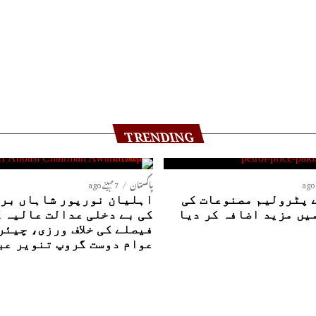
TRENDING
پاکستان
7 مہینے ago
 پٹرولیم مصنوعات کی
اہلیان نورپور شاہاں بری
یں مزید اضافہ کر دیا
کی بے دخلی عدالت عالیہ 
فیصلے کی خلاف ورزی، چیئر
عوام دوست گروپ تنویر عب