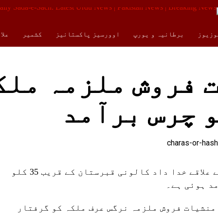
وزیوز
برطانیہ و یورپ
اوورسیز پاکستانیز
کشمیر
علا
کالمز
ENGLISH
 فروش ملزمہ ملک
کراچی (صداۓ سچ نیوز) ضلع شرقی کے علاقے خدا داد کالونی قبرستان کے قریب 35 کلو
مد ہوئی ہے۔
منشیات فروش ملزمہ نرگس عرف ملکہ کو گرفتار