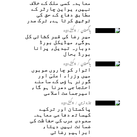
معاہدہ کسی ملک کے خلاف
نہیں، یواین چارٹر کے
مطابق دفاع کے حق کی
توثیق کرتا ہے، ترک صدر
پاکستان
8 گھنٹے ago
میر رضا کی قبر کشائی کل
ہوگی، میڈیکل بورڈ
دوبارہ تبدیل، پرانا
بورڈ بحال
پاکستان
8 گھنٹے ago
اتوار کو چاروں صوبوں
میں وزراء اعلیٰ اور
گورنر ہاؤس کے سامنے
احتجاجی دھرنا ہو گا،
امیرجماعت اسلامی
تازہ ترین
8 گھنٹے ago
پاکستان اور ترکیے
کیساتھ دفاعی معاہدہ
سعودی عرب کی حفاظت کی
ضمانت نہیں دیتا،
ابراہیم رضائی