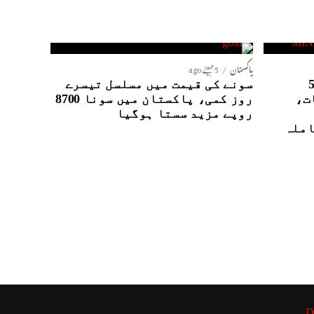
پاکستان
5 مہینے ago
نٹیلی جنس ایجنسیوں کے5
سونے کی قیمت میں مسلسل تیسرے
ت،
روز کمی، پاکستان میں سونا 8700
روپے مزید سستا ہوگیا
املہ