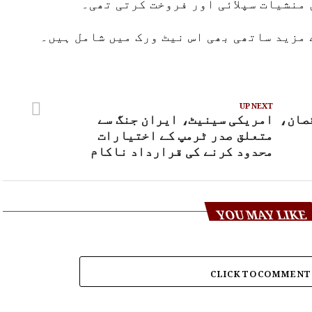
 منشیات سپلائی اور فروخت کرتی تھی۔
مزید ساتھی بھی اس نیٹ ورک میں شامل ہیں۔
UP NEXT
صان،
امریکی سینیٹ، ایران جنگ سے
متعلق صدر ٹرمپ کے اختیارات
محدود کرنے کی قرارداد ناکام
YOU MAY LIKE
CLICK TO COMMENT