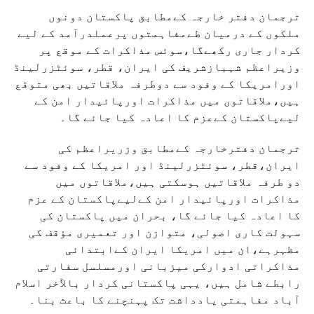
ترجمان دفتر خارجہ کےمطابق پاکستان دونوں
ملکوں کے درمیان طےمفاہمتوں پرعملدرآمد کے لیے
کردار جاری رکھےگا،سوئس مذاکرات کے موقع پر
وزیراعظم شہبازشریف کی ایران، قطر، سوئٹزرلینڈ
اورامریکا کے وفود سے دوطرفہ ملاقاتیں بھی متوقع
ہیں،ملاقاتوں میں مذاکرات اورپائیدار امن کے
لیےپاکستان کےعزم کا اعادہ کیا جائے گا۔
ترجمان دفترخارجہ کےمطابق وزریراعظم کی
ایران،قطر، سوئٹزرلینڈ اور امریکا کے وفود سے
دو طرفہ ملاقاتیں ہوسکتی ہیں،ملاقاتوں میں
مذاکرات اورپائیدار امن کےلیےپاکستان کے عزم
کا اعادہ کیا جائے گا، بحران میں پاکستان کی
سہولت کاری اصولی، متوازن اور تعمیری مؤقف کی
مظہرہے،ان میں امریکا ایران کےابتدائی
مذاکراتی ادوارکی میزبانی اورمسلسل سفارتی
رابطے شامل ہیں، یہی پاکستانی کردار بالآخر اسلام
آباد مفاہمتی یادداشت تک پہنچنے کا باعث بنا۔