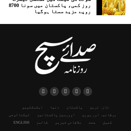
روز کمی، پاکستان میں سونا 8700
روپے مزید سستا ہوگیا
تازہ ترین
پاکستان
دنیا
ایکسکلوسِو
برطانیہ اور یورپ
اوورسیز پاکستانیز
ٹیکنالوجی
کھیل
صحت
علاقائی خبریں
کالمز
ENGLISH