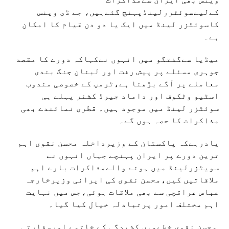
کےلیےسوئٹزرلینڈپہنچ گئےہیں، جے ڈی وینس
کاسوئٹزر لینڈ میں ایک یا دو دن قیام کا امکان
ہے۔
میڈیا سےگفتگو میں انہوں نےکہاکہ دورے کا مقصد
جوہری مسئلے پر پیش رفت اور لبنان جنگ بندی
معاملے پر آگے بڑھنا ہے،ٹرمپ کے خصوصی مندوب
اسٹیو وٹکوف اور داماد جیرڈ کشنر پہلے ہی
سوئٹزر لینڈ میں موجود ہیں۔ قطری نمائندے بھی
مذاکرات کا حصہ ہوں گے۔
یادرہےکہ پاکستان کے وزیرداخلہ محسن نقوی اہم
ترین دورے پر ایران پہنچے جہاں انہوں نے
سویٹزرلینڈ میں ہونے والےمذاکرات بارے اہم
ملاقاتیں کیں،محسن نقوی کی ایرانی وزیرخارجہ
عباس عراقچی سے بھی ملاقات ہوئی،جس میں نہایت
اہم مختلف امور پرتبادلہ خیال کیا گیا۔
محسن نقوی خطےمیں کشیدگی کے خاتمے اورسفارتی