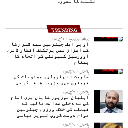
نکلنے کا مشورہ
TRENDING
برطانیہ اور یورپ
5 مہینے ago
او پی ایف چیئرمین سید قمر رضا
کے اعزاز میں پرتکلف افطار ڈنر،
اوورسیز کمیونٹی کو اتحاد کا
پیغام
پاکستان
5 مہینے ago
حکومت نے پٹرولیم مصنوعات کی
قیمتوں میں مزید اضافہ کر دیا
پاکستان
7 مہینے ago
اہلیان نورپور شاہاں بری امام
کی بے دخلی عدالت عالیہ کے
فیصلے کی خلاف ورزی، چیئرمین
عوام دوست گروپ تنویر عباسی
پاکستان
5 مہینے ago