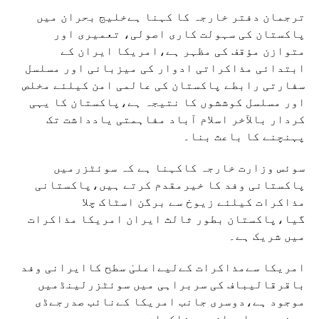
ترجمان دفتر خارجہ کا کہنا ہےخلیج بحران میں
پاکستان کی سہولت کاری اصولی، تعمیری اور
متوازن مؤقف کی مظہر ہے،امریکا ایران کے
ابتدائی مذاکراتی ادوار کی میزبانی اور مسلسل
سفارتی رابطے پاکستان کی عالمی امن کیلئے مخلص
اور مسلسل کوششوں کا نتیجہ ہے،پاکستان کا یہی
کردار بالآخر اسلام آباد مفاہمتی یادداشت تک
پہنچنے کا باعث بنا۔
سوئس وزارت خارجہ کاکہنا ہے کہ سوئٹزرمیں
پاکستانی وفد کا خیرمقدم کرتے ہیں،پاکستانی
مذاکرات کیلئے زیوخ سے برگن اسٹاک چلا
گیا،پاکستان بطور ثالث ایران امریکا مذاکرات
میں شریک ہے۔
امریکا سےمذاکرات کےلیےاعلیٰ سطح کاایرانی وفد
باقرقالیباف کی سربراہی میں سوئٹزرلینڈمیں
موجود ہے،دوسری جانب امریکا کےنائب صدرجےڈی
وینس بھی ایران سےمذاکرات