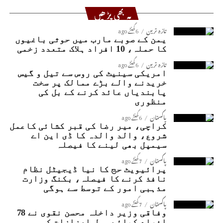
یہ بھی پڑھیں
تازہ ترین
6 گھنٹے ago
یمن کے صوبے مارب میں حوثی باغیوں
کا حملہ، 10 افراد ہلاک متعدد زخمی
تازہ ترین
6 گھنٹے ago
امریکی سینیٹ کی روس سے تیل و گیس
خریدنے والے بڑے ممالک پر سخت
پابندیاں عائد کرنے کے بل کی
منظوری
پاکستان
6 گھنٹے ago
کراچی، میر رضا کی قبر کشائی کاعمل
شروع، والد والدہ کا ڈی این اے
سیمپل بھی لینے کا فیصلہ
پاکستان
7 گھنٹے ago
پرائیویٹ حج کا نیا ڈیجیٹل نظام
نافذ کرنے کا فیصلہ، بکنگ وزارت
مذہبی امور کے توسط سے ہوگی
پاکستان
7 گھنٹے ago
وفاقی وزیر داخلہ محسن نقوی نے 78
افراد کیلئے سول اعزازات کی