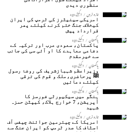
منظوری دیدی
تازہ ترین
7 گھنٹے ago
امریکی سینیٹرز کی ٹرمپ کی ایران
کیخلاف جنگ ختم کرنے کیلئے پھر
قرارداد پیش
پاکستان
7 گھنٹے ago
پاکستان، سعودی عرب اور ترکیہ کے
دفاعی معاہدے کا او آئی سی کی جانب
سے خیرمقدم
پاکستان
7 گھنٹے ago
وزیراعظم شہبازشریف کی روضۂ رسول
ﷺ پرحاضری،ملک و قوم کی ترقی
کیلئے دعائیں
پاکستان
8 گھنٹے ago
ہنگو میں سیکیورٹی فورسز کا
آپریشن، 7 خوارج ہلاک، کیپٹن حمزہ
شہید
تازہ ترین
8 گھنٹے ago
امریکا کے چیئرمین جوائنٹ چیفس آف
اسٹاف کا صدر ٹرمپ کو ایران جنگ سے