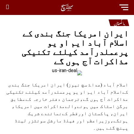
پاکستان
ایران امریکا جنگ بندی کے
اسلام آباد ایم او یو
پرعملدرآمد کیلئے تکنیکی
مذاکرات آج ہوں گے
اسلام آباد (صداۓ سچ نیوز) ایران امریکا جنگ بندی
کےاسلام آباد ایم او یو پرعملدرآمد کیلئے تکنیکی
مذاکرات آج ہوں گے،ترجمان دفتر خارجہ کےمطابق
برگن اسٹاک میں ہونےوالےمذاکرات میں امریکا،
ایران، پاکستان اورقطر کےنمائندے شریک
ہونگے،وزیراعظم اور فیلڈ مارشل سوئٹزر لینڈ
پہنچ گئے ہیں۔