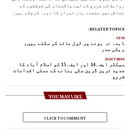
روابط کے فروغ کے لیے پاکستان کی کوششوں کے
تناظرمیں متعدد بار تہران کا دورہ کرچکے ہیں۔
RELATED TOPICS:
UP NEX
عاہدہ نہ ہونے پر ٹول عائد کر سکتے ہیں،
مریکی صدر
DON'T MISS
سیکٹر ایف۔14 اور ایف۔15 کو اسلام آباد کا
جدید ترین گرین سٹی بنانے کے عملی اقدامات
شروع
YOU MAY LIKE
CLICK TO COMMENT