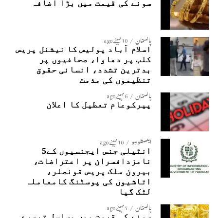
سونے کی قیمت میں بڑا اضافہ
پاکستان
10 مہینے ago
اسلام آباد پولیس کا نیشنل پریس
کلب پر دھاوا، صحافیوں پر
بدترین تشدد، انسانی حقوق
تنظیموں کی مذمت
پاکستان
6 مہینے ago
پیرکوعام تعطیل کا اعلان
ایکسکلوسِو
10 مہینے ago
انٹیلی جنس ایجنسیوں کے5
نامزدافسران پر اعتراضات،
بیرون ملک پریس قونصلر،
اتاشیوں کی پوسٹنگ کامعاملہ
لٹک گیا
پاکستان
5 مہینے ago
سونے کی قیمت میں مسلسل تیسرے