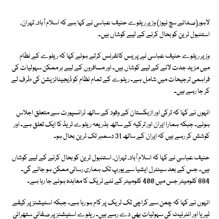
لاہور(صدائے سچ نیوز) وزیر ریلوے حنیف عباسی نے کہا ہے کہ اسلام آباد، تہران،
استنبول ٹرین کو بحال کرنے کے لیے کوشاں ہیں۔
وزیر ریلوے حنیف عباسی نے پریس کانفرنس کرتے ہوئے کہا کہ ریلوے کے نظام
میں مزید جدت لانے کے لیے کوشاں ہیں۔ اور مسافروں کے لیے ہر ممکن سہولیات کی
فراہمی ترجیحات میں شامل ہے۔ ریلوے کے تمام نظام کو ڈیجیٹائزیشن کی طرف لے
کر جا رہے ہیں۔
انہوں نے کہا کہ ترکی اور ازبکستان کے وفود کے ساتھ ٹرانسپورٹ سے متعلق اجلاس
ہوئے۔ جبکہ ہمارا ایران اور ترکیہ کے ساتھ بذریعہ ریلوے ٹریڈ کا ایک تعلق ہے۔ اور
کوشش کر رہے ہیں کہ ایران کے ساتھ 31 دسمبر تک ٹرین بحال ہو۔
حنیف عباسی نے کہا کہ اسلام آباد، تہران، استنبول ٹرین کو بحال کرنے کے لیے کوشاں
ہیں۔ جس کے بعد سینٹرل ایشیا سے یورپ تک ہماری رسائی ممکن ہو جائے گی۔
884 کلومیٹر جس میں 400 کلومیٹر کے نئے ٹریک کا معاہدہ ہونے جا رہا ہے۔
انہوں نے کہا کہ چمن سے کراچی تک ٹریک پر کام ہو رہا ہے۔ جبکہ اسٹیشنز پر کیفے
ٹیریا اور انٹرنیٹ کی سہولیات بھی دے رہے ہیں۔ ریلوے اسٹیشنز پر صفائی ستھرائی