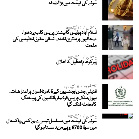
سونے کی قیمت میں بڑا اضافہ
پاکستان
10 مہینے ago
اسلام آباد پولیس کا نیشنل پریس کلب پر دھاوا،
صحافیوں پر بدترین تشدد، انسانی حقوق تنظیموں کی
مذمت
پاکستان
6 مہینے ago
پیرکوعام تعطیل کا اعلان
ایکسکلوسِو
10 مہینے ago
انٹیلی جنس ایجنسیوں کے5 نامزدافسران پر اعتراضات،
بیرون ملک پریس قونصلر، اتاشیوں کی پوسٹنگ
کامعاملہ لٹک گیا
پاکستان
5 مہینے ago
سونے کی قیمت میں مسلسل تیسرے روز کمی، پاکستان
میں سونا 8700 روپے مزید سستا ہوگیا