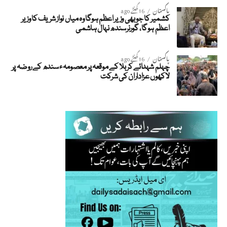
پاکستان
16 گھنٹے ago
کشمیر کا جو بھی وزیر اعظم ہوگا وہ میاں نواز شریف کا وزیر
اعظم ہوگا، گورنرسندھ نہال ہاشمی
پاکستان
16 گھنٹے ago
چہلم شہدائے کربلا کے موقعہ پر معصومہء سندھ کے روضہ پر
لاکھوں عزاداران کی شرکت