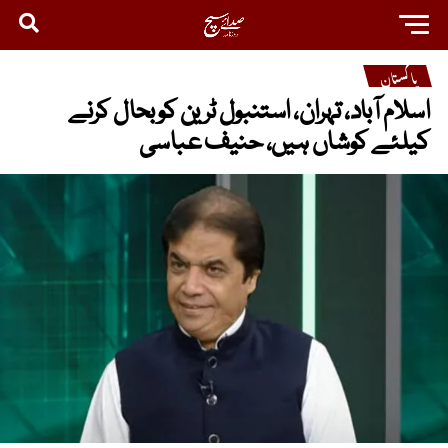
پاکستان
اسلام آباد، تہران، استنبول ٹرین کو بحال کرنے
کیلئے کوشاں ہیں، حنیف عباسی