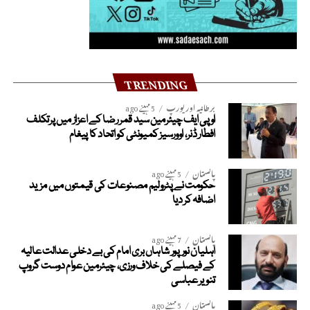
TRENDING
برطانیہ اور یورپ
5 مہینے ago
او پی ایف چیئرمین سید قمر رضا کے اعزاز میں پرتکلف
افطار ڈنر، اوورسیز کمیونٹی کو اتحاد کا پیغام
پاکستان
5 مہینے ago
حکومت نے پٹرولیم مصنوعات کی قیمتوں میں مزید
اضافہ کر دیا
پاکستان
7 مہینے ago
اہلیان نورپور شاہاں بری امام کی بے دخلی عدالت عالیہ
کے فیصلے کی خلاف ورزی، چیئرمین عوام دوست گروپ
تنویر عباسی
پاکستان
5 مہینے ago