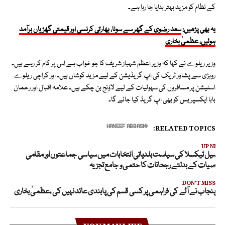
کے نظام کو مزید بہتر بنایا جا رہا ہے۔
یہ بھی پڑھیں:
سعد رضوی کے گھر سے سونا، بھارتی کرنسی اور قیمتی گھڑیاں برآمد
ہوئیں، عظمیٰ بخاری
وزیر ریلوے نے کہا کہ وزیر اعظم شہباز شریف کا جو خواب ہے اس پر کام کر رہے ہیں۔
روہڑی سے پشاور ٹریک کی اپ گریڈیشن کے لیے مزید کوشاں ہیں۔ اور کراچی ریلوے
اسٹیشن پر مسافروں کی سہولیات کے لیے لاؤنج بن چکے ہیں۔ علامہ اقبال اور رحمان
بابا ایکسپریس کو بھی اپ گریڈ کیا جائے گا۔
RELATED TOPICS:
HANEEF ABBASI
UP NEX
حصیل ٹیکسلا کی سیاست بلدیاتی انتخابات میں سیاسی جماعتوں اور مقامی
خصیات کے بدلتے رجحانات کا حتمی و جامع تجزیہ
DON'T MISS
پنجاب نے آٹے کی فراہمی پر کسی قسم کی پابندی عائد نہیں کی ،عظمیٰ بخاری
YOU MAY LIKE