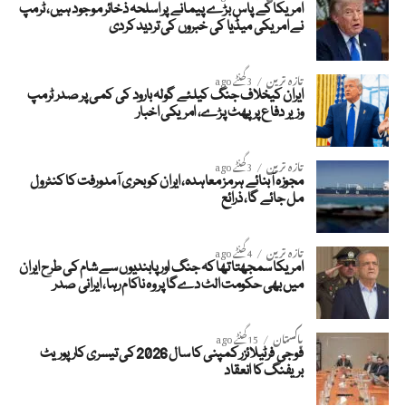
امریکا کے پاس بڑے پیمانے پر اسلحہ ذخائر موجود ہیں، ٹرمپ
نے امریکی میڈیا کی خبروں کی تردید کردی
تازہ ترین
3 گھنٹے ago
ایران کیخلاف جنگ کیلئے گولہ بارود کی کمی پر صدر ٹرمپ
وزیر دفاع پر پھٹ پڑے، امریکی اخبار
تازہ ترین
3 گھنٹے ago
مجوزہ آبنائے ہرمز معاہدہ، ایران کو بحری آمدورفت کا کنٹرول
مل جائے گا، ذرائع
تازہ ترین
4 گھنٹے ago
امریکا سمجھتا تھا کہ جنگ اور پابندیوں سے شام کی طرح ایران
میں بھی حکومت الٹ دےگا پر وہ ناکام رہا، ایرانی صدر
پاکستان
15 گھنٹے ago
فوجی فرٹیلائزر کمپنی کا سال 2026 کی تیسری کارپوریٹ
بریفنگ کا انعقاد