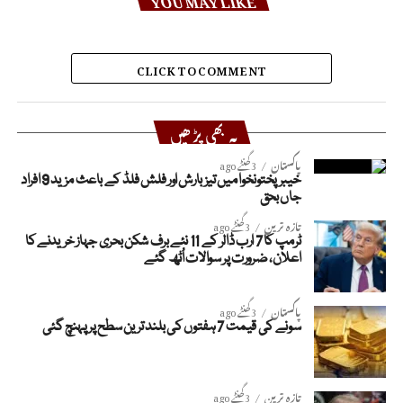
CLICK TO COMMENT
یہ بھی پڑھیں
پاکستان
3 گھنٹے ago
خیبر پختونخوا میں تیز بارش اور فلش فلڈ کے باعث مزید 9 افراد
جاں بحق
تازہ ترین
3 گھنٹے ago
ٹرمپ کا 7 ارب ڈالر کے 11 نئے برف شکن بحری جہاز خریدنے کا
اعلان، ضرورت پر سوالات اُٹھ گئے
پاکستان
3 گھنٹے ago
سونے کی قیمت 7 ہفتوں کی بلند ترین سطح پر پہنچ گئی
تازہ ترین
3 گھنٹے ago