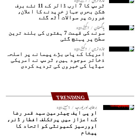
ٹرمپ کا 7 ارب ڈالر کے 11 نئے برف
شکن بحری جہاز خریدنے کا اعلان،
ضرورت پر سوالات اُٹھ گئے
پاکستان
7 گھنٹے ago
سونے کی قیمت 7 ہفتوں کی بلند ترین
سطح پر پہنچ گئی
تازہ ترین
7 گھنٹے ago
امریکا کے پاس بڑے پیمانے پر اسلحہ
ذخائر موجود ہیں، ٹرمپ نے امریکی
میڈیا کی خبروں کی تردید کردی
TRENDING
برطانیہ اور یورپ
5 مہینے ago
او پی ایف چیئرمین سید قمر رضا
کے اعزاز میں پرتکلف افطار ڈنر،
اوورسیز کمیونٹی کو اتحاد کا
پیغام