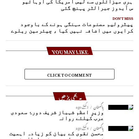
وہری میزائلوں سے لیس امریکا کی اوہائیو
لاس آبدوز جبرالٹر پہنچ گئی
DON'T MISS
پیٹرولیم مصنوعات مہنگی ہونے کے باوجود
کرایوں میں اضافہ نہیں کیا ، چیئرمین ریلوے
YOU MAY LIKE
CLICK TO COMMENT
یہ بھی پڑھیں
پاکستان
3 گھنٹے ago
وزیرِ اعظم شہباز شریف دورۂ سعودی
عرب کیلئے روانہ
پاکستان
4 گھنٹے ago
محسن نقوی کے بیان کو زیادہ اہمیت