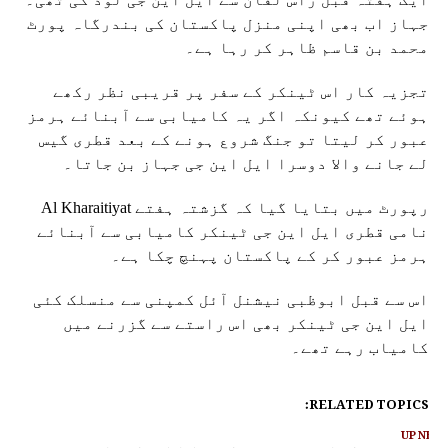
جہاز اب بھی اپنی منزل پاکستان کی بندرگاہ پورٹ
محمد بن قاسم ظاہر کر رہا ہے۔
تجزیہ کار اس ٹینکر کے سفر پر قریبی نظر رکھے
ہوئے تھے کیونکہ اگر یہ کامیابی سے آبنائے ہرمز
عبور کر لیتا تو جنگ شروع ہونے کے بعد قطری گیس
لے جانے والا دوسرا ایل این جی جہاز بن جاتا۔
رپورٹ میں بتایا گیا کہ گزشتہ ہفتے Al Kharaitiyat
نامی قطری ایل این جی ٹینکر کامیابی سے آبنائے
ہرمز عبور کر کے پاکستان پہنچ چکا ہے۔
اس سے قبل ابوظبی نیشنل آئل کمپنی سے منسلک کئی
ایل این جی ٹینکر بھی اس راستے سے گزرنے میں
کامیاب رہے تھے۔
RELATED TOPICS:
UP NEX