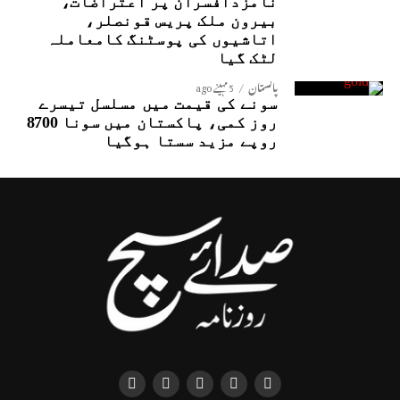
نامزدافسران پر اعتراضات،
بیرون ملک پریس قونصلر،
اتاشیوں کی پوسٹنگ کامعاملہ
لٹک گیا
پاکستان
5 مہینے ago
سونے کی قیمت میں مسلسل تیسرے
روز کمی، پاکستان میں سونا 8700
روپے مزید سستا ہوگیا