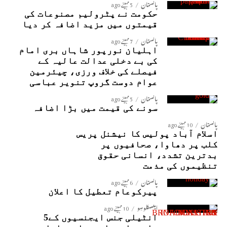
پاکستان
5 مہینے ago
حکومت نے پٹرولیم مصنوعات کی
قیمتوں میں مزید اضافہ کر دیا
پاکستان
7 مہینے ago
اہلیان نورپور شاہاں بری امام
کی بے دخلی عدالت عالیہ کے
فیصلے کی خلاف ورزی، چیئرمین
عوام دوست گروپ تنویر عباسی
پاکستان
5 مہینے ago
سونے کی قیمت میں بڑا اضافہ
پاکستان
10 مہینے ago
اسلام آباد پولیس کا نیشنل پریس
کلب پر دھاوا، صحافیوں پر
بدترین تشدد، انسانی حقوق
تنظیموں کی مذمت
پاکستان
6 مہینے ago
پیرکوعام تعطیل کا اعلان
ایکسکلوسِو
10 مہینے ago
انٹیلی جنس ایجنسیوں کے5