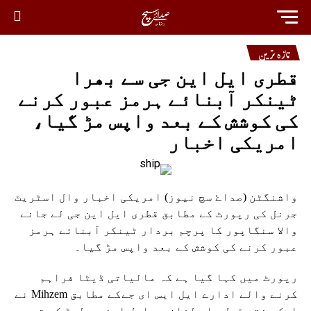
تازہ ترین
قطری ایل این جی سے بھرا
ٹینکر آبنائے ہرمز عبور کرنے
کی کوشش کے بعد واپس مڑ گیا،
امریکی اخبار
واشنگٹن (صداۓ سچ نیوز) امریکی اخبار وال اسٹریٹ
جرنل کی رپورٹ کے مطابق قطری ایل این جی لے جانے
والا سنگاپور کا پرچم بردار ٹینکر آبنائے ہرمز
عبور کرنے کی کوشش کے بعد واپس مڑ گیا۔
رپورٹ میں کہا گیا ہے کہ مالیاتی ڈیٹا فراہم
کرنے والے ادارے ایل ایس ای جےکے مطابق Mihzem نے
ایک ہفتہ قبل راس لفان سے ایل این جی لوڈ کی تھی۔