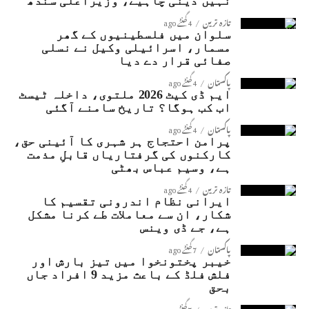
نہیں دینی چاہیے، وزیراعلیٰ سندھ
تازہ ترین
4 گھنٹے ago
سلوان میں فلسطینیوں کے گھر
مسمار، اسرائیلی وکیل نے نسلی
صفائی قرار دے دیا
پاکستان
4 گھنٹے ago
ایم ڈی کیٹ 2026 ملتوی، داخلہ ٹیسٹ
اب کب ہوگا؟ تاریخ سامنے آگئی
پاکستان
4 گھنٹے ago
پرامن احتجاج ہر شہری کا آئینی حق،
کارکنوں کی گرفتاریاں قابلِ مذمت
ہے، وسیم عباس بھٹی
تازہ ترین
4 گھنٹے ago
ایرانی نظام اندرونی تقسیم کا
شکار، ان سے معاملات طے کرنا مشکل
ہے، جے ڈی وینس
پاکستان
7 گھنٹے ago
خیبر پختونخوا میں تیز بارش اور
فلش فلڈ کے باعث مزید 9 افراد جاں
بحق
تازہ ترین
7 گھنٹے ago