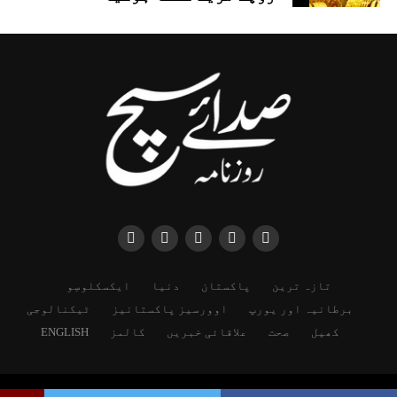
تازہ ترین
پاکستان
دنیا
ایکسکلوسِو
برطانیہ اور یورپ
اوورسیز پاکستانیز
ٹیکنالوجی
کھیل
صحت
علاقائی خبریں
کالمز
ENGLISH