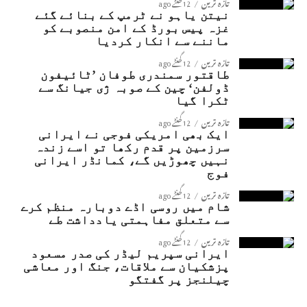
تازہ ترین
12 گھنٹے ago
نیتن یاہو نے ٹرمپ کے بنائے گئے
غزہ پیس بورڈ کے امن منصوبے کو
ماننے سے انکار کردیا
تازہ ترین
12 گھنٹے ago
طاقتور سمندری طوفان ’ٹائیفون
ڈولفن‘ چین کے صوبہ ژی جیانگ سے
ٹکرا گیا
تازہ ترین
12 گھنٹے ago
ایک بھی امریکی فوجی نے ایرانی
سرزمین پر قدم رکھا تو اسے زندہ
نہیں چھوڑیں گے، کمانڈر ایرانی
فوج
تازہ ترین
12 گھنٹے ago
شام میں روسی اڈے دوبارہ منظم کرے
سے متعلق مفاہمتی یادداشت طے
تازہ ترین
12 گھنٹے ago
ایرانی سپریم لیڈر کی صدر مسعود
پزشکیان سے ملاقات، جنگ اور معاشی
چیلنجز پر گفتگو