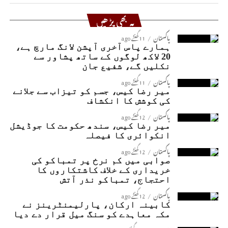
یہ بھی پڑھیں
پاکستان
11 گھنٹے ago
ہمارے پاس آخری آپشن لانگ مارچ ہے،
20 لاکھ لوگوں کے ساتھ پشاور سے
نکلیں گے، شفیع جان
پاکستان
11 گھنٹے ago
میر رضا کیس، جسم کو تیزاب سے جلانے
کی کوشش کا انکشاف
پاکستان
12 گھنٹے ago
میر رضا کیس، سندھ حکومت کا جوڈیشل
انکوائری کا فیصلہ
پاکستان
12 گھنٹے ago
صوابی میں کم نرخ پر تمباکو کی
خریداری کے خلاف کاشتکاروں کا
احتجاج، تمباکو نذر آتش
پاکستان
12 گھنٹے ago
کابینہ ارکان، پارلیمنٹرینز نے
مکہ معاہدے کو سنگ میل قرار دے دیا