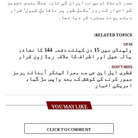
صدر ڈونلڈ ٹرمپ نے ایران کی تازہ جنگ بندی تجویز
کو اتوار کے روز ’مکمل طور پر ناقابلِ قبول‘ قرار
دیتے ہوئے مسترد کر دیا تھا۔
RELATED TOPICS:
UP NEX
راولپنڈی میں 15 دن کیلئے دفعہ 144 کا نفاذ،
ڈیالہ جیل اور اطراف کا علاقہ ریڈ زون قرار
DON'T MISS
قطری ایل این جی سے بھرا ٹینکر آبنائے ہرمز
عبور کرنے کی کوشش کے بعد واپس مڑ گیا،
امریکی اخبار
YOU MAY LIKE
CLICK TO COMMENT