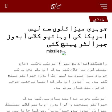
تازہ ترین
جوہری میزائلوں سے لیس
امریکا کی اوہائیو کلاس آبدوز
جبرالٹر پہنچ گئی
واشنگٹن (صداۓ سچ نیوز) امریکی محکمہ دفاع
پینٹاگون نے اعلان کیا ہے کہ امریکی بحریہ کی
جوہری میزائلوں سے لیس ایک آبدوز جبرالٹر پہنچ
گئی ہے۔ یہ آبدوز امریکا کے انتہائی خفیہ فوجی
اثاثوں میں شمار ہوتی ہے۔
امریکی بحریہ نے اپنے بیان میں کہا ہے کہ
جبرالٹر پہنچنے والی آبدوز اوہائیو کلاس بیلسٹک
میزائل آبدوز ہے، جسے ’بومر‘ بھی کہا جاتا ہے۔ یہ