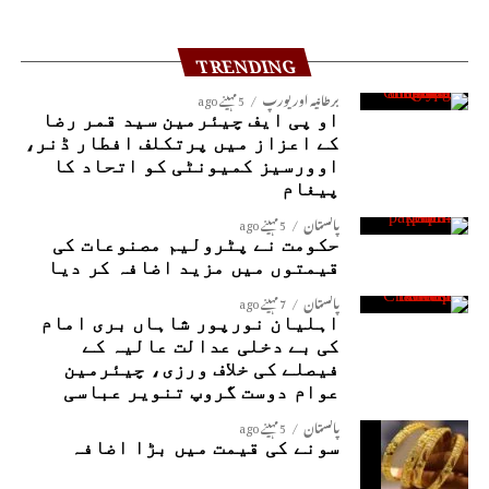
TRENDING
برطانیہ اور یورپ
5 مہینے ago
او پی ایف چیئرمین سید قمر رضا
کے اعزاز میں پرتکلف افطار ڈنر،
اوورسیز کمیونٹی کو اتحاد کا
پیغام
پاکستان
5 مہینے ago
حکومت نے پٹرولیم مصنوعات کی
قیمتوں میں مزید اضافہ کر دیا
پاکستان
7 مہینے ago
اہلیان نورپور شاہاں بری امام
کی بے دخلی عدالت عالیہ کے
فیصلے کی خلاف ورزی، چیئرمین
عوام دوست گروپ تنویر عباسی
پاکستان
5 مہینے ago
سونے کی قیمت میں بڑا اضافہ