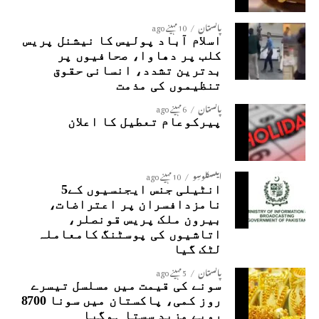
پاکستان
10 مہینے ago
اسلام آباد پولیس کا نیشنل پریس
کلب پر دھاوا، صحافیوں پر
بدترین تشدد، انسانی حقوق
تنظیموں کی مذمت
پاکستان
6 مہینے ago
پیرکوعام تعطیل کا اعلان
ایکسکلوسِو
10 مہینے ago
انٹیلی جنس ایجنسیوں کے5
نامزدافسران پر اعتراضات،
بیرون ملک پریس قونصلر،
اتاشیوں کی پوسٹنگ کامعاملہ
لٹک گیا
پاکستان
5 مہینے ago
سونے کی قیمت میں مسلسل تیسرے
روز کمی، پاکستان میں سونا 8700
روپے مزید سستا ہوگیا