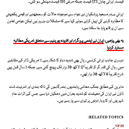
فیصد، ایرانی چاول 173 فیصد جبکہ مرغی 191 فیصد مہنگی ہو گئی۔
ایرانی صدر مسعود پزشکیان نے عوام سے موجودہ حالات کو سمجھنے اور قومی یکجہتی
کا مظاہرہ کرنے کی اپیل کرتے ہوئے کہا ہے کہ مشکلات ضرور ہیں لیکن عوامی تعاون
سے ان پر قابو پایا جا سکتا ہے۔
یہ بھی پڑھیں:
ایران نے ایٹمی پروگرام اور افزودہ یورینیم سے متعلق امریکی مطالبہ
مسترد کردیا
دوسری جانب ایرانی کرنسی ریال بھی شدید دباؤ کا شکار ہے، 1 امریکی ڈالر کے مقابلے
میں ریال کی قدر گر کر تقریباً 17 لاکھ 70 ہزار تک پہنچ گئی ہے، جبکہ 1 سال قبل یہی
شرح تقریباً 8 لاکھ 30 ہزار تھی۔
ماہرین کے مطابق جنگ، معاشی پابندیوں، بندرگاہوں کی ناکہ بندی اور انٹرنیٹ شٹ
ڈاؤن نے ایران کی معیشت کو شدید بحران میں دھکیل دیا ہے، جس کے اثرات عام
شہریوں اور کاروبار دونوں پر تیزی سے پڑ رہے ہیں۔
RELATED TOPICS:
UP NEX