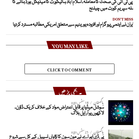
انی پی ٹی آئی کی صحت کا معاملہ، ‏اسلام آباد ہائیکورٹ کا میڈیکل بورڈ بنانے کا
یصلہ سپریم کورٹ میں چیلنج
DON'T MISS
ایران نے ایٹمی پروگرام اور افزودہ یورینیم سے متعلق امریکی مطالبہ مسترد کردیا
YOU MAY LIKE
CLICK TO COMMENT
یہ بھی پڑھیں
پاکستان
18 منٹس ago
سوشل میڈیا پر قابلِ اعتراض مواد کے خلاف کریک ڈاؤن،
لاکھوں یو آر ایل بلاک
پاکستان
25 منٹس ago
پی ڈی ایم اے نے مون سون کا 5 واں اسپیل کے کل سے شروع