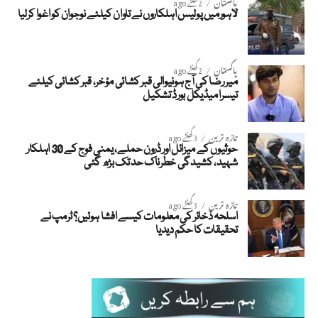
پاکستان
2 گھنٹے ago
لاہورمیں پولیس اہلکاروں نے تاوان کیلئے نوجوان کو اغوا کرلیا
پاکستان
2 گھنٹے ago
میر رضا کی آج ہونیوالی قبر کشائی مؤخر، قبر کشائی کیلئے
تیسرا میڈیکل بورڈ تشکیل
تازہ ترین
3 گھنٹے ago
حوثیوں کے میزائل اور ڈرون حملے، یمنی فوج کے 30 اہلکار
شہید، کشیدگی خطرناک حد تک بڑھ گئی
تازہ ترین
3 گھنٹے ago
اسلحہ ذخائر کی معلومات کیسے افشا ہوئیں؟ ٹرمپ نے
تحقیقات کا حکم دیدیا