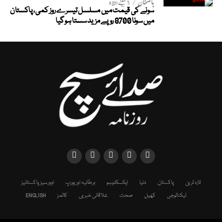
پاکستان
5 مہینے ago
سونے کی قیمت میں مسلسل تیسرے روز کمی، پاکستان
میں سونا 8700 روپے مزید سستا ہوگیا
تازہ ترین
پاکستان
دنیا
ایکسکلوسِو
برطانیہ اور یورپ
اوورسیز پاکستانیز
ٹیکنالوجی
کھیل
صحت
علاقائی خبریں
کالمز
ENGLISH