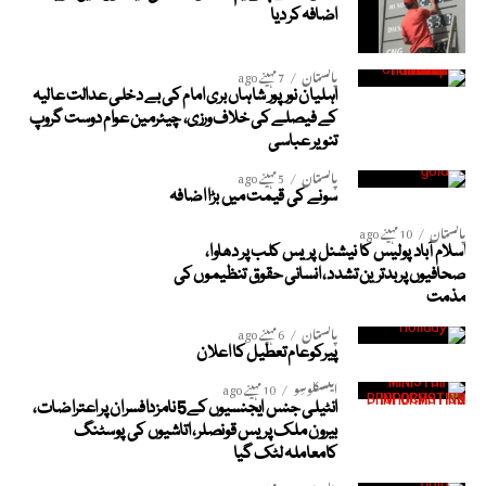
اضافہ کر دیا
پاکستان
7 مہینے ago
اہلیان نورپور شاہاں بری امام کی بے دخلی عدالت عالیہ
کے فیصلے کی خلاف ورزی، چیئرمین عوام دوست گروپ
تنویر عباسی
پاکستان
5 مہینے ago
سونے کی قیمت میں بڑا اضافہ
پاکستان
10 مہینے ago
اسلام آباد پولیس کا نیشنل پریس کلب پر دھاوا،
صحافیوں پر بدترین تشدد، انسانی حقوق تنظیموں کی
مذمت
پاکستان
6 مہینے ago
پیرکوعام تعطیل کا اعلان
ایکسکلوسِو
10 مہینے ago
انٹیلی جنس ایجنسیوں کے5 نامزدافسران پر اعتراضات،
بیرون ملک پریس قونصلر، اتاشیوں کی پوسٹنگ
کامعاملہ لٹک گیا