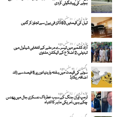
ہونے کی پیشگوئی کردی
تازہ ترین
31 منٹس ago
تیل کی قیمتیں 83 ڈالرز فی بیرل سے تجاوز کر گئیں
تازہ ترین
39 منٹس ago
آزادکشمیر میں تیسرے مرحلے کے انتخابی شیڈول میں
تبدیلی، 2 اضلاع کے الیکشن ملتوی
پاکستان
46 منٹس ago
سونے کی قیمت میں ہفتہ وار بنیادوں پر 5 فیصد سے زائد
اضافہ ریکارڈ
تازہ ترین
52 منٹس ago
ٹرمپ ایران جنگ کے سبب خطرناک عسکری جال میں پھنس
چکے ہیں، امریکی ماہر کا انتباہ