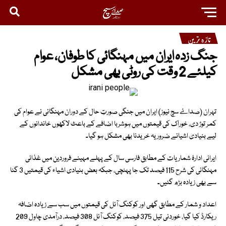
تازہ ترین
جنگ زدہ ایران میں مہنگائی کا طوفان، عوام
کیلئے 2 وقت کی روٹی بھی مشکل
تہران (صداۓ سچ نیوز) ایران میں جنگی صورتِ حال کے دوران مہنگائی نے عوام کی
کمر توڑ دی، خوراک کی قیمتوں میں ہوشربا اضافے کے باعث لاکھوں خاندانوں کے
لیے بنیادی اشیائے ضروریہ خریدنا بھی مشکل ہو گیا۔
ایرانی ادارۂ شماریات کے مطابق فارسی سال کے پہلے مہینے فروردین میں غذائی
مہنگائی کی شرح 115 فیصد تک جا پہنچی، جبکہ بعض بنیادی اشیاء کی قیمتیں 3 گنا
سے بھی زیادہ بڑھ گئیں۔
اعداد و شمار کے مطابق گھی اور کوکنگ آئل کی قیمتوں میں سب سے زیادہ اضافہ
ریکارڈ کیا گیا، خوردنی تیل 375 فیصد، کوکنگ آئل 308 فیصد، درآمدی چاول 209