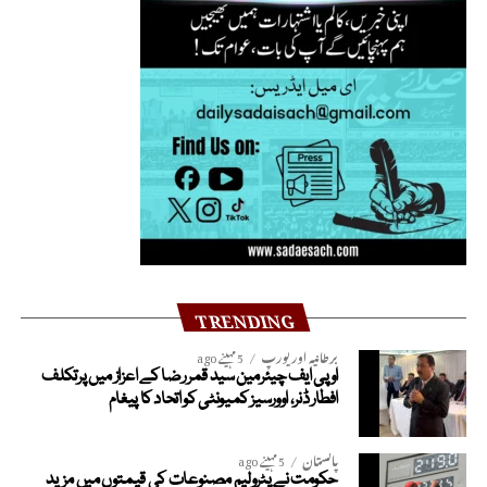
TRENDING
برطانیہ اور یورپ
5 مہینے ago
او پی ایف چیئرمین سید قمر رضا کے اعزاز میں پرتکلف
افطار ڈنر، اوورسیز کمیونٹی کو اتحاد کا پیغام
پاکستان
5 مہینے ago
حکومت نے پٹرولیم مصنوعات کی قیمتوں میں مزید