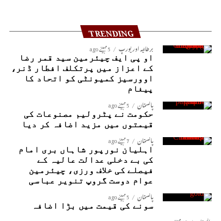
TRENDING
برطانیہ اور یورپ
5 مہینے ago
او پی ایف چیئرمین سید قمر رضا
کے اعزاز میں پرتکلف افطار ڈنر،
اوورسیز کمیونٹی کو اتحاد کا
پیغام
پاکستان
5 مہینے ago
حکومت نے پٹرولیم مصنوعات کی
قیمتوں میں مزید اضافہ کر دیا
پاکستان
7 مہینے ago
اہلیان نورپور شاہاں بری امام
کی بے دخلی عدالت عالیہ کے
فیصلے کی خلاف ورزی، چیئرمین
عوام دوست گروپ تنویر عباسی
پاکستان
5 مہینے ago
سونے کی قیمت میں بڑا اضافہ