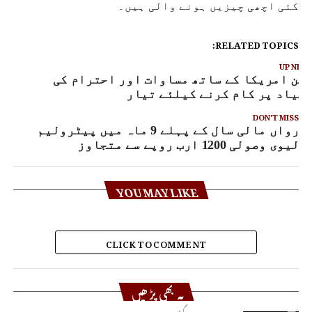
کئی اچھی چیزیں ہونے والی ہیں۔
RELATED TOPICS:
UP NEX
ین امریکا کے ساتھ مساوات اور احترام کی
نیاد پر کام کرنے کیلئے تیار
DON'T MISS
رواں مالی سال کے پہلے 9 ماہ میں پیٹرولیم
لیوی وصولی 1200 ارب روپے سے متجاوز
YOU MAY LIKE
CLICK TO COMMENT
یہ بھی پڑھیں