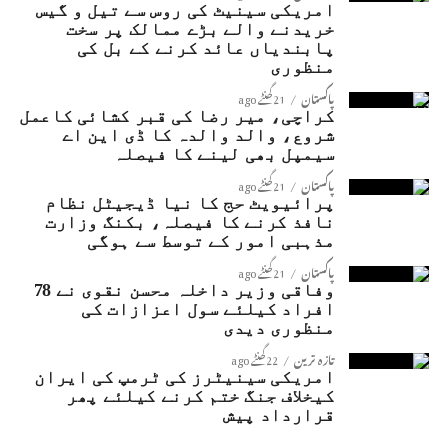
امریکی سینیٹ کی روس سے تیل و گیس
خریدنے والے بڑے ممالک پر سخت
پابندیاں عائد کرنے کے بل کی
منظوری
پاکستان
21 گھنٹے ago
کراچی، میر رضا کی قبر کشائی کاعمل
شروع، والد والدہ کا ڈی این اے
سیمپل بھی لینے کا فیصلہ
پاکستان
21 گھنٹے ago
پرائیویٹ حج کا نیا ڈیجیٹل نظام
نافذ کرنے کا فیصلہ، بکنگ وزارت
مذہبی امور کے توسط سے ہوگی
پاکستان
21 گھنٹے ago
وفاقی وزیر داخلہ محسن نقوی نے 78
افراد کیلئے سول اعزازات کی
منظوری دیدی
تازہ ترین
22 گھنٹے ago
امریکی سینیٹرز کی ٹرمپ کی ایران
کیخلاف جنگ ختم کرنے کیلئے پھر
قرارداد پیش