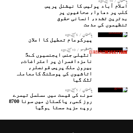
پاکستان
10 مہینے ago
اسلام آباد پولیس کا نیشنل پریس
کلب پر دھاوا، صحافیوں پر
بدترین تشدد، انسانی حقوق
تنظیموں کی مذمت
پاکستان
6 مہینے ago
پیرکوعام تعطیل کا اعلان
ایکسکلوسِو
10 مہینے ago
انٹیلی جنس ایجنسیوں کے5
نامزدافسران پر اعتراضات،
بیرون ملک پریس قونصلر،
اتاشیوں کی پوسٹنگ کامعاملہ
لٹک گیا
پاکستان
5 مہینے ago
سونے کی قیمت میں مسلسل تیسرے
روز کمی، پاکستان میں سونا 8700
روپے مزید سستا ہوگیا