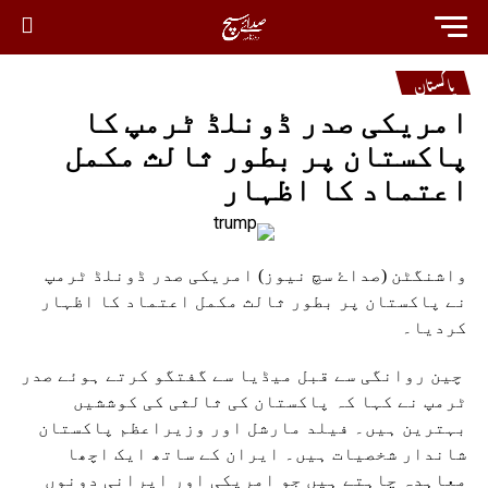
پاکستان
امریکی صدر ڈونلڈ ٹرمپ کا
پاکستان پر بطور ثالث مکمل
اعتماد کا اظہار
واشنگٹن (صداۓ سچ نیوز) امریکی صدر ڈونلڈ ٹرمپ
نے پاکستان پر بطور ثالث مکمل اعتماد کا اظہار
کردیا۔
چین روانگی سے قبل میڈیا سے گفتگو کرتے ہوئے صدر
ٹرمپ نے کہا کہ پاکستان کی ثالثی کی کوششیں
بہترین ہیں۔ فیلد مارشل اور وزیراعظم پاکستان
شاندار شخصیات ہیں۔ ایران کے ساتھ ایک اچھا
معاہدہ چاہتے ہیں جو امریکی اور ایرانی دونوں