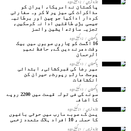
تازہ ترین
12 گھنٹے ago
پاکستان نے امریکا، ایران کو
مذاکرات کی میز پر لا کر وہ سفارتی
کردار اداکیا جو چین اور برطانیہ
جیسی بڑی طاقتیں ادا نہ کرسکیں،
تجزیہ ساؤتھ ایشین وائسز
پاکستان
12 گھنٹے ago
16 اگست کو چاروں صوبوں میں بیک
وقت دھرنے دیں گے، حافظ نعیم
الرحمان
پاکستان
13 گھنٹے ago
میر رضا کی قبرکشائی، ابتدائی
پوسٹ مارٹم رپورٹ، حیران کن
انکشافات
پاکستان
13 گھنٹے ago
سونے کی فی تولہ قیمت میں 2200 روپے
کا اضافہ
تازہ ترین
21 گھنٹے ago
یمن کے صوبے مارب میں حوثی باغیوں
کا حملہ، 10 افراد ہلاک متعدد زخمی
تازہ ترین
21 گھنٹے ago