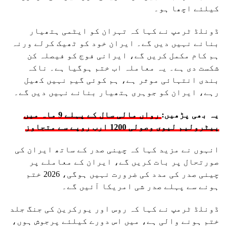
کیلئے اچھا ہو۔
ڈونلڈ ٹرمپ نے کہا کہ تہران کو ایٹمی ہتھیار
بنانے نہیں دیں گے۔ ایران خود کو ٹھیک کرلے ورنہ
ہم کام مکمل کریں گے، ایرانی فوج کو فیصلہ کن
شکست دی ہے۔ یہ معاملہ اب ختم ہوگیا ہے۔ ناکہ
بندی انتہائی موثر ہے، ہم کوئی گیم نہیں کھیل
رہے، ایران کو جوہری ہتھیار بنانے نہیں دیں گے۔
یہ بھی پڑھیں:
رواں مالی سال کے پہلے 9 ماہ میں
پیٹرولیم لیوی وصولی 1200 ارب روپے سے متجاوز
انہوں نے مزید کہا کہ چینی صدر کے ساتھ ایران کی
صورتحال پر بات کریں گے، ایران کے معاملے پر
چینی صدر کی مدد کی ضرورت نہیں ہوگی، 2026 ختم
ہونے سے پہلے صدر شی امریکا آئیں گے۔
ڈونلڈ ٹرمپ نے کہا کہ روس اور یورکرین کی جنگ جلد
ختم ہونے والی ہے، میں اس دورے کیلئے پرجوش ہوں،