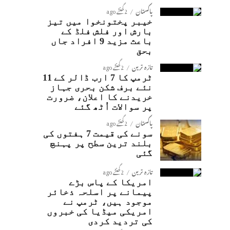
پاکستان
2 گھنٹے ago
خیبر پختونخوا میں تیز
بارش اور فلش فلڈ کے
باعث مزید 9 افراد جاں
بحق
تازہ ترین
2 گھنٹے ago
ٹرمپ کا 7 ارب ڈالر کے 11
نئے برف شکن بحری جہاز
خریدنے کا اعلان، ضرورت
پر سوالات اُٹھ گئے
پاکستان
2 گھنٹے ago
سونے کی قیمت 7 ہفتوں کی
بلند ترین سطح پر پہنچ
گئی
تازہ ترین
2 گھنٹے ago
امریکا کے پاس بڑے
پیمانے پر اسلحہ ذخائر
موجود ہیں، ٹرمپ نے
امریکی میڈیا کی خبروں
کی تردید کردی