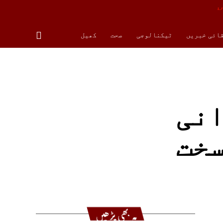
قائی خبریں
ٹیکنالوجی
صحت
کھیل
انی
سخت
یہ بھی پڑھیں