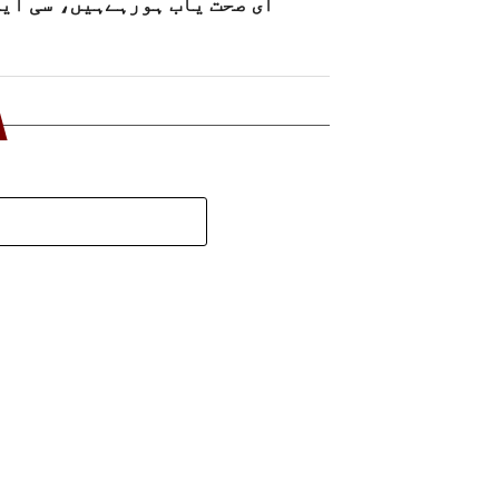
ای صحت یاب ہورہےہیں، سی این