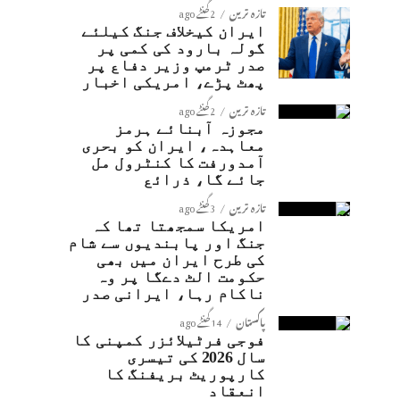
تازہ ترین
2 گھنٹے ago
ایران کیخلاف جنگ کیلئے
گولہ بارود کی کمی پر
صدر ٹرمپ وزیر دفاع پر
پھٹ پڑے، امریکی اخبار
تازہ ترین
2 گھنٹے ago
مجوزہ آبنائے ہرمز
معاہدہ، ایران کو بحری
آمدورفت کا کنٹرول مل
جائے گا، ذرائع
تازہ ترین
3 گھنٹے ago
امریکا سمجھتا تھا کہ
جنگ اور پابندیوں سے شام
کی طرح ایران میں بھی
حکومت الٹ دےگا پر وہ
ناکام رہا، ایرانی صدر
پاکستان
14 گھنٹے ago
فوجی فرٹیلائزر کمپنی کا
سال 2026 کی تیسری
کارپوریٹ بریفنگ کا
انعقاد