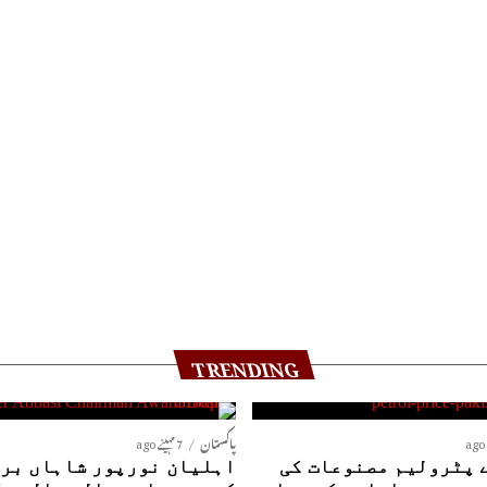
TRENDING
پاکستان
7 مہینے ago
 پٹرولیم مصنوعات کی
اہلیان نورپور شاہاں بری