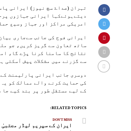
تہران (صداۓ سچ نیوز) ایرانی پاس
دیتےہوئےکہا ایرانی جہازوں پرحم
امریکی مراکز اور جہاز وسیع حملو
ایرانی فوج کی جانب سےجاری بیان 
ساتھ تعاون سے گریز کریں، جو مل
نتائج کا سامنا کرنا پڑے گا، ام
سے گزرنے میں مشکلات پیش آسکتی ہ
دوسری جانب ایرانی پارلیمنٹ کے 
کی حمایت کرنے والے ممالک کو یہ 
کے لیے مستقل طور پر بند کیے جا 
RELATED TOPICS:
DON'T MISS
ایران کے سپریم لیڈر مجتبیٰ 