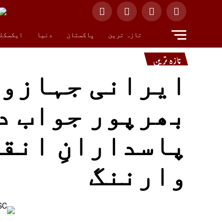
تازہ ترین
پاکستان
دنیا
ایکسکل
تازہ ترین
ایرانی جہازوں
بھرپور جواب د
پاسدارانِ انقل
وارننگ