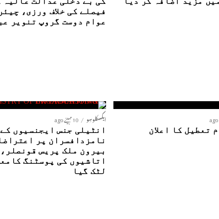
یں مزید اضافہ کر دیا
کی بے دخلی عدالت عالیہ 
فیصلے کی خلاف ورزی، چیئر
عوام دوست گروپ تنویر عب
ایکسکلوسِو
10 مہینے ago
 تعطیل کا اعلان
ا
نامزدافسران پر اعتراضا
بیرون ملک پریس قونصلر،
اتاشیوں کی پوسٹنگ کامع
لٹک گیا