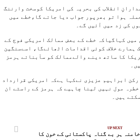
دارانِ انقلاب کی بحریہ کی امریکا کوسخت وارننگ
لہ ہوا تو بھرپور جواب دیا جائے گا،خطے میں
ں کی زد میں آئیں گے۔
میں کہاگیاکہ خطے کے بعض ممالک امریکی فوج کے
ک ہمارے خلاف کوئی اقدامات اٹھائےگا، اسےسنگین
ریکا کا ساتھ دینے والےممالک کو سآبنائے ہرمز
یں۔
رکن ابراہیم عزیزی نےکہا ہےکہ امریکی قرارداد
خطرہ مول نہیں لینا چاہیے کہ ہرمز کے راستے ان
سکتے ہیں۔
UP NEXT
خامنہ
ہر بے گناہ پاکستانی کے خون کا