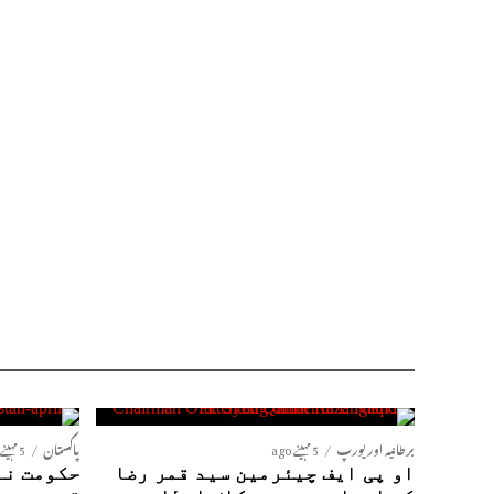
برطانیہ اور یورپ
5 مہینے ago
پاکستان
5 مہینے ago
او پی ایف چیئرمین سید قمر رضا
حکومت نے