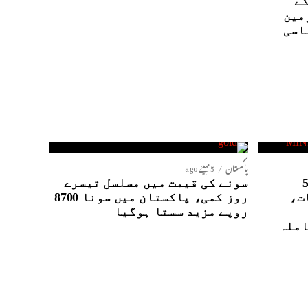
کے
مین
اسی
پاکستان
5 مہینے ago
نٹیلی جنس ایجنسیوں کے5
سونے کی قیمت میں مسلسل تیسرے
ت،
روز کمی، پاکستان میں سونا 8700
روپے مزید سستا ہوگیا
املہ