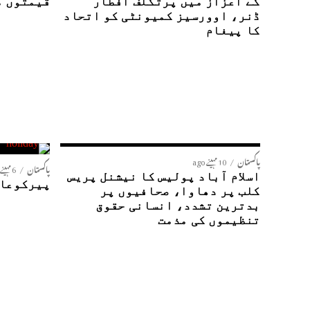
کے اعزاز میں پرتکلف افطار
قیمتوں م
ڈنر، اوورسیز کمیونٹی کو اتحاد
کا پیغام
پاکستان
10 مہینے ago
پاکستان
6 مہینے ago
اسلام آباد پولیس کا نیشنل پریس
پیرکوعام
کلب پر دھاوا، صحافیوں پر
بدترین تشدد، انسانی حقوق
تنظیموں کی مذمت