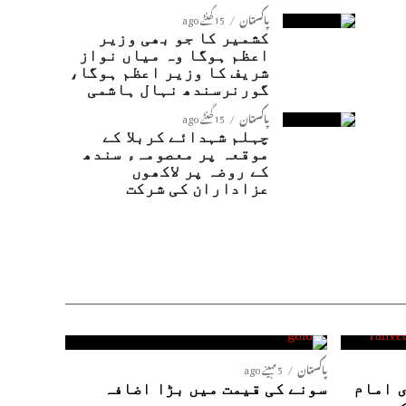
پاکستان
15 گھنٹے ago
کشمیر کا جو بھی وزیر
اعظم ہوگا وہ میاں نواز
شریف کا وزیر اعظم ہوگا،
گورنرسندھ نہال ہاشمی
پاکستان
15 گھنٹے ago
چہلم شہدائے کربلا کے
موقعہ پر معصومہء سندھ
کے روضہ پر لاکھوں
عزاداران کی شرکت
پاکستان
5 مہینے ago
 امام
سونے کی قیمت میں بڑا اضافہ