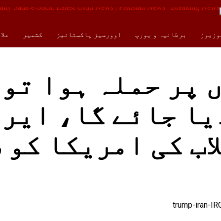
وزیوز
برطانیہ و یورپ
اوورسیز پاکستانیز
کشمیر
علا
کالمز
ENGLISH
 پر حملہ ہوا تو
یا جائے گا، ایر
اب کی امریکا کو 