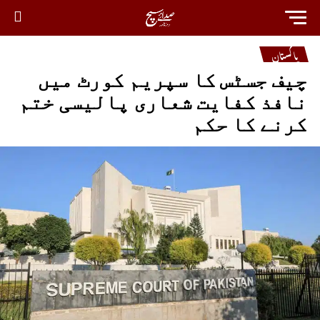
پاکستان
چیف جسٹس کا سپریم کورٹ میں
نافذ کفایت شعاری پالیسی ختم
کرنے کا حکم