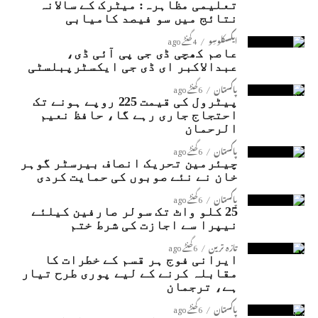
تعلیمی مظاہرہ: میٹرک کے سالانہ
نتائج میں سو فیصد کامیابی
ایکسکلوسِو
4 گھنٹے ago
عاصم کھچی ڈی جی پی آئی ڈی،
عبدالاکبر ای ڈی جی ایکسٹرپبلسٹی
پاکستان
6 گھنٹے ago
پیٹرول کی قیمت 225 روپے ہونے تک
احتجاج جاری رہے گا، حافظ نعیم
الرحمان
پاکستان
6 گھنٹے ago
چیئرمین تحریک انصاف بیرسٹر گوہر
خان نے نئے صوبوں کی حمایت کردی
پاکستان
6 گھنٹے ago
25 کلو واٹ تک سولر صارفین کیلئے
نیپرا سے اجازت کی شرط ختم
تازہ ترین
6 گھنٹے ago
ایرانی فوج ہر قسم کے خطرات کا
مقابلہ کرنے کے لیے پوری طرح تیار
ہے، ترجمان
پاکستان
6 گھنٹے ago