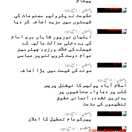
پیغام
پاکستان
5 مہینے ago
حکومت نے پٹرولیم مصنوعات کی
قیمتوں میں مزید اضافہ کر دیا
پاکستان
7 مہینے ago
اہلیان نورپور شاہاں بری امام
کی بے دخلی عدالت عالیہ کے
فیصلے کی خلاف ورزی، چیئرمین
عوام دوست گروپ تنویر عباسی
پاکستان
5 مہینے ago
سونے کی قیمت میں بڑا اضافہ
پاکستان
10 مہینے ago
اسلام آباد پولیس کا نیشنل پریس
کلب پر دھاوا، صحافیوں پر
بدترین تشدد، انسانی حقوق
تنظیموں کی مذمت
پاکستان
6 مہینے ago
پیرکوعام تعطیل کا اعلان
ایکسکلوسِو
10 مہینے ago