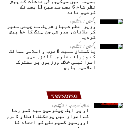
بسیمہ میں سیکیورٹی خدشات کے پیش
نظر شام 6 بجے سے صبح 11 بجے تک
کرفیو نافذ
پاکستان
6 گھنٹے ago
وزیراعظم شہباز شریف سے چینی سفیر
کی ملاقات، صدر شی جن پنگ کا خط پیش
کردیا
پاکستان
7 گھنٹے ago
پاکستان سمیت 8 عرب و اسلامی ممالک
کے وزرائے خارجہ کاغزہ میں
اسرائیلی خلاف ورزیوں پر مشترکہ
اعلامیہ جاری
TRENDING
برطانیہ اور یورپ
5 مہینے ago
او پی ایف چیئرمین سید قمر رضا
کے اعزاز میں پرتکلف افطار ڈنر،
اوورسیز کمیونٹی کو اتحاد کا