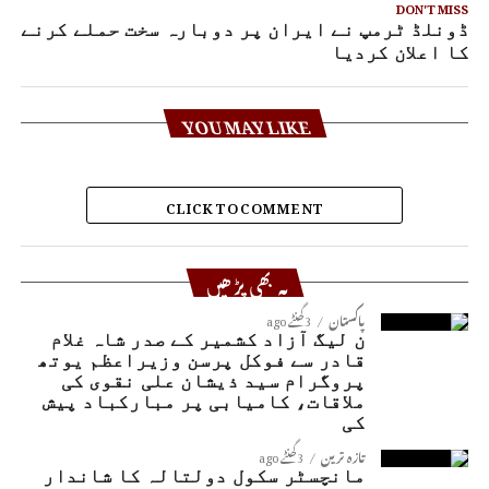
DON'T MISS
ڈونلڈ ٹرمپ نے ایران پر دوبارہ سخت حملے کرنے
کا اعلان کردیا
YOU MAY LIKE
CLICK TO COMMENT
یہ بھی پڑھیں
پاکستان
3 گھنٹے ago
ن لیگ آزاد کشمیر کے صدر شاہ غلام
قادر سے فوکل پرسن وزیراعظم یوتھ
پروگرام سید ذیشان علی نقوی کی
ملاقات، کامیابی پر مبارکباد پیش
کی
تازہ ترین
3 گھنٹے ago
مانچسٹر سکول دولتالہ کا شاندار