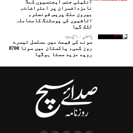
انٹیلی جنس ایجنسیوں کے5
نامزدافسران پر اعتراضات،
بیرون ملک پریس قونصلر،
اتاشیوں کی پوسٹنگ کامعاملہ
لٹک گیا
پاکستان
5 مہینے ago
سونے کی قیمت میں مسلسل تیسرے
روز کمی، پاکستان میں سونا 8700
روپے مزید سستا ہوگیا