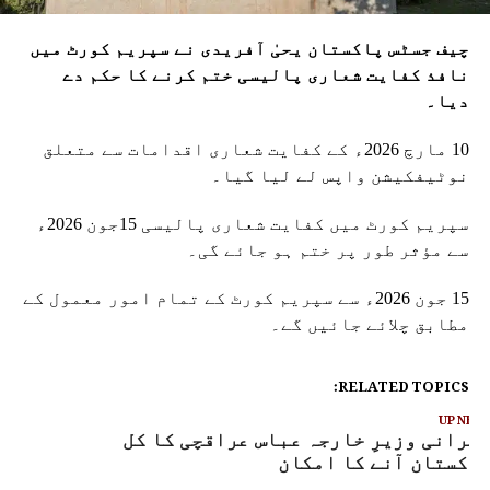
چیف جسٹس پاکستان یحیٰ آفریدی نے سپریم کورٹ میں
نافذ کفایت شعاری پالیسی ختم کرنے کا حکم دے
دیا۔
10 مارچ 2026ء کے کفایت شعاری اقدامات سے متعلق
نوٹیفکیشن واپس لے لیا گیا۔
سپریم کورٹ میں کفایت شعاری پالیسی 15جون 2026ء
سے مؤثر طور پر ختم ہو جائے گی۔
15 جون 2026ء سے سپریم کورٹ کے تمام امور معمول کے
مطابق چلائے جائیں گے۔
RELATED TOPICS:
UP NEX
یرانی وزیرِ خارجہ عباس عراقچی کا کل
اکستان آنے کا امکان