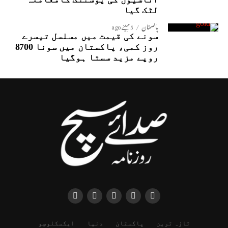
لٹک گیا
پاکستان
5 مہینے ago
سونے کی قیمت میں مسلسل تیسرے
روز کمی، پاکستان میں سونا 8700
روپے مزید سستا ہوگیا
تازہ ترین
پاکستان
دنیا
ایکسکلوسِو