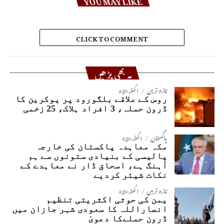
YOU MAY LIKE
CLICK TO COMMENT
یہ بھی پڑھیں
تازہ ترین
1 گھنٹہ ago
روس کے علاقے بلگورود پر یوکرین کا
ڈرون حملہ، 3 افراد ہلاک، 25 زخمی
پاکستان
1 گھنٹہ ago
مکہ معاہدہ پاکستان کی خارجہ
پالیسی کے بنیادی ستونوں سے ہم
آہنگ ہے، اسحاق ڈار نے معاہدے کے
نکات شیئر کردیے
تازہ ترین
1 گھنٹہ ago
یمن کی حوثی اکثریتی تنظیم
انصاراللہ کا سعودی شہر جازان میں
ڈرون حملےکا دعویٰ