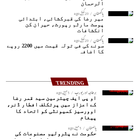
الرحمان
پاکستان
20 گھنٹے ago
میر رضا کی قبرکشائی، ابتدائی
پوسٹ مارٹم رپورٹ، حیران کن
انکشافات
پاکستان
20 گھنٹے ago
سونے کی فی تولہ قیمت میں 2200 روپے
کا اضافہ
TRENDING
برطانیہ اور یورپ
5 مہینے ago
او پی ایف چیئرمین سید قمر رضا
کے اعزاز میں پرتکلف افطار ڈنر،
اوورسیز کمیونٹی کو اتحاد کا
پیغام
پاکستان
5 مہینے ago
حکومت نے پٹرولیم مصنوعات کی