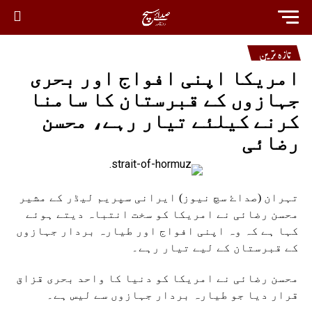
تازہ ترین
امریکا اپنی افواج اور بحری
جہازوں کے قبرستان کا سامنا
کرنے کیلئے تیار رہے، محسن
رضائی
تہران (صداۓ سچ نیوز) ایرانی سپریم لیڈر کے مشیر
محسن رضائی نے امریکا کو سخت انتباہ دیتے ہوئے
کہا ہے کہ وہ اپنی افواج اور طیارہ بردار جہازوں
کے قبرستان کے لیے تیار رہے۔
محسن رضائی نے امریکا کو دنیا کا واحد بحری قزاق
قرار دیا جو طیارہ بردار جہازوں سے لیس ہے۔