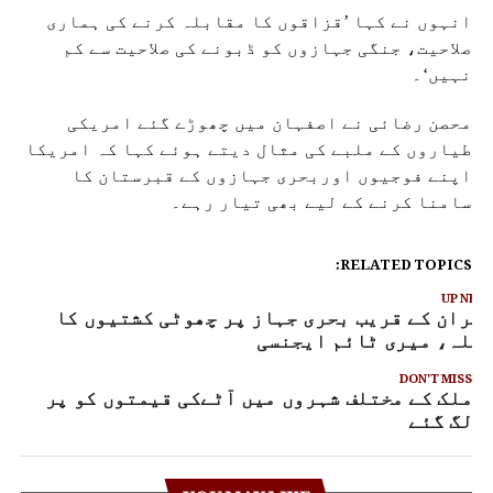
انہوں نے کہا ’قزاقوں کا مقابلہ کرنے کی ہماری
صلاحیت، جنگی جہازوں کو ڈبونے کی صلاحیت سے کم
نہیں‘۔
محصن رضائی نے اصفہان میں چھوڑے گئے امریکی
طیاروں کے ملبے کی مثال دیتے ہوئے کہا کہ امریکا
اپنے فوجیوں اوربحری جہازوں کے قبرستان کا
سامنا کرنے کے لیے بھی تیار رہے۔
RELATED TOPICS:
UP NEX
یران کے قریب بحری جہاز پر چھوٹی کشتیوں کا
ملہ، میری ٹائم ایجنسی
DON'T MISS
ملک کے مختلف شہروں میں آٹےکی قیمتوں کو پر
لگ گئے