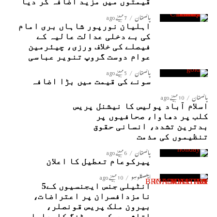
قیمتوں میں مزید اضافہ کر دیا
پاکستان
7 مہینے ago
اہلیان نورپور شاہاں بری امام
کی بے دخلی عدالت عالیہ کے
فیصلے کی خلاف ورزی، چیئرمین
عوام دوست گروپ تنویر عباسی
پاکستان
5 مہینے ago
سونے کی قیمت میں بڑا اضافہ
پاکستان
10 مہینے ago
اسلام آباد پولیس کا نیشنل پریس
کلب پر دھاوا، صحافیوں پر
بدترین تشدد، انسانی حقوق
تنظیموں کی مذمت
پاکستان
6 مہینے ago
پیرکوعام تعطیل کا اعلان
ایکسکلوسِو
10 مہینے ago
انٹیلی جنس ایجنسیوں کے5
نامزدافسران پر اعتراضات،
بیرون ملک پریس قونصلر،
اتاشیوں کی پوسٹنگ کامعاملہ