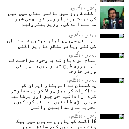
پاکستان
2 گھنٹے ago
اگلے 2 روز میں عالمی منڈی میں تیل
کی قیمت برقرار رہی تو اچھی خبر
سامنے آئے گی، وزیرپیٹرولیم
تازہ ترین
2 گھنٹے ago
ایرانی سپریم لیڈر مجتبیٰ خامنہ ای
کی نئی ویڈیو منظرِ عام پر آگئی
تازہ ترین
2 گھنٹے ago
تمام تر دباؤ کے باوجود مزاحمت کے
لیے پوری طرح تیار ہیں، ایرانی
وزیر خارجہ
تازہ ترین
20 گھنٹے ago
پاکستان نے امریکا، ایران کو
مذاکرات کی میز پر لا کر وہ سفارتی
کردار اداکیا جو چین اور برطانیہ
جیسی بڑی طاقتیں ادا نہ کرسکیں،
تجزیہ ساؤتھ ایشین وائسز
پاکستان
20 گھنٹے ago
16 اگست کو چاروں صوبوں میں بیک
وقت دھرنے دیں گے، حافظ نعیم