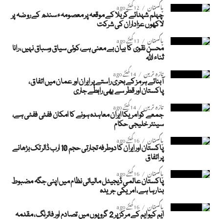
پاکستان
12 گھنٹے ago
چہلم شہدائے کربلا کے موقعہ پر معصومہء سندھ کے روضہ پر
لاکھوں عزاداران کی شرکت
پاکستان
13 گھنٹے ago
محسن نقوی کا بیان بے معنی ہے،کوئی سیاق وسباق نہیں، رانا
ثناء اللہ
تازہ ترین
14 گھنٹے ago
آبنائے ہرمز کے بحری راستے پر ایران اور عمان میں اتفاق،
پاکستان اور قطر سے بھی رابطے جاری
تازہ ترین
14 گھنٹے ago
جمعے کو امریکا ایران معاہدہ ہونے کا امکان ففٹی ففٹی ہے،
سینئر خلیجی حکام
پاکستان
16 گھنٹے ago
پاکستان اور ایران کا دوطرفہ تجارتی حجم 10 ارب ڈالر تک بڑھانے
پر اتفاق
پاکستان
16 گھنٹے ago
پاکستان عالمی ڈیجیٹل مالیاتی نظام میں اپنی جگہ مضبوط
بنا رہا ہے، امریکی جریدہ
پاکستان
16 گھنٹے ago
ایم کیو ایم کے مرکز پر 2 گروپوں میں تصادم اور فائرنگ، مقدمہ