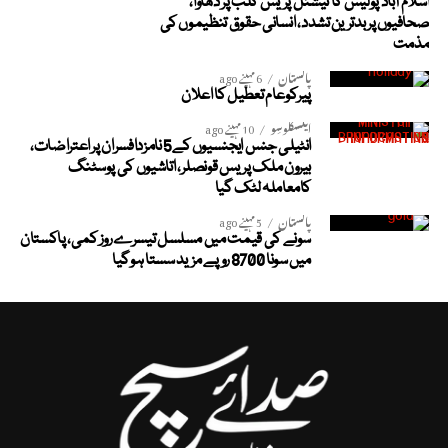
اسلام آباد پولیس کا نیشنل پریس کلب پر دھاوا،
صحافیوں پر بدترین تشدد، انسانی حقوق تنظیموں کی
مذمت
پاکستان
6 مہینے ago
پیرکوعام تعطیل کا اعلان
ایکسکلوسِو
10 مہینے ago
انٹیلی جنس ایجنسیوں کے5 نامزدافسران پر اعتراضات،
بیرون ملک پریس قونصلر، اتاشیوں کی پوسٹنگ
کامعاملہ لٹک گیا
پاکستان
5 مہینے ago
سونے کی قیمت میں مسلسل تیسرے روز کمی، پاکستان
میں سونا 8700 روپے مزید سستا ہوگیا