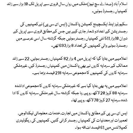
اسلام آباد (صداۓ سچ نیوز) ملک میں رواں سال فروری سے اپریل تک 10 ہزار سے زائد
کمپنیاں رجسٹرڈ ہوئیں۔
سکیورٹیز اینڈ ایکسچینج کمیشن پاکستان (ایس ای سی پی) نےکمپنیوں کی
رجسٹریشن کے اعدادو شمار جاری کیے ہیں جس کے مطابق فروری سے اپریل کے
دوران 10ہزار 511 نئی کمپنیاں رجسٹر ہوئیں جبکہ گزشتہ سال اسی عرصے میں
رجسٹرڈ ہونے والی کمپنیوں کی تعداد 8 ہزار693 تھی۔
اعلامیے میں بتایا گیا کہ اپریل میں 4 ہزار 82 کمپنیاں رجسٹر ہوئیں، 22 سے زائد
ممالک کے سرمایہ کاروں نے بھی پاکستان میں کمپنیاں رجسٹرڈ کیں، غیرملکی
سرمایہ کاروں کی کمپنیوں کا مجموعی سرمایہ 218 فیصد بڑھا ہے۔
اعلامیے میں یہ بھی بتایا گیا ہے کہ غیرملکی سرمایہ کاروں کا مجموعی اداشدہ
سرمایہ 88 کروڑ 20 لاکھ روپے رہا جبکہ گزشتہ سال غیر ملکی سرمایہ کاروں کا ادا
شدہ سرمایہ 27 کروڑ 70 لاکھ روپے تھا۔
ایس ای سی پی کے مطابق پاکستان میں تجارت،خدمات، معلوماتی ٹیکنالوجی،
تعمیرات اور معدنیات کی کمپنیاں رجسٹر کرائی گئیں، کمپنیوں کی ریگولیٹری
کمپلائنس میں 61 فیصد اضافہ ہوا۔