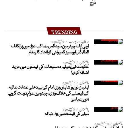
درج
TRENDING
برطانیہ اور یورپ
5 مہینے ago
او پی ایف چیئرمین سید قمر رضا کے اعزاز میں پرتکلف
افطار ڈنر، اوورسیز کمیونٹی کو اتحاد کا پیغام
پاکستان
5 مہینے ago
حکومت نے پٹرولیم مصنوعات کی قیمتوں میں مزید
اضافہ کر دیا
پاکستان
7 مہینے ago
اہلیان نورپور شاہاں بری امام کی بے دخلی عدالت عالیہ
کے فیصلے کی خلاف ورزی، چیئرمین عوام دوست گروپ
تنویر عباسی
پاکستان
5 مہینے ago
سونے کی قیمت میں بڑا اضافہ
پاکستان
10 مہینے ago