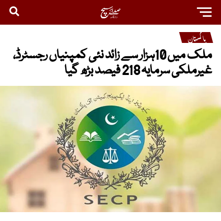
پاکستان
ملک میں 10ہزار سے زائد نئی کمپنیاں رجسٹرڈ،
غیرملکی سرمایہ 218 فیصد بڑھ گیا