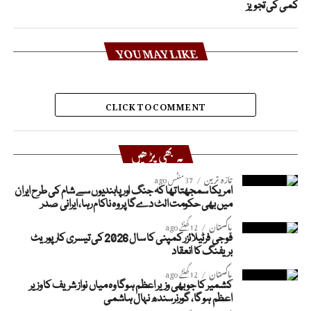
کمی کی تجویز
YOU MAY LIKE
CLICK TO COMMENT
یہ بھی پڑھیں
تازہ ترین
37 منٹس ago
امریکا سمجھتا تھا کہ جنگ اور پابندیوں سے شام کی طرح ایران
میں بھی حکومت الٹ دےگا پر وہ ناکام رہا، ایرانی صدر
پاکستان
12 گھنٹے ago
فوجی فرٹیلائزر کمپنی کا سال 2026 کی تیسری کارپوریٹ
بریفنگ کا انعقاد
پاکستان
12 گھنٹے ago
کشمیر کا جو بھی وزیر اعظم ہوگا وہ میاں نواز شریف کا وزیر
اعظم ہوگا، گورنرسندھ نہال ہاشمی