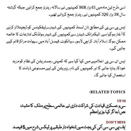
اسی طرح تین ماہ میں 61 ہزار 960 کمپنیوں نے سالانہ ریٹرنز جمع کرائیں جبکہ گزشتہ
سال 38 ہزار 326 کمپنیوں نے ریٹرنز جمع کروائے تھے۔
ایس پی سی پی کے مطابق نان لسٹڈ کمپنیوں کے شیئرسرٹیفکیٹس کو ڈیجیٹلائز کرنے
کا آغاز ہوگیا ہے، الیکٹرانک شیئرز سےکمپنیوں کے شیئر ہولڈنگ تنازعات کا خاتمہ
ممکن ہوگا، اسلام آباد، کراچی،لاہور، سیالکوٹ، فیصل آباد میں سہولت مراکز قائم کیے
جائیں گے۔
ایس ای سی پی اعلامیے میں کہا گیا ہے کہ کمپنی رجسٹریشن کے نظام کو مزید
خودکار بنایا جائے گا اور کمپنیوں کے نام ریزویشن کے لیے مصنوعی ذہانت کا
استعمال کیا جائے گا۔
RELATED TOPICS:
UP NEX
یاسی و عسکری قیادت کی شراکت داری نے عالمی سطح پر ملک کا مثبت
شخص اجاگر کیا، وزیراعظم
DON'T MISS
ایف پی سی سی آئی کی بجٹ میں تنخواہ دار طبقے پر ٹیکس شرح میں5 فیصد