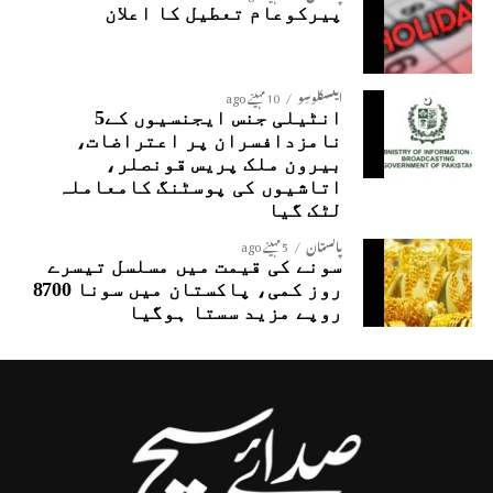
پیرکوعام تعطیل کا اعلان
ایکسکلوسِو
10 مہینے ago
انٹیلی جنس ایجنسیوں کے5
نامزدافسران پر اعتراضات،
بیرون ملک پریس قونصلر،
اتاشیوں کی پوسٹنگ کامعاملہ
لٹک گیا
پاکستان
5 مہینے ago
سونے کی قیمت میں مسلسل تیسرے
روز کمی، پاکستان میں سونا 8700
روپے مزید سستا ہوگیا