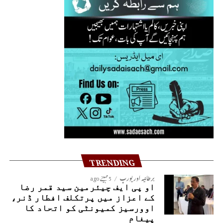
TRENDING
برطانیہ اور یورپ
5 مہینے ago
او پی ایف چیئرمین سید قمر رضا
کے اعزاز میں پرتکلف افطار ڈنر،
اوورسیز کمیونٹی کو اتحاد کا
پیغام