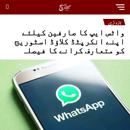
تازہ ترین
واٹس ایپ کا صارفین کیلئے
اپنے انکرپٹڈ کلاؤڈ اسٹوریج
کو متعارف کرانے کا فیصلہ