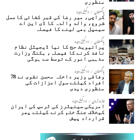
منظوری
پاکستان
9 گھنٹے ago
کراچی، میر رضا کی قبر کشائی کاعمل
شروع، والد والدہ کا ڈی این اے
سیمپل بھی لینے کا فیصلہ
پاکستان
10 گھنٹے ago
پرائیویٹ حج کا نیا ڈیجیٹل نظام
نافذ کرنے کا فیصلہ، بکنگ وزارت
مذہبی امور کے توسط سے ہوگی
پاکستان
10 گھنٹے ago
وفاقی وزیر داخلہ محسن نقوی نے 78
افراد کیلئے سول اعزازات کی
منظوری دیدی
تازہ ترین
10 گھنٹے ago
امریکی سینیٹرز کی ٹرمپ کی ایران
کیخلاف جنگ ختم کرنے کیلئے پھر
قرارداد پیش