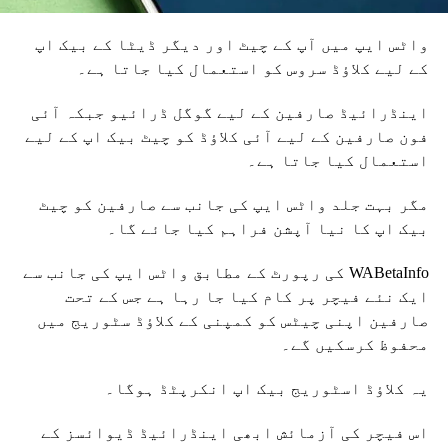
واٹس ایپ میں آپ کے چیٹ اور دیگر ڈیٹا کے بیک اپ
کے لیے کلاؤڈ سروس کو استعمال کیا جاتا ہے۔
اینڈرائیڈ صارفین کے لیے گوگل ڈرائیو جبکہ آئی
فون صارفین کے لیے آئی کلاؤڈ کو چیٹ بیک اپ کے لیے
استعمال کیا جاتا ہے۔
مگر بہت جلد واٹس ایپ کی جانب سے صارفین کو چیٹ
بیک اپ کا نیا آپشن فراہم کیا جائے گا۔
WABetaInfo کی رپورٹ کے مطابق واٹس ایپ کی جانب سے
ایک نئے فیچر پر کام کیا جا رہا ہے جس کے تحت
صارفین اپنی چیٹس کو کمپنی کے کلاؤڈ سٹوریج میں
محفوظ کرسکیں گے۔
یہ کلاؤڈ اسٹوریج بیک اپ انکرپٹڈ ہوگا۔
اس فیچر کی آزمائش ابھی اینڈرائیڈ ڈیوائسز کے