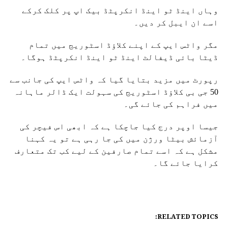
وہاں اینڈ ٹو اینڈ انکرپٹڈ بیک اپ پر کلک کرکے
اسے ان ایبل کر دیں۔
مگر واٹس ایپ کے اپنے کلاؤڈ اسٹوریج میں تمام
ڈیٹا بائی ڈیفالٹ اینڈ ٹو اینڈ انکرپٹڈ ہوگا۔
رپورٹ میں مزید بتایا گیا کہ واٹس ایپ کی جانب سے
50 جی بی کلاؤڈ اسٹوریج کی سہولت ایک ڈالر ماہانہ
میں فراہم کی جائے گی۔
جیسا اوپر درج کیا جاچکا ہے کہ ابھی اس فیچر کی
آزمائش بیٹا ورژن میں کی جا رہی ہے تو یہ کہنا
مشکل ہے کہ اسے تمام صارفین کے لیے کب تک متعارف
کرایا جائے گا۔
RELATED TOPICS: