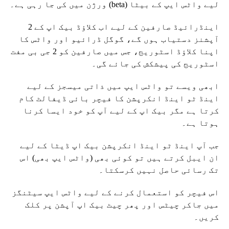
لیے واٹس ایپ کے بیٹا (beta) ورژن میں کی جا رہی ہے۔
اینڈرائیڈ صارفین کے لیے اب کلاؤڈ بیک اپ کے 2
آپشنز دستیاب ہوں گے، گوگل ڈرائیو اور واٹس کا
اپنا کلاؤڈ اسٹوریج، جس میں صارفین کو 2 جی بی مفت
اسٹوریج کی پیشکش کی جائے گی۔
ابھی ویسے تو واٹس ایپ میں ذاتی میسجز کے لیے
اینڈ ٹو اینڈ انکرپشن کا فیچر بائی ڈیفالٹ کام
کرتا ہے مگر بیک اپ کے لیے آپ کو خود ایسا کرنا
ہوتا ہے۔
جب آپ اینڈ ٹو اینڈ انکرپشن بیک اپ ڈیٹا کے لیے
ان ایبل کرتے ہیں تو کوئی بھی (واٹس ایپ بھی) اس
تک رسائی حاصل نہیں کرسکتا۔
اس فیچر کو استعمال کرنے کے لیے واٹس ایپ سیٹنگز
میں جاکر چیٹس اور پھر چیٹ بیک اپ آپشن پر کلک
کریں۔