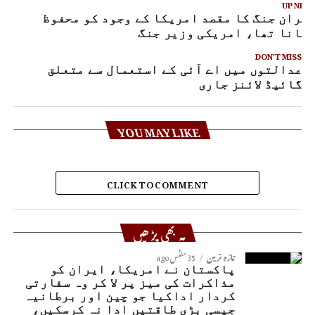
UP NEX
یران جنگ کا مقصد امریکا کے وجود کو محفوظ
نانا تھا، امریکی وزیر جنگ
DON'T MISS
عدالتوں میں اے آئی کے استعمال سے متعلق
گائیڈ لائنز جاری
YOU MAY LIKE
CLICK TO COMMENT
یہ بھی پڑھیں
تازہ ترین
35 منٹس ago
پاکستان نے امریکا، ایران کو
مذاکرات کی میز پر لا کر وہ سفارتی
کردار اداکیا جو چین اور برطانیہ
جیسی بڑی طاقتیں ادا نہ کرسکیں،