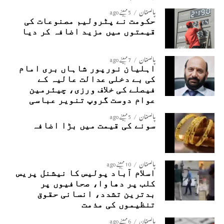
پاکستان
5 مہینے ago
حکومت نے پٹرولیم مصنوعات کی
قیمتوں میں مزید اضافہ کر دیا
پاکستان
7 مہینے ago
اہلیان نورپور شاہاں بری امام
کی بے دخلی عدالت عالیہ کے
فیصلے کی خلاف ورزی، چیئرمین
عوام دوست گروپ تنویر عباسی
پاکستان
5 مہینے ago
سونے کی قیمت میں بڑا اضافہ
پاکستان
10 مہینے ago
اسلام آباد پولیس کا نیشنل پریس
کلب پر دھاوا، صحافیوں پر
بدترین تشدد، انسانی حقوق
تنظیموں کی مذمت
پاکستان
6 مہینے ago