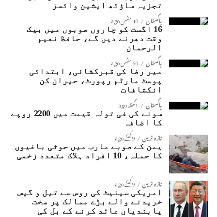
تجزیہ ساؤتھ ایشین وائسز
پاکستان
40 منٹس ago
16 اگست کو چاروں صوبوں میں بیک
وقت دھرنے دیں گے، حافظ نعیم
الرحمان
پاکستان
60 منٹس ago
میر رضا کی قبرکشائی، ابتدائی
پوسٹ مارٹم رپورٹ، حیران کن
انکشافات
پاکستان
1 گھنٹہ ago
سونے کی فی تولہ قیمت میں 2200 روپے
کا اضافہ
تازہ ترین
9 گھنٹے ago
یمن کے صوبے مارب میں حوثی باغیوں
کا حملہ، 10 افراد ہلاک متعدد زخمی
تازہ ترین
9 گھنٹے ago
امریکی سینیٹ کی روس سے تیل و گیس
خریدنے والے بڑے ممالک پر سخت
پابندیاں عائد کرنے کے بل کی