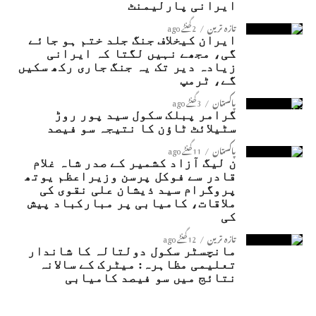
ایرانی پارلیمنٹ
تازہ ترین
2 گھنٹے ago
ایران کیخلاف جنگ جلد ختم ہو جائے
گی، مجھے نہیں لگتا کہ ایرانی
زیادہ دیر تک یہ جنگ جاری رکھ سکیں
گے، ٹرمپ
پاکستان
3 گھنٹے ago
گرامر پبلک سکول سید پور روڑ
سٹیلائٹ ٹاؤن کا نتیجہ سو فیصد
پاکستان
11 گھنٹے ago
ن لیگ آزاد کشمیر کے صدر شاہ غلام
قادر سے فوکل پرسن وزیراعظم یوتھ
پروگرام سید ذیشان علی نقوی کی
ملاقات، کامیابی پر مبارکباد پیش
کی
تازہ ترین
12 گھنٹے ago
مانچسٹر سکول دولتالہ کا شاندار
تعلیمی مظاہرہ: میٹرک کے سالانہ
نتائج میں سو فیصد کامیابی