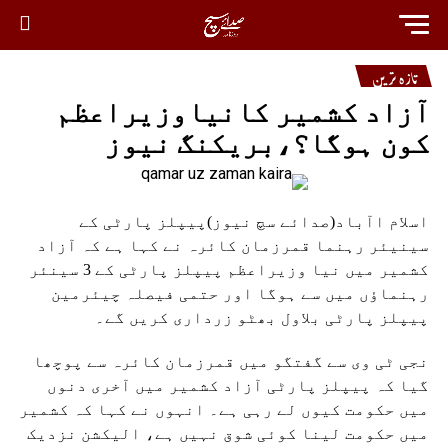
تازہ ترین
آزاد کشمیر کانیاوزیراعظم
کون ہوگا؟،بریکنگ نیوز
اسلام اآباد(صدائے سچ نیوز)پیپلز پارٹی کے
سینیئر رہنما قمرزمان کائرہ نے کہا ہے کہ آزاد
کشمیر میں نیا وزیراعظم پیپلز پارٹی کے 3 سینئر
رہنماؤں میں سے ہوگا اور حتمی فیصلہ چیئرمین
پیپلز پارٹی بلاول بھٹو زرداری کریں گے۔
نجی ٹی وی سے گفتگو میں قمرزمان کائرہ سے پوچھا
گیا کہ پیپلز پارٹی آزاد کشمیر میں آخری دنوں
میں حکومت کیوں لے رہی ہے۔ انہوں نے کہا کہ کشمیر
میں حکومت لینا کوئی شوق نہیں ہے، الیکشن نزدیک