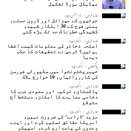
میڈیکل بورڈ تشکیل
تازہ ترین
57 منٹس ago
حوثیوں کے میزائل اور ڈرون حملے،
یمنی فوج کے 30 اہلکار شہید،
کشیدگی خطرناک حد تک بڑھ گئی
تازہ ترین
1 گھنٹہ ago
اسلحہ ذخائر کی معلومات کیسے افشا
ہوئیں؟ ٹرمپ نے تحقیقات کا حکم
دیدیا
پاکستان
1 گھنٹہ ago
خیبرپختونخوا میں سکیورٹی فورسز
کی کارروائیاں، 10 خوارج ہلاک
تازہ ترین
1 گھنٹہ ago
پاکستان، ترکیہ اور سعودی عرب کا
دفاعی معاہدے کا امکان، دستخط آج
متوقع
تازہ ترین
1 گھنٹہ ago
مزید ‘ڈرامے’ کی ضرورت نہیں،
امریکا حقائق تسلیم کرے اور اپنے
وعدوں کی پاسداری کرے، اسپیکر