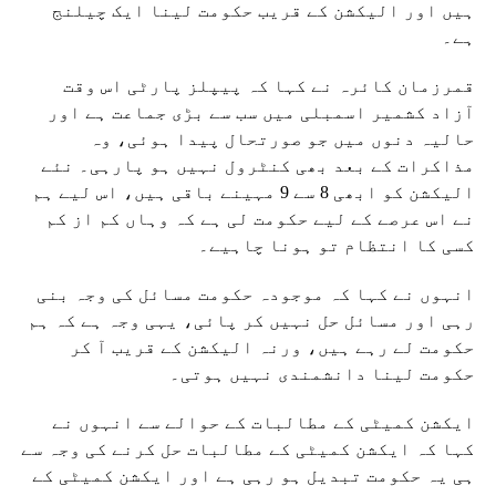
ہیں اور الیکشن کے قریب حکومت لینا ایک چیلنج
ہے۔
قمرزمان کائرہ نے کہا کہ پیپلز پارٹی اس وقت
آزاد کشمیر اسمبلی میں سب سے بڑی جماعت ہے اور
حالیہ دنوں میں جو صورتحال پیدا ہوئی، وہ
مذاکرات کے بعد بھی کنٹرول نہیں ہو پارہی۔ نئے
الیکشن کو ابھی 8 سے 9 مہینے باقی ہیں، اس لیے ہم
نے اس عرصے کے لیے حکومت لی ہے کہ وہاں کم از کم
کسی کا انتظام تو ہونا چاہیے۔
انہوں نے کہا کہ موجودہ حکومت مسائل کی وجہ بنی
رہی اور مسائل حل نہیں کر پائی، یہی وجہ ہے کہ ہم
حکومت لے رہے ہیں، ورنہ الیکشن کے قریب آ کر
حکومت لینا دانشمندی نہیں ہوتی۔
ایکشن کمیٹی کے مطالبات کے حوالے سے انہوں نے
کہا کہ ایکشن کمیٹی کے مطالبات حل کرنے کی وجہ سے
ہی یہ حکومت تبدیل ہو رہی ہے اور ایکشن کمیٹی کے