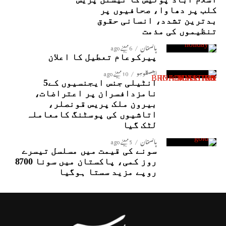
کلب پر دھاوا، صحافیوں پر
بدترین تشدد، انسانی حقوق
تنظیموں کی مذمت
پاکستان
6 مہینے ago
پیرکوعام تعطیل کا اعلان
ایکسکلوسِو
10 مہینے ago
انٹیلی جنس ایجنسیوں کے5
نامزدافسران پر اعتراضات،
بیرون ملک پریس قونصلر،
اتاشیوں کی پوسٹنگ کامعاملہ
لٹک گیا
پاکستان
5 مہینے ago
سونے کی قیمت میں مسلسل تیسرے
روز کمی، پاکستان میں سونا 8700
روپے مزید سستا ہوگیا