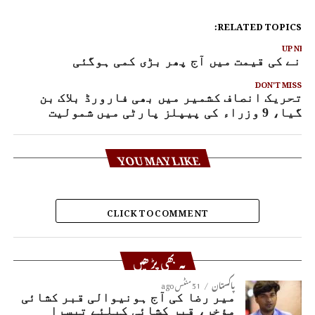
RELATED TOPICS:
UP NEX
ونے کی قیمت میں آج پھر بڑی کمی ہوگئی
DON'T MISS
تحریک انصاف کشمیر میں بھی فارورڈ بلاک بن
گیا، 9 وزراء کی پیپلز پارٹی میں شمولیت
YOU MAY LIKE
CLICK TO COMMENT
یہ بھی پڑھیں
پاکستان
51 منٹس ago
میر رضا کی آج ہونیوالی قبر کشائی
مؤخر، قبر کشائی کیلئے تیسرا