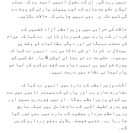
نہیں رہے گی۔ ان کے بقول انہیں امید ہے کہ مسلم
لیگ ن حکومت سازی کے لیے پیپلز پارٹی کو ووٹ دے
گی کیونکہ وہ بھی نہیں چاہتی کہ حالات بگڑیں۔
حالات کی خرابی میں وزیراعظم آزاد کشمیر کے
کردار کے بارے میں قمرزمان کائرہ نے کہا کہ عوام
کی صحت، مہنگائی اور دیگر مطالبات کو وقت پر
ہینڈل نہ کرنا ان کی ناکامی ہے۔ انہوں نے کہا کہ
موجودہ حکومت نے تو بنا لی لیکن 6 ماہ تک کسی کو
پورٹ فولیو ہی نہیں دیا، سب کچھ مرکزی کر لیا جو
پارلیمانی نظام میں درست نہیں۔
اگلے وزیراعظم کے بارے میں انہوں نے کہا کہ
مشاورت جاری ہے اور پارٹی کے سینئر ناموں میں سے
ہی کوئی وزیراعظم ہوگا۔ ان میں چوہدری یسین اور
چوہدری لطیف اکبر کے نام شامل ہیں جبکہ سابق
وزیراعظم سردار یعقوب کے بارے میں بھی غور کیا
جا رہا ہے۔ حتمی فیصلہ بلاول بھٹو زرداری کریں
گے۔