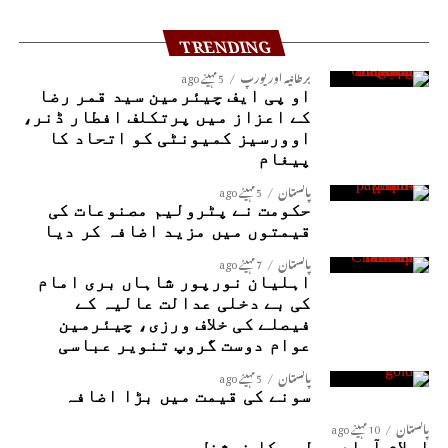
TRENDING
برطانیہ اور یورپ
5 مہینے ago
او پی ایف چیئرمین سید قمر رضا
کے اعزاز میں پرتکلف افطار ڈنر،
اوورسیز کمیونٹی کو اتحاد کا
پیغام
پاکستان
5 مہینے ago
حکومت نے پٹرولیم مصنوعات کی
قیمتوں میں مزید اضافہ کر دیا
پاکستان
7 مہینے ago
اہلیان نورپور شاہاں بری امام
کی بے دخلی عدالت عالیہ کے
فیصلے کی خلاف ورزی، چیئرمین
عوام دوست گروپ تنویر عباسی
پاکستان
5 مہینے ago
سونے کی قیمت میں بڑا اضافہ
پاکستان
10 مہینے ago
اسلام آباد پولیس کا نیشنل پریس