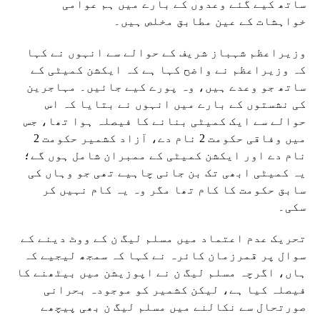
ساتھ کیے گئے وعدوں کے بارے میں ہم عوامی
خواہشات کے عین مطابق مخلص ہیں۔
وزیراعظم شہباز شریف کے حوالے سے انہوں نے کہا
کہ وزیراعظم نے واضح کہا ہے کہ ایکشن کمیٹی کے
ساتھ جو وعدے ہیں، وہ پورے کیے جائیں۔ مہاجرین
کی نشستوں کے بارے میں انہوں نے بتایا کہ اس
حوالے سے ایک کمیٹی بنانے کا فیصلہ ہوا تھا، جس
میں وفاقی حکومت 2 نام دے، آزاد کشمیر حکومت 2
نام دے اور ایکشن کمیٹی کے ممبران شامل ہوں گے؛
یہ کمیٹی ابھی تک بن جانی چاہیے تھی جو وہاں کی
سابق حکومت کا کام تھا مگر وہ یہ کام نہیں کر
سکی۔
تحریک عدم اعتماد میں مسلم لیگ ن کے ووٹ دینے کے
سوال پر قمرزمان کائرہ نے کہا کہ سمجھ لیجیے کہ
ہاں، اگرچہ مسلم لیگ ن نے اپوزیشن میں بیٹھنے کا
فیصلہ کیا ہے، لیکن کشمیر کو موجودہ بحرانی
صورتحال سے نکالنے میں مسلم لیگ ن بھی پیچھے