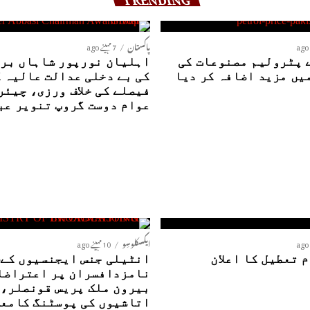
پاکستان
7 مہینے ago
 پٹرولیم مصنوعات کی
اہلیان نورپور شاہاں بری
یں مزید اضافہ کر دیا
کی بے دخلی عدالت عالیہ 
فیصلے کی خلاف ورزی، چیئر
عوام دوست گروپ تنویر عب
ایکسکلوسِو
10 مہینے ago
 تعطیل کا اعلان
ا
نامزدافسران پر اعتراضا
بیرون ملک پریس قونصلر،
اتاشیوں کی پوسٹنگ کامع