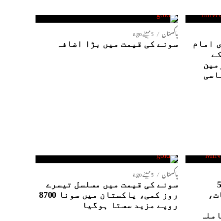
پاکستان
5 مہینے ago
 امام
سونے کی قیمت میں بڑا اضافہ
کے
مین
اسی
پاکستان
5 مہینے ago
نٹیلی جنس ایجنسیوں کے5
سونے کی قیمت میں مسلسل تیسرے
ت،
روز کمی، پاکستان میں سونا 8700
روپے مزید سستا ہوگیا
املہ