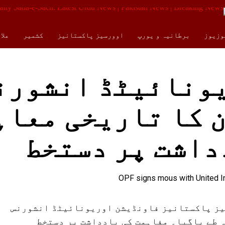
وزیوز
برطانیہ و یورپ
اوورسیز پاکستانیز
کشمیر
علا
کالمز
ENGLISH
یونائیٹڈ انشورن
 کا تاریخی معاہ
داشت پر دستخط
سیز پاکستانیز فاونڈیشن اوریونائیٹڈ انشورنس
 طے پاگیا۔ مفاہمت کی یادداشت پر دستخط