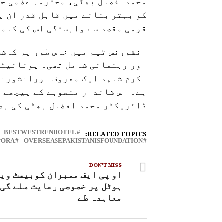
محمدافضال بھٹی، محترمہ عظمی حی
کو بہتر بنانے میں قابل قدر ان پ
قومی مقصد سے وابستگی اس کی کامی
انشورنس ٹیم میں خاص طور پر کاشف
اور رہنمائی شامل تھی۔ یونائیٹڈ
اکرم شاہد ایک معروف اورانشورنس
ہے۔ اس شاندار منصوبے کے پیچھے 
ڈائریکٹر محمد افضال بھٹی کی بص
RELATED TOPICS:
BESTWESTRENHOTEL
PORA
OVERSEASEPAKISTANISFOUNDATION
DON'T MISS
او پی ایف ممبران کوبیسٹ وی
ہوٹل پر خصوصی رعایت ملے گی
معاہدہ طے