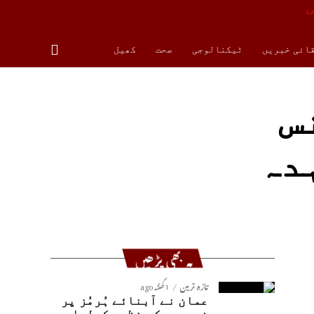
قائی خبریں
ٹیکنالوجی
صحت
کھیل
س
دہ
یہ بھی پڑھیں
تازہ ترین
1 گھنٹہ ago
عمان نے آبنائے ہُرمُز پر