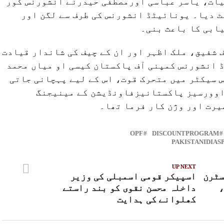
ات، یاسر عباسی اورمصطفی حیدرنے انشورنس کور
ٹ دیا۔ یونائیٹڈ انشورنس کی طرف سے لگن اور
ابی کا باعث بنی۔
 شفیق، ملک اظہر اور ان کے چیف کی شاندار قیادت
 انشورنس کمپنی آف پاکستان کیسی او میاں محمد
 سیکٹر میں متحرک قوت، اس کے لیے پہچانی جاتی
اوورسیز پاکستانیزفاونڈیشن کے مینیجنگ
یرت اور وژن کار فرما تھا۔
OPF
DISCOUNTPROGRAM
PAKISTANIDIAS
UP NEXT
سٹرن
اسپیکر قومی اسمبلی کی وزیر
،
داخلہ محسن نقوی کو بند راستے
کھلوانے کی ہدایت