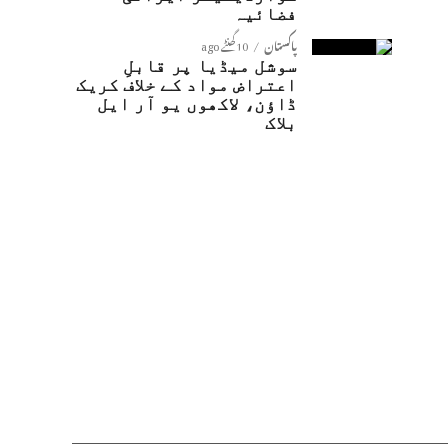
فضائیہ
پاکستان
10 گھنٹے ago
سوشل میڈیا پر قابلِ
اعتراض مواد کے خلاف کریک
ڈاؤن، لاکھوں یو آر ایل
بلاک