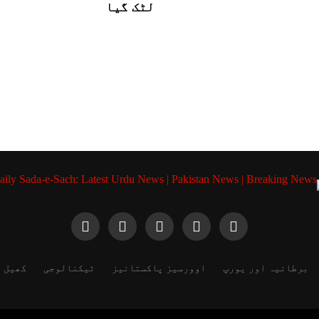
لٹک گیا
برطانیہ اور یورپ
اوورسیز پاکستانیز
ٹیکنالوجی
کھیل