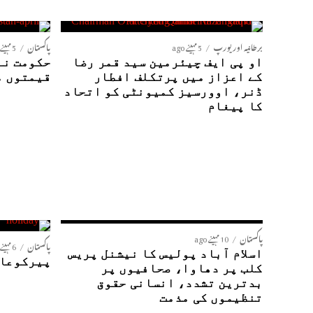
برطانیہ اور یورپ
5 مہینے ago
پاکستان
5 مہینے ago
او پی ایف چیئرمین سید قمر رضا
حکومت نے
کے اعزاز میں پرتکلف افطار
قیمتوں م
ڈنر، اوورسیز کمیونٹی کو اتحاد
کا پیغام
پاکستان
10 مہینے ago
پاکستان
6 مہینے ago
اسلام آباد پولیس کا نیشنل پریس
پیرکوعام
کلب پر دھاوا، صحافیوں پر
بدترین تشدد، انسانی حقوق
تنظیموں کی مذمت