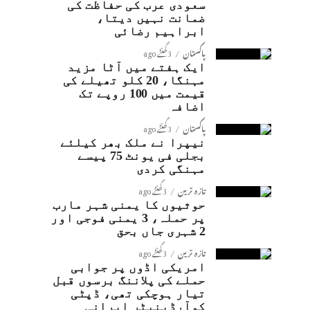
سعودی عرب کی حفاظت کی
ضمانت نہیں دیتا،
ابراہیم رضائی
پاکستان
3 گھنٹے ago
ایک ہفتے میں آٹا مزید
مہنگا، 20 کلو تھیلے کی
قیمت میں 100 روپے تک
اضافہ
پاکستان
3 گھنٹے ago
نیپرا نے ملک بھر کیلئے
بجلی فی یونٹ 75 پیسے
مہنگی کردی
تازہ ترین
3 گھنٹے ago
حوثیوں کا یمنی شہر مارب
پر حملہ، 3 یمنی فوجی اور
2 شہری جاں بحق
تازہ ترین
3 گھنٹے ago
امریکی اڈوں پر جوابی
حملے کی پلاننگ برسوں قبل
تیار ہوچکی تھی، ڈپٹی
کوآرڈینیٹر ایرانی