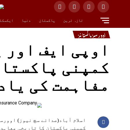
تازہ ترین
پاکستان
دنیا
ایکسکل
اوورسیز پاکستانیز
اوپی ایف اور 
کمپنی پاکستان
مفاہمت کی یاد
اسلام آباد(صدائے سچ نیوز) اوور
کمپنی پاکستان کا تاریخی معاہدہ