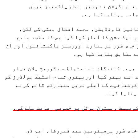
فاونڈیشن نے وزیر اعظم پاکستان میاں
جامہ پہنایاگیا ہے۔
نیز فاونڈیشن، محمد افضال بھٹی کی لگن،
 ایک مشن کا آغاز کیا گیا جس کا مقصد جامع
خاص طور پر ہمارے اوورسیز پاکستانیوں اور ان
ے مطابق بنایا گیا ہو۔
بیمہ کنندگان نے احتیاط سے کوریج پلان تیار
 اسے بہتر کیا اوربہتری تمام اسٹیک ہولڈرز کو
وکرشفافیت کے اعلی ترین معیارکو قائم کرنے
پنایا گیا۔
کوبیسٹ ویسٹرن ہوٹل پر خصوصی رعایت ملے گی،
خاص طور پرچیئرمین سید قمررضا، ایم ڈی