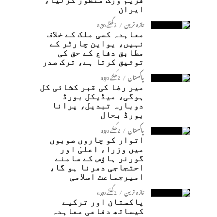
فریم ورک منظور کرلیا،
ایران
تازہ ترین
2 گھنٹے ago
معاہدہ کسی ملک کے خلاف
نہیں، یواین چارٹر کے
مطابق دفاع کے حق کی
توثیق کرتا ہے، ترک صدر
پاکستان
2 گھنٹے ago
میر رضا کی قبر کشائی کل
ہوگی، میڈیکل بورڈ
دوبارہ تبدیل، پرانا
بورڈ بحال
پاکستان
2 گھنٹے ago
اتوار کو چاروں صوبوں
میں وزراء اعلیٰ اور
گورنر ہاؤس کے سامنے
احتجاجی دھرنا ہو گا،
امیرجماعت اسلامی
تازہ ترین
2 گھنٹے ago
پاکستان اور ترکیے
کیساتھ دفاعی معاہدہ