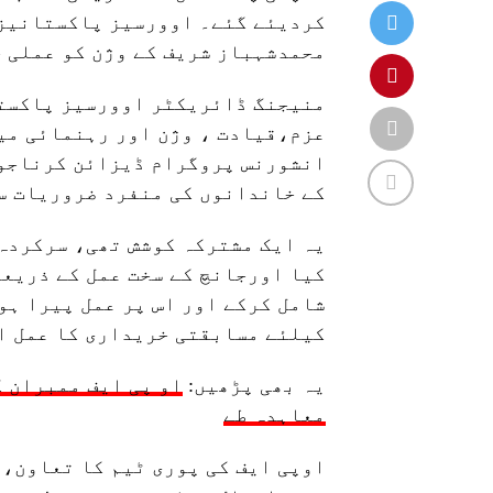
کردیئے گئے۔ اوورسیز پاکستانیز 
محمدشہباز شریف کے وژن کو عملی 
منیجنگ ڈائریکٹر اوورسیز پاکستا
عزم،قیادت ، وژن اور رہنمائی میں
انشورنس پروگرام ڈیزائن کرناجو 
کے خاندانوں کی منفرد ضروریات س
یہ ایک مشترکہ کوشش تھی، سرکردہ 
کیا اورجانچ کے سخت عمل کے ذریعے
شامل کرکے اور اس پر عمل پیرا ہ
کیلئے مسابقتی خریداری کا عمل ا
یہ بھی پڑھیں:
او پی ایف ممبران 
معاہدہ طے
اوپی ایف کی پوری ٹیم کا تعاون، 