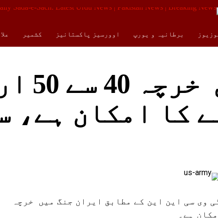
وزیوز
برطانیہ و یورپ
اوورسیز پاکستانیز
کشمیر
علا
کالمز
ENGLISH
ایران جنگ میں خرچہ 
 کا امکان ہے، س
ی وی سی این این کے مطابق ایران جنگ میں خرچہ