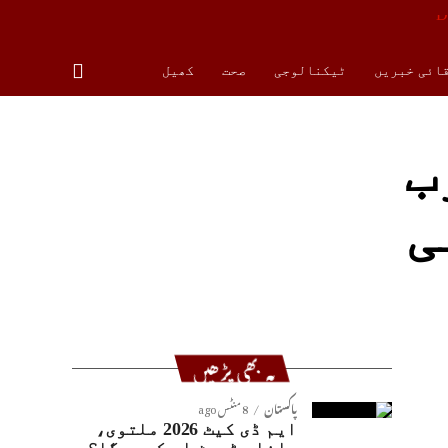
قائی خبریں
ٹیکنالوجی
صحت
کھیل
40 سے 50 ارب
ی
یہ بھی پڑھیں
پاکستان
8 منٹس ago
ایم ڈی کیٹ 2026 ملتوی،