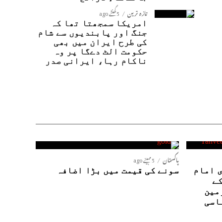
تازہ ترین
5 گھنٹے ago
امریکا سمجھتا تھا کہ
جنگ اور پابندیوں سے شام
کی طرح ایران میں بھی
حکومت الٹ دےگا پر وہ
ناکام رہا، ایرانی صدر
پاکستان
5 مہینے ago
 امام
سونے کی قیمت میں بڑا اضافہ
کے
مین
اسی