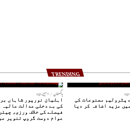
TRENDING
پاکستان
7 مہینے ago
 پٹرولیم مصنوعات کی
اہلیان نورپور شاہاں بری
یں مزید اضافہ کر دیا
کی بے دخلی عدالت عالیہ 
فیصلے کی خلاف ورزی، چیئر
عوام دوست گروپ تنویر عب