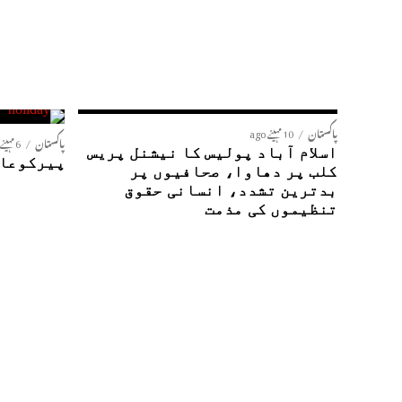
پاکستان
10 مہینے ago
پاکستان
6 مہینے ago
اسلام آباد پولیس کا نیشنل پریس
پیرکوعام
کلب پر دھاوا، صحافیوں پر
بدترین تشدد، انسانی حقوق
تنظیموں کی مذمت