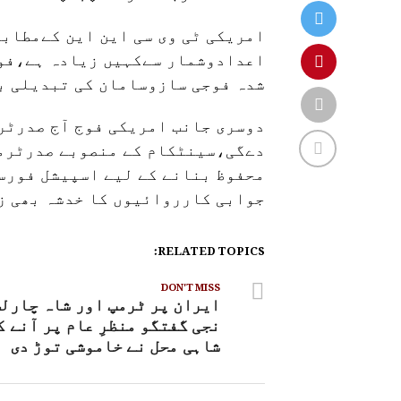
امریکی ٹی وی سی این این کےمطابق
اعدادوشمار سےکہیں زیادہ ہے،فوج
شدہ فوجی سازوسامان کی تبدیلی ب
دوسری جانب امریکی فوج آج صدرٹرم
دےگی،سینٹکام کے منصوبے صدرٹرمپ
محفوظ بنانے کے لیے اسپیشل فورس
جوابی کارروائیوں کا خدشہ بھی ز
RELATED TOPICS:
DON'T MISS
ایران پر ٹرمپ اور شاہ چارلس
نجی گفتگو منظرِ عام پر آنے ک
شاہی محل نے خاموشی توڑ دی