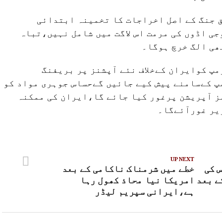
 جنگ کے اصل اخراجات کا تخمینہ ابتدائی
ی اڈوں کی مرمت اس لاگت میں شامل نہیں،تباہ
ھی الگ خرچ ہوگا۔
پ کوایران کےخلاف نئے آپشنز پر بریفنگ
 کےسامنے پیش کیے جائیں گےحساس جوہری مواد کو
ز آپریشن پرغور کیا جائے گا،ایران کی ممکنہ
یر غورآئےگا۔
UP NEXT
 کی
خطے میں شرمناک ناکامی کے بعد
ے بعد
امریکا نیا محاذ کھول رہا
ہے،ایرانی سپریم لیڈر