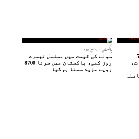
پاکستان
5 مہینے ago
نٹیلی جنس ایجنسیوں کے5
سونے کی قیمت میں مسلسل تیسرے
ت،
روز کمی، پاکستان میں سونا 8700
روپے مزید سستا ہوگیا
املہ