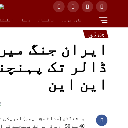
تازہ ترین
پاکستان
دنیا
ایکسکل
تازہ ترین
ڈالر تک پہنچنے
این این
واشنگٹن (صداۓ سچ نیوز) امریکی ٹ
40 سے 50 ارب ڈالر تک پہنچنے کا امکان ہے۔