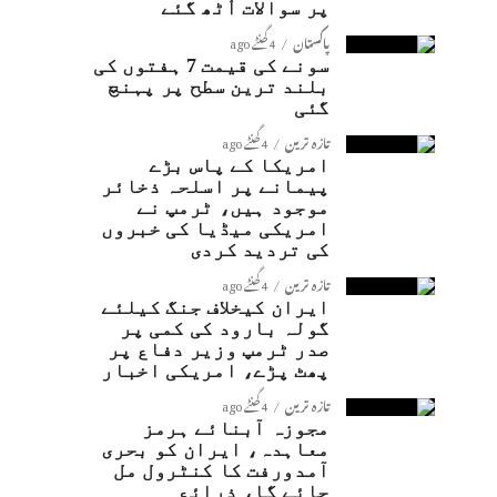
پر سوالات اُٹھ گئے
پاکستان
4 گھنٹے ago
سونے کی قیمت 7 ہفتوں کی
بلند ترین سطح پر پہنچ
گئی
تازہ ترین
4 گھنٹے ago
امریکا کے پاس بڑے
پیمانے پر اسلحہ ذخائر
موجود ہیں، ٹرمپ نے
امریکی میڈیا کی خبروں
کی تردید کردی
تازہ ترین
4 گھنٹے ago
ایران کیخلاف جنگ کیلئے
گولہ بارود کی کمی پر
صدر ٹرمپ وزیر دفاع پر
پھٹ پڑے، امریکی اخبار
تازہ ترین
4 گھنٹے ago
مجوزہ آبنائے ہرمز
معاہدہ، ایران کو بحری
آمدورفت کا کنٹرول مل
جائے گا، ذرائع