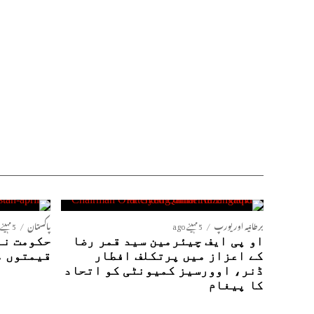
برطانیہ اور یورپ
5 مہینے ago
پاکستان
5 مہینے ago
او پی ایف چیئرمین سید قمر رضا
حکومت نے
کے اعزاز میں پرتکلف افطار
قیمتوں م
ڈنر، اوورسیز کمیونٹی کو اتحاد
کا پیغام