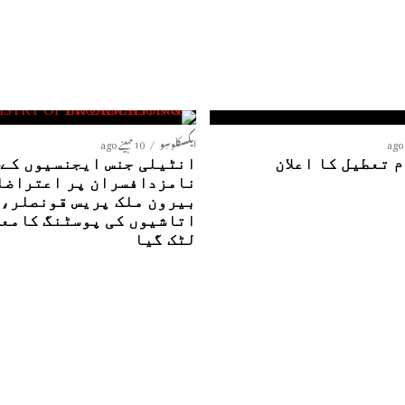
ایکسکلوسِو
10 مہینے ago
 تعطیل کا اعلان
ا
نامزدافسران پر اعتراضا
بیرون ملک پریس قونصلر،
اتاشیوں کی پوسٹنگ کامع
لٹک گیا