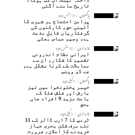
داخلہ ٹیسٹ اب کب ہوگا؟
تاریخ سامنے آگئی
پاکستان
14 منٹس ago
پرامن احتجاج ہر شہری کا
آئینی حق، کارکنوں کی
گرفتاریاں قابلِ مذمت
ہے، وسیم عباس بھٹی
تازہ ترین
32 منٹس ago
ایرانی نظام اندرونی
تقسیم کا شکار، ان سے
معاملات طے کرنا مشکل ہے،
جے ڈی وینس
پاکستان
3 گھنٹے ago
خیبر پختونخوا میں تیز
بارش اور فلش فلڈ کے
باعث مزید 9 افراد جاں
بحق
تازہ ترین
3 گھنٹے ago
ٹرمپ کا 7 ارب ڈالر کے 11
نئے برف شکن بحری جہاز
خریدنے کا اعلان، ضرورت