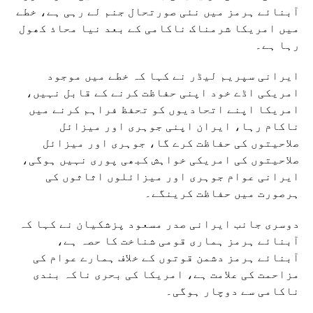
آبنائے ہرمز میں نئی صورتحال جنم لے رہی ہے، خطے
میں امریکا شرمناک ناکامی کے بعد نیا محاذ کھول
رہا ہے۔
ایرانی سپریم لیڈر نے کہا کہ خطے میں موجود
امریکی اڈے خود اپنی حفاظت کرنے کے قابل نہیں،
امریکا اپنے اتحادیوں کو تحفظ فراہم کرنے میں
ناکام رہا، ایران اپنی جوہری اور میزائل
صلاحیتوں کی حفاظت کرے گا، جوہری اور میزائل
صلاحیتوں کی امریکی خواہش کبھی پوری نہیں ہوگی،
ایرانی عوام جوہری اور میزائلوں اثاثوں کی
ہرصورت میں حفاظت کرینگے۔
دوسری جانب ایرانی صدر مسعود پزشکیان نے کہا کہ
آبنائے ہرمز ہماری قومی شناخت کا حصہ ہے،
آبنائے ہرمز دشمن قوتوں کے خلاف ہمارے عوام کی
مزاحمت کی علامت ہے، امریکا کی بحری ناکہ بندی
ناکامی سے دوچار ہوگی۔