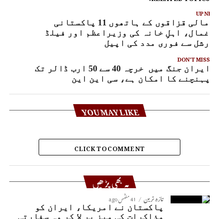
UP NEX
صومالی قزاقوں کے ہاتھوں 11 پاکستانی
رغمال، اہلِ خانہ کی وزیراعظم اور فیلڈ
ارشل سے فوری مدد کی اپیل
DON'T MISS
ایران جنگ میں خرچہ 40 سے 50 ارب ڈالر تک
پہنچنے کا امکان ہے، سی این این
YOU MAY LIKE
CLICK TO COMMENT
یہ بھی پڑھیں
تازہ ترین
41 منٹس ago
پاکستان نے امریکا، ایران کو
مذاکرات کی میز پر لا کر وہ سفارتی