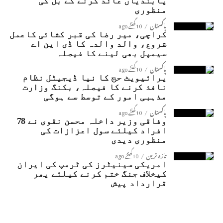
پابندیاں عائد کرنے کے بل کی
منظوری
پاکستان
10 گھنٹے ago
کراچی، میر رضا کی قبر کشائی کاعمل
شروع، والد والدہ کا ڈی این اے
سیمپل بھی لینے کا فیصلہ
پاکستان
10 گھنٹے ago
پرائیویٹ حج کا نیا ڈیجیٹل نظام
نافذ کرنے کا فیصلہ، بکنگ وزارت
مذہبی امور کے توسط سے ہوگی
پاکستان
10 گھنٹے ago
وفاقی وزیر داخلہ محسن نقوی نے 78
افراد کیلئے سول اعزازات کی
منظوری دیدی
تازہ ترین
10 گھنٹے ago
امریکی سینیٹرز کی ٹرمپ کی ایران
کیخلاف جنگ ختم کرنے کیلئے پھر
قرارداد پیش