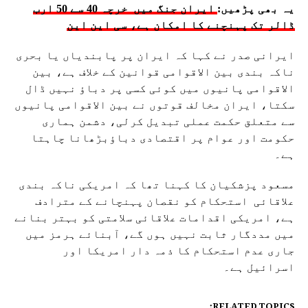
یہ بھی پڑھیں:
ایران جنگ میں خرچہ 40 سے 50 ارب
ڈالر تک پہنچنے کا امکان ہے، سی این این
ایرانی صدر نے کہا کہ ایران پر پابندیاں یا بحری
ناکہ بندی بین الاقوامی قوانین کے خلاف ہے، بین
الاقوامی پانیوں میں کوئی کسی پر دباؤ نہیں ڈال
سکتا، ایران مخالف قوتوں نے بین الاقوامی پانیوں
سے متعلق حکمت عملی تبدیل کرلی، دشمن ہماری
حکومت اور عوام پر اقتصادی دباؤبڑھانا چاہتا
ہے۔
مسعود پزشکیان کا کہنا تھا کہ امریکی ناکہ بندی
علاقائی استحکام کو نقصان پہنچانے کے مترادف
ہے، امریکی اقدامات علاقائی سلامتی کو بہتر بنانے
میں مددگار ثابت نہیں ہوں گے، آبنائے ہرمز میں
جاری عدم استحکام کا ذمہ دار امریکا اور
اسرائیل ہے۔
RELATED TOPICS: