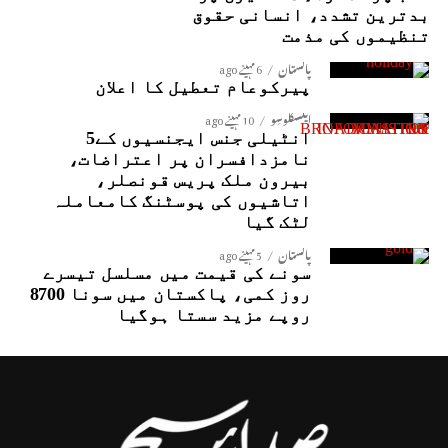
بدترین تشدد، انسانی حقوق
تنظیموں کی مذمت
پاکستان
6 مہینے ago
پیرکوعام تعطیل کا اعلان
ایکسکلوسِو
10 مہینے ago
انٹیلی جنس ایجنسیوں کے5
نامزدافسران پر اعتراضات،
بیرون ملک پریس قونصلر،
اتاشیوں کی پوسٹنگ کامعاملہ
لٹک گیا
پاکستان
5 مہینے ago
سونے کی قیمت میں مسلسل تیسرے
روز کمی، پاکستان میں سونا 8700
روپے مزید سستا ہوگیا