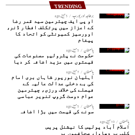
TRENDING
برطانیہ اور یورپ
5 مہینے ago
او پی ایف چیئرمین سید قمر رضا
کے اعزاز میں پرتکلف افطار ڈنر،
اوورسیز کمیونٹی کو اتحاد کا
پیغام
پاکستان
5 مہینے ago
حکومت نے پٹرولیم مصنوعات کی
قیمتوں میں مزید اضافہ کر دیا
پاکستان
7 مہینے ago
اہلیان نورپور شاہاں بری امام
کی بے دخلی عدالت عالیہ کے
فیصلے کی خلاف ورزی، چیئرمین
عوام دوست گروپ تنویر عباسی
پاکستان
5 مہینے ago
سونے کی قیمت میں بڑا اضافہ
پاکستان
10 مہینے ago
اسلام آباد پولیس کا نیشنل پریس
کلب پر دھاوا، صحافیوں پر