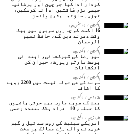
کردار اداکیا جو چین اور برطانیہ
جیسی بڑی طاقتیں ادا نہ کرسکیں،
تجزیہ ساؤتھ ایشین وائسز
پاکستان
46 منٹس ago
16 اگست کو چاروں صوبوں میں بیک
وقت دھرنے دیں گے، حافظ نعیم
الرحمان
پاکستان
1 گھنٹہ ago
میر رضا کی قبرکشائی، ابتدائی
پوسٹ مارٹم رپورٹ، حیران کن
انکشافات
پاکستان
1 گھنٹہ ago
سونے کی فی تولہ قیمت میں 2200 روپے
کا اضافہ
تازہ ترین
9 گھنٹے ago
یمن کے صوبے مارب میں حوثی باغیوں
کا حملہ، 10 افراد ہلاک متعدد زخمی
تازہ ترین
9 گھنٹے ago
امریکی سینیٹ کی روس سے تیل و گیس
خریدنے والے بڑے ممالک پر سخت