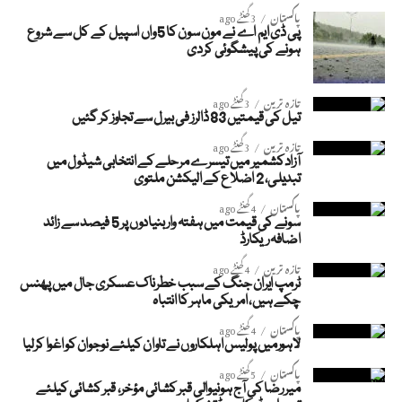
پاکستان
3 گھنٹے ago
پی ڈی ایم اے نے مون سون کا 5 واں اسپیل کے کل سے شروع
ہونے کی پیشگوئی کردی
تازہ ترین
3 گھنٹے ago
تیل کی قیمتیں 83 ڈالرز فی بیرل سے تجاوز کر گئیں
تازہ ترین
3 گھنٹے ago
آزادکشمیر میں تیسرے مرحلے کے انتخابی شیڈول میں
تبدیلی، 2 اضلاع کے الیکشن ملتوی
پاکستان
4 گھنٹے ago
سونے کی قیمت میں ہفتہ وار بنیادوں پر 5 فیصد سے زائد
اضافہ ریکارڈ
تازہ ترین
4 گھنٹے ago
ٹرمپ ایران جنگ کے سبب خطرناک عسکری جال میں پھنس
چکے ہیں، امریکی ماہر کا انتباہ
پاکستان
4 گھنٹے ago
لاہورمیں پولیس اہلکاروں نے تاوان کیلئے نوجوان کو اغوا کرلیا
پاکستان
5 گھنٹے ago
میر رضا کی آج ہونیوالی قبر کشائی مؤخر، قبر کشائی کیلئے