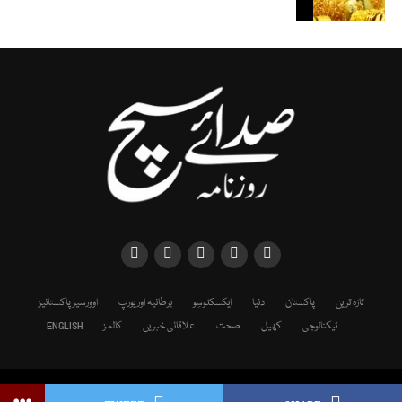
تازہ ترین
پاکستان
دنیا
ایکسکلوسِو
برطانیہ اور یورپ
اوورسیز پاکستانیز
ٹیکنالوجی
کھیل
صحت
علاقائی خبریں
کالمز
ENGLISH
Copyright © 2025 SADAESACH NEWS