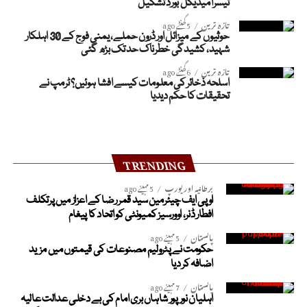
تیسرا میڈیکل بورڈ تشکیل
تازہ ترین
5 گھنٹے ago
حوثیوں کے میزائل اور ڈرون حملے، یمنی فوج کے 30 اہلکار
شہید، کشیدگی خطرناک حد تک بڑھ گئی
تازہ ترین
6 گھنٹے ago
اسلحہ ذخائر کی معلومات کیسے افشا ہوئیں؟ ٹرمپ نے
تحقیقات کا حکم دیدیا
TRENDING
برطانیہ اور یورپ
5 مہینے ago
او پی ایف چیئرمین سید قمر رضا کے اعزاز میں پرتکلف
افطار ڈنر، اوورسیز کمیونٹی کو اتحاد کا پیغام
پاکستان
5 مہینے ago
حکومت نے پٹرولیم مصنوعات کی قیمتوں میں مزید
اضافہ کر دیا
پاکستان
7 مہینے ago
اہلیان نورپور شاہاں بری امام کی بے دخلی عدالت عالیہ