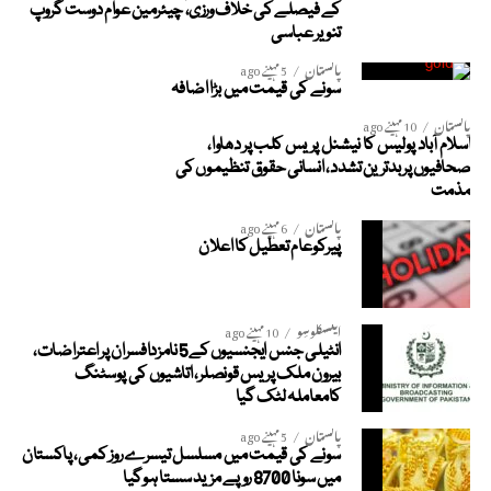
کے فیصلے کی خلاف ورزی، چیئرمین عوام دوست گروپ
تنویر عباسی
پاکستان
5 مہینے ago
سونے کی قیمت میں بڑا اضافہ
پاکستان
10 مہینے ago
اسلام آباد پولیس کا نیشنل پریس کلب پر دھاوا،
صحافیوں پر بدترین تشدد، انسانی حقوق تنظیموں کی
مذمت
پاکستان
6 مہینے ago
پیرکوعام تعطیل کا اعلان
ایکسکلوسِو
10 مہینے ago
انٹیلی جنس ایجنسیوں کے5 نامزدافسران پر اعتراضات،
بیرون ملک پریس قونصلر، اتاشیوں کی پوسٹنگ
کامعاملہ لٹک گیا
پاکستان
5 مہینے ago
سونے کی قیمت میں مسلسل تیسرے روز کمی، پاکستان
میں سونا 8700 روپے مزید سستا ہوگیا