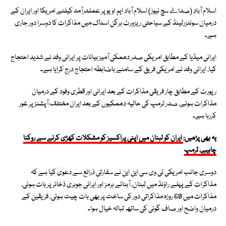
اسلام آباد (صداۓ سچ نیوز) اسلام آباد ایم او یو پر عملدرآمد کیلئے امریکا اور ایران کے
درمیان سوئٹزرلینڈ کے سیاحتی ریزورٹ برگن اسٹاک میں مذاکرات کا دوسرا دور جاری
ہے۔
ایرانی میڈیا کے مطابق امریکی صدر دھمکی آمیز بیانات پر ایرانی وفد نے شدید احتجاج
کیا، ایرانی وفد نے امریکی فریق کے سامنے باضابطہ احتجاج درج کرایا ہے۔
رپورٹ کے مطابق چار فریقی مذاکرات کے بعد ایرانی اور قطری وفود کے درمیان
مذاکرات ہوئے، صدر ٹرمپ کی حالیہ دھمکیوں کے بعد ایران مختلف آپشنز پر غور
کررہا ہے۔
یہ بھی پڑھیں:
ایران کو لبنان میں اپنی پراکسیز کو مشکلات کھڑی کرنے سے روکنا
چاہیے، ٹرمپ
دوسری جانب امریکی ٹی وی سی این این نے سفارتی ذرائع سے دعویٰ کیا ہے کہ
مذاکرات کے پہلے راؤنڈ میں لبنان، آبنائے ہرمز اور ایرانی جوہری ذخائر پر بات ہوئی،
مذاکرات میں 60 روزہ مذاکراتی دور کی ساخت پر بھی بات چیت ہوئی، فریقین کے
درمیان واضح اور صاف گوئی کی ساتھ تبالہ خیال ہوا۔