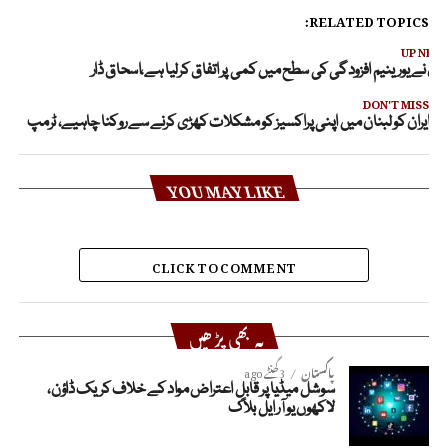
RELATED TOPICS:
UP NEX
یران نے یورینیم افزودگی کی سطح میں کمی پر اتفاق کرلیا ہے،اسحاق ڈار
DON'T MISS
ایران کو لبنان میں اپنی پراکسیز کو مشکلات کھڑی کرنے سے روکنا چاہیے، ٹرمپ
YOU MAY LIKE
CLICK TO COMMENT
یہ بھی پڑھیں
پاکستان
3 گھنٹے ago
سوشل میڈیا پر قابلِ اعتراض مواد کے خلاف کریک ڈاؤن،
لاکھوں یو آر ایل بلاک