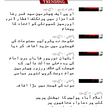
TRENDING
برطانیہ اور یورپ
5 مہینے ago
او پی ایف چیئرمین سید قمر رضا
کے اعزاز میں پرتکلف افطار ڈنر،
اوورسیز کمیونٹی کو اتحاد کا
پیغام
پاکستان
5 مہینے ago
حکومت نے پٹرولیم مصنوعات کی
قیمتوں میں مزید اضافہ کر دیا
پاکستان
7 مہینے ago
اہلیان نورپور شاہاں بری امام
کی بے دخلی عدالت عالیہ کے
فیصلے کی خلاف ورزی، چیئرمین
عوام دوست گروپ تنویر عباسی
پاکستان
5 مہینے ago
سونے کی قیمت میں بڑا اضافہ
پاکستان
10 مہینے ago
اسلام آباد پولیس کا نیشنل پریس
کلب پر دھاوا، صحافیوں پر