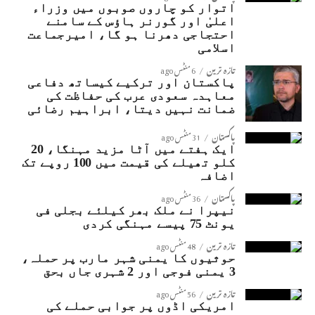
اتوار کو چاروں صوبوں میں وزراء
اعلیٰ اور گورنر ہاؤس کے سامنے
احتجاجی دھرنا ہو گا، امیرجماعت
اسلامی
تازہ ترین
6 منٹس ago
پاکستان اور ترکیے کیساتھ دفاعی
معاہدہ سعودی عرب کی حفاظت کی
ضمانت نہیں دیتا، ابراہیم رضائی
پاکستان
31 منٹس ago
ایک ہفتے میں آٹا مزید مہنگا، 20
کلو تھیلے کی قیمت میں 100 روپے تک
اضافہ
پاکستان
36 منٹس ago
نیپرا نے ملک بھر کیلئے بجلی فی
یونٹ 75 پیسے مہنگی کردی
تازہ ترین
48 منٹس ago
حوثیوں کا یمنی شہر مارب پر حملہ،
3 یمنی فوجی اور 2 شہری جاں بحق
تازہ ترین
56 منٹس ago
امریکی اڈوں پر جوابی حملے کی