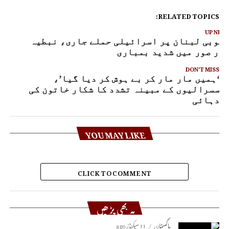
RELATED TOPICS:
UP NEX
نوبی لبنان پر اسرائیلی حملے جاری، نبطیہ
ور صور میں شدید بمباری
DON'T MISS
‘ہمیں مار مار کر بے ہوش کر دیا گیا’،
سسرالیوں کے مبینہ تشدد کا شکار خاتون کی
دہائی
YOU MAY LIKE
CLICK TO COMMENT
یہ بھی پڑھیں
پاکستان
11 سیکنڈز ago