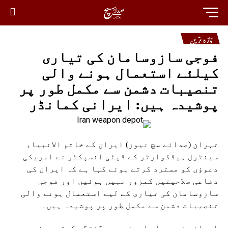
تازہ ترین
فوجی سازوسامان کی تیاری
کیلئے استعمال ہونے والی
تنصیبات دشمن سے مکمل طور پر
پوشیدہ ہیں: ایرانی کمانڈر
تہران (صدائے سچ نیوز) ایران کے خاتم الانبیاء
سینٹرل ہیڈکوارٹر کے ڈپٹی انسپکٹر نے امریکی
دعوؤں کو مسترد کرتے ہوئے کہا ہے کہ ایران کی
دفاعی صلاحیتیں کمزور نہیں ہوئیں اور فوجی
سازوسامان کی تیاری کے لیے استعمال ہونے والی
تنصیبات دشمن سے مکمل طور پر پوشیدہ ہیں۔
ایرانی خبررساں ایجنسی سے گفتگو کرتے ہوئے