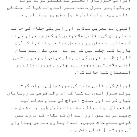
بریگیڈیئر جنرل محمد جعفر اسدی نے کہا کہ ملک کی
دفاعی پیداوار قابل قبول سطح پر برقرار ہے۔
انہوں نے مغربی میڈیا اور امریکی حکام کی جانب
سے ایران کی دفاعی صلاحیتوں کو کمزور قرار دینے
کے حالیہ دعوؤں پر ردعمل دیتے ہوئے کہا کہ ’ہم
بارہا کہہ چکے ہیں کہ ہم نے ابھی تک اپنے تمام
کارڈز ظاہر نہیں کیے، ہمارے پاس اب بھی بہت سی
ایسی صلاحیتیں موجود ہیں جنہیں ضرورت پڑنے پر
استعمال کیا جائے گا‘۔
ایران کی دفاعی صنعت کی صورتحال پر بات کرتے
ہوئے جنرل اسدی نے کہا کہ اس وقت فوجی سازوسامان
تیار کرنے اور مسلح افواج کی معاونت کے لیے
استعمال ہونے والے مقامات مکمل طور پر دشمن سے
چھپے ہوئے ہیں اور اسے ان کے مقام کے بارے میں
کوئی معلومات نہیں، لہٰذا ہماری دفاعی پیداوار
کی صورتحال تسلی بخش ہے۔