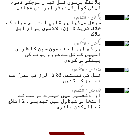
پلاننگ برسوں قبل تیار ہوچکی تھی،
ڈپٹی کوآرڈینیٹر ایرانی فضائیہ
پاکستان
8 گھنٹے ago
سوشل میڈیا پر قابلِ اعتراض مواد کے
خلاف کریک ڈاؤن، لاکھوں یو آر ایل
بلاک
پاکستان
8 گھنٹے ago
پی ڈی ایم اے نے مون سون کا 5 واں
اسپیل کے کل سے شروع ہونے کی
پیشگوئی کردی
تازہ ترین
8 گھنٹے ago
تیل کی قیمتیں 83 ڈالرز فی بیرل سے
تجاوز کر گئیں
تازہ ترین
8 گھنٹے ago
آزادکشمیر میں تیسرے مرحلے کے
انتخابی شیڈول میں تبدیلی، 2 اضلاع
کے الیکشن ملتوی