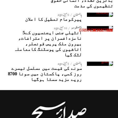
بدترین تشدد، انسانی حقوق
تنظیموں کی مذمت
پاکستان
6 مہینے ago
پیرکوعام تعطیل کا اعلان
ایکسکلوسِو
10 مہینے ago
انٹیلی جنس ایجنسیوں کے5
نامزدافسران پر اعتراضات،
بیرون ملک پریس قونصلر،
اتاشیوں کی پوسٹنگ کامعاملہ
لٹک گیا
پاکستان
5 مہینے ago
سونے کی قیمت میں مسلسل تیسرے
روز کمی، پاکستان میں سونا 8700
روپے مزید سستا ہوگیا