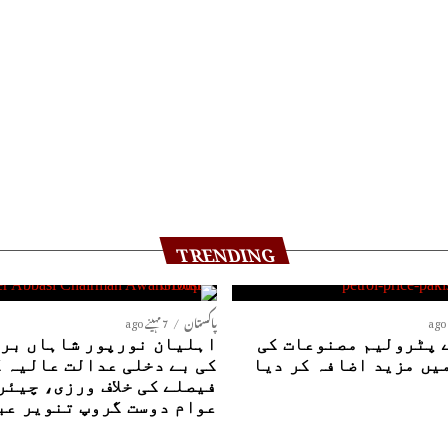
TRENDING
پاکستان
7 مہینے ago
 پٹرولیم مصنوعات کی
اہلیان نورپور شاہاں بری
یں مزید اضافہ کر دیا
کی بے دخلی عدالت عالیہ 
فیصلے کی خلاف ورزی، چیئر
عوام دوست گروپ تنویر عب