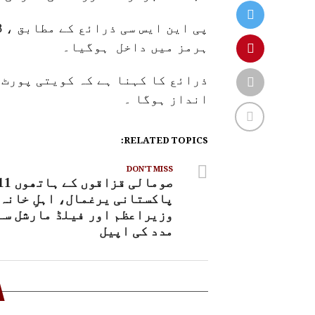
ہرمز میں داخل ہوگیا۔
ذرائع کا کہنا ہے کہ کویتی پورٹ 
انداز ہوگا ۔
RELATED TOPICS:
DON'T MISS
صومالی قزاقوں کے ہاتھ
پاکستانی یرغمال، اہلِ خانہ 
وزیراعظم اور فیلڈ مارشل سے
مدد کی اپیل