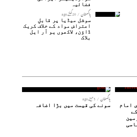
فضائیہ
پاکستان
20 گھنٹے ago
سوشل میڈیا پر قابلِ
اعتراض مواد کے خلاف کریک
ڈاؤن، لاکھوں یو آر ایل
بلاک
پاکستان
5 مہینے ago
 امام
سونے کی قیمت میں بڑا اضافہ
کے
مین
اسی