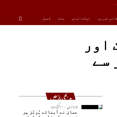
قائی خبریں
ٹیکنالوجی
صحت
کھیل
 اور
 سے
یہ بھی پڑھیں
تازہ ترین
11 گھنٹے ago
عمان نے آبنائے ہُرمُز پر