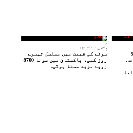
پاکستان
5 مہینے ago
نٹیلی جنس ایجنسیوں کے5
سونے کی قیمت میں مسلسل تیسرے
ت،
روز کمی، پاکستان میں سونا 8700
روپے مزید سستا ہوگیا
املہ