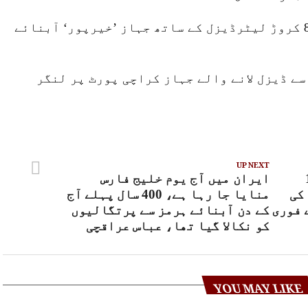
پی این ایس سی ذرائع کے مطابق ، 8 کروڑ لیٹرڈیزل کے ساتھ جہاز ’خیرپور‘ آبنائے
سے ڈیزل لانے والے جہاز کراچی پورٹ پر لنگر
UP NEXT
وں 11
ایران میں آج یوم خلیج فارس
کی
منایا جا رہا ہے، 400 سال پہلے آج
 فوری
کے دن آبنائے ہرمز سے پرتگالیوں
کو نکالا گیا تھا، عباس عراقچی
YOU MAY LIKE