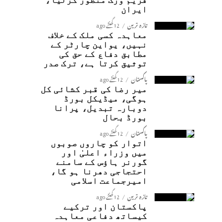
فریم ورک منظور کرلیا،
ایران
تازہ ترین
12 گھنٹے ago
معاہدہ کسی ملک کے خلاف
نہیں، یواین چارٹر کے
مطابق دفاع کے حق کی
توثیق کرتا ہے، ترک صدر
پاکستان
12 گھنٹے ago
میر رضا کی قبر کشائی کل
ہوگی، میڈیکل بورڈ
دوبارہ تبدیل، پرانا
بورڈ بحال
پاکستان
12 گھنٹے ago
اتوار کو چاروں صوبوں
میں وزراء اعلیٰ اور
گورنر ہاؤس کے سامنے
احتجاجی دھرنا ہو گا،
امیرجماعت اسلامی
تازہ ترین
12 گھنٹے ago
پاکستان اور ترکیے
کیساتھ دفاعی معاہدہ