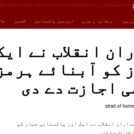
وزیوز
برطانیہ و یورپ
اوورسیز پاکستانیز
کشمیر
علا
کالمز
ENGLISH
ن انقلاب نے ایک
 کو آبنائے ہرمز
ی اجازت دے دی
داران انقلاب نے ایک اور پاکستانی جہاز کو
جازت دے دی۔