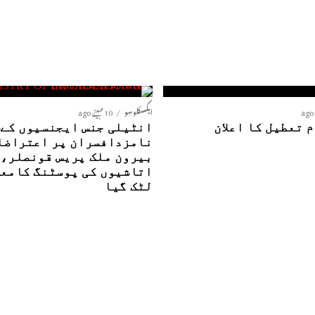
ایکسکلوسِو
10 مہینے ago
 تعطیل کا اعلان
ا
نامزدافسران پر اعتراضا
بیرون ملک پریس قونصلر،
اتاشیوں کی پوسٹنگ کامع
لٹک گیا