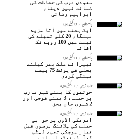
سعودی عرب کی حفاظت کی
ضمانت نہیں دیتا،
ابراہیم رضائی
پاکستان
13 گھنٹے ago
ایک ہفتے میں آٹا مزید
مہنگا، 20 کلو تھیلے کی
قیمت میں 100 روپے تک
اضافہ
پاکستان
13 گھنٹے ago
نیپرا نے ملک بھر کیلئے
بجلی فی یونٹ 75 پیسے
مہنگی کردی
تازہ ترین
13 گھنٹے ago
حوثیوں کا یمنی شہر مارب
پر حملہ، 3 یمنی فوجی اور
2 شہری جاں بحق
تازہ ترین
13 گھنٹے ago
امریکی اڈوں پر جوابی
حملے کی پلاننگ برسوں قبل
تیار ہوچکی تھی، ڈپٹی
کوآرڈینیٹر ایرانی