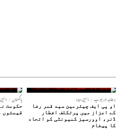
برطانیہ اور یورپ
5 مہینے ago
پاکستان
5 مہینے ago
او پی ایف چیئرمین سید قمر رضا
حکومت نے
کے اعزاز میں پرتکلف افطار
قیمتوں م
ڈنر، اوورسیز کمیونٹی کو اتحاد
کا پیغام