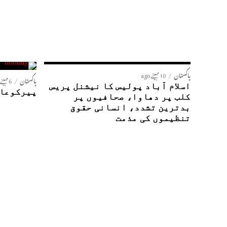
پاکستان
10 مہینے ago
پاکستان
6 مہینے ago
اسلام آباد پولیس کا نیشنل پریس
پیرکوعام
کلب پر دھاوا، صحافیوں پر
بدترین تشدد، انسانی حقوق
تنظیموں کی مذمت