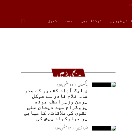
قائی خبریں
ٹیکنالوجی
صحت
کھیل
یہ بھی پڑھیں
پاکستان
14 منٹس ago
ن لیگ آزاد کشمیر کے صدر
شاہ غلام قادر سے فوکل
پرسن وزیراعظم یوتھ
پروگرام سید ذیشان علی
نقوی کی ملاقات، کامیابی
پر مبارکباد پیش کی
تازہ ترین
32 منٹس ago