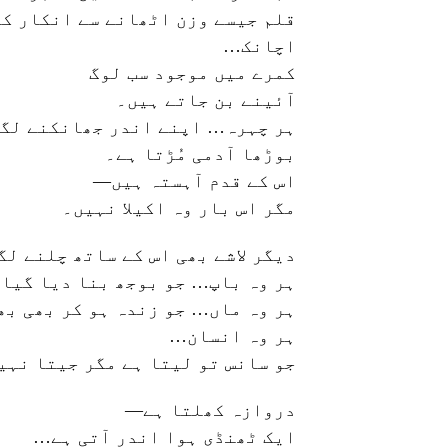
قلم جیسے وزن اٹھانے سے انکار کر
اچانک…
کمرے میں موجود سب لوگ
آئینے بن جاتے ہیں۔
ہر چہرہ… اپنے اندر جھانکنے لگت
بوڑھا آدمی مُڑتا ہے۔
اس کے قدم آہستہ ہیں—
مگر اس بار وہ اکیلا نہیں۔
دیگر لاشے بھی اس کے ساتھ چلنے ل
ہر وہ باپ… جو بوجھ بنا دیا گیا
ہر وہ ماں… جو زندہ ہو کر بھی بھل
ہر وہ انسان…
جو سانس تو لیتا ہے مگر جیتا نہی
دروازہ کھلتا ہے—
ایک ٹھنڈی ہوا اندر آتی ہے…