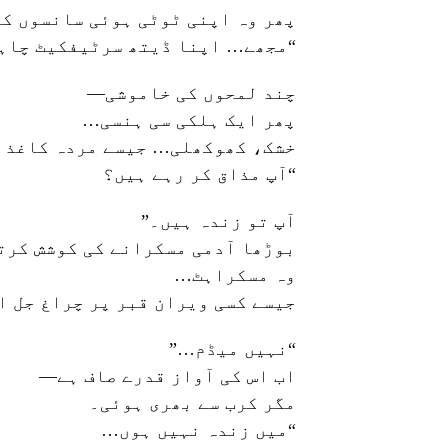
پھر وہ اپنی ٹوٹی ہوئی سانسوں کو
“مجھے… اپنا ڈیتھ سرٹیفکیٹ چاہ
چند لمحوں کی خاموشی—
پھر ایک ہلکی سی ہنسی…
خشک، کھوکھلی… جیسے مردہ کاغذ 
“آپ مذاق کر رہے ہیں؟
آپ تو زندہ ہیں۔”
بوڑھا آدمی مسکرانے کی کوشش کرت
وہ مسکراہٹ…
جیسے کسی ویران قبر پر چراغ جل ا
“نہیں میڈم…”
اب اس کی آواز قدرے صاف ہے—
مگر کرب سے بھری ہوئی۔
“میں زندہ نہیں ہوں…