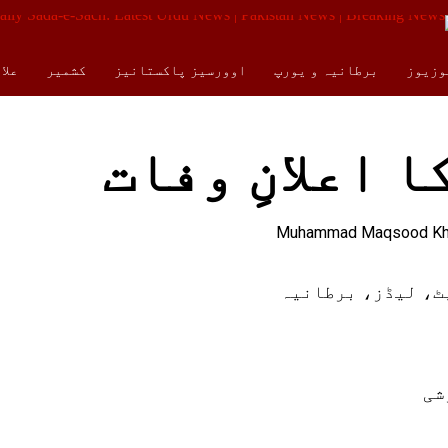
وزیوز
برطانیہ و یورپ
اوورسیز پاکستانیز
کشمیر
علا
کالمز
ENGLISH
 اعلانِ وفات
ٹ، لیڈز، برطانیہ
شی