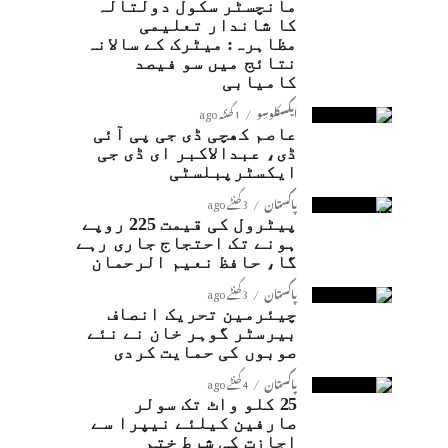
مانچسٹر سکول دولتالہ
کا شاندار تعلیمی
مظاہرہ: میٹرک کے سالانہ
نتائج میں سو فیصد
کامیابی
ایکسکلوسِو
1 گھنٹہ ago
عاصم کھچی ڈی جی پی آئی
ڈی، عبدالاکبر ای ڈی جی
ایکسٹرپبلسٹی
پاکستان
3 گھنٹے ago
پیٹرول کی قیمت 225 روپے
ہونے تک احتجاج جاری رہے
گا، حافظ نعیم الرحمان
پاکستان
3 گھنٹے ago
چیئرمین تحریک انصاف
بیرسٹر گوہر خان نے نئے
صوبوں کی حمایت کردی
پاکستان
4 گھنٹے ago
25 کلو واٹ تک سولر
صارفین کیلئے نیپرا سے
اجازت کی شرط ختم