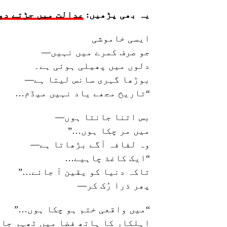
یہ بھی پڑھیں:
عدالت میں جڑتے دو
ایسی خاموشی
جو صرف کمرے میں نہیں—
دلوں میں پھیلی ہوئی ہے۔
بوڑھا گہری سانس لیتا ہے—
“تاریخ مجھے یاد نہیں میڈم…
بس اتنا جانتا ہوں—
میں مر چکا ہوں…”
وہ لفافہ آگے بڑھاتا ہے—
“ایک کاغذ چاہیے…
تاکہ دنیا کو یقین آ جائے…”
پھر ذرا رُک کر—
“میں واقعی ختم ہو چکا ہوں…”
اہلکار کا ہاتھ فضا میں ٹھہر جا