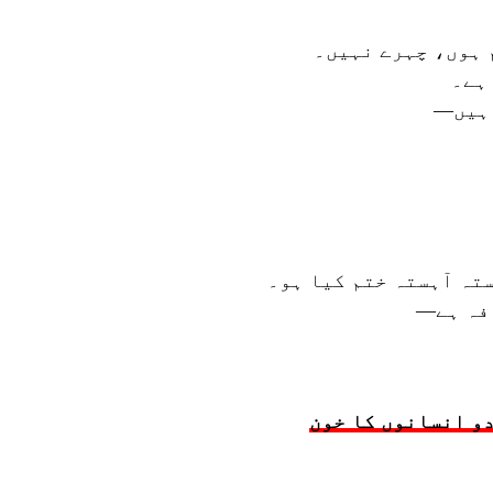
 ہوں، چہرے نہیں۔
ہے۔
 ہیں—
تہ آہستہ ختم کیا ہو۔
افہ ہے—
دو انسانوں کا خون