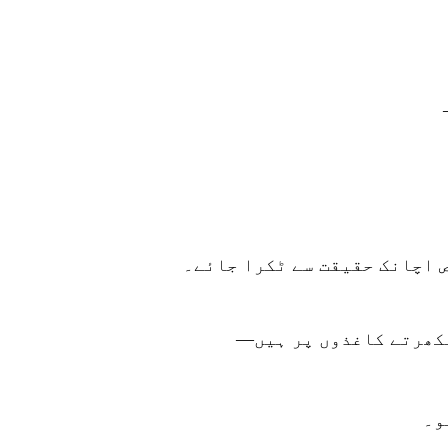
 اچانک حقیقت سے ٹکرا جائے۔
بکھرتے کاغذوں پر ہیں—
و۔