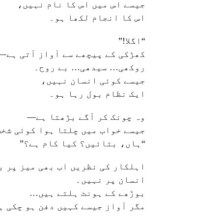
جیسے اس میں اس کا نام نہیں،
اس کا انجام لکھا ہو۔
“اگلا!”
کھڑکی کے پیچھے سے آواز آتی ہے—
روکھی… سیدھی… بے روح۔
جیسے کوئی انسان نہیں،
ایک نظام بول رہا ہو۔
وہ چونک کر آگے بڑھتا ہے—
جیسے خواب میں چلتا ہوا کوئی شخص
“ہاں، بتائیں؟ کیا کام ہے؟”
اہلکار کی نظریں اب بھی میز پر 
انسان پر نہیں۔
بوڑھے کے ہونٹ ہلتے ہیں…
مگر آواز جیسے کہیں دفن ہو چکی ہ