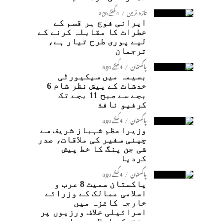
تازہ ترین
4 گھنٹے ago
ایرانی فوج ہر قسم کے
خطرات کا مقابلہ کرنے کے
لیے پوری طرح تیار ہے،
ترجمان
پاکستان
4 گھنٹے ago
بسیمہ میں سیکیورٹی
خدشات کے پیش نظر شام 6
بجے سے صبح 11 بجے تک
کرفیو نافذ
پاکستان
4 گھنٹے ago
وزیراعظم شہباز شریف سے
چینی سفیر کی ملاقات، صدر
شی جن پنگ کا خط پیش
کردیا
پاکستان
4 گھنٹے ago
پاکستان سمیت 8 عرب و
اسلامی ممالک کے وزرائے
خارجہ کاغزہ میں
اسرائیلی خلاف ورزیوں پر