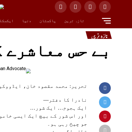
تازہ ترین
پاکستان
دنیا
ایکسکل
تازہ ترین
بے حس معاشرے کا
تحریر: محمد مقصود خان، ایڈووکی
نادرا کا دفتر—
ایک ہجوم… ایک شور…
اور اس شور کے بیچ ایک ایسی خامو
جو چیخ رہی ہو۔
قطار لگی ہوئی ہے—