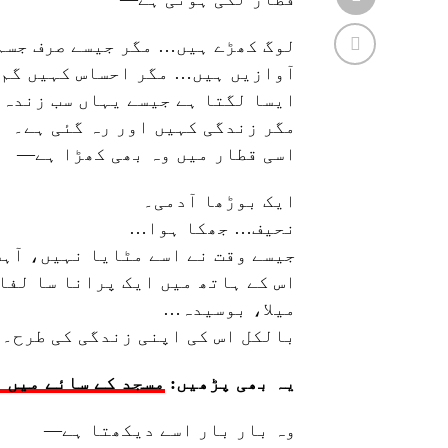
لوگ کھڑے ہیں… مگر جیسے صرف جسم
آوازیں ہیں… مگر احساس کہیں گم 
ایسا لگتا ہے جیسے یہاں سب زندہ
مگر زندگی کہیں اور رہ گئی ہے۔
اسی قطار میں وہ بھی کھڑا ہے—
ایک بوڑھا آدمی۔
نحیف… جھکا ہوا…
جیسے وقت نے اسے مٹایا نہیں، آہس
اس کے ہاتھ میں ایک پرانا سا لف
میلا، بوسیدہ…
بالکل اس کی اپنی زندگی کی طرح۔
یہ بھی پڑھیں:
مسجد کے سائے میں 
وہ بار بار اسے دیکھتا ہے—