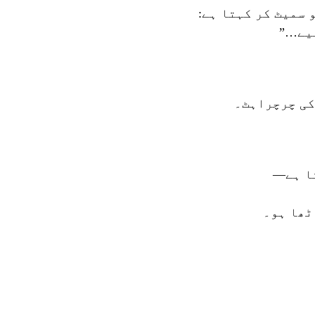
 سمیٹ کر کہتا ہے:
یے…”
کی چرچراہٹ۔
ا ہے—
ٹھا ہو۔