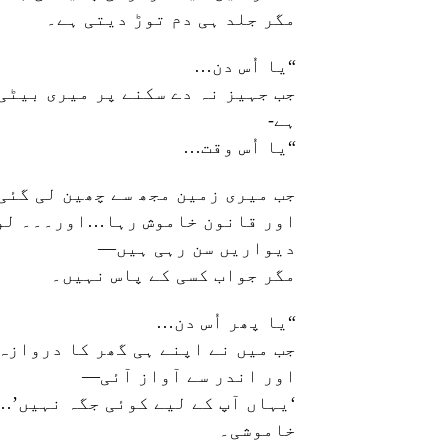
مگر جلد ہی دم توڑ دیتی ہے۔
“یا اُس دن…
جب جہیز نہ دے سکنے پر میری بیٹی
ہے-
“یا اُس وقت…
جب میری زمین مجھ سے چھین لی گئ
اور قانون خاموش رہا…اور۔۔۔ لو
دیواریں سن رہی ہیں—
مگر جواب کسی کے پاس نہیں۔
“یا پھر اُس دن…
جب میں نے اپنے ہی گھر کا درواز
اور اندر سے آواز آئی—
‘یہاں آپ کے لیے کوئی جگہ نہیں’…
خاموشی۔