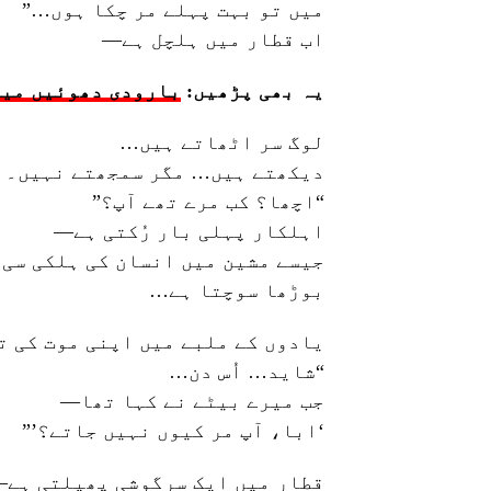
میں تو بہت پہلے مر چکا ہوں…”
اب قطار میں ہلچل ہے—
یہ بھی پڑھیں:
بارودی دھوئیں میں
لوگ سر اٹھاتے ہیں…
دیکھتے ہیں… مگر سمجھتے نہیں۔
“اچھا؟ کب مرے تھے آپ؟”
اہلکار پہلی بار رُکتی ہے—
جیسے مشین میں انسان کی ہلکی سی 
بوڑھا سوچتا ہے…
یادوں کے ملبے میں اپنی موت کی ت
“شاید… اُس دن…
جب میرے بیٹے نے کہا تھا—
‘ابا، آپ مر کیوں نہیں جاتے؟’”
قطار میں ایک سرگوشی پھیلتی ہے