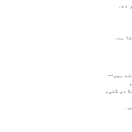
 دے۔
ا ہے۔
گتے ہیں—
،
ا دی گئی،
ں۔