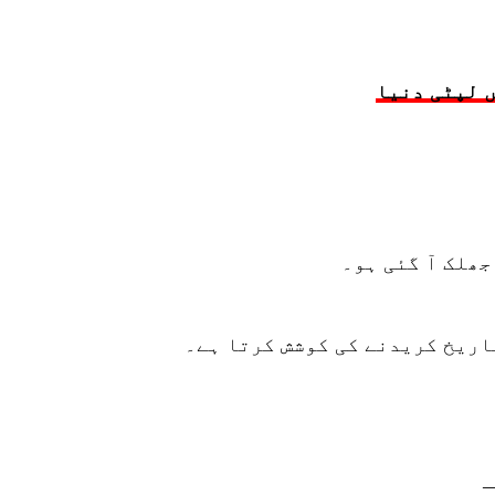
 لپٹی دنیا
جھلک آ گئی ہو۔
اریخ کریدنے کی کوشش کرتا ہے۔
—