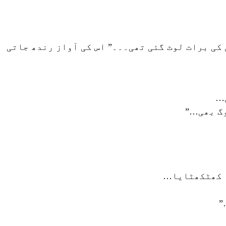
 کی برات لوٹ گئی تھی۔۔۔” اس کی آواز رندھ جاتی
ی…
گ بھی…”
ہ کھٹکھٹایا…
”