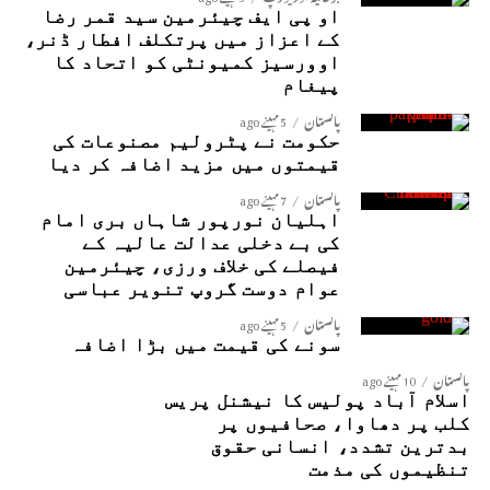
او پی ایف چیئرمین سید قمر رضا
کے اعزاز میں پرتکلف افطار ڈنر،
اوورسیز کمیونٹی کو اتحاد کا
پیغام
پاکستان
5 مہینے ago
حکومت نے پٹرولیم مصنوعات کی
قیمتوں میں مزید اضافہ کر دیا
پاکستان
7 مہینے ago
اہلیان نورپور شاہاں بری امام
کی بے دخلی عدالت عالیہ کے
فیصلے کی خلاف ورزی، چیئرمین
عوام دوست گروپ تنویر عباسی
پاکستان
5 مہینے ago
سونے کی قیمت میں بڑا اضافہ
پاکستان
10 مہینے ago
اسلام آباد پولیس کا نیشنل پریس
کلب پر دھاوا، صحافیوں پر
بدترین تشدد، انسانی حقوق
تنظیموں کی مذمت