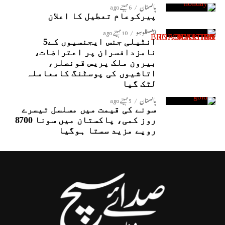
پاکستان
6 مہینے ago
پیرکوعام تعطیل کا اعلان
ایکسکلوسِو
10 مہینے ago
انٹیلی جنس ایجنسیوں کے5
نامزدافسران پر اعتراضات،
بیرون ملک پریس قونصلر،
اتاشیوں کی پوسٹنگ کامعاملہ
لٹک گیا
پاکستان
5 مہینے ago
سونے کی قیمت میں مسلسل تیسرے
روز کمی، پاکستان میں سونا 8700
روپے مزید سستا ہوگیا