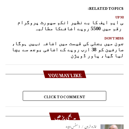
RELATED TOPICS:
UP NEX
ئی ایم ایف کا بے نظیر انکم سپورٹ پروگرام
ی رقم میں 5500 روپے اضافےکا مطالبہ
DON'T MISS
جون میں بجلی کی قیمت میں اضافہ نہیں ہوگا،
صارفین کو 38 ارب روپے کے اضافی بوجھ سے بچا
لیا گیا، پاور ڈویژن
YOU MAY LIKE
CLICK TO COMMENT
یہ بھی پڑھیں
تازہ ترین
3 منٹس ago