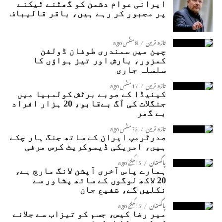
ایرانی عوام دشمن کو گھٹنے ٹیکنے
پر مجبور کر رہے ہیں، باقر قالیباف
تازہ ترین
8 منٹس ago
چین میں سمندری طوفان ڈولفن
کمزور، بارش اور تیز ہواؤں کا
سلسلہ جاری
تازہ ترین
17 منٹس ago
کینیڈا کے صوبے برٹش کولمبیا میں
جنگلات کی آگ بےقابو، 20 ہزار افراد
بے گھر
تازہ ترین
32 منٹس ago
صدرٹرمپ ایران کے ساتھ جنگ ہار چکے
ہیں، امریکی ڈیموکریٹ کرس مرفی
پاکستان
15 گھنٹے ago
ہمارے پاس آخری آپشن لانگ مارچ ہے،
20 لاکھ لوگوں کے ساتھ پشاور سے
نکلیں گے، شفیع جان
پاکستان
15 گھنٹے ago
میر رضا کیس، جسم کو تیزاب سے جلانے