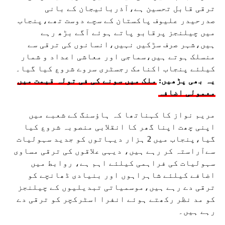
ترقی قابل تحسین ہے،آذربائیجان کے بانی
صدرحیدر علیوف پاکستان کے سچے دوست تھے،پنجاب
میں چیلنجز پرقابو پاتے ہوئے آگے بڑھ رہے
ہیں،شہر صرف سڑکیں نہیں،انسانوں کی ترقی سے
منسلک ہوتے ہیں،سماجی اور معاشی اعداد و شمار
کیلئے پنجاب اکنامک رجسٹری سروے شروع کیا گیا۔
یہ بھی پڑھیں:
ملک میں سونے کی فی تولہ قیمت میں
معمولی اضافہ
مریم نواز کا کہناتھا کہ ہاؤسنگ کے شعبے میں
اپنی چھت اپنا گھر کا انقلابی منصوبہ شروع کیا
گیا،پنجاب میں 2 ہزار دیہاتوں کو جدید سہولیات
سےآراستہ کر رہے ہیں، دیہی علاقوں کی ترقی مساوی
سہولیات کی فراہمی کیلئے اہم ہے، روابط میں
اضافے کیلئے شاہراہوں اور بنیادی ڈھانچے کو
ترقی دے رہے ہیں،موسمیاتی تبدیلیوں کے چیلنجز
کو مد نظر رکھتے ہوئے انفرا اسٹرکچر کو ترقی دے
رہے ہیں۔