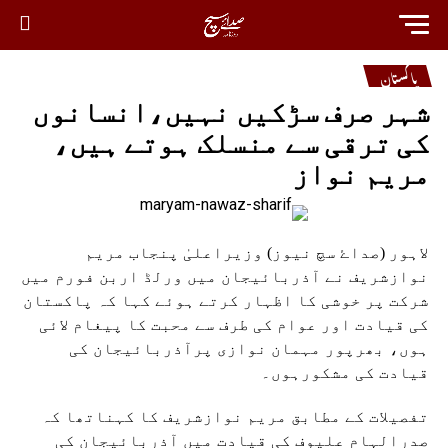
پاکستان
شہر صرف سڑکیں نہیں،انسانوں
کی ترقی سے منسلک ہوتے ہیں،
مریم نواز
لاہور (صداۓ سچ نیوز) وزیراعلیٰ پنجاب مریم
نوازشریف نے آذربائیجان میں ورلڈ اربن فورم میں
شرکت پر خوشی کا اظہار کرتے ہوئے کہا کہ پاکستان
کی قیادت اور عوام کی طرف سے محبت کا پیغام لائی
ہوں، بھرپور مہمان نوازی پرآذربائیجان کی
قیادت کی مشکورہوں۔
تفصیلات کے مطابق مریم نوازشریف کا کہناتھا کہ
صدرالہام علیوف کی قیادت میں آذربائیجان کی