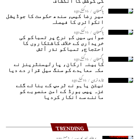
کی کوشش کا انکشاف
پاکستان
16 گھنٹے ago
میر رضا کیس، سندھ حکومت کا جوڈیشل
انکوائری کا فیصلہ
پاکستان
16 گھنٹے ago
صوابی میں کم نرخ پر تمباکو کی
خریداری کے خلاف کاشتکاروں کا
احتجاج، تمباکو نذر آتش
پاکستان
16 گھنٹے ago
کابینہ ارکان، پارلیمنٹرینز نے
مکہ معاہدے کو سنگ میل قرار دے دیا
تازہ ترین
16 گھنٹے ago
نیتن یاہو نے ٹرمپ کے بنائے گئے
غزہ پیس بورڈ کے امن منصوبے کو
ماننے سے انکار کردیا
TRENDING
برطانیہ اور یورپ
5 مہینے ago