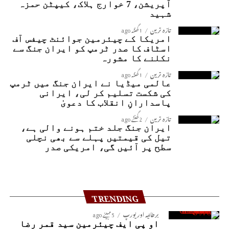
آپریشن، 7 خوارج ہلاک، کیپٹن حمزہ
شہید
تازہ ترین
1 گھنٹہ ago
امریکا کے چیئرمین جوائنٹ چیفس آف
اسٹاف کا صدر ٹرمپ کو ایران جنگ سے
نکلنے کا مشورہ
تازہ ترین
1 گھنٹہ ago
عالمی میڈیا نے ایران جنگ میں ٹرمپ
کی شکست تسلیم کر لی، ایرانی
پاسدارانِ انقلاب کا دعویٰ
تازہ ترین
2 گھنٹے ago
ایران جنگ جلد ختم ہونے والی ہے،
تیل کی قیمتیں پہلے سے بھی نچلی
سطح پر آئیں گی، امریکی صدر
TRENDING
برطانیہ اور یورپ
5 مہینے ago
او پی ایف چیئرمین سید قمر رضا