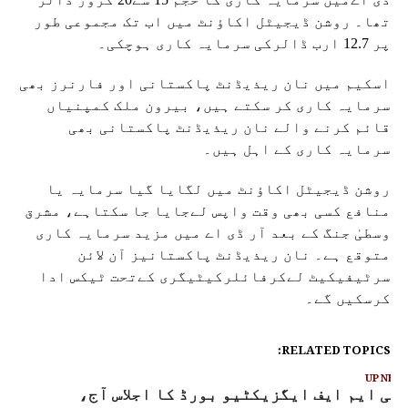
تھا۔ روشن ڈیجیٹل اکاؤنٹ میں اب تک مجموعی طور
پر 12.7 ارب ڈالرکی سرمایہ کاری ہوچکی۔
اسکیم میں نان ریذیڈنٹ پاکستانی اور فارنرز بھی
سرمایہ کاری کر سکتے ہیں، بیرون ملک کمپنیاں
قائم کرنے والے نان ریذیڈنٹ پاکستانی بھی
سرمایہ کاری کے اہل ہیں۔
روشن ڈیجیٹل اکاؤنٹ میں لگایا گیا سرمایہ یا
منافع کسی بھی وقت واپس لےجایا جا سکتاہے، مشرق
وسطیٰ جنگ کے بعد آر ڈی اے میں مزید سرمایہ کاری
متوقع ہے۔ نان ریذیڈنٹ پاکستانیز آن لائن
سرٹیفیکیٹ لےکرفائلرکیٹیگری کےتحت ٹیکس ادا
کرسکیں گے۔
RELATED TOPICS:
UP NEX
ئی ایم ایف ایگزیکٹیو بورڈ کا اجلاس آج،