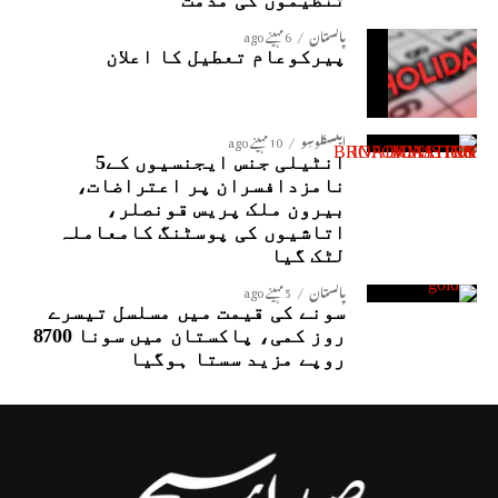
تنظیموں کی مذمت
پاکستان
6 مہینے ago
پیرکوعام تعطیل کا اعلان
ایکسکلوسِو
10 مہینے ago
انٹیلی جنس ایجنسیوں کے5
نامزدافسران پر اعتراضات،
بیرون ملک پریس قونصلر،
اتاشیوں کی پوسٹنگ کامعاملہ
لٹک گیا
پاکستان
5 مہینے ago
سونے کی قیمت میں مسلسل تیسرے
روز کمی، پاکستان میں سونا 8700
روپے مزید سستا ہوگیا