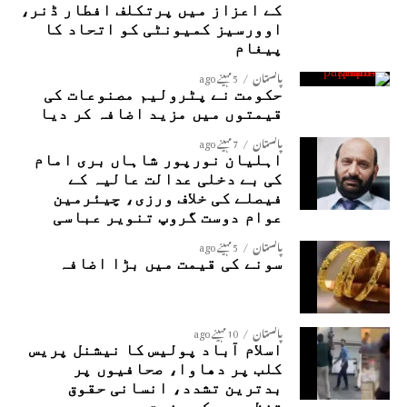
کے اعزاز میں پرتکلف افطار ڈنر،
اوورسیز کمیونٹی کو اتحاد کا
پیغام
پاکستان
5 مہینے ago
حکومت نے پٹرولیم مصنوعات کی
قیمتوں میں مزید اضافہ کر دیا
پاکستان
7 مہینے ago
اہلیان نورپور شاہاں بری امام
کی بے دخلی عدالت عالیہ کے
فیصلے کی خلاف ورزی، چیئرمین
عوام دوست گروپ تنویر عباسی
پاکستان
5 مہینے ago
سونے کی قیمت میں بڑا اضافہ
پاکستان
10 مہینے ago
اسلام آباد پولیس کا نیشنل پریس
کلب پر دھاوا، صحافیوں پر
بدترین تشدد، انسانی حقوق