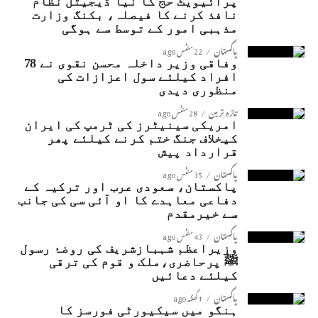
پرائیویٹ حج کا نیا ڈیجیٹل نظام
نافذ کرنے کا فیصلہ، بکنگ وزارت
مذہبی امور کے توسط سے ہوگی
پاکستان
22 منٹس ago
وفاقی وزیر داخلہ محسن نقوی نے 78
افراد کیلئے سول اعزازات کی
منظوری دیدی
تازہ ترین
28 منٹس ago
امریکی سینیٹرز کی ٹرمپ کی ایران
کیخلاف جنگ ختم کرنے کیلئے پھر
قرارداد پیش
پاکستان
35 منٹس ago
پاکستان، سعودی عرب اور ترکیہ کے
دفاعی معاہدے کا او آئی سی کی جانب
سے خیرمقدم
پاکستان
43 منٹس ago
وزیراعظم شہبازشریف کی روضۂ رسول
ﷺ پرحاضری،ملک و قوم کی ترقی
کیلئے دعائیں
پاکستان
1 گھنٹہ ago
ہنگو میں سیکیورٹی فورسز کا