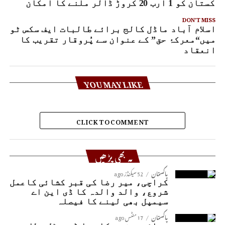
اکستان کو 1 ارب 20 کروڑ ڈالر ملنے کا امکان
DON'T MISS
اسلام آباد ماڈل کالج برائے طالبات ایف سکس ٹو
میں“معرکۂ حق” کے عنوان سے پُروقار تقریب کا
انعقاد
YOU MAY LIKE
CLICK TO COMMENT
یہ بھی پڑھیں
پاکستان
52 سیکنڈز ago
کراچی، میر رضا کی قبر کشائی کاعمل
شروع، والد والدہ کا ڈی این اے
سیمپل بھی لینے کا فیصلہ
پاکستان
17 منٹس ago