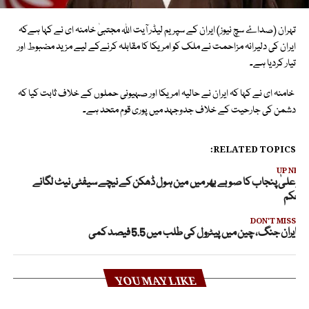
تہران (صداۓ سچ نیوز) ایران کے سپریم لیڈر آیت اللہ مجتبیٰ خامنہ ای نے کہا ہےکہ
ایران کی دلیرانہ مزاحمت نے ملک کو امریکا کا مقابلہ کرنےکے لیے مزید مضبوط اور
تیار کردیا ہے۔
خامنہ ای نے کہا کہ ایران نے حالیہ امریکا اور صہیونی حملوں کے خلاف ثابت کیا کہ
دشمن کی جارحیت کے خلاف جدوجہد میں پوری قوم متحد ہے۔
RELATED TOPICS:
UP NEX
زیراعلیٰ پنجاب کا صوبے بھر میں مین ہول ڈھکن کے نیچے سیفٹی نیٹ لگانے
ا حکم
DON'T MISS
ایران جنگ، چین میں پیٹرول کی طلب میں 5.5 فیصد کمی
YOU MAY LIKE