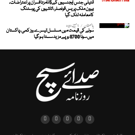
انٹیلی جنس ایجنسیوں کے5 نامزدافسران پر اعتراضات،
بیرون ملک پریس قونصلر، اتاشیوں کی پوسٹنگ
کامعاملہ لٹک گیا
پاکستان
5 مہینے ago
سونے کی قیمت میں مسلسل تیسرے روز کمی، پاکستان
میں سونا 8700 روپے مزید سستا ہوگیا