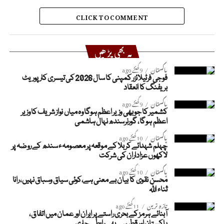
CLICK TO COMMENT
یہ بھی پڑھیں
پاکستان
9 گھنٹے ago
فوجی فرٹیلائزر کمپنی کا سال 2026 کی تیسری کارپوریٹ
بریفنگ کا انعقاد
پاکستان
9 گھنٹے ago
کشمیر کا جو بھی وزیر اعظم ہوگا وہ میاں نواز شریف کا وزیر
اعظم ہوگا، گورنرسندھ نہال ہاشمی
پاکستان
10 گھنٹے ago
چہلم شہدائے کربلا کے موقعہ پر معصومہء سندھ کے روضہ پر
لاکھوں عزاداران کی شرکت
پاکستان
10 گھنٹے ago
محسن نقوی کا بیان بے معنی ہے،کوئی سیاق وسباق نہیں، رانا
ثناء اللہ
تازہ ترین
11 گھنٹے ago
آبنائے ہرمز کے بحری راستے پر ایران اور عمان میں اتفاق،