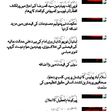
برطانیہ اور یورپ
5 مہینے ago
او پی ایف چیئرمین سید قمر رضا کے اعزاز میں پرتکلف
افطار ڈنر، اوورسیز کمیونٹی کو اتحاد کا پیغام
پاکستان
5 مہینے ago
حکومت نے پٹرولیم مصنوعات کی قیمتوں میں مزید
اضافہ کر دیا
پاکستان
7 مہینے ago
اہلیان نورپور شاہاں بری امام کی بے دخلی عدالت عالیہ
کے فیصلے کی خلاف ورزی، چیئرمین عوام دوست گروپ
تنویر عباسی
پاکستان
5 مہینے ago
سونے کی قیمت میں بڑا اضافہ
پاکستان
10 مہینے ago
اسلام آباد پولیس کا نیشنل پریس کلب پر دھاوا،
صحافیوں پر بدترین تشدد، انسانی حقوق تنظیموں کی
مذمت
پاکستان
6 مہینے ago
پیرکوعام تعطیل کا اعلان
ایکسکلوسِو
10 مہینے ago