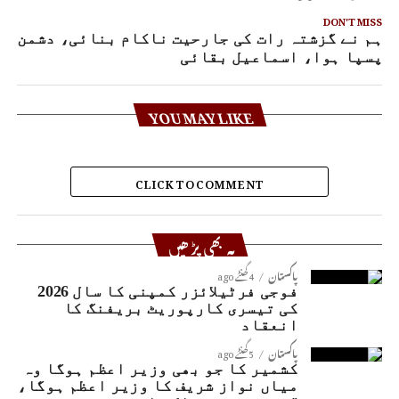
DON'T MISS
ہم نے گزشتہ رات کی جارحیت ناکام بنائی، دشمن
پسپا ہوا، اسماعیل بقائی
YOU MAY LIKE
CLICK TO COMMENT
یہ بھی پڑھیں
پاکستان
4 گھنٹے ago
فوجی فرٹیلائزر کمپنی کا سال 2026
کی تیسری کارپوریٹ بریفنگ کا
انعقاد
پاکستان
5 گھنٹے ago
کشمیر کا جو بھی وزیر اعظم ہوگا وہ
میاں نواز شریف کا وزیر اعظم ہوگا،