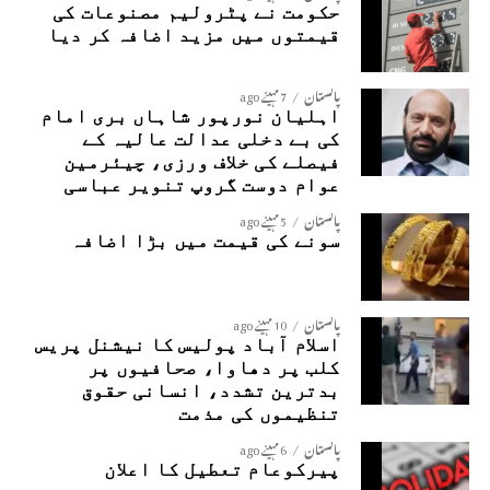
حکومت نے پٹرولیم مصنوعات کی
قیمتوں میں مزید اضافہ کر دیا
پاکستان
7 مہینے ago
اہلیان نورپور شاہاں بری امام
کی بے دخلی عدالت عالیہ کے
فیصلے کی خلاف ورزی، چیئرمین
عوام دوست گروپ تنویر عباسی
پاکستان
5 مہینے ago
سونے کی قیمت میں بڑا اضافہ
پاکستان
10 مہینے ago
اسلام آباد پولیس کا نیشنل پریس
کلب پر دھاوا، صحافیوں پر
بدترین تشدد، انسانی حقوق
تنظیموں کی مذمت
پاکستان
6 مہینے ago
پیرکوعام تعطیل کا اعلان