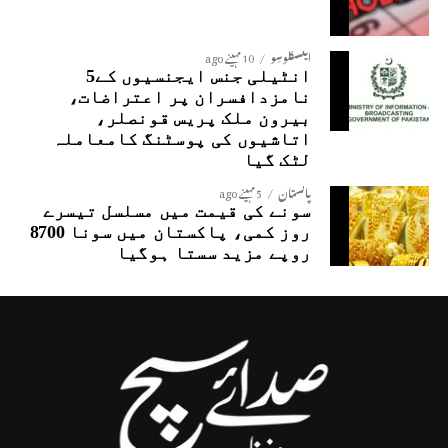
ایکسکلوسِو
10 مہینے ago
انٹیلی جنس ایجنسیوں کے5
نامزدافسران پر اعتراضات،
بیرون ملک پریس قونصلر،
اتاشیوں کی پوسٹنگ کامعاملہ
لٹک گیا
پاکستان
5 مہینے ago
سونے کی قیمت میں مسلسل تیسرے
روز کمی، پاکستان میں سونا 8700
روپے مزید سستا ہوگیا