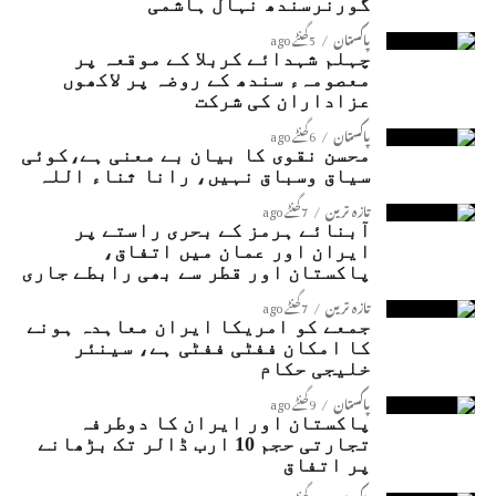
گورنرسندھ نہال ہاشمی
پاکستان
5 گھنٹے ago
چہلم شہدائے کربلا کے موقعہ پر
معصومہء سندھ کے روضہ پر لاکھوں
عزاداران کی شرکت
پاکستان
6 گھنٹے ago
محسن نقوی کا بیان بے معنی ہے،کوئی
سیاق وسباق نہیں، رانا ثناء اللہ
تازہ ترین
7 گھنٹے ago
آبنائے ہرمز کے بحری راستے پر
ایران اور عمان میں اتفاق،
پاکستان اور قطر سے بھی رابطے جاری
تازہ ترین
7 گھنٹے ago
جمعے کو امریکا ایران معاہدہ ہونے
کا امکان ففٹی ففٹی ہے، سینئر
خلیجی حکام
پاکستان
9 گھنٹے ago
پاکستان اور ایران کا دوطرفہ
تجارتی حجم 10 ارب ڈالر تک بڑھانے
پر اتفاق