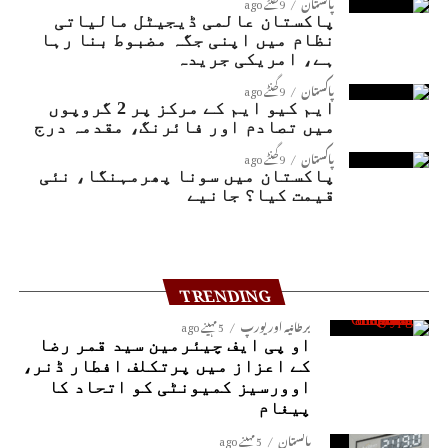
پاکستان
9 گھنٹے ago
پاکستان عالمی ڈیجیٹل مالیاتی
نظام میں اپنی جگہ مضبوط بنا رہا
ہے، امریکی جریدہ
پاکستان
9 گھنٹے ago
ایم کیو ایم کے مرکز پر 2 گروپوں
میں تصادم اور فائرنگ، مقدمہ درج
پاکستان
9 گھنٹے ago
پاکستان میں سونا پھرمہنگا، نئی
قیمت کیا؟ جانیے
TRENDING
برطانیہ اور یورپ
5 مہینے ago
او پی ایف چیئرمین سید قمر رضا
کے اعزاز میں پرتکلف افطار ڈنر،
اوورسیز کمیونٹی کو اتحاد کا
پیغام
پاکستان
5 مہینے ago