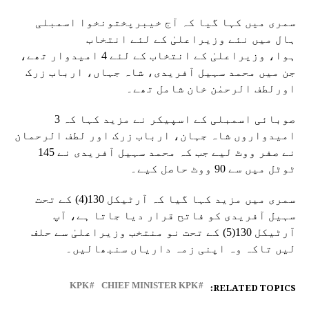
سمری میں کہا گیا کہ آج خیبرپختونخوا اسمبلی
ہال میں نئے وزیراعلیٰ کے لئے انتخاب
ہوا، وزیراعلیٰ کے انتخاب کے لئے 4 امیدوار تھے،
جن میں محمد سہیل آفریدی، شاہ جہاں، ارباب زرک
اورلطف الرحمٰن خان شامل تھے۔
صوبائی اسمبلی کے اسپیکر نے مزید کہا کہ 3
امیدواروں شاہ جہان، ارباب زرک اور لطف الرحمان
نے صفر ووٹ لیے جب کہ محمد سہیل آفریدی نے 145
ٹوٹل میں سے 90 ووٹ حاصل کیے۔
سمری میں مزید کہا گیا کہ آرٹیکل 130(4) کے تحت
سہیل آفریدی کو فاتح قرار دیا جاتا ہے، آپ
آرٹیکل 130(5) کے تحت نو منتخب وزیراعلیٰ سے حلف
لیں تاکہ وہ اپنی زمہ داریاں سنبھالیں۔
RELATED TOPICS:
KPK
CHIEF MINISTER KPK