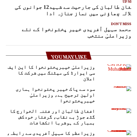
UP NEX
افغان طالبان کی جارحیت سے شہید12 جوانوں کی
کلالہ چھاؤنی میں نماز جنازہ ادا
DON'T MISS
محمد سہیل آفریدی خیبر پختونخوا کے نئے
وزیراعلیٰ منتخب
YOU MAY LIKE
وزیراعلیٰ خیبرپختونخوا کا این ایف
سی ایوارڈ کی میٹنگ میں شرکت کا
اعلان
سود سے پاک خیبر پختونخوا ہماری
اولین ترجیح ہے، وزیراعلیٰ
خیبرپختونخوا
افغان طالبان اور فتنہ الخوارج کا
گٹھ جوڑ بے نقاب، گرفتار خودکش
بمبار کے ہوشربا انکشافات
وزیراعظم کا سہیل آفریدی سے رابطہ،