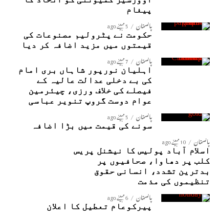
پیغام
پاکستان
5 مہینے ago
حکومت نے پٹرولیم مصنوعات کی
قیمتوں میں مزید اضافہ کر دیا
پاکستان
7 مہینے ago
اہلیان نورپور شاہاں بری امام
کی بے دخلی عدالت عالیہ کے
فیصلے کی خلاف ورزی، چیئرمین
عوام دوست گروپ تنویر عباسی
پاکستان
5 مہینے ago
سونے کی قیمت میں بڑا اضافہ
پاکستان
10 مہینے ago
اسلام آباد پولیس کا نیشنل پریس
کلب پر دھاوا، صحافیوں پر
بدترین تشدد، انسانی حقوق
تنظیموں کی مذمت
پاکستان
6 مہینے ago
پیرکوعام تعطیل کا اعلان