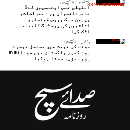
ایکسکلوسِو
10 مہینے ago
انٹیلی جنس ایجنسیوں کے5
نامزدافسران پر اعتراضات،
بیرون ملک پریس قونصلر،
اتاشیوں کی پوسٹنگ کامعاملہ
لٹک گیا
پاکستان
5 مہینے ago
سونے کی قیمت میں مسلسل تیسرے
روز کمی، پاکستان میں سونا 8700
روپے مزید سستا ہوگیا