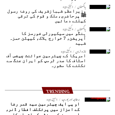
پاکستان
3 گھنٹے ago
وزیراعظم شہبازشریف کی روضۂ رسول
ﷺ پرحاضری،ملک و قوم کی ترقی
کیلئے دعائیں
پاکستان
4 گھنٹے ago
ہنگو میں سیکیورٹی فورسز کا
آپریشن، 7 خوارج ہلاک، کیپٹن حمزہ
شہید
تازہ ترین
4 گھنٹے ago
امریکا کے چیئرمین جوائنٹ چیفس آف
اسٹاف کا صدر ٹرمپ کو ایران جنگ سے
نکلنے کا مشورہ
TRENDING
برطانیہ اور یورپ
5 مہینے ago
او پی ایف چیئرمین سید قمر رضا
کے اعزاز میں پرتکلف افطار ڈنر،
اوورسیز کمیونٹی کو اتحاد کا