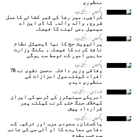
منظوری
پاکستان
2 گھنٹے ago
کراچی، میر رضا کی قبر کشائی کاعمل
شروع، والد والدہ کا ڈی این اے
سیمپل بھی لینے کا فیصلہ
پاکستان
3 گھنٹے ago
پرائیویٹ حج کا نیا ڈیجیٹل نظام
نافذ کرنے کا فیصلہ، بکنگ وزارت
مذہبی امور کے توسط سے ہوگی
پاکستان
3 گھنٹے ago
وفاقی وزیر داخلہ محسن نقوی نے 78
افراد کیلئے سول اعزازات کی
منظوری دیدی
تازہ ترین
3 گھنٹے ago
امریکی سینیٹرز کی ٹرمپ کی ایران
کیخلاف جنگ ختم کرنے کیلئے پھر
قرارداد پیش
پاکستان
3 گھنٹے ago
پاکستان، سعودی عرب اور ترکیہ کے
دفاعی معاہدے کا او آئی سی کی جانب
سے خیرمقدم