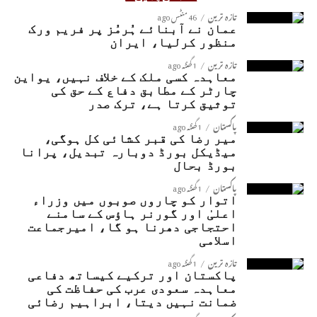
تازہ ترین
46 منٹس ago
عمان نے آبنائے ہُرمُز پر فریم ورک
منظور کرلیا، ایران
تازہ ترین
1 گھنٹہ ago
معاہدہ کسی ملک کے خلاف نہیں، یواین
چارٹر کے مطابق دفاع کے حق کی
توثیق کرتا ہے، ترک صدر
پاکستان
1 گھنٹہ ago
میر رضا کی قبر کشائی کل ہوگی،
میڈیکل بورڈ دوبارہ تبدیل، پرانا
بورڈ بحال
پاکستان
1 گھنٹہ ago
اتوار کو چاروں صوبوں میں وزراء
اعلیٰ اور گورنر ہاؤس کے سامنے
احتجاجی دھرنا ہو گا، امیرجماعت
اسلامی
تازہ ترین
1 گھنٹہ ago
پاکستان اور ترکیے کیساتھ دفاعی
معاہدہ سعودی عرب کی حفاظت کی
ضمانت نہیں دیتا، ابراہیم رضائی