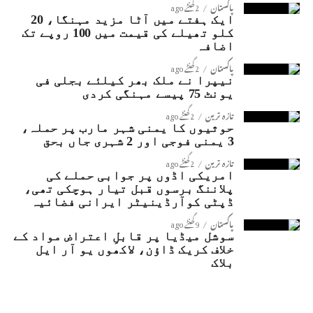
پاکستان
2 گھنٹے ago
ایک ہفتے میں آٹا مزید مہنگا، 20
کلو تھیلے کی قیمت میں 100 روپے تک
اضافہ
پاکستان
2 گھنٹے ago
نیپرا نے ملک بھر کیلئے بجلی فی
یونٹ 75 پیسے مہنگی کردی
تازہ ترین
2 گھنٹے ago
حوثیوں کا یمنی شہر مارب پر حملہ،
3 یمنی فوجی اور 2 شہری جاں بحق
تازہ ترین
2 گھنٹے ago
امریکی اڈوں پر جوابی حملے کی
پلاننگ برسوں قبل تیار ہوچکی تھی،
ڈپٹی کوآرڈینیٹر ایرانی فضائیہ
پاکستان
9 گھنٹے ago
سوشل میڈیا پر قابلِ اعتراض مواد کے
خلاف کریک ڈاؤن، لاکھوں یو آر ایل
بلاک