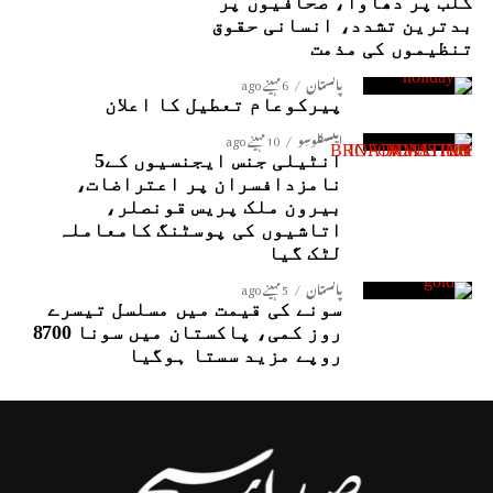
کلب پر دھاوا، صحافیوں پر
بدترین تشدد، انسانی حقوق
تنظیموں کی مذمت
پاکستان
6 مہینے ago
پیرکوعام تعطیل کا اعلان
ایکسکلوسِو
10 مہینے ago
انٹیلی جنس ایجنسیوں کے5
نامزدافسران پر اعتراضات،
بیرون ملک پریس قونصلر،
اتاشیوں کی پوسٹنگ کامعاملہ
لٹک گیا
پاکستان
5 مہینے ago
سونے کی قیمت میں مسلسل تیسرے
روز کمی، پاکستان میں سونا 8700
روپے مزید سستا ہوگیا