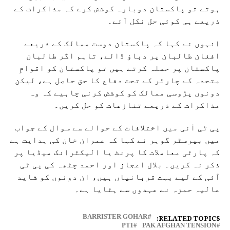
ہوتے تو پاکستان دوبارہ کوشش کرے کہ مذاکرات کے
ذریعے ہی کوئی حل نکل آئے۔
انہوں نے کہا کہ پاکستان دوست ممالک کے ذریعے
افغان طالبان پر دباؤ ڈالے، تاہم اگر طالبان
پاکستان پر حملہ کرتے ہیں تو پاکستان کو اقوامِ
متحدہ کے چارٹر کے تحت دفاع کا حق حاصل ہے، لیکن
دونوں پڑوسی ممالک کو کوشش کرنی چاہیے کہ وہ
مذاکرات کے ذریعے تنازعات کو حل کریں۔
پی ٹی آئی میں اختلافات کے حوالے سے سوال کے جواب
میں بیرسٹر گوہر نے کہا کہ عمران خان کی ہدایت ہے
کہ پارٹی معاملات کا پرنٹ یا الیکٹرانک میڈیا پر
ذکر نہ کریں۔ بلال اعجاز اور احمد چٹھہ کی پی ٹی
آئی کے لیے بہت قربانیاں ہیں، ان دونوں کو شاید
عالیہ حمزہ نے عہدوں سے ہٹایا ہے۔
RELATED TOPICS:
BARRISTER GOHAR
PTI
PAK AFGHAN TENSION