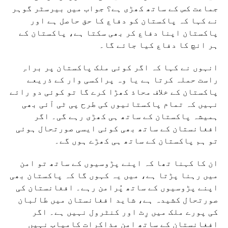
جماعت کس کے ساتھ کھڑی ہے؟ جواب میں بیرسٹر گوہر
نے کہا کہ پاکستان کو دفاع کا حق حاصل ہے اور
پاکستان اپنا دفاع کر بھی سکتا ہے، پاکستان کے
ہر انچ کا دفاع کیا جائے گا۔
انہوں نے کہا کہ اگر کوئی ملک پاکستان پر براہِ
راست حملہ کرتا ہے یا وہ پراکسی وار کے ذریعے
پاکستان کے خلاف محاذ کھڑا کرے گا تو کوئی دو رائے
نہیں کہ تمام پاکستانیوں کی طرح پی ٹی آئی بھی
ہمیشہ پاکستان کے ساتھ ہی کھڑی رہے گی۔ اگر
افغانستان کے ساتھ بھی کوئی ایسی صورتحال ہوئی
تو ہم پاکستان کے ساتھ ہی کھڑے ہوں گے۔
ان کا کہنا تھا کہ اپنے پڑوسیوں کے ساتھ تو امن
میں رہنا پڑتا ہے، میں یہ کہوں گا کہ پاکستان بھی
اپنے پڑوسیوں کے ساتھ پُرامن رہے۔ افغانستان کی
صورتحال کشیدہ ہے، شاید افغانستان میں طالبان
کی پورے ملک میں رِٹ اور کنٹرول نہیں ہے۔ اگر
افغانستان کے ساتھ امن مذاکرات کامیاب نہیں