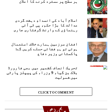
ہر سطح پر مسترد کرنے کا اعلان
اسلام آباد کی انسدادِ دہشت گردی
عدالت کا بڑا حکم، پی ٹی آئی
رہنماؤں کے وارنٹ گرفتاری جاری
افغان سرزمین ہمارے خلاف استعمال
ہوئی تو ہم فضائی حملے کریں گے:
پاکستانی وزیر دفاع
تحریک انصاف کشمیر میں بھی فارورڈ
بلاک بن گیا، 9 وزراء کی پیپلز پارٹی
میں شمولیت
CLICK TO COMMENT
یہ بھی پڑھیں