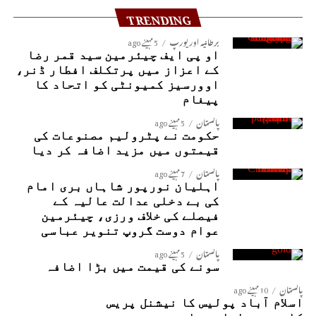
TRENDING
برطانیہ اور یورپ
5 مہینے ago
او پی ایف چیئرمین سید قمر رضا
کے اعزاز میں پرتکلف افطار ڈنر،
اوورسیز کمیونٹی کو اتحاد کا
پیغام
پاکستان
5 مہینے ago
حکومت نے پٹرولیم مصنوعات کی
قیمتوں میں مزید اضافہ کر دیا
پاکستان
7 مہینے ago
اہلیان نورپور شاہاں بری امام
کی بے دخلی عدالت عالیہ کے
فیصلے کی خلاف ورزی، چیئرمین
عوام دوست گروپ تنویر عباسی
پاکستان
5 مہینے ago
سونے کی قیمت میں بڑا اضافہ
پاکستان
10 مہینے ago
اسلام آباد پولیس کا نیشنل پریس