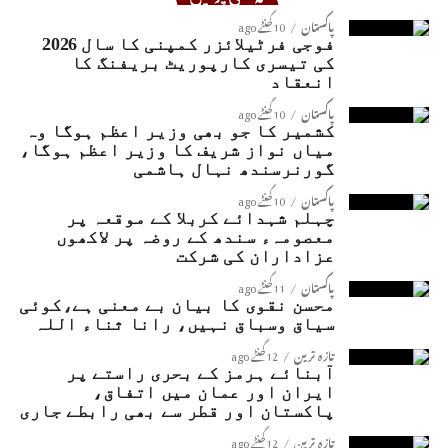
پاکستان
10 گھنٹے ago
فوجی فرٹیلائزر کمپنی کا سال 2026
کی تیسری کارپوریٹ بریفنگ کا
انعقاد
پاکستان
10 گھنٹے ago
کشمیر کا جو بھی وزیر اعظم ہوگا وہ
میاں نواز شریف کا وزیر اعظم ہوگا،
گورنرسندھ نہال ہاشمی
پاکستان
10 گھنٹے ago
چہلم شہدائے کربلا کے موقعہ پر
معصومہء سندھ کے روضہ پر لاکھوں
عزاداران کی شرکت
پاکستان
11 گھنٹے ago
محسن نقوی کا بیان بے معنی ہے،کوئی
سیاق وسباق نہیں، رانا ثناء اللہ
تازہ ترین
12 گھنٹے ago
آبنائے ہرمز کے بحری راستے پر
ایران اور عمان میں اتفاق،
پاکستان اور قطر سے بھی رابطے جاری
تازہ ترین
12 گھنٹے ago