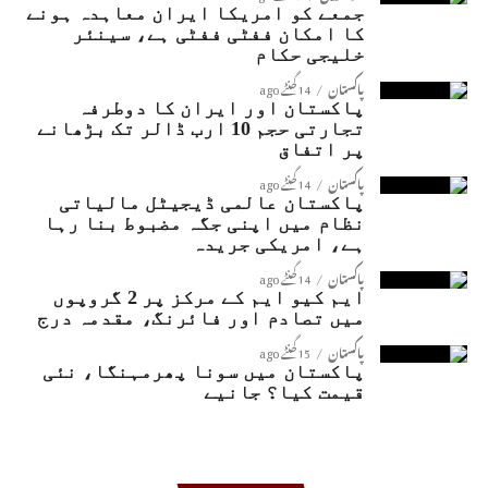
جمعے کو امریکا ایران معاہدہ ہونے
کا امکان ففٹی ففٹی ہے، سینئر
خلیجی حکام
پاکستان
14 گھنٹے ago
پاکستان اور ایران کا دوطرفہ
تجارتی حجم 10 ارب ڈالر تک بڑھانے
پر اتفاق
پاکستان
14 گھنٹے ago
پاکستان عالمی ڈیجیٹل مالیاتی
نظام میں اپنی جگہ مضبوط بنا رہا
ہے، امریکی جریدہ
پاکستان
14 گھنٹے ago
ایم کیو ایم کے مرکز پر 2 گروپوں
میں تصادم اور فائرنگ، مقدمہ درج
پاکستان
15 گھنٹے ago
پاکستان میں سونا پھرمہنگا، نئی
قیمت کیا؟ جانیے