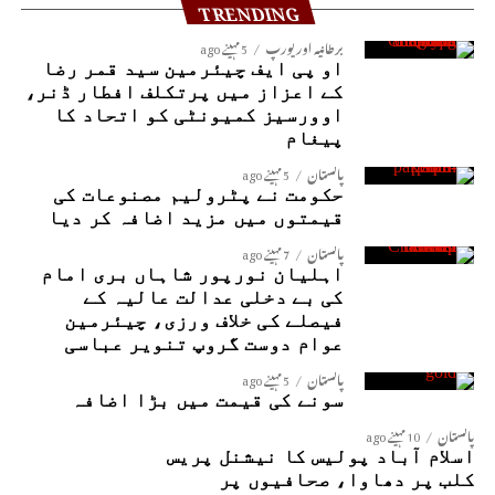
TRENDING
برطانیہ اور یورپ
5 مہینے ago
او پی ایف چیئرمین سید قمر رضا
کے اعزاز میں پرتکلف افطار ڈنر،
اوورسیز کمیونٹی کو اتحاد کا
پیغام
پاکستان
5 مہینے ago
حکومت نے پٹرولیم مصنوعات کی
قیمتوں میں مزید اضافہ کر دیا
پاکستان
7 مہینے ago
اہلیان نورپور شاہاں بری امام
کی بے دخلی عدالت عالیہ کے
فیصلے کی خلاف ورزی، چیئرمین
عوام دوست گروپ تنویر عباسی
پاکستان
5 مہینے ago
سونے کی قیمت میں بڑا اضافہ
پاکستان
10 مہینے ago
اسلام آباد پولیس کا نیشنل پریس
کلب پر دھاوا، صحافیوں پر