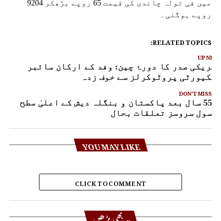
میں فی تولہ چاندی کی قیمت 65 روپے بڑھکر 9204
روپے ہوگئی۔
RELATED TOPICS:
UP NEX
مریکی صدر کا دورۂ چین: وفد کے ارکان سائبر
یکیورٹی پروٹوکرلز سے خوف زدہ
DON'T MISS
55 سال بعد پاکستان و بنگلہ دیش کے اعلیٰ سطح
سول سروسز تعلقات بحال
YOU MAY LIKE
CLICK TO COMMENT
یہ بھی پڑھیں