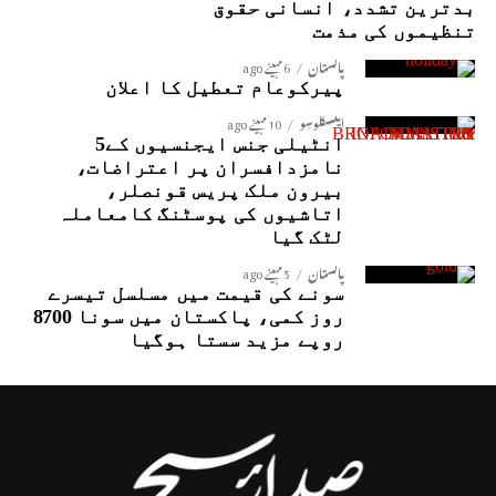
بدترین تشدد، انسانی حقوق
تنظیموں کی مذمت
پاکستان
6 مہینے ago
پیرکوعام تعطیل کا اعلان
ایکسکلوسِو
10 مہینے ago
انٹیلی جنس ایجنسیوں کے5
نامزدافسران پر اعتراضات،
بیرون ملک پریس قونصلر،
اتاشیوں کی پوسٹنگ کامعاملہ
لٹک گیا
پاکستان
5 مہینے ago
سونے کی قیمت میں مسلسل تیسرے
روز کمی، پاکستان میں سونا 8700
روپے مزید سستا ہوگیا