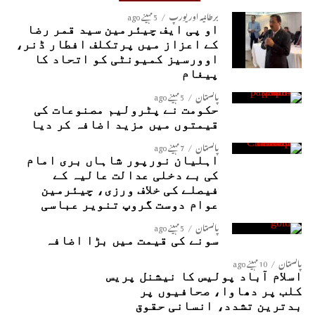
برطانیہ اور یورپ
5 مہینے ago
او پی ایف چیئرمین سید قمر رضا
کے اعزاز میں پرتکلف افطار ڈنر،
اوورسیز کمیونٹی کو اتحاد کا
پیغام
پاکستان
5 مہینے ago
حکومت نے پٹرولیم مصنوعات کی
قیمتوں میں مزید اضافہ کر دیا
پاکستان
7 مہینے ago
اہلیان نورپور شاہاں بری امام
کی بے دخلی عدالت عالیہ کے
فیصلے کی خلاف ورزی، چیئرمین
عوام دوست گروپ تنویر عباسی
پاکستان
5 مہینے ago
سونے کی قیمت میں بڑا اضافہ
پاکستان
10 مہینے ago
اسلام آباد پولیس کا نیشنل پریس
کلب پر دھاوا، صحافیوں پر
بدترین تشدد، انسانی حقوق