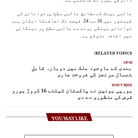
عالمی بینک کےمطابق عالمی سطح پرتوانائی کی
قیمتوں میں 16 سے 24 فیصد تک اضافےکا امکان ہے،
توانائی مہنگی ہونے سے عالمی سطح پر مہنگائی
میں اضافہ متوقع ہے۔
RELATED TOPICS:
UP NEX
ابندی کے باوجود ملک میں دوبارہ قابلِ
ستعمال سرنجز کی فروخت جاری
DON'T MISS
یورپی یونین نے پاکستان کیلئے 16 کروڑ یورو
قرض کی منظوری دے دی
YOU MAY LIKE