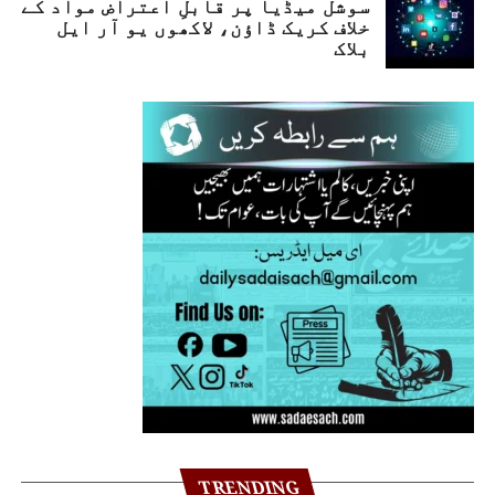
سوشل میڈیا پر قابلِ اعتراض مواد کے
خلاف کریک ڈاؤن، لاکھوں یو آر ایل
بلاک
TRENDING