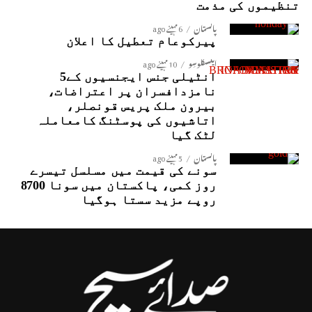
تنظیموں کی مذمت
پاکستان
6 مہینے ago
پیرکوعام تعطیل کا اعلان
ایکسکلوسِو
10 مہینے ago
انٹیلی جنس ایجنسیوں کے5
نامزدافسران پر اعتراضات،
بیرون ملک پریس قونصلر،
اتاشیوں کی پوسٹنگ کامعاملہ
لٹک گیا
پاکستان
5 مہینے ago
سونے کی قیمت میں مسلسل تیسرے
روز کمی، پاکستان میں سونا 8700
روپے مزید سستا ہوگیا