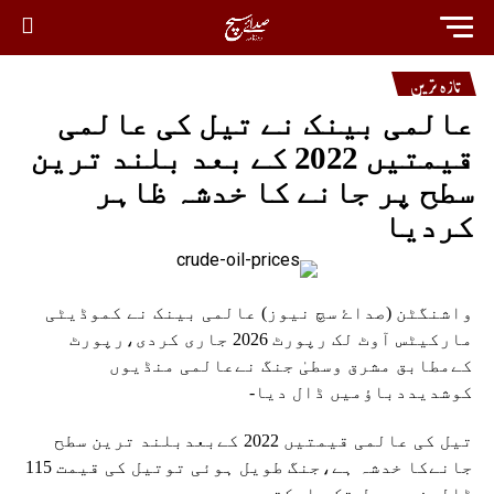
تازہ ترین
عالمی بینک نے تیل کی عالمی
قیمتیں 2022 کے بعد بلند ترین
سطح پر جانے کا خدشہ ظاہر
کردیا
واشنگٹن (صداۓ سچ نیوز) عالمی بینک نے کموڈیٹی
مارکیٹس آوٹ لک رپورٹ 2026 جاری کردی،رپورٹ
کےمطابق مشرق وسطیٰ جنگ نےعالمی منڈیوں
کوشدیددباؤمیں ڈال دیا-
تیل کی عالمی قیمتیں 2022 کےبعدبلند ترین سطح
جانےکا خدشہ ہے،جنگ طویل ہوئی توتیل کی قیمت 115
ڈالرفی بیرل تک جاسکتی ہے۔