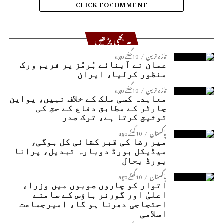
CLICK TO COMMENT
یہ بھی پڑھیں
تازہ ترین
10 گھنٹے ago
عمان نے آبنائے ہُرمُز پر فریم ورک
منظور کرلیا، ایران
تازہ ترین
10 گھنٹے ago
معاہدہ کسی ملک کے خلاف نہیں، یواین
چارٹر کے مطابق دفاع کے حق کی
توثیق کرتا ہے، ترک صدر
پاکستان
10 گھنٹے ago
میر رضا کی قبر کشائی کل ہوگی،
میڈیکل بورڈ دوبارہ تبدیل، پرانا
بورڈ بحال
پاکستان
10 گھنٹے ago
اتوار کو چاروں صوبوں میں وزراء
اعلیٰ اور گورنر ہاؤس کے سامنے
احتجاجی دھرنا ہو گا، امیرجماعت
اسلامی