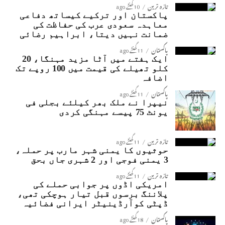
تازہ ترین
10 گھنٹے ago
پاکستان اور ترکیے کیساتھ دفاعی
معاہدہ سعودی عرب کی حفاظت کی
ضمانت نہیں دیتا، ابراہیم رضائی
پاکستان
11 گھنٹے ago
ایک ہفتے میں آٹا مزید مہنگا، 20
کلو تھیلے کی قیمت میں 100 روپے تک
اضافہ
پاکستان
11 گھنٹے ago
نیپرا نے ملک بھر کیلئے بجلی فی
یونٹ 75 پیسے مہنگی کردی
تازہ ترین
11 گھنٹے ago
حوثیوں کا یمنی شہر مارب پر حملہ،
3 یمنی فوجی اور 2 شہری جاں بحق
تازہ ترین
11 گھنٹے ago
امریکی اڈوں پر جوابی حملے کی
پلاننگ برسوں قبل تیار ہوچکی تھی،
ڈپٹی کوآرڈینیٹر ایرانی فضائیہ
پاکستان
18 گھنٹے ago