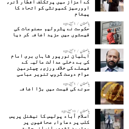
کے اعزاز میں پرتکلف افطار ڈنر،
اوورسیز کمیونٹی کو اتحاد کا
پیغام
پاکستان
5 مہینے ago
حکومت نے پٹرولیم مصنوعات کی
قیمتوں میں مزید اضافہ کر دیا
پاکستان
7 مہینے ago
اہلیان نورپور شاہاں بری امام
کی بے دخلی عدالت عالیہ کے
فیصلے کی خلاف ورزی، چیئرمین
عوام دوست گروپ تنویر عباسی
پاکستان
5 مہینے ago
سونے کی قیمت میں بڑا اضافہ
پاکستان
10 مہینے ago
اسلام آباد پولیس کا نیشنل پریس
کلب پر دھاوا، صحافیوں پر
بدترین تشدد، انسانی حقوق