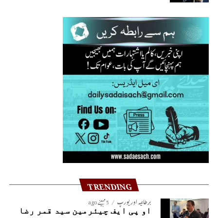
TRENDING
برطانیہ اور یورپ
5 مہینے ago
او پی ایف چیئرمین سید قمر رضا