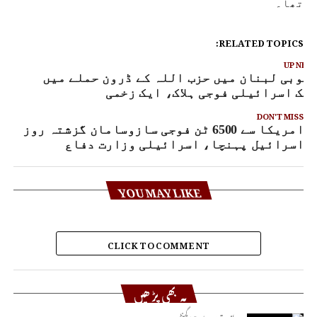
تھا۔
RELATED TOPICS:
UP NEX
نوبی لبنان میں حزب اللہ کے ڈرون حملے میں
یک اسرائیلی فوجی ہلاک، ایک زخمی
DON'T MISS
امریکا سے 6500 ٹن فوجی سازوسامان گزشتہ روز
اسرائیل پہنچا، اسرائیلی وزارت دفاع
YOU MAY LIKE
CLICK TO COMMENT
یہ بھی پڑھیں