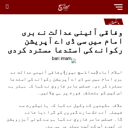
پاکستان
وفاقی آئینی عدالت نے بری
امام میں سی ڈی اے آپریشن
رکوانے کی استدعا مسترد کردی
اسلام آباد (صداۓ سچ نیوز) وفاقی آئینی عدالت نے
بری امام میں سی ڈی اے آپریشن رکوانے کی استدعا
مسترد کر دی۔ جسٹس عامر فاروق نے کہا کہ بہتر ہے
اس کیس کو متعلقہ فورم پر ہی چلائیں۔
علاقہ مکینوں کے وکیل نے کہا کہ ہائیکورٹ سے
فیصلہ آنے تک سارے گھروں کو گرا دیا جائے
گا۔ جسٹس عامر فاروق نے کہا ہم سے کوئی آبزرویشن
نہ لیں، آپ کے لیے بہتر یہ ہی ہے۔