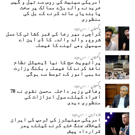
امریکی سینیٹ کی روس سے تیل و گیس
خریدنے والے بڑے ممالک پر سخت
پابندیاں عائد کرنے کے بل کی
منظوری
پاکستان
1 دن ago
کراچی، میر رضا کی قبر کشائی کاعمل
شروع، والد والدہ کا ڈی این اے
سیمپل بھی لینے کا فیصلہ
پاکستان
1 دن ago
پرائیویٹ حج کا نیا ڈیجیٹل نظام
نافذ کرنے کا فیصلہ، بکنگ وزارت
مذہبی امور کے توسط سے ہوگی
پاکستان
1 دن ago
وفاقی وزیر داخلہ محسن نقوی نے 78
افراد کیلئے سول اعزازات کی
منظوری دیدی
تازہ ترین
1 دن ago
امریکی سینیٹرز کی ٹرمپ کی ایران
کیخلاف جنگ ختم کرنے کیلئے پھر
قرارداد پیش