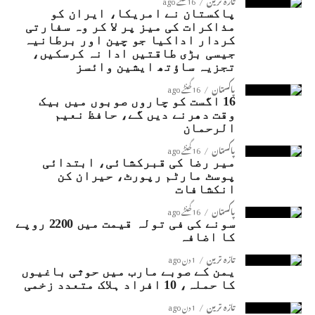
تازہ ترین
16 گھنٹے ago
پاکستان نے امریکا، ایران کو
مذاکرات کی میز پر لا کر وہ سفارتی
کردار اداکیا جو چین اور برطانیہ
جیسی بڑی طاقتیں ادا نہ کرسکیں،
تجزیہ ساؤتھ ایشین وائسز
پاکستان
16 گھنٹے ago
16 اگست کو چاروں صوبوں میں بیک
وقت دھرنے دیں گے، حافظ نعیم
الرحمان
پاکستان
16 گھنٹے ago
میر رضا کی قبرکشائی، ابتدائی
پوسٹ مارٹم رپورٹ، حیران کن
انکشافات
پاکستان
16 گھنٹے ago
سونے کی فی تولہ قیمت میں 2200 روپے
کا اضافہ
تازہ ترین
1 دن ago
یمن کے صوبے مارب میں حوثی باغیوں
کا حملہ، 10 افراد ہلاک متعدد زخمی
تازہ ترین
1 دن ago