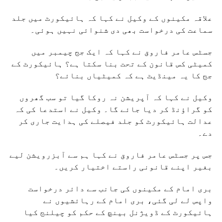
علاقہ مکینوں کے وکیل نے کہا کہ ہائیکورٹ میں جلد
سماعت کی درخواست بھی دی شنوائی نہیں ہوئی۔
جسٹس عامر فاروق نے کہا کہ ایک جج چیمبر میں
کمیٹی کس قانون کے تحت بنا سکتا ہے؟ ہائیکورٹ کے
جج کا یہ مینڈیٹ ہے کہ کمیٹیاں بنائے؟
وکیل نے کہا کہ آپریشن نہ روکا گیا تو سب گھروں
کو گراؤنڈ کر دیا جائے گا۔ وکیل نے استدعا کی کہ
عدالت ہائیکورٹ کو جلد فیصلے کی ہدایت جاری کر
دے۔
جس پر جسٹس عامر فاروق نے کہا ہم سے آبزرویشن لیے
بغیر اپنے قانونی راستے اختیار کریں۔
بری امام کے مکینوں کی جانب سے دائر درخواست
واپس لے لی گئی، بری امام کے رہائشیوں نے
ہائیکورٹ کے ڈویژنل بینچ کے حکم کو چیلنج کیا