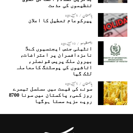
تنظیموں کی مذمت
پاکستان
6 مہینے ago
پیرکوعام تعطیل کا اعلان
ایکسکلوسِو
10 مہینے ago
انٹیلی جنس ایجنسیوں کے5
نامزدافسران پر اعتراضات،
بیرون ملک پریس قونصلر،
اتاشیوں کی پوسٹنگ کامعاملہ
لٹک گیا
پاکستان
5 مہینے ago
سونے کی قیمت میں مسلسل تیسرے
روز کمی، پاکستان میں سونا 8700
روپے مزید سستا ہوگیا