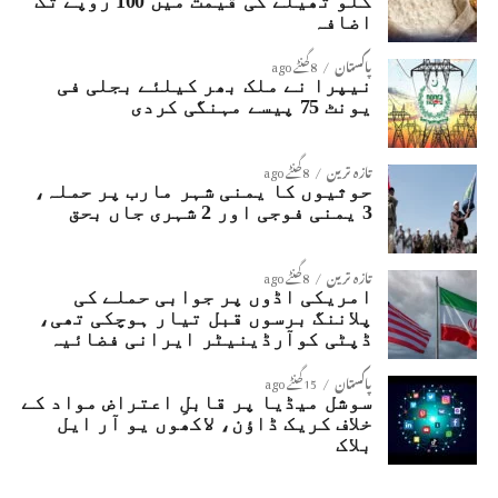
کلو تھیلے کی قیمت میں 100 روپے تک
اضافہ
پاکستان
8 گھنٹے ago
نیپرا نے ملک بھر کیلئے بجلی فی
یونٹ 75 پیسے مہنگی کردی
تازہ ترین
8 گھنٹے ago
حوثیوں کا یمنی شہر مارب پر حملہ،
3 یمنی فوجی اور 2 شہری جاں بحق
تازہ ترین
8 گھنٹے ago
امریکی اڈوں پر جوابی حملے کی
پلاننگ برسوں قبل تیار ہوچکی تھی،
ڈپٹی کوآرڈینیٹر ایرانی فضائیہ
پاکستان
15 گھنٹے ago
سوشل میڈیا پر قابلِ اعتراض مواد کے
خلاف کریک ڈاؤن، لاکھوں یو آر ایل
بلاک