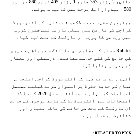
پانچ، 2 ہزار 353 چار، 1 ہزار 405 تین، 860 دو اور
580 امیدوار ایک پرچے میں کامیاب ہوئے۔
چیئرمین فقیر محمد لاکھو نے بتایا کہ انٹربورڈ
کراچی کی تاریخ میں پہلی بار سائنس جنرل گروپ
میں ریاضی کا پرچہ ای مارکنگ کے تحت لیا گیا۔
Rubrics سسٹم کے مطابق ای مارکنگ سے ریاضی کے پرچے
کی جانچ کی گئی جس سے شفافیت، درستگی اور معیار
کو یقینی بنایا گیا۔
انہوں نے مزید کہا کہ انٹربورڈ کراچی امتحانی
نظام کو جدید خطوط پر استوار کرنے کیلئے مسلسل
اقدامات کر رہا ہے اورآئندہ سال 2026 کے سالانہ
امتحانات میں انٹرمیڈیٹ کے مزید پرچوں کی جانچ
ای مارکنگ کے تحت کی جائے گی تاکہ معیار اور
شفافیت برقرار رہے۔
RELATED TOPICS: