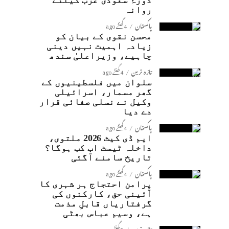
دورۂ سعودی عرب کیلئے
روانہ
پاکستان
4 گھنٹے ago
محسن نقوی کے بیان کو
زیادہ اہمیت نہیں دینی
چاہیے، وزیراعلیٰ سندھ
تازہ ترین
4 گھنٹے ago
سلوان میں فلسطینیوں کے
گھر مسمار، اسرائیلی
وکیل نے نسلی صفائی قرار
دے دیا
پاکستان
4 گھنٹے ago
ایم ڈی کیٹ 2026 ملتوی،
داخلہ ٹیسٹ اب کب ہوگا؟
تاریخ سامنے آگئی
پاکستان
4 گھنٹے ago
پرامن احتجاج ہر شہری کا
آئینی حق، کارکنوں کی
گرفتاریاں قابلِ مذمت
ہے، وسیم عباس بھٹی
تازہ ترین
5 گھنٹے ago