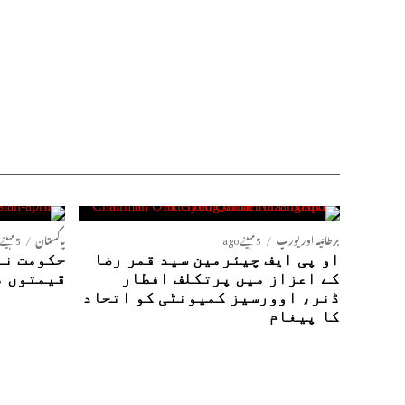
برطانیہ اور یورپ
5 مہینے ago
پاکستان
5 مہینے ago
او پی ایف چیئرمین سید قمر رضا
حکومت نے
کے اعزاز میں پرتکلف افطار
قیمتوں م
ڈنر، اوورسیز کمیونٹی کو اتحاد
کا پیغام