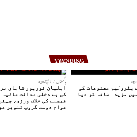
TRENDING
پاکستان
7 مہینے ago
 پٹرولیم مصنوعات کی
اہلیان نورپور شاہاں بری
یں مزید اضافہ کر دیا
کی بے دخلی عدالت عالیہ 
فیصلے کی خلاف ورزی، چیئر
عوام دوست گروپ تنویر عب