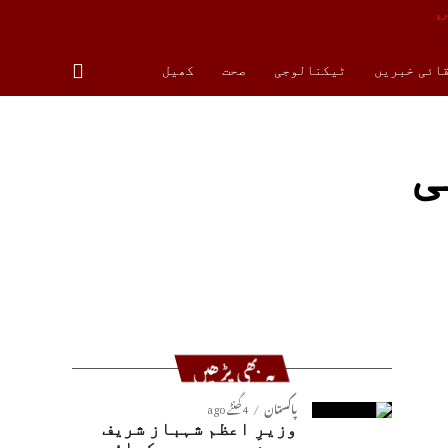
قائی خبریں
ٹیکنالوجی
صحت
کھیل
ی
یہ بھی پڑھیں
پاکستان
4 گھنٹے ago
وزیرِ اعظم شہباز شریف