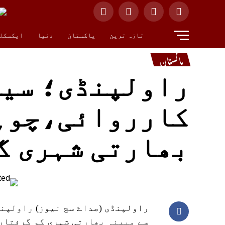
تازہ ترین
پاکستان
دنیا
ایکسکل
پاکستان
راولپنڈی؛ سیک
کارروائی،چوہڑ
بھارتی شہری گ
راولپنڈی (صداۓ سچ نیوز) راولپن
سے مبینہ بھارتی شہری کو گرفتار