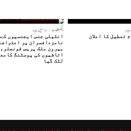
ایکسکلوسِو
10 مہینے ago
 تعطیل کا اعلان
ا
نامزدافسران پر اعتراضا
بیرون ملک پریس قونصلر،
اتاشیوں کی پوسٹنگ کامع
لٹک گیا