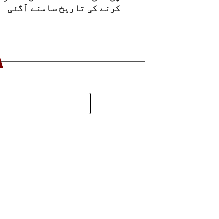
کرنے کی تاریخ سامنے آگئی