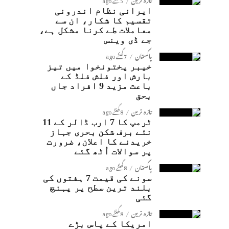
ایرانی نظام اندرونی
تقسیم کا شکار، ان سے
معاملات طے کرنا مشکل ہے،
جے ڈی وینس
پاکستان
7 گھنٹے ago
خیبر پختونخوا میں تیز
بارش اور فلش فلڈ کے
باعث مزید 9 افراد جاں
بحق
تازہ ترین
8 گھنٹے ago
ٹرمپ کا 7 ارب ڈالر کے 11
نئے برف شکن بحری جہاز
خریدنے کا اعلان، ضرورت
پر سوالات اُٹھ گئے
پاکستان
8 گھنٹے ago
سونے کی قیمت 7 ہفتوں کی
بلند ترین سطح پر پہنچ
گئی
تازہ ترین
8 گھنٹے ago
امریکا کے پاس بڑے