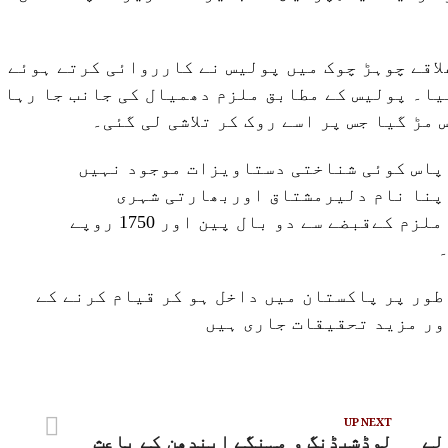
اقے چوہڑ چوک میں پولیس نے کارروائی کرتے ہوئے
یا۔ پولیس کے مطابق ملزم دھمیال کی جانب جا رہا
مڑ گیا جس پر اسے روک کر تلاشی لی گئی۔
پاس کوئی شناختی دستاویزات موجود نہیں
پنا نام دلیرمشتاق اوربھارتی شہری
ہونےکادعویٰ کیا،پولیس کےمطابق ملزم کےقبضے سے دو بال پین اور 1750 روپے
طور پر پاکستان میں داخل ہو کر قیام کرنے کے
ور مزید تحقیقات جاری ہیں
UP NEXT
لے
لوڈشیڈنگ و مہنگے ایندھن کے باعث