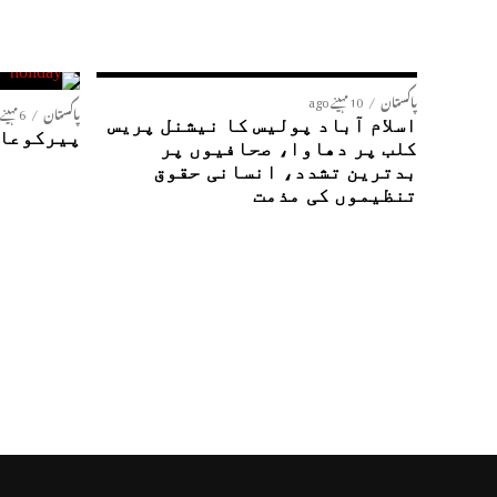
پاکستان
10 مہینے ago
پاکستان
6 مہینے ago
اسلام آباد پولیس کا نیشنل پریس
پیرکوعام
کلب پر دھاوا، صحافیوں پر
بدترین تشدد، انسانی حقوق
تنظیموں کی مذمت