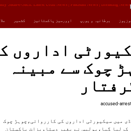
وزیوز
برطانیہ و یورپ
اوورسیز پاکستانیز
کشمیر
علا
کالمز
ENGLISH
یورٹی اداروں ک
 چوک سے مبینہ
رفتار
ڈی میں سیکیورٹی اداروں کی کارروائی،چوہڑ چوک
 کرلیا گیا،پولیس نے بغیر دستاویزات پاکستان