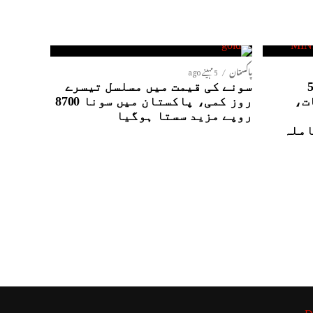
پاکستان
5 مہینے ago
نٹیلی جنس ایجنسیوں کے5
سونے کی قیمت میں مسلسل تیسرے
ت،
روز کمی، پاکستان میں سونا 8700
روپے مزید سستا ہوگیا
املہ