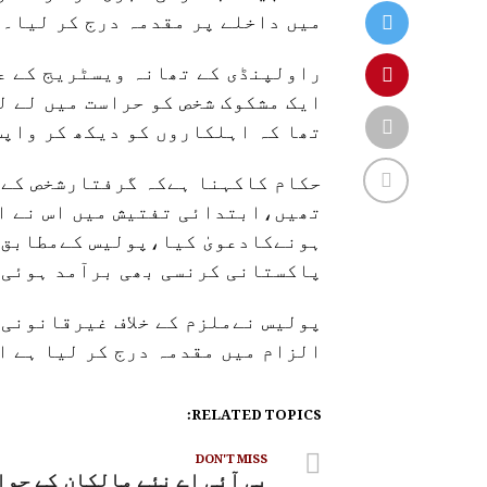
میں داخلے پر مقدمہ درج کر لیا۔
راولپنڈی کے تھانہ ویسٹریج کے عل
ایک مشکوک شخص کو حراست میں لے ل
تھا کہ اہلکاروں کو دیکھ کر واپس 
حکام کاکہنا ہےکہ گرفتارشخص کے 
تھیں،ابتدائی تفتیش میں اس نے ا
پاکستانی کرنسی بھی برآمد ہوئی۔
پولیس نےملزم کے خلاف غیرقانونی 
الزام میں مقدمہ درج کر لیا ہے ا
RELATED TOPICS:
DON'T MISS
پی آئی اے نئے مالکان کے حوا