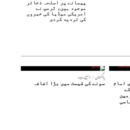
پیمانے پر اسلحہ ذخائر
موجود ہیں، ٹرمپ نے
امریکی میڈیا کی خبروں
کی تردید کردی
پاکستان
5 مہینے ago
 امام
سونے کی قیمت میں بڑا اضافہ
کے
مین
اسی