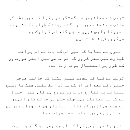
ہے۔
ٹرمپ نے صحافیوں سے گفتگو میں کہا کہ میں قطر کی
جانب سے تحفے میں دیے گئے بوئنگ طیارے کے ذریعے
امریکا واپس نہیں جاؤں گا، اس کی ایک وجہ
سیکیورٹی خدشات ہیں۔
انہوں نے بتایا کہ میں اس کے بجائے اس پرانے
طیارے میں سفر کروں گا جو ماضی میں ایئر فورس ون
کے طور پر استعمال ہوتا رہا ہے۔
ٹرمپ نے کہا کہ مجھے نہیں لگتا کہ حالیہ فوجی
حملوں کے بعد ایران کے ساتھ ایک مکمل جنگ یا وسیع
پیمانے پر تنازع دوبارہ شروع ہو گا، میرا خیال
ہے کہ یہ معاملہ بہت جلد ختم ہو جائے گا، انہوں
نے چند جہازوں کو نشانہ بنایا، جس کے جواب میں ہم
نے انہیں کہیں زیادہ سخت جواب دیا۔
انہوں نے یہ بھی کہا کہ اب جو بھی ہو گا، وہ بہت