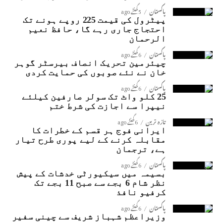
پاکستان
5 گھنٹے ago
پیٹرول کی قیمت 225 روپے ہونے تک
احتجاج جاری رہے گا، حافظ نعیم
الرحمان
پاکستان
6 گھنٹے ago
چیئرمین تحریک انصاف بیرسٹر گوہر
خان نے نئے صوبوں کی حمایت کردی
پاکستان
6 گھنٹے ago
25 کلو واٹ تک سولر صارفین کیلئے
نیپرا سے اجازت کی شرط ختم
تازہ ترین
6 گھنٹے ago
ایرانی فوج ہر قسم کے خطرات کا
مقابلہ کرنے کے لیے پوری طرح تیار
ہے، ترجمان
پاکستان
6 گھنٹے ago
بسیمہ میں سیکیورٹی خدشات کے پیش
نظر شام 6 بجے سے صبح 11 بجے تک
کرفیو نافذ
پاکستان
6 گھنٹے ago
وزیراعظم شہباز شریف سے چینی سفیر