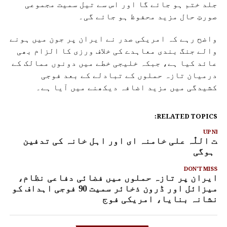
جلد ختم ہو جائے گا اور اس سے تیل سمیت مجموعی
صورتِ حال مزید محفوظ ہو جائے گی۔
واضح رہے کہ امریکی صدر نے ایران پر جون میں ہونے
والے جنگ بندی معاہدے کی خلاف ورزی کا الزام بھی
عائد کیا ہے، جبکہ خلیجی خطے میں دونوں ممالک کے
درمیان تازہ حملوں کے تبادلے کے بعد فوجی
کشیدگی میں مزید اضافہ دیکھنے میں آیا ہے۔
RELATED TOPICS:
UP NEX
یت اللّٰہ علی خامنہ ای اور اہل خانہ کی تدفین
ج ہوگی
DON'T MISS
ایران پر تازہ حملوں میں فضائی دفاعی نظام،
میزائل اور ڈرون ذخائر سمیت 90 فوجی اہداف کو
نشانہ بنایا، امریکی فوج