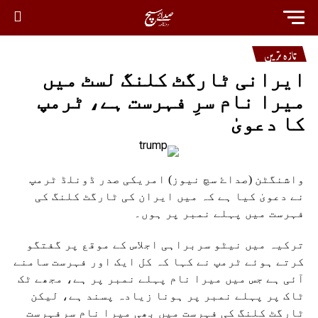
تازہ ترین
ایرانی ٹارگٹ کلنگ لسٹ میں
میرا نام سرِ فہرست ہے، ٹرمپ
کا دعویٰ
واشنگٹن (صداۓ سچ نیوز) امریکی صدر ڈونلڈ ٹرمپ
نے دعویٰ کیا ہے کہ میں ایران کی ٹارگٹ کلنگ کی
فہرست میں پہلے نمبر پر ہوں۔
ترکیہ میں نیٹو سربراہی اجلاس کے موقع پر گفتگو
کرتے ہوئے ٹرمپ نے کہا کہ کل ایک اور فہرست سامنے
آئی ہے جس میں میرا نام پہلے نمبر پر ہے، مجھے ٹک
ٹاک پر پہلے نمبر پر ہونا زیادہ پسند ہے، لیکن
ٹارگٹ کلنگ کی فہرست میں بھی میرا نام سرِفہرست