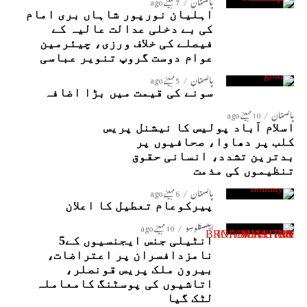
پاکستان
7 مہینے ago
اہلیان نورپور شاہاں بری امام
کی بے دخلی عدالت عالیہ کے
فیصلے کی خلاف ورزی، چیئرمین
عوام دوست گروپ تنویر عباسی
پاکستان
5 مہینے ago
سونے کی قیمت میں بڑا اضافہ
پاکستان
10 مہینے ago
اسلام آباد پولیس کا نیشنل پریس
کلب پر دھاوا، صحافیوں پر
بدترین تشدد، انسانی حقوق
تنظیموں کی مذمت
پاکستان
6 مہینے ago
پیرکوعام تعطیل کا اعلان
ایکسکلوسِو
10 مہینے ago
انٹیلی جنس ایجنسیوں کے5
نامزدافسران پر اعتراضات،
بیرون ملک پریس قونصلر،
اتاشیوں کی پوسٹنگ کامعاملہ
لٹک گیا