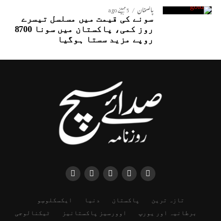
پاکستان
5 مہینے ago
سونے کی قیمت میں مسلسل تیسرے
روز کمی، پاکستان میں سونا 8700
روپے مزید سستا ہوگیا
تازہ ترین
پاکستان
دنیا
ایکسکلوسِو
برطانیہ اور یورپ
اوورسیز پاکستانیز
ٹیکنالوجی