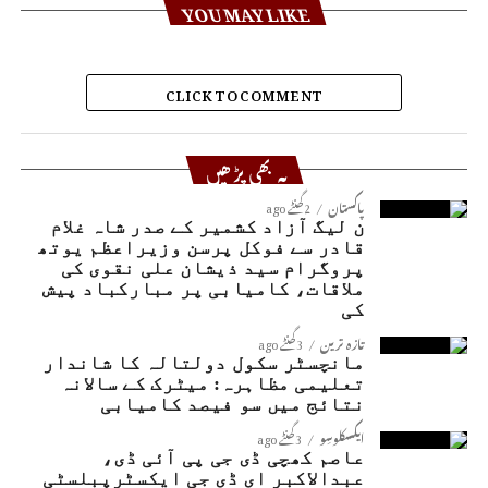
YOU MAY LIKE
CLICK TO COMMENT
یہ بھی پڑھیں
پاکستان
2 گھنٹے ago
ن لیگ آزاد کشمیر کے صدر شاہ غلام
قادر سے فوکل پرسن وزیراعظم یوتھ
پروگرام سید ذیشان علی نقوی کی
ملاقات، کامیابی پر مبارکباد پیش
کی
تازہ ترین
3 گھنٹے ago
مانچسٹر سکول دولتالہ کا شاندار
تعلیمی مظاہرہ: میٹرک کے سالانہ
نتائج میں سو فیصد کامیابی
ایکسکلوسِو
3 گھنٹے ago
عاصم کھچی ڈی جی پی آئی ڈی،
عبدالاکبر ای ڈی جی ایکسٹرپبلسٹی