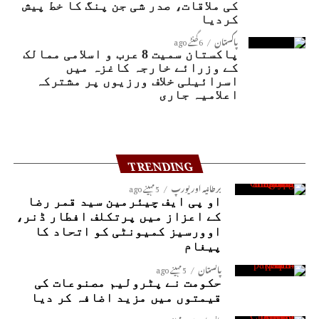
کی ملاقات، صدر شی جن پنگ کا خط پیش
کردیا
پاکستان
6 گھنٹے ago
پاکستان سمیت 8 عرب و اسلامی ممالک
کے وزرائے خارجہ کاغزہ میں
اسرائیلی خلاف ورزیوں پر مشترکہ
اعلامیہ جاری
TRENDING
برطانیہ اور یورپ
5 مہینے ago
او پی ایف چیئرمین سید قمر رضا
کے اعزاز میں پرتکلف افطار ڈنر،
اوورسیز کمیونٹی کو اتحاد کا
پیغام
پاکستان
5 مہینے ago
حکومت نے پٹرولیم مصنوعات کی
قیمتوں میں مزید اضافہ کر دیا