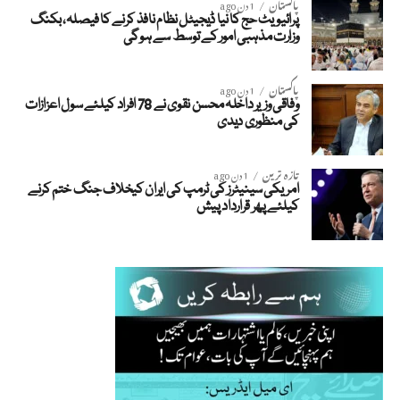
پاکستان
1 دن ago
پرائیویٹ حج کا نیا ڈیجیٹل نظام نافذ کرنے کا فیصلہ، بکنگ
وزارت مذہبی امور کے توسط سے ہوگی
پاکستان
1 دن ago
وفاقی وزیر داخلہ محسن نقوی نے 78 افراد کیلئے سول اعزازات
کی منظوری دیدی
تازہ ترین
1 دن ago
امریکی سینیٹرز کی ٹرمپ کی ایران کیخلاف جنگ ختم کرنے
کیلئے پھر قرارداد پیش