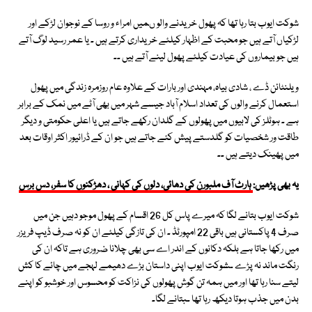
شوکت ایوب بتا رہا تھا کہ پھول خریدنے والو ںمیں امراء و روسا کے نوجوان لڑکے اور
لڑکیاں آتے ہیں جو محبت کے اظہار کیلئے خریداری کرتے ہیں ـ یا عمر رسید لوگ آتے
ہیں جو بیماروں کی عیادت کیلئے پھول لینے آتے ہیں ـ۔
ویلنٹائن ڈے ، شادی بیاہ، مہندی اور بارات کے علاوہ عام روزمرہ زندگی میں پھول
استعمال کرنے والوں کی تعداد اسلام آباد جیسے شہر میں بھی آٹے میں نمک کے برابر
ہے ـ ہوٹلز کی لابیوں میں پھولوں کے گلدان رکھے جاتے ہیں یا اعلی حکومتی و دیگر
طاقت ور شخصیات کو گلدستے پیش کئے جاتے ہیں جو ان کے ڈرائیور اکثر اوقات بعد
میں پھینک دیتے ہیں ـ۔
یہ بھی پڑھیں:
ہارٹ آف ملبورن کی دھائی، دلوں کی کہانی ، دھڑکنوں کا سفر، دس برس
شوکت ایوب بتانے لگا کہ میرے پاس کل 26 اقسام کے پھول موجو دہیں جن میں
صرف 4 پاکستانی ہیں باقی 22 امپورٹڈ ـ ان کی تازگی کیلئے ان کو نہ صرف ڈیپ فریزر
میں رکھا جاتا ہے بلکہ دکانوں کے اندر اے سی بھی چلانا ضروری ہے تاکہ ان کی
رنگت ماند نہ پڑے ـشوکت ایوب اپنی داستان بڑے دھیمے لہجے میں چائے کا کش
لیتے سنا رہا تھا اور میں ہمہ تن گوش پھولوں کی نزاکت کو محسوس اور خوشبو کو اپنے
بدن میں جذب ہوتا دیکھ رہا تھا ـبتانے لگا۔