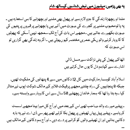
یہ بھی پڑھیں:
میلبورن میں نبض شناسوں کیساتھ شام
ملنا او ربچھڑنا زندگی کا جزو لازم ہے اور پھول بھی ملنے اور بچھڑنے کا ہی استعارہ ہیں ـ
یہ یا تو محبوب ملنے پر گجرے کی صورت میں آتے ہیں یا بچھڑنے پر قبروں پر پتیوں کی
صورت بکھیرے جاتے ہیں ـ مجھے اس بات کی آج تک سمجھ نہیں آسکی کہ پھولوں
کا کاروبار کرنے والو ںکی عمریں مختصر کیو ںہوتی ہیں ـ اگر وہ زندگی بھی گزاریں تو
اس صورت کہ
اٹھاکے پھول کی پتی نزاکت سے مسل ڈالی
اشارے سے کہاہم دل کا یو ں حال کرتے ہیں
اسلام آباد کوہسار مارکیٹ میں کل 12 دکانوں میں سے 4 پٹھانوں کی ملکیت تھیں،
جبکہ 8 پنجابیوں کی ـ راہ چلتے مجھے پرفیکٹ فلاور کے مالک شوکت ایوب نے متاثر
کیا ـ وہ بتا رہا تھا کہ ہمار خاندان پچھلے 50 سال سے اس کاروبار سے وابستہ ہے۔
ـ پہلے میرے والد صاحب تھے اس کے بعد میں اور آج کل میرا بیٹا مجھے اسسٹ
کررہاہے ـ پہلے پہل یہاں ٹھیلوں پر پھول بکا کرتے تھے پھر سی ڈی اے نے یہ بارہ
دکانیں بنائیں اور ان ٹھیلے والوں کو کرائے پر دے دیں ـ اور آج ہم دکانوں کے مالک ہیں
ـ۔