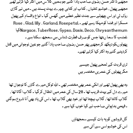
مجھے ڈاکٹر حسن رضوی صاحب یاد آگئے جو ہمیں کلا س میں اکثر کہا کرتے تھے
مجھے پھول ، خوشبو، تتلیاں ، کتاب اور کتابی چہرے بہت پسند ہیں ـ میں نے گاڑی
روک لی اور اس چھوٹے سے جنت نظیر خطے میں گھس گیا ـ انواع واقسام کے پھول
مسکرا اور فضا کو مہکا رہے تھے ـ Rose , Glad, lilly . Garland, Rosepetal,
Nargace, TuberRose, Gypso, Dasis, Deco, Chrysanthemumکیا
غضب کا سما ںتھا جس کو صرف فطرت شناس ہی سمجھ سکتا ہے ـ
پھولو ںکو دیکھ کر مجھے پھر حسن رضوی صاحب یاد آگئے جو عین نوجوانی میں قتل
کردیئے گئے وہ اکثر کہا کرتے تھےـ
تری قربت کے لمحے پھول جیسے
مگر پھولوں کی عمریں مختصر ہیں
وہ بھی پھول تھے اور انکی عمر بھی مختصر تھی ـ اللہ توکل میرے گاؤں کا نوجوان تھا
میرے دل کے بہت قریب تھا ـ 28 سال کی عمر میں انتقال کرگیا ـ گلاب اگاتا تھا ،
گلاب کاٹتا تھا ، گلاب بیچتا تھا اور خود بھی گلاب تھا ـ اس کی یاد بھی آنا شروع ہوگئی
ـ فہمی بدایوانی صاحب نے کیا خوب کہا ہے ـ
گل فروشوں کو یہ بات کیسے سمجھاؤں
اس کی خوشبو اسی سے آتی ہے