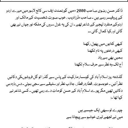
ڈاکٹر حسن رضوی صاحب 2000 ء میں گورنمنٹ ایف سی کالج لاہور میں میرے اردو
کے پروفیسر رہے ہیں ـ صاحب طرزادیب ، خوب صورت شخصیت کے مالک اور
اردوکے منفرد لہجے کے شاعر تھے ـ ان کی یہ غزل سروں کی ملکہ نور جہاں نے بھی
گائی او رکیا کمال گائی ـ۔
کبھی کتابوں میں پھول رکھنا
کبھی درختوں پہ نام لکھنا
ہمیں بھی ہے یاد
آج تک وہ نظر سے حرف سلام لکھنا
گذشتہ روز اسلام آباد کی کوہسار مارکیٹ کے پاس سے گذر ا تو گل فروشوںکی دکانیں
نظر آئیں ـ خوبصورت ، قطاردر قطار ، جاذب نظر اور سلیقے سے سجی ہوئی ـ دس بارہ ہی
دکانیں تھیں مگر پورے اسلام آباد کے حسن کو مات دے رہی تھیں ـ کسی شاعر نے
کہا تھا ـ:
چہرے تو سبھی ایک جیسے ہیں
میں نے تجھے تیری خوشبو سے پہچانا ہے