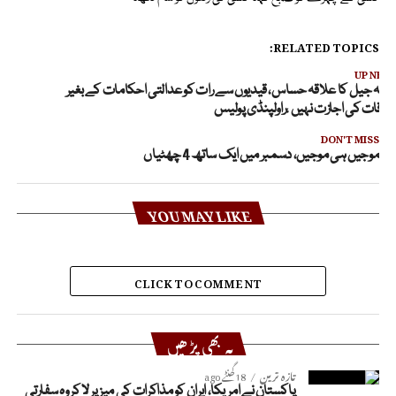
RELATED TOPICS:
UP NEX
ڈیالہ جیل کا علاقہ حساس، قیدیوں سے رات کو عدالتی احکامات کے بغیر
لاقات کی اجازت نہیں ،راولپنڈی پولیس
DON'T MISS
موجیں ہی موجیں، دسمبر میں ایک ساتھ 4 چھٹیاں
YOU MAY LIKE
CLICK TO COMMENT
یہ بھی پڑھیں
تازہ ترین
18 گھنٹے ago
پاکستان نے امریکا، ایران کو مذاکرات کی میز پر لا کر وہ سفارتی