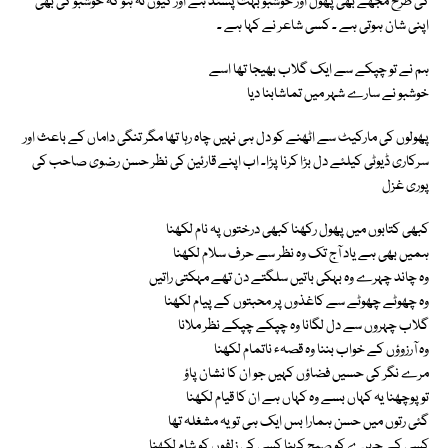
کی طرح مجھے بھی پھول اور خوشبو بہت پسند ہے اور کیوں نہ ہو کہ خوشبو کی بھی
اپنی شان ہوتی ہے ـ کسی شاعر نے کہا ہے ـ
ہم نے تو چپکے سے ایک گلاب بھیجا تھا اسے
خوشبو نے سارے شہر میں تماشابنا دیا
پھولوں کی مارکیٹ سے اٹھنے کو دل ہی نہیں چاہ رہا تھا مگر تنگی داماں کے باعث اور
سرکاری ڈیوٹی کیلئے دل بڑا کرنا پڑاـ اب اپنے قارئین کی نظر حسن رضوی صاحب کی
پوری غزل
کبھی کتابوں میں پھول رکھنا کبھی درختوں پہ نام لکھنا
ہمیں بھی ہے یاد آج تک وہ نظر سے حرف سلام لکھنا
وہ چاند چہرے وہ بہکی باتیں سلگتے دن تھے مہکتی راتیں
وہ چھوٹے چھوٹے سے کاغذوں پر محبتوں کے پیام لکھنا
گلاب چہروں سے دل لگانا وہ چپکے چپکے نظر ملانا
وہ آرزوؤں کے خواب بننا وہ قصہء ناتمام لکھنا
مرے نگر کی حسیں فضاؤں کہیں جو ان کا نشان پاؤ
تو پوچھنا یہ کہاں بسے وہ کہاں ہے ان کا قیام لکھنا
گئی رتوں میں حسن ہمارا بس ایک ہی تو یہ مشغلہ تھا
کسی کے چہرے کو صبح کہنا کسی کی زلفوں کو شام لکھنا