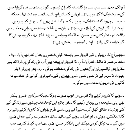
آج تک مجھ سے سب سے بڑا گلدستہ کامرا ن ٹیسوری گورنر سندھ نے تیا رکروایا جس
کی مالیت ایک لاکھ روپے تھے او راس کا سائز پانچ بائے ساڑھے چار فٹ تھا ـ جبکہ
سب سے چھوٹا گلدستہ ایک سو روپے کا تیا رکیا ـ تین پھول لئے اور ان کو ریپر میں
لپیٹ دیا ـ گل فروش کی آواز میں سوز تھا ، بیان میں طاقت ، انداز میں روانی ، جذبے میں
رفاقت اور منظر کشی میں حسن ـ حالانکہ وہ واجبی سا پڑھا لکھا تھا مگر یونیورسٹی کا
گریجوایٹ لگ رہا تھا ـ اپنے کاروبار سے خوش بھی تھا ـ
مجھے آج تک پھولوں کے کاروبار سے وابستہ کوئی شخص پریشان نظر نہیں آیا صرف
مختصر عمر کا مالک نظر آیا ـ آپ کا کاروبار اور پیشہ بھی آپ کی زندگی پر اثر ڈالتا ہے
ـکروڑپتی ٹرانسپورٹرز اور آڑھتیوں کی زندگی مختلف ہوگی ـ ارب پتی پراپرٹی ڈیلر
جھوٹ کا سہارا لے کر لمبی لمبی ضرور چھوڑیں گے ـامیر ترین گوالے کی شخصیت
گالیوں کی مرہون منت ضرور ہوگی ۔
ـ سونے کا کاروبار کرنے والا نفیس اور خوب صورت ہوگا ـجبکہ سرکاری افسر و اہلکار
بھی اپنی علیحدہ ہی پہچان رکھے گا ـبغور جائزہ لیں تو مختلف پیشوں سے زندگی کے
کئی پوشیدہ حقائق کھل کر سامنے آ تے ہیں ـ اسی طرح پھولوں کا کاروبار کرنے والے نرم
گداز ،دلکش ، ہوش ربا اور لطیف ہونے کے ساتھ ساتھ مختصر عمر کے حامل ضرور
ہوں گے ـاللہ توکل کو ہی دیکھ لیں یا ڈاکٹر حسن رضوی صاحب کوـ ڈاکٹر صاحب