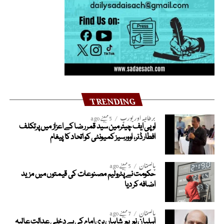
TRENDING
برطانیہ اور یورپ
5 مہینے ago
او پی ایف چیئرمین سید قمر رضا کے اعزاز میں پرتکلف
افطار ڈنر، اوورسیز کمیونٹی کو اتحاد کا پیغام
پاکستان
5 مہینے ago
حکومت نے پٹرولیم مصنوعات کی قیمتوں میں مزید
اضافہ کر دیا
پاکستان
7 مہینے ago
اہلیان نورپور شاہاں بری امام کی بے دخلی عدالت عالیہ