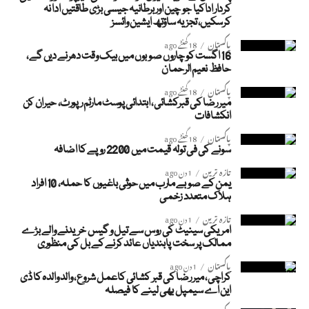
کردار اداکیا جو چین اور برطانیہ جیسی بڑی طاقتیں ادا نہ
کرسکیں، تجزیہ ساؤتھ ایشین وائسز
پاکستان
18 گھنٹے ago
16 اگست کو چاروں صوبوں میں بیک وقت دھرنے دیں گے،
حافظ نعیم الرحمان
پاکستان
18 گھنٹے ago
میر رضا کی قبرکشائی، ابتدائی پوسٹ مارٹم رپورٹ، حیران کن
انکشافات
پاکستان
18 گھنٹے ago
سونے کی فی تولہ قیمت میں 2200 روپے کا اضافہ
تازہ ترین
1 دن ago
یمن کے صوبے مارب میں حوثی باغیوں کا حملہ، 10 افراد
ہلاک متعدد زخمی
تازہ ترین
1 دن ago
امریکی سینیٹ کی روس سے تیل و گیس خریدنے والے بڑے
ممالک پر سخت پابندیاں عائد کرنے کے بل کی منظوری
پاکستان
1 دن ago
کراچی، میر رضا کی قبر کشائی کاعمل شروع، والد والدہ کا ڈی
این اے سیمپل بھی لینے کا فیصلہ