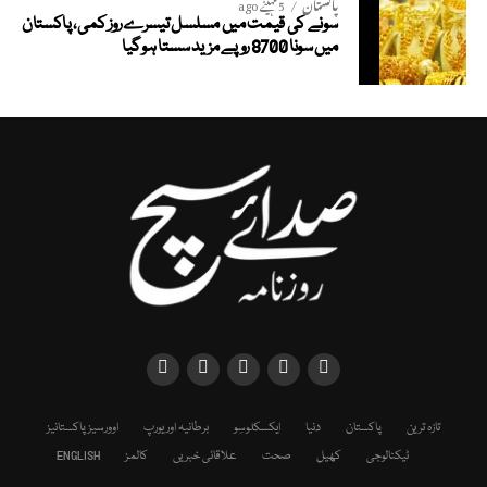
پاکستان
5 مہینے ago
سونے کی قیمت میں مسلسل تیسرے روز کمی، پاکستان
میں سونا 8700 روپے مزید سستا ہوگیا
تازہ ترین
پاکستان
دنیا
ایکسکلوسِو
برطانیہ اور یورپ
اوورسیز پاکستانیز
ٹیکنالوجی
کھیل
صحت
علاقائی خبریں
کالمز
ENGLISH