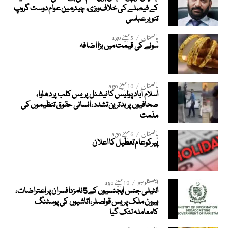
کے فیصلے کی خلاف ورزی، چیئرمین عوام دوست گروپ
تنویر عباسی
پاکستان
5 مہینے ago
سونے کی قیمت میں بڑا اضافہ
پاکستان
10 مہینے ago
اسلام آباد پولیس کا نیشنل پریس کلب پر دھاوا،
صحافیوں پر بدترین تشدد، انسانی حقوق تنظیموں کی
مذمت
پاکستان
6 مہینے ago
پیرکوعام تعطیل کا اعلان
ایکسکلوسِو
10 مہینے ago
انٹیلی جنس ایجنسیوں کے5 نامزدافسران پر اعتراضات،
بیرون ملک پریس قونصلر، اتاشیوں کی پوسٹنگ
کامعاملہ لٹک گیا