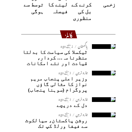
زخمی
کرنے کے
لینے کا
توسط سے
بل کی
فیصلہ
ہوگی
منظوری
کالمز
پاکستان
2 ہفتے ago
ٹیکسلا کی سیاست کا بدلتا
منظرنامہ… کردار،
قیادت اور نئے امکانات
تازہ ترین
3 ہفتے ago
وزیر اعلی پنجاب مریم
نواز کا مثالی گاؤں
پروگرام (سوہنا پنجاب)
تازہ ترین
3 ہفتے ago
دل کے دریچے
تازہ ترین
3 ہفتے ago
روشن پاکستان، سیالکوٹ
سے فیفا ورلڈ کپ تک