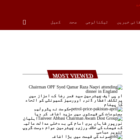
قائی خبریں
ٹیکنالوجی
صحت
کھیل
MOST VIEWED
او پی ایف چیئرمین سید قمر رضا کے اعزاز میں
پرتکلف افطار ڈنر، اوورسیز کمیونٹی کو اتحاد
کا پیغام
حکومت نے پٹرولیم
مصنوعات کی قیمتوں میں مزید اضافہ کر دیا
اہلیان
نورپور شاہاں بری امام کی بے دخلی عدالت عالیہ
کے فیصلے کی خلاف ورزی، چیئرمین عوام دوست گروپ
تنویر عباسی
سونے کی قیمت میں بڑا اضافہ