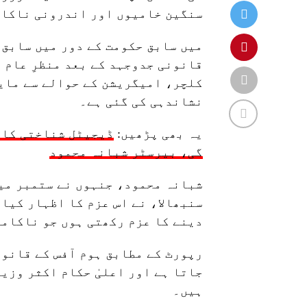
سنگین خامیوں اور اندرونی ناکام
قانونی جدوجہد کے بعد منظرِ عام 
کلچر، امیگریشن کے حوالے سے مای
نشاندہی کی گئی ہے۔
یہ بھی پڑھیں:
ڈیجیٹل شناختی کار
گی، بیرسٹر شبانہ محمود
شبانہ محمود، جنہوں نے ستمبر میں
سنبھالا، نے اس عزم کا اظہار کیا 
دینے کا عزم رکھتی ہوں جو ناکامی
رپورٹ کے مطابق ہوم آفس کے قانون
جاتا ہے اور اعلیٰ حکام اکثر وزی
ہیں۔