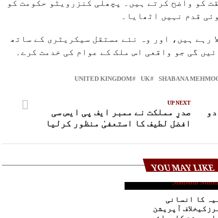
ت کو واضح کرتے ہیں۔ پچھلی کنزرویٹو حکومت کو
وئی قدم نہیں اٹھایا۔
ا رہے ہیں، اور وہ نئے مستقل سیکریٹری کے ساتھ
ئیں گی جو واقعی اس ملک کے عوام کی خدمت کرے۔
UNITED KINGDOM
UK
SHABANA MEHMO
UP NEXT
گریڈ 19 کے دو
صدرِ مملکت نے ممبر ایف پی ایس سی
افضل لطیف کا استعفیٰ منظور کرلیا
YOU MAY LIKE
یہ کا انسانی
رزکیخلاف آپریشن
لہ، سخت کاروائی