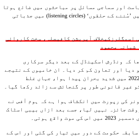
است اور سماجی مسائل پر مباحثوں میں ضائع ہوتا
ہے، جہاں اہلکار کام کے اوقات میں ’سُننے کے حلقوں‘ (listening circles) میں جذباتی
 اسمگلرزکیخلاف آپریشن کافیصلہ، سخت کاروائی
 شبانہ محمود
ا کہ ونڈرش اسکینڈل کے بعد دیگر سرکاری
 دیا اور تعاون کم کر دیا۔ ان خامیوں کے نتیجے
میں مینسٹن پناہ گزین مرکز میں 2022 میں شدید بحران پیدا ہوا، جہاں غلط
نر کی رپورٹ میں انکشاف ہوا ہے کہ ہوم آفس نے
وقت جائزہ نہیں لیا، جسے بعد ازاں بیبی اسٹاک
وت واقع ہوئی۔
سابقہ حکومت کے دور میں تیار کی گئی اور اس کے