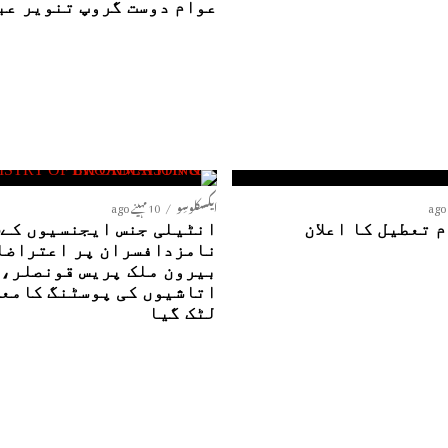
عوام دوست گروپ تنویر عب
ایکسکلوسِو
10 مہینے ago
 تعطیل کا اعلان
ا
نامزدافسران پر اعتراضا
بیرون ملک پریس قونصلر،
اتاشیوں کی پوسٹنگ کامع
لٹک گیا