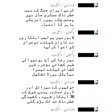
تازہ ترین
4 گھنٹے ago
ٹرمپ ایران جنگ کے سبب
خطرناک عسکری جال میں
پھنس چکے ہیں، امریکی
ماہر کا انتباہ
پاکستان
5 گھنٹے ago
لاہورمیں پولیس اہلکاروں
نے تاوان کیلئے نوجوان
کو اغوا کرلیا
پاکستان
6 گھنٹے ago
میر رضا کی آج ہونیوالی
قبر کشائی مؤخر، قبر
کشائی کیلئے تیسرا
میڈیکل بورڈ تشکیل
تازہ ترین
6 گھنٹے ago
حوثیوں کے میزائل اور
ڈرون حملے، یمنی فوج کے
30 اہلکار شہید، کشیدگی
خطرناک حد تک بڑھ گئی
تازہ ترین
6 گھنٹے ago