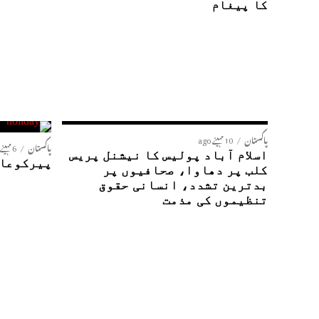
کا پیغام
پاکستان
10 مہینے ago
پاکستان
6 مہینے ago
اسلام آباد پولیس کا نیشنل پریس
پیرکوعام
کلب پر دھاوا، صحافیوں پر
بدترین تشدد، انسانی حقوق
تنظیموں کی مذمت