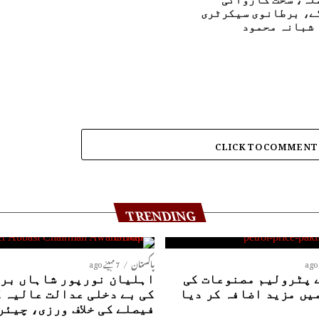
ے، برطانوی سیکرٹری
 شبانہ محمود
CLICK TO COMMENT
TRENDING
پاکستان
7 مہینے ago
 پٹرولیم مصنوعات کی
اہلیان نورپور شاہاں بری
یں مزید اضافہ کر دیا
کی بے دخلی عدالت عالیہ 
فیصلے کی خلاف ورزی، چیئر