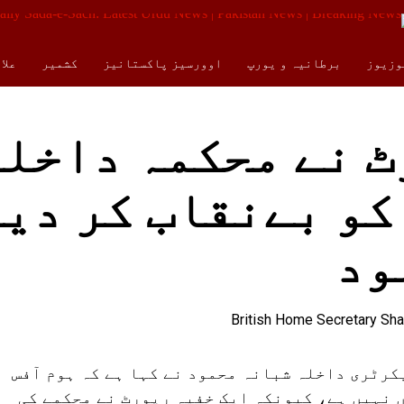
وزیوز
برطانیہ و یورپ
اوورسیز پاکستانیز
کشمیر
علا
کالمز
ENGLISH
ٹ نے محکمہ داخلہ
کو بےنقاب کر دی
ود
کرٹری داخلہ شبانہ محمود نے کہا ہے کہ ہوم آفس
 نہیں ہے، کیونکہ ایک خفیہ رپورٹ نے محکمے کی