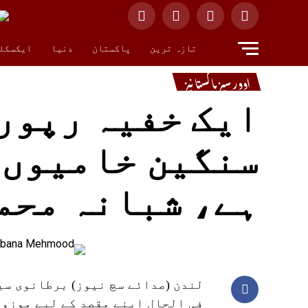
تازہ ترین
پاکستان
دنیا
ایکسکل
اوورسیز پاکستانیز
ایک خفیہ رپور
سنگین خامیوں 
ہے، شبانہ محم
لندن (صدائے سچ نیوز) برطانوی سی
فی الحال اپنے مقصد کے لیے موزوں