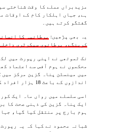
مزیدبراں عملے کا وقت شناختی سی
گفتگو کرتے ہیں۔
یہ بھی پڑھیں:
برطانیہ کا انسانی
کرینگے، برطانوی سیکرٹری داخلہ
نک ٹموتھی نے اپنی رپورٹ میں لکھ
محکموں نے ہوم آفس سے اعتماد کھو
اندازوں کے باعث 18 ہزار افراد کو غیر قانونی طور پر گنجائش سے زائد رکھا گیا۔
اسی سلسلے میں رواں ماہ ایک کورو
ایک پناہ گزین کی ذہنی صحت کا بر
ہوم بارج پر منتقل کیا گیا، جہاں دسمبر 2023 میں اس کی م
شبانہ محمود نے کہا کہ یہ رپورٹ 