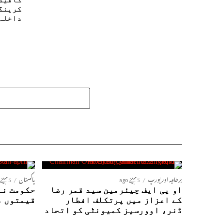
کرینگ
داخلہ
برطانیہ اور یورپ
5 مہینے ago
پاکستان
5 مہینے ago
او پی ایف چیئرمین سید قمر رضا
حکومت نے
کے اعزاز میں پرتکلف افطار
قیمتوں م
ڈنر، اوورسیز کمیونٹی کو اتحاد