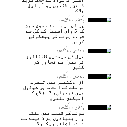
اعتراض مواد کے خلاف کریک
ڈاؤن، لاکھوں یو آر ایل
بلاک
پاکستان
4 گھنٹے ago
پی ڈی ایم اے نے مون سون
کا 5 واں اسپیل کے کل سے
شروع ہونے کی پیشگوئی
کردی
تازہ ترین
4 گھنٹے ago
تیل کی قیمتیں 83 ڈالرز
فی بیرل سے تجاوز کر
گئیں
تازہ ترین
4 گھنٹے ago
آزادکشمیر میں تیسرے
مرحلے کے انتخابی شیڈول
میں تبدیلی، 2 اضلاع کے
الیکشن ملتوی
پاکستان
4 گھنٹے ago
سونے کی قیمت میں ہفتہ
وار بنیادوں پر 5 فیصد سے
زائد اضافہ ریکارڈ