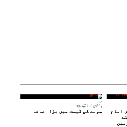
پاکستان
5 مہینے ago
 امام
سونے کی قیمت میں بڑا اضافہ
کے
مین