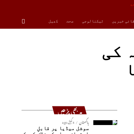
قائی خبریں
ٹیکنالوجی
صحت
کھیل
 کی
ا
یہ بھی پڑھیں
پاکستان
4 گھنٹے ago
سوشل میڈیا پر قابلِ