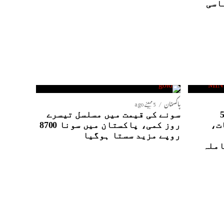
اسی
پاکستان
5 مہینے ago
نٹیلی جنس ایجنسیوں کے5
سونے کی قیمت میں مسلسل تیسرے
ت،
روز کمی، پاکستان میں سونا 8700
روپے مزید سستا ہوگیا
املہ