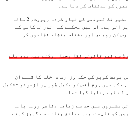
یوں کو بےنقاب کر دیا ہے۔
میں سابق حکومت کے دور میں سابق مشیر نک ٹموتھی کی تیار کردہ رپورٹ، 2 سالہ
پر آئی ہے۔ اس میں محکمے کے اندر ناکامی کے
وس کن رویے، اور مختلف متضاد نظاموں کی
ڈ سے غیر قانونی نقل وحمل روکنے میں مدد ملے
 یویٹ کوپر کی جگہ وزارتِ داخلہ کا قلمدان
ہے کہ میں ہوم آفس کو مکمل طور پر ازسرِنو تشکیل
 کے لیے بنایا گیا تھا۔
ی مشیروں میں حد سے زیادہ دفاعی رویہ پایا
روں کو ناپسندیدہ حقائق بتانے سے گریز کرتے