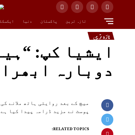
تازہ ترین
پاکستان
دنیا
ایکسکل
تازہ ترین
ایشیا کپ: “ہین
دوبارہ ابھرا
میچ کے بعد روایتی ہاتھ ملانے کی 
پوسٹ نے مزيد ڈرامہ پیدا کیا ہے۔
RELATED TOPICS: