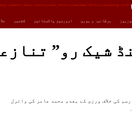
وزیوز
برطانیہ و یورپ
اوورسیز پاکستانیز
کشمیر
علا
کالمز
ENGLISH
ڈ شیک رو” تنازع
رسم کی خلاف ورزی کے بعد، محمد عامر کی وائرل