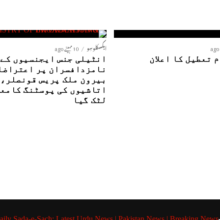
ایکسکلوسِو
10 مہینے ago
 تعطیل کا اعلان
ا
نامزدافسران پر اعتراضا
بیرون ملک پریس قونصلر،
اتاشیوں کی پوسٹنگ کامع
لٹک گیا