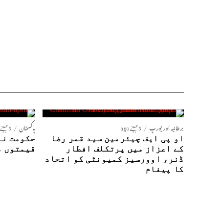
برطانیہ اور یورپ
5 مہینے ago
پاکستان
5 مہینے ago
او پی ایف چیئرمین سید قمر رضا
حکومت نے
کے اعزاز میں پرتکلف افطار
قیمتوں م
ڈنر، اوورسیز کمیونٹی کو اتحاد
کا پیغام