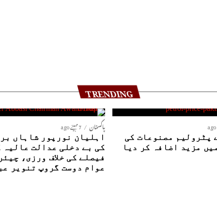
TRENDING
پاکستان
7 مہینے ago
 پٹرولیم مصنوعات کی
اہلیان نورپور شاہاں بری
یں مزید اضافہ کر دیا
کی بے دخلی عدالت عالیہ 
فیصلے کی خلاف ورزی، چیئر
عوام دوست گروپ تنویر عب