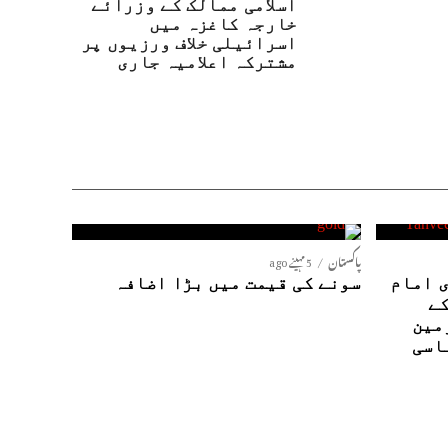
اسلامی ممالک کے وزرائے
خارجہ کاغزہ میں
اسرائیلی خلاف ورزیوں پر
مشترکہ اعلامیہ جاری
پاکستان
5 مہینے ago
 امام
سونے کی قیمت میں بڑا اضافہ
کے
مین
اسی