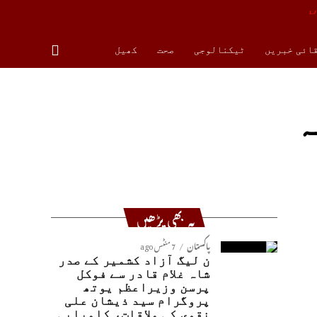
قائی خبریں
ٹیکنالوجی
صحت
کھیل
ہ
یہ بھی پڑھیں
پاکستان
7 منٹس ago
ن لیگ آزاد کشمیر کے صدر
شاہ غلام قادر سے فوکل
پرسن وزیراعظم یوتھ
پروگرام سید ذیشان علی
نقوی کی ملاقات، کامیابی