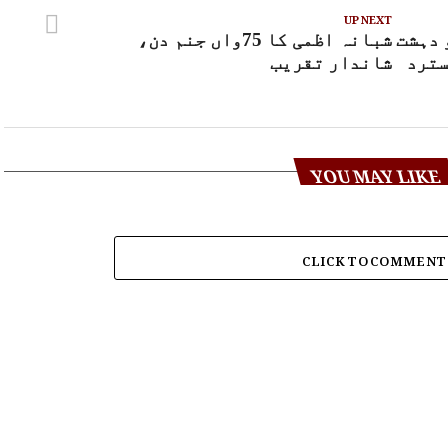
UP NEXT
 دہشت
شبانہ اظمی کا 75واں جنم دن،
سترد
شاندار تقریب
YOU MAY LIKE
CLICK TO COMMENT