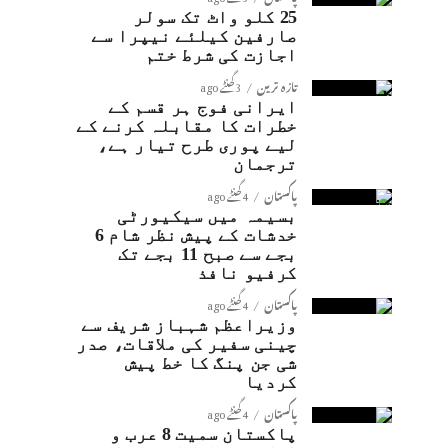
25 کلو واٹ تک سولر
صارفین کیلئے نیپرا سے
اجازت کی شرط ختم
تازہ ترین
3 گھنٹے ago
ایرانی فوج ہر قسم کے
خطرات کا مقابلہ کرنے کے
لیے پوری طرح تیار ہے،
ترجمان
پاکستان
4 گھنٹے ago
بسیمہ میں سیکیورٹی
خدشات کے پیش نظر شام 6
بجے سے صبح 11 بجے تک
کرفیو نافذ
پاکستان
4 گھنٹے ago
وزیراعظم شہباز شریف سے
چینی سفیر کی ملاقات، صدر
شی جن پنگ کا خط پیش
کردیا
پاکستان
4 گھنٹے ago
پاکستان سمیت 8 عرب و