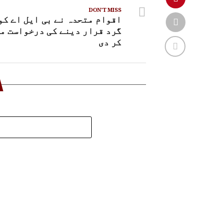
DON'T MISS
اقوام متحدہ نے بی ایل اے کو
گرد قرار دینے کی درخواست م
کر دی