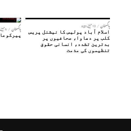
پاکستان
10 مہینے ago
پاکستان
6 مہینے ago
اسلام آباد پولیس کا نیشنل پریس
پیرکوعام
کلب پر دھاوا، صحافیوں پر
بدترین تشدد، انسانی حقوق
تنظیموں کی مذمت