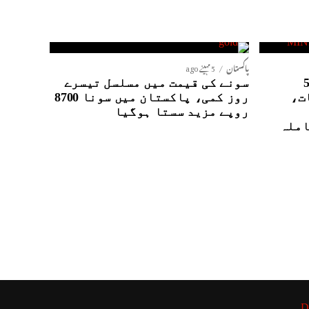
پاکستان
5 مہینے ago
نٹیلی جنس ایجنسیوں کے5
سونے کی قیمت میں مسلسل تیسرے
ت،
روز کمی، پاکستان میں سونا 8700
روپے مزید سستا ہوگیا
املہ