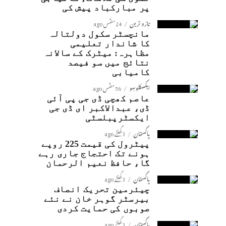
پر مبارکباد پیش کی
تازہ ترین
24 منٹس ago
مانچسٹر سکول دولتالہ
کا شاندار تعلیمی
مظاہرہ: میٹرک کے سالانہ
نتائج میں سو فیصد
کامیابی
ایکسکلوسِو
56 منٹس ago
عاصم کھچی ڈی جی پی آئی
ڈی، عبدالاکبر ای ڈی جی
ایکسٹرپبلسٹی
پاکستان
3 گھنٹے ago
پیٹرول کی قیمت 225 روپے
ہونے تک احتجاج جاری رہے
گا، حافظ نعیم الرحمان
پاکستان
3 گھنٹے ago
چیئرمین تحریک انصاف
بیرسٹر گوہر خان نے نئے
صوبوں کی حمایت کردی
پاکستان
3 گھنٹے ago