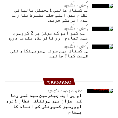
پاکستان
8 گھنٹے ago
پاکستان عالمی ڈیجیٹل مالیاتی
نظام میں اپنی جگہ مضبوط بنا رہا
ہے، امریکی جریدہ
پاکستان
8 گھنٹے ago
ایم کیو ایم کے مرکز پر 2 گروپوں
میں تصادم اور فائرنگ، مقدمہ درج
پاکستان
8 گھنٹے ago
پاکستان میں سونا پھرمہنگا، نئی
قیمت کیا؟ جانیے
TRENDING
برطانیہ اور یورپ
5 مہینے ago
او پی ایف چیئرمین سید قمر رضا
کے اعزاز میں پرتکلف افطار ڈنر،
اوورسیز کمیونٹی کو اتحاد کا
پیغام