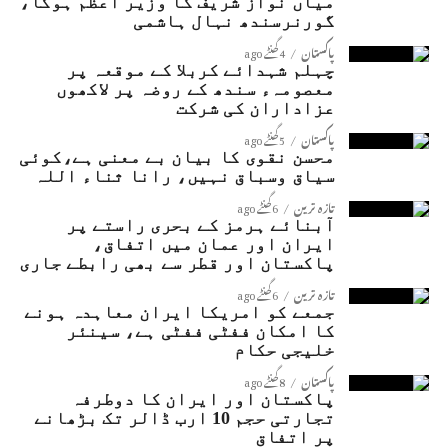
میاں نواز شریف کا وزیر اعظم ہوگا،
گورنرسندھ نہال ہاشمی
پاکستان
4 گھنٹے ago
چہلم شہدائے کربلا کے موقعہ پر
معصومہء سندھ کے روضہ پر لاکھوں
عزاداران کی شرکت
پاکستان
5 گھنٹے ago
محسن نقوی کا بیان بے معنی ہے،کوئی
سیاق وسباق نہیں، رانا ثناء اللہ
تازہ ترین
6 گھنٹے ago
آبنائے ہرمز کے بحری راستے پر
ایران اور عمان میں اتفاق،
پاکستان اور قطر سے بھی رابطے جاری
تازہ ترین
6 گھنٹے ago
جمعے کو امریکا ایران معاہدہ ہونے
کا امکان ففٹی ففٹی ہے، سینئر
خلیجی حکام
پاکستان
8 گھنٹے ago
پاکستان اور ایران کا دوطرفہ
تجارتی حجم 10 ارب ڈالر تک بڑھانے
پر اتفاق