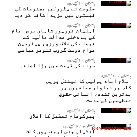
پاکستان
5 مہینے ago
حکومت نے پٹرولیم مصنوعات کی
قیمتوں میں مزید اضافہ کر دیا
پاکستان
7 مہینے ago
اہلیان نورپور شاہاں بری امام
کی بے دخلی عدالت عالیہ کے
فیصلے کی خلاف ورزی، چیئرمین
عوام دوست گروپ تنویر عباسی
پاکستان
5 مہینے ago
سونے کی قیمت میں بڑا اضافہ
پاکستان
10 مہینے ago
اسلام آباد پولیس کا نیشنل پریس
کلب پر دھاوا، صحافیوں پر
بدترین تشدد، انسانی حقوق
تنظیموں کی مذمت
پاکستان
6 مہینے ago
پیرکوعام تعطیل کا اعلان
ایکسکلوسِو
10 مہینے ago
انٹیلی جنس ایجنسیوں کے5