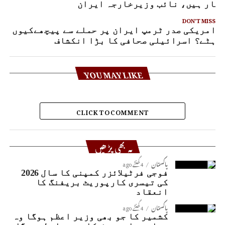
یار ہیں، نائب وزیرخارجہ ایران
DON'T MISS
امریکی صدر ٹرمپ ایران پر حملے سے پیچھےکیوں
ہٹے؟ اسرائیلی صحافی کا بڑا انکشاف
YOU MAY LIKE
CLICK TO COMMENT
یہ بھی پڑھیں
پاکستان
4 گھنٹے ago
فوجی فرٹیلائزر کمپنی کا سال 2026
کی تیسری کارپوریٹ بریفنگ کا
انعقاد
پاکستان
4 گھنٹے ago
کشمیر کا جو بھی وزیر اعظم ہوگا وہ