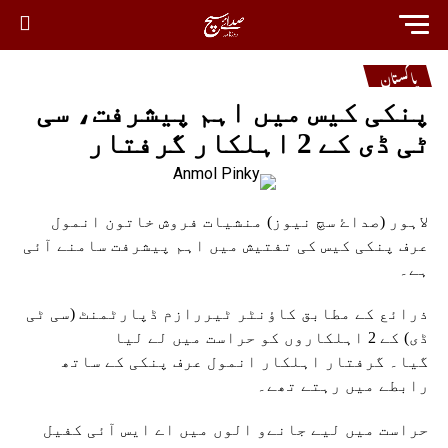
پاکستان
پنکی کیس میں اہم پیشرفت، سی
ٹی ڈی کے 2 اہلکار گرفتار
لاہور (صداۓ سچ نیوز) منشیات فروش خاتون انمول
عرف پنکی کیس کی تفتیش میں اہم پیشرفت سامنے آئی
ہے۔
ذرائع کے مطابق کاؤنٹر ٹیررازم ڈپارٹمنٹ (سی ٹی
ڈی) کے 2 اہلکاروں کو حراست میں لے لیا
گیا۔ گرفتار اہلکار انمول عرف پنکی کے ساتھ
رابطے میں رہتے تھے۔
حراست میں لیے جانےو الوں میں اے ایس آئی کفیل