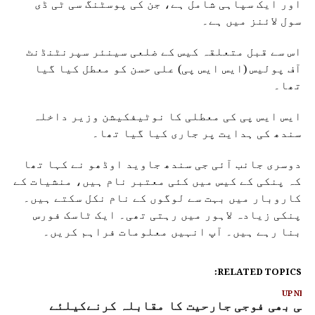
اور ایک سپاہی شامل ہے، جن کی پوسٹنگ سی ٹی ڈی
سول لائنز میں ہے۔
اس سے قبل متعلقہ کیس کے ضلعی سینئر سپرنٹنڈنٹ
آف پولیس (ایس ایس پی) علی حسن کو معطل کیا گیا
تھا۔
ایس ایس پی کی معطلی کا نوٹیفکیشن وزیر داخلہ
سندھ کی ہدایت پر جاری کیا گیا تھا۔
دوسری جانب آئی جی سندھ جاوید اوڈھو نے کہا تھا
کہ پنکی کے کیس میں کئی معتبر نام ہیں، منشیات کے
کاروبار میں بہت سے لوگوں کے نام نکل سکتے ہیں۔
پنکی زیادہ لاہور میں رہتی تھی۔ ایک ٹاسک فورس
بنا رہے ہیں۔ آپ انہیں معلومات فراہم کریں۔
RELATED TOPICS:
UP NEX
سی بھی فوجی جارحیت کا مقابلہ کرنےکیلئے