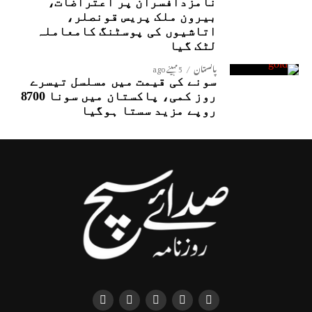
نامزدافسران پر اعتراضات،
بیرون ملک پریس قونصلر،
اتاشیوں کی پوسٹنگ کامعاملہ
لٹک گیا
پاکستان
5 مہینے ago
سونے کی قیمت میں مسلسل تیسرے
روز کمی، پاکستان میں سونا 8700
روپے مزید سستا ہوگیا