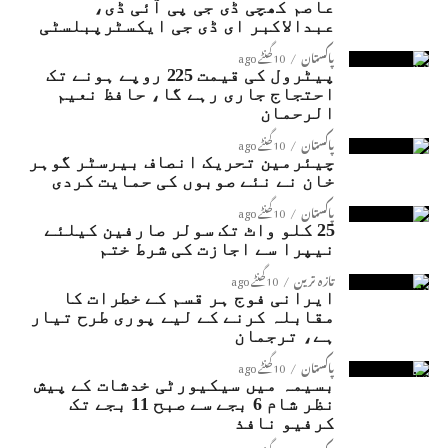
عاصم کھچی ڈی جی پی آئی ڈی،
عبدالاکبر ای ڈی جی ایکسٹرپبلسٹی
پاکستان
10 گھنٹے ago
پیٹرول کی قیمت 225 روپے ہونے تک
احتجاج جاری رہے گا، حافظ نعیم
الرحمان
پاکستان
10 گھنٹے ago
چیئرمین تحریک انصاف بیرسٹر گوہر
خان نے نئے صوبوں کی حمایت کردی
پاکستان
10 گھنٹے ago
25 کلو واٹ تک سولر صارفین کیلئے
نیپرا سے اجازت کی شرط ختم
تازہ ترین
10 گھنٹے ago
ایرانی فوج ہر قسم کے خطرات کا
مقابلہ کرنے کے لیے پوری طرح تیار
ہے، ترجمان
پاکستان
10 گھنٹے ago
بسیمہ میں سیکیورٹی خدشات کے پیش
نظر شام 6 بجے سے صبح 11 بجے تک
کرفیو نافذ