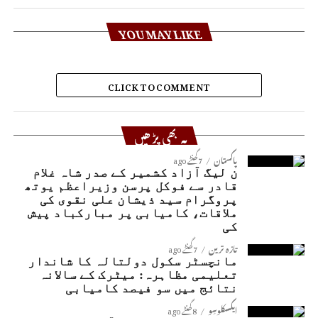
YOU MAY LIKE
CLICK TO COMMENT
یہ بھی پڑھیں
پاکستان
7 گھنٹے ago
ن لیگ آزاد کشمیر کے صدر شاہ غلام
قادر سے فوکل پرسن وزیراعظم یوتھ
پروگرام سید ذیشان علی نقوی کی
ملاقات، کامیابی پر مبارکباد پیش
کی
تازہ ترین
7 گھنٹے ago
مانچسٹر سکول دولتالہ کا شاندار
تعلیمی مظاہرہ: میٹرک کے سالانہ
نتائج میں سو فیصد کامیابی
ایکسکلوسِو
8 گھنٹے ago