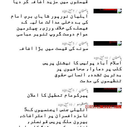
قیمتوں میں مزید اضافہ کر دیا
پاکستان
7 مہینے ago
اہلیان نورپور شاہاں بری امام
کی بے دخلی عدالت عالیہ کے
فیصلے کی خلاف ورزی، چیئرمین
عوام دوست گروپ تنویر عباسی
پاکستان
5 مہینے ago
سونے کی قیمت میں بڑا اضافہ
پاکستان
10 مہینے ago
اسلام آباد پولیس کا نیشنل پریس
کلب پر دھاوا، صحافیوں پر
بدترین تشدد، انسانی حقوق
تنظیموں کی مذمت
پاکستان
6 مہینے ago
پیرکوعام تعطیل کا اعلان
ایکسکلوسِو
10 مہینے ago
انٹیلی جنس ایجنسیوں کے5
نامزدافسران پر اعتراضات،
بیرون ملک پریس قونصلر،