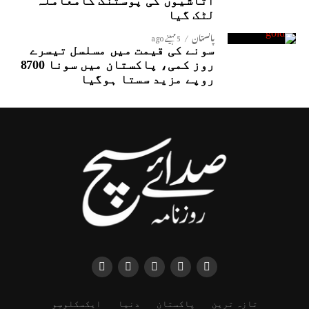
اتاشیوں کی پوسٹنگ کامعاملہ
لٹک گیا
پاکستان
5 مہینے ago
سونے کی قیمت میں مسلسل تیسرے
روز کمی، پاکستان میں سونا 8700
روپے مزید سستا ہوگیا
تازہ ترین
پاکستان
دنیا
ایکسکلوسِو