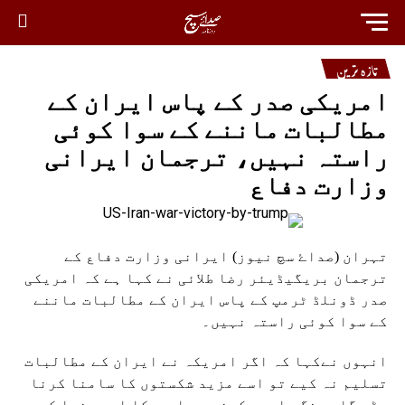
تازہ ترین
امریکی صدر کے پاس ایران کے
مطالبات ماننے کے سوا کوئی
راستہ نہیں، ترجمان ایرانی
وزارت دفاع
تہران (صداۓ سچ نیوز) ایرانی وزارت دفاع کے
ترجمان بریگیڈیئر رضا طلائی نے کہا ہے کہ امریکی
صدر ڈونلڈ ٹرمپ کے پاس ایران کے مطالبات ماننے
کے سوا کوئی راستہ نہیں۔
انہوں نےکہا کہ اگر امریکہ نے ایران کے مطالبات
تسلیم نہ کیے تو اسے مزید شکستوں کا سامنا کرنا
پڑے گا، جنگ جاری رکھنے سے امریکا اور دنیا کو