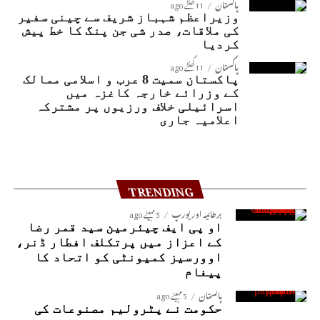
پاکستان
11 گھنٹے ago
وزیراعظم شہباز شریف سے چینی سفیر
کی ملاقات، صدر شی جن پنگ کا خط پیش
کردیا
پاکستان
11 گھنٹے ago
پاکستان سمیت 8 عرب و اسلامی ممالک
کے وزرائے خارجہ کاغزہ میں
اسرائیلی خلاف ورزیوں پر مشترکہ
اعلامیہ جاری
TRENDING
برطانیہ اور یورپ
5 مہینے ago
او پی ایف چیئرمین سید قمر رضا
کے اعزاز میں پرتکلف افطار ڈنر،
اوورسیز کمیونٹی کو اتحاد کا
پیغام
پاکستان
5 مہینے ago
حکومت نے پٹرولیم مصنوعات کی