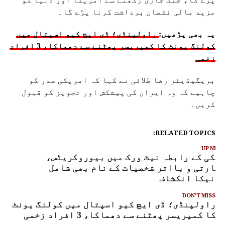
مزید مالی نقصان برداشت کرنا پڑے گا۔
یہ بھی پڑھیں:
راولپنڈی؛ ڈی ایچ کیو اسپتال میں
کولنگ یونٹ کا کمپریسر پھٹنے سے دھماکا، 3 افراد
زخمی
بریگیڈیئر رضا طلائی نے کہا کہ امریکی صدر کو
چاہیے کہ وہ ایران کی پیشکش اور تجویز کو قبول
کریں۔
RELATED TOPICS:
UP NEX
نکی کے رابطہ نیٹ ورک میں بیوروکریٹس،
فارتی و بااثر شخصیات کے نام بھی شامل
ونیکا انکشاف
DON'T MISS
راولپنڈی؛ ڈی ایچ کیو اسپتال میں کولنگ یونٹ
کا کمپریسر پھٹنے سے دھماکا، 3 افراد زخمی