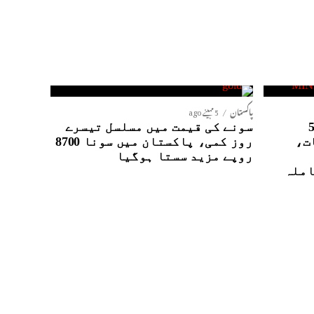
پاکستان
5 مہینے ago
نٹیلی جنس ایجنسیوں کے5
سونے کی قیمت میں مسلسل تیسرے
ت،
روز کمی، پاکستان میں سونا 8700
روپے مزید سستا ہوگیا
املہ