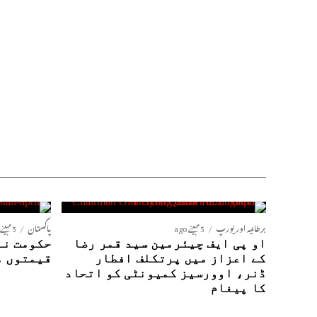
برطانیہ اور یورپ
5 مہینے ago
پاکستان
5 مہینے ago
او پی ایف چیئرمین سید قمر رضا
حکومت نے
کے اعزاز میں پرتکلف افطار
قیمتوں م
ڈنر، اوورسیز کمیونٹی کو اتحاد
کا پیغام