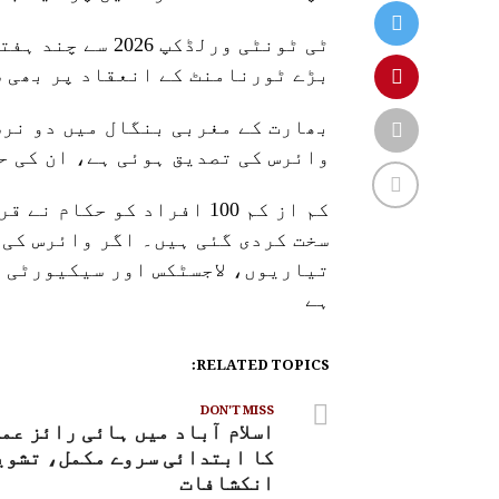
ٹی ٹونٹی ورلڈکپ
بڑے ٹورنامنٹ کے انعقاد پر بھی س
بھارت کے مغربی بنگال میں دو نرس
وائرس کی تصدیق ہوئی ہے، ان کی ح
کم از کم 100 افراد کو ح
سخت کردی گئی ہیں۔ اگر وائرس کی 
تیاریوں، لاجسٹکس اور سیکیورٹی 
ہے
RELATED TOPICS:
DON'T MISS
اسلام آباد میں ہائی رائز عم
کا ابتدائی سروے مکمل، تشوی
انکشافات