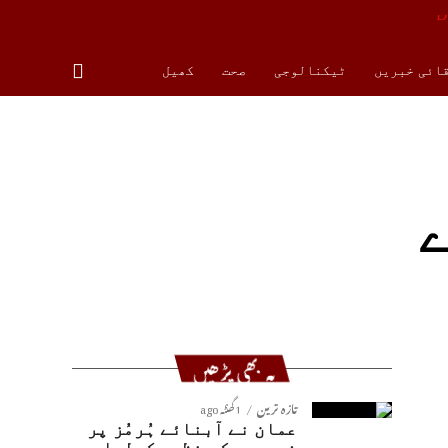
قائی خبریں
ٹیکنالوجی
صحت
کھیل
ے
یہ بھی پڑھیں
تازہ ترین
1 گھنٹہ ago
عمان نے آبنائے ہُرمُز پر