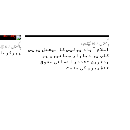
پاکستان
10 مہینے ago
پاکستان
6 مہینے ago
اسلام آباد پولیس کا نیشنل پریس
پیرکوعام
کلب پر دھاوا، صحافیوں پر
بدترین تشدد، انسانی حقوق
تنظیموں کی مذمت