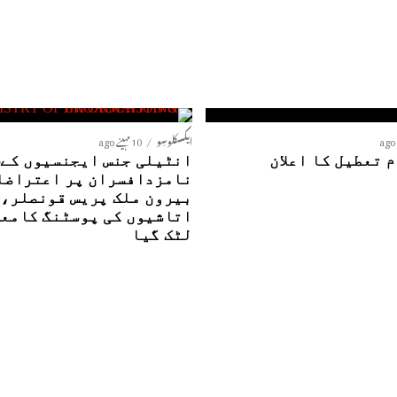
ایکسکلوسِو
10 مہینے ago
 تعطیل کا اعلان
ا
نامزدافسران پر اعتراضا
بیرون ملک پریس قونصلر،
اتاشیوں کی پوسٹنگ کامع
لٹک گیا