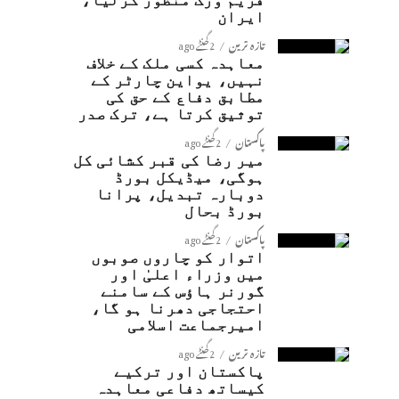
فریم ورک منظور کرلیا،
ایران
تازہ ترین
2 گھنٹے ago
معاہدہ کسی ملک کے خلاف
نہیں، یواین چارٹر کے
مطابق دفاع کے حق کی
توثیق کرتا ہے، ترک صدر
پاکستان
2 گھنٹے ago
میر رضا کی قبر کشائی کل
ہوگی، میڈیکل بورڈ
دوبارہ تبدیل، پرانا
بورڈ بحال
پاکستان
2 گھنٹے ago
اتوار کو چاروں صوبوں
میں وزراء اعلیٰ اور
گورنر ہاؤس کے سامنے
احتجاجی دھرنا ہو گا،
امیرجماعت اسلامی
تازہ ترین
2 گھنٹے ago
پاکستان اور ترکیے
کیساتھ دفاعی معاہدہ