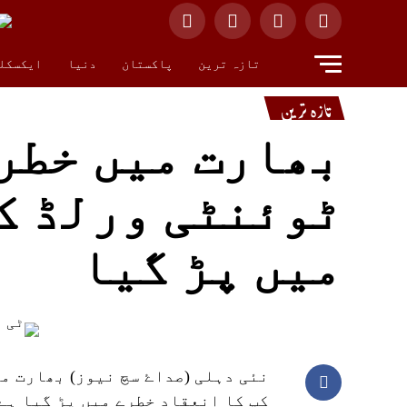
تازہ ترین
پاکستان
دنیا
ایکسکل
تازہ ترین
بھارت میں خطر
ٹوئنٹی ورلڈ ک
میں پڑ گیا
نئی دہلی (صداۓ سچ نیوز) بھارت م
کپ کا انعقاد خطرے میں پڑ گیا ہے