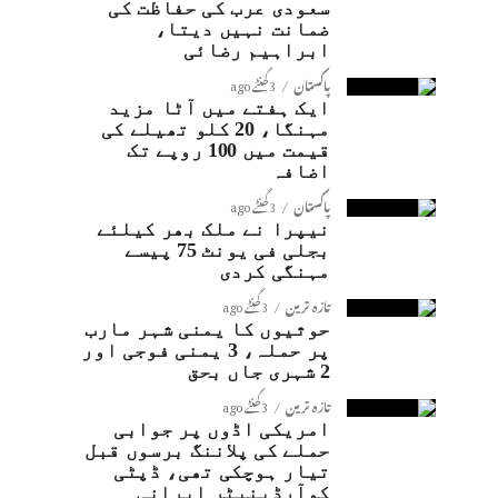
سعودی عرب کی حفاظت کی
ضمانت نہیں دیتا،
ابراہیم رضائی
پاکستان
3 گھنٹے ago
ایک ہفتے میں آٹا مزید
مہنگا، 20 کلو تھیلے کی
قیمت میں 100 روپے تک
اضافہ
پاکستان
3 گھنٹے ago
نیپرا نے ملک بھر کیلئے
بجلی فی یونٹ 75 پیسے
مہنگی کردی
تازہ ترین
3 گھنٹے ago
حوثیوں کا یمنی شہر مارب
پر حملہ، 3 یمنی فوجی اور
2 شہری جاں بحق
تازہ ترین
3 گھنٹے ago
امریکی اڈوں پر جوابی
حملے کی پلاننگ برسوں قبل
تیار ہوچکی تھی، ڈپٹی
کوآرڈینیٹر ایرانی