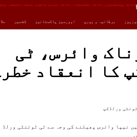
وزیوز
برطانیہ و یورپ
اوورسیز پاکستانیز
کشمیر
علا
کالمز
ENGLISH
ناک وائرس، ٹی
پ کا انعقاد خطر
یں نیپا وائرس پھیلنے کی وجہ سے ٹی ٹوئنٹی ورلڈ
۔