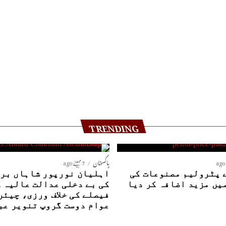
TRENDING
پاکستان
7 مہینے ago
 پٹرولیم مصنوعات کی
اہلیان نورپور شاہاں بری
یں مزید اضافہ کر دیا
کی بے دخلی عدالت عالیہ 
فیصلے کی خلاف ورزی، چیئر
عوام دوست گروپ تنویر عب