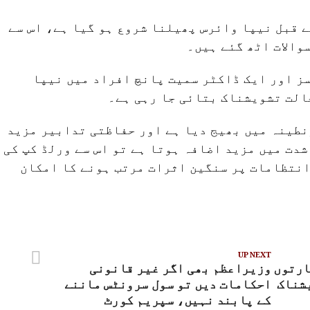
 2026 سے چند ہفتے قبل نیپا وائرس پھیلنا شروع ہو گیا ہے، اس سے
والات اٹھ گئے ہیں۔
ز اور ایک ڈاکٹر سمیت پانچ افراد میں نیپا
الت تشویشناک بتائی جا رہی ہے۔
کام نے قرنطینہ میں بھیج دیا ہے اور حفاظتی تدابیر مزید
شدت میں مزید اضافہ ہوتا ہے تو اس سے ورلڈ کپ کی
انتظامات پر سنگین اثرات مرتب ہونے کا امکان
UP NEXT
ارتوں
وزیراعظم بھی اگر غیر قانونی
شناک
احکامات دیں تو سول سرونٹس ماننے
کے پابند نہیں، سپریم کورٹ