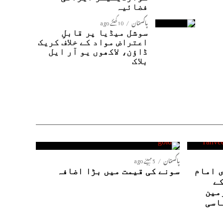
فضائیہ
پاکستان
10 گھنٹے ago
سوشل میڈیا پر قابلِ
اعتراض مواد کے خلاف کریک
ڈاؤن، لاکھوں یو آر ایل
بلاک
پاکستان
5 مہینے ago
 امام
سونے کی قیمت میں بڑا اضافہ
کے
مین
اسی