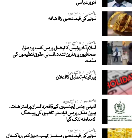
تنویر عباسی
پاکستان
5 مہینے ago
سونے کی قیمت میں بڑا اضافہ
پاکستان
10 مہینے ago
اسلام آباد پولیس کا نیشنل پریس کلب پر دھاوا،
صحافیوں پر بدترین تشدد، انسانی حقوق تنظیموں کی
مذمت
پاکستان
6 مہینے ago
پیرکوعام تعطیل کا اعلان
ایکسکلوسِو
10 مہینے ago
انٹیلی جنس ایجنسیوں کے5 نامزدافسران پر اعتراضات،
بیرون ملک پریس قونصلر، اتاشیوں کی پوسٹنگ
کامعاملہ لٹک گیا
پاکستان
5 مہینے ago
سونے کی قیمت میں مسلسل تیسرے روز کمی، پاکستان