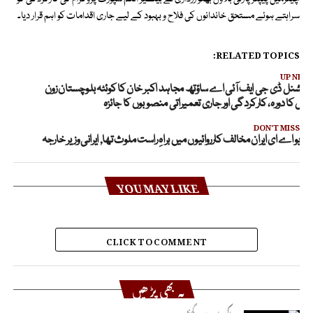
سراہتے ہوئے مستحق خاندانوں کی فلاح و بہبود کے لیے جاری اقدامات کو اہم قرار دیا۔
RELATED TOPICS:
UP NEX
یڈیشنل ڈی جی ایف آئی اے ساؤتھ مجاہد اکبر خان کا کوئٹہ بلوچستان زون
فس کا دورہ، کارکردگی اور جاری تعمیراتی منصوبوں کا جائزہ
DON'T MISS
یو اے ای ایران مخالف کارروائیوں میں براہِ راست ملوث تھا, ایرانی وزیر خارجہ
YOU MAY LIKE
CLICK TO COMMENT
یہ بھی پڑھیں