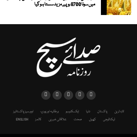
میں سونا 8700 روپے مزید سستا ہوگیا
تازہ ترین
پاکستان
دنیا
ایکسکلوسِو
برطانیہ اور یورپ
اوورسیز پاکستانیز
ٹیکنالوجی
کھیل
صحت
علاقائی خبریں
کالمز
ENGLISH