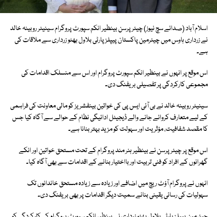
اسلام آباد (صدائے سچ نیوز) چیئرپرسن بینظیر انکم سپورٹ پروگرام سینیٹر روبینہ خالد
نے زرداری ہاوس میں چیئرمین پاکستان پیپلز پارٹی بلاول بھٹو زرداری سے ملاقات کی
ہے۔
اس موقع پر انہوں نے بینظیر انکم سپورٹ پروگرام اور اس سے منسلک اقدامات کی
مجموعی کارکردگی پر تفصیلی بریفنگ دی۔
سینیٹر روبینہ خالد نے بی آئی ایس پی کی خواتین بینفشریز کو مالی معاونت کی فراہمی
کے لیے متعارف کروائے جانے والے ڈیجیٹل ادائیگی نظام کے حوالے سے آگاہ کیا جس
کا مقصد شفافیت، مؤثریت اور سہولت کو مزید بہتر بنانا ہے۔
اس موقع پر چیئرپرسن نے بینظیر ہنر مند پروگرام کے تحت مستحق خواتین اور انکے
گھرانوں کے افراد کو فنی تربیت اور بااختیار بنانے کے اقدامات سے بھی آگاہ کیا۔
انہوں نے پروگرام آؤٹ ریچ میں اضافے اور زیادہ سے زیادہ مستحق خاندانوں تک
سہولیات کی رسائی یقینی بنانے سمیت دیگر اقدامات پر بھی بریفنگ دی۔
چیئرمین پیپلز پارٹی بلاول بھٹو زرداری نے بینظیر انکم سپورٹ پروگرام کی کارکردگی کو