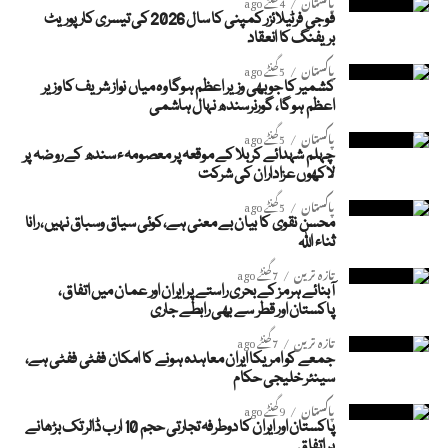
پاکستان
4 گھنٹے ago
فوجی فرٹیلائزر کمپنی کا سال 2026 کی تیسری کارپوریٹ
بریفنگ کا انعقاد
پاکستان
5 گھنٹے ago
کشمیر کا جو بھی وزیر اعظم ہوگا وہ میاں نواز شریف کا وزیر
اعظم ہوگا، گورنرسندھ نہال ہاشمی
پاکستان
5 گھنٹے ago
چہلم شہدائے کربلا کے موقعہ پر معصومہء سندھ کے روضہ پر
لاکھوں عزاداران کی شرکت
پاکستان
5 گھنٹے ago
محسن نقوی کا بیان بے معنی ہے،کوئی سیاق وسباق نہیں، رانا
ثناء اللہ
تازہ ترین
7 گھنٹے ago
آبنائے ہرمز کے بحری راستے پر ایران اور عمان میں اتفاق،
پاکستان اور قطر سے بھی رابطے جاری
تازہ ترین
7 گھنٹے ago
جمعے کو امریکا ایران معاہدہ ہونے کا امکان ففٹی ففٹی ہے،
سینئر خلیجی حکام
پاکستان
9 گھنٹے ago
پاکستان اور ایران کا دوطرفہ تجارتی حجم 10 ارب ڈالر تک بڑھانے
پر اتفاق