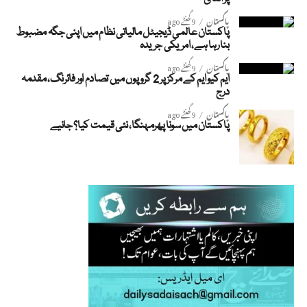
پاکستان
9 گھنٹے ago
پاکستان عالمی ڈیجیٹل مالیاتی نظام میں اپنی جگہ مضبوط
بنا رہا ہے، امریکی جریدہ
پاکستان
9 گھنٹے ago
ایم کیو ایم کے مرکز پر 2 گروپوں میں تصادم اور فائرنگ، مقدمہ
درج
پاکستان
9 گھنٹے ago
پاکستان میں سونا پھرمہنگا، نئی قیمت کیا؟ جانیے