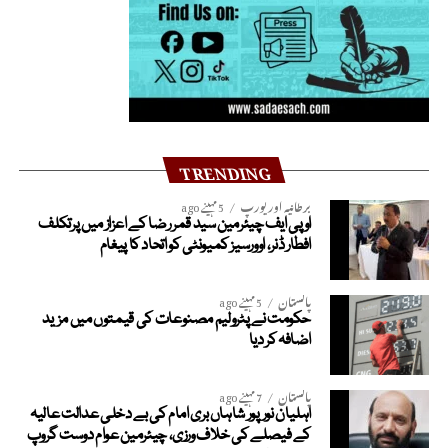
TRENDING
برطانیہ اور یورپ
5 مہینے ago
او پی ایف چیئرمین سید قمر رضا کے اعزاز میں پرتکلف
افطار ڈنر، اوورسیز کمیونٹی کو اتحاد کا پیغام
پاکستان
5 مہینے ago
حکومت نے پٹرولیم مصنوعات کی قیمتوں میں مزید
اضافہ کر دیا
پاکستان
7 مہینے ago
اہلیان نورپور شاہاں بری امام کی بے دخلی عدالت عالیہ
کے فیصلے کی خلاف ورزی، چیئرمین عوام دوست گروپ