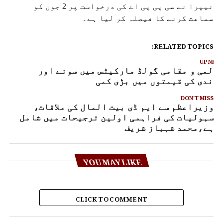
نیپرا نے سی پی پی اے کی درخواست پر 2 جون کو
سماعت کرنے کا فیصلہ کر لیا ہے۔
RELATED TOPICS:
UP NEX
المی و مقامی گولڈ مارکیٹس میں سونے اور
اندی کی قیمتوں میں بڑی کمی
DON'T MISS
وزیراعظم سے ایم ڈی بیت المال کی ملاقات،
سہولیات کی فراہمی اولین ترجیحات میں شامل
ہے،محمد شہباز شریف
YOU MAY LIKE
CLICK TO COMMENT