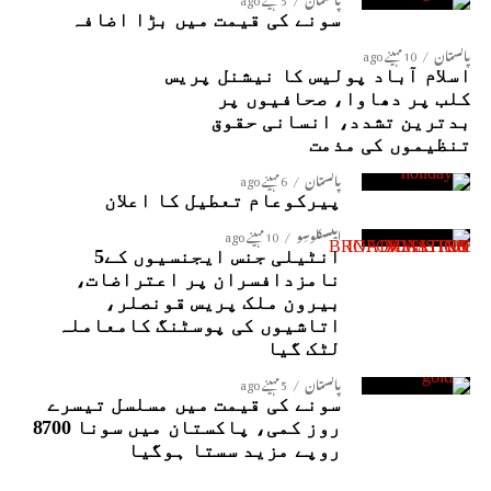
سونے کی قیمت میں بڑا اضافہ
پاکستان
10 مہینے ago
اسلام آباد پولیس کا نیشنل پریس
کلب پر دھاوا، صحافیوں پر
بدترین تشدد، انسانی حقوق
تنظیموں کی مذمت
پاکستان
6 مہینے ago
پیرکوعام تعطیل کا اعلان
ایکسکلوسِو
10 مہینے ago
انٹیلی جنس ایجنسیوں کے5
نامزدافسران پر اعتراضات،
بیرون ملک پریس قونصلر،
اتاشیوں کی پوسٹنگ کامعاملہ
لٹک گیا
پاکستان
5 مہینے ago
سونے کی قیمت میں مسلسل تیسرے
روز کمی، پاکستان میں سونا 8700
روپے مزید سستا ہوگیا