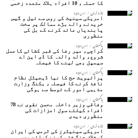
کا حملہ، 10 افراد ہلاک متعدد زخمی
تازہ ترین
1 دن ago
امریکی سینیٹ کی روس سے تیل و گیس
خریدنے والے بڑے ممالک پر سخت
پابندیاں عائد کرنے کے بل کی
منظوری
پاکستان
1 دن ago
کراچی، میر رضا کی قبر کشائی کاعمل
شروع، والد والدہ کا ڈی این اے
سیمپل بھی لینے کا فیصلہ
پاکستان
1 دن ago
پرائیویٹ حج کا نیا ڈیجیٹل نظام
نافذ کرنے کا فیصلہ، بکنگ وزارت
مذہبی امور کے توسط سے ہوگی
پاکستان
1 دن ago
وفاقی وزیر داخلہ محسن نقوی نے 78
افراد کیلئے سول اعزازات کی
منظوری دیدی
تازہ ترین
1 دن ago
امریکی سینیٹرز کی ٹرمپ کی ایران
کیخلاف جنگ ختم کرنے کیلئے پھر