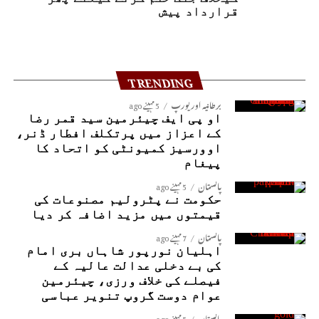
قرارداد پیش
TRENDING
برطانیہ اور یورپ
5 مہینے ago
او پی ایف چیئرمین سید قمر رضا
کے اعزاز میں پرتکلف افطار ڈنر،
اوورسیز کمیونٹی کو اتحاد کا
پیغام
پاکستان
5 مہینے ago
حکومت نے پٹرولیم مصنوعات کی
قیمتوں میں مزید اضافہ کر دیا
پاکستان
7 مہینے ago
اہلیان نورپور شاہاں بری امام
کی بے دخلی عدالت عالیہ کے
فیصلے کی خلاف ورزی، چیئرمین
عوام دوست گروپ تنویر عباسی
پاکستان
5 مہینے ago