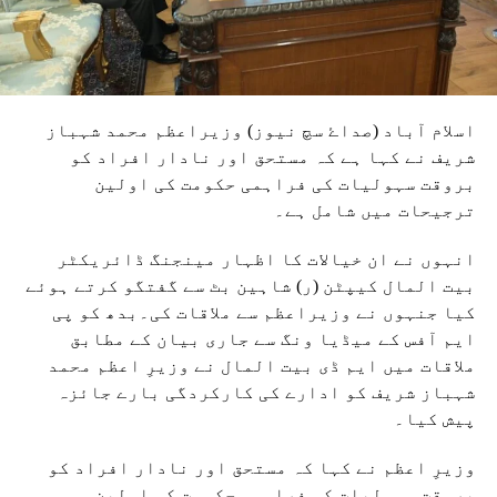
اسلام آباد (صداۓ سچ نیوز) وزیراعظم محمد شہباز
شریف نے کہا ہے کہ مستحق اور نادار افراد کو
بروقت سہولیات کی فراہمی حکومت کی اولین
ترجیحات میں شامل ہے۔
انہوں نے ان خیالات کا اظہار مینجنگ ڈائریکٹر
بیت المال کیپٹن (ر) شاہین بٹ سے گفتگو کرتے ہوئے
کیا جنہوں نے وزیراعظم سے ملاقات کی۔بدھ کو پی
ایم آفس کے میڈیا ونگ سے جاری بیان کے مطابق
ملاقات میں ایم ڈی بیت المال نے وزیرِ اعظم محمد
شہباز شریف کو ادارے کی کارکردگی بارے جائزہ
پیش کیا۔
وزیرِ اعظم نے کہا کہ مستحق اور نادار افراد کو
بروقت سہولیات کی فراہمی حکومت کی اولین