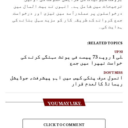
ترجیحات میں شامل ہے۔ انہوں نے بیت المال میں
درخواستوں پر عملدرآمد میں تیزی اور درخواست
جمع کروانے کے طریقہ کار کو مزید سہل بنانے کی
ہدایت کی۔
RELATED TOPICS:
UP NEX
بجلی 1 روپے 73 پیسے فی یونٹ مہنگی کرنے کی
رخواست نیپرا میں جمع
DON'T MISS
انمول عرف پنکی کیس میں اہم پیشرفت، جوڈیشل
ریمانڈ کالعدم قرار
YOU MAY LIKE
CLICK TO COMMENT