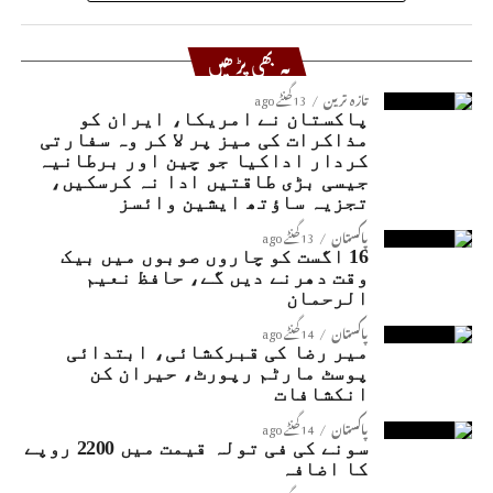
یہ بھی پڑھیں
تازہ ترین
13 گھنٹے ago
پاکستان نے امریکا، ایران کو
مذاکرات کی میز پر لا کر وہ سفارتی
کردار اداکیا جو چین اور برطانیہ
جیسی بڑی طاقتیں ادا نہ کرسکیں،
تجزیہ ساؤتھ ایشین وائسز
پاکستان
13 گھنٹے ago
16 اگست کو چاروں صوبوں میں بیک
وقت دھرنے دیں گے، حافظ نعیم
الرحمان
پاکستان
14 گھنٹے ago
میر رضا کی قبرکشائی، ابتدائی
پوسٹ مارٹم رپورٹ، حیران کن
انکشافات
پاکستان
14 گھنٹے ago
سونے کی فی تولہ قیمت میں 2200 روپے
کا اضافہ