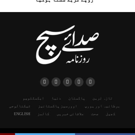
تازہ ترین
پاکستان
دنیا
ایکسکلوسِو
برطانیہ اور یورپ
اوورسیز پاکستانیز
ٹیکنالوجی
کھیل
صحت
علاقائی خبریں
کالمز
ENGLISH