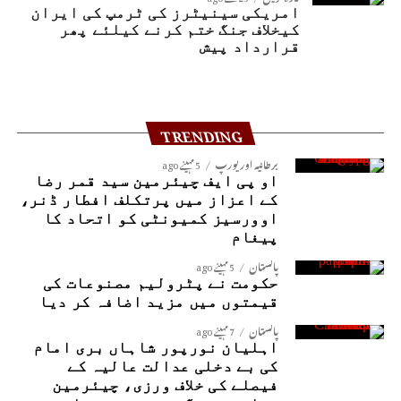
امریکی سینیٹرز کی ٹرمپ کی ایران
کیخلاف جنگ ختم کرنے کیلئے پھر
قرارداد پیش
TRENDING
برطانیہ اور یورپ
5 مہینے ago
او پی ایف چیئرمین سید قمر رضا
کے اعزاز میں پرتکلف افطار ڈنر،
اوورسیز کمیونٹی کو اتحاد کا
پیغام
پاکستان
5 مہینے ago
حکومت نے پٹرولیم مصنوعات کی
قیمتوں میں مزید اضافہ کر دیا
پاکستان
7 مہینے ago
اہلیان نورپور شاہاں بری امام
کی بے دخلی عدالت عالیہ کے
فیصلے کی خلاف ورزی، چیئرمین