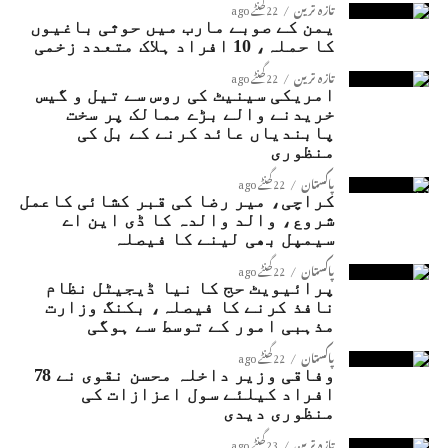
تازہ ترین
22 گھنٹے ago
یمن کے صوبے مارب میں حوثی باغیوں
کا حملہ، 10 افراد ہلاک متعدد زخمی
تازہ ترین
22 گھنٹے ago
امریکی سینیٹ کی روس سے تیل و گیس
خریدنے والے بڑے ممالک پر سخت
پابندیاں عائد کرنے کے بل کی
منظوری
پاکستان
22 گھنٹے ago
کراچی، میر رضا کی قبر کشائی کاعمل
شروع، والد والدہ کا ڈی این اے
سیمپل بھی لینے کا فیصلہ
پاکستان
22 گھنٹے ago
پرائیویٹ حج کا نیا ڈیجیٹل نظام
نافذ کرنے کا فیصلہ، بکنگ وزارت
مذہبی امور کے توسط سے ہوگی
پاکستان
22 گھنٹے ago
وفاقی وزیر داخلہ محسن نقوی نے 78
افراد کیلئے سول اعزازات کی
منظوری دیدی
تازہ ترین
23 گھنٹے ago