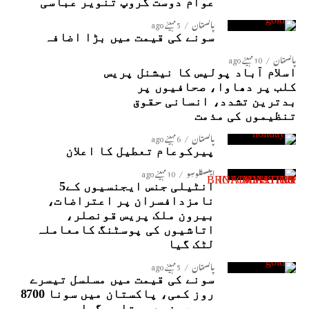
عوام دوست گروپ تنویر عباسی
پاکستان
5 مہینے ago
سونے کی قیمت میں بڑا اضافہ
پاکستان
10 مہینے ago
اسلام آباد پولیس کا نیشنل پریس
کلب پر دھاوا، صحافیوں پر
بدترین تشدد، انسانی حقوق
تنظیموں کی مذمت
پاکستان
6 مہینے ago
پیرکوعام تعطیل کا اعلان
ایکسکلوسِو
10 مہینے ago
انٹیلی جنس ایجنسیوں کے5
نامزدافسران پر اعتراضات،
بیرون ملک پریس قونصلر،
اتاشیوں کی پوسٹنگ کامعاملہ
لٹک گیا
پاکستان
5 مہینے ago
سونے کی قیمت میں مسلسل تیسرے
روز کمی، پاکستان میں سونا 8700
روپے مزید سستا ہوگیا