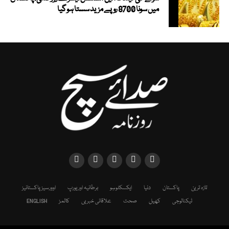
میں سونا 8700 روپے مزید سستا ہوگیا
تازہ ترین
پاکستان
دنیا
ایکسکلوسِو
برطانیہ اور یورپ
اوورسیز پاکستانیز
ٹیکنالوجی
کھیل
صحت
علاقائی خبریں
کالمز
ENGLISH