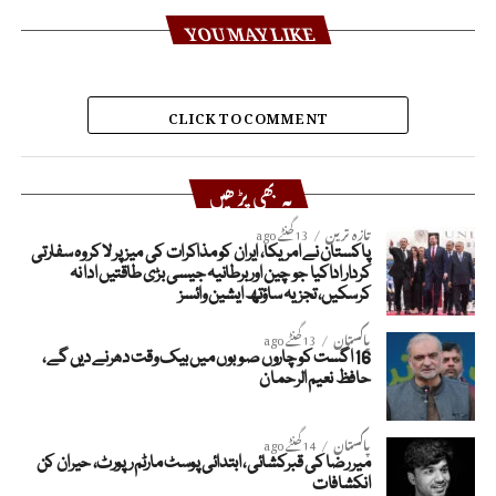
YOU MAY LIKE
CLICK TO COMMENT
یہ بھی پڑھیں
تازہ ترین
13 گھنٹے ago
پاکستان نے امریکا، ایران کو مذاکرات کی میز پر لا کر وہ سفارتی
کردار اداکیا جو چین اور برطانیہ جیسی بڑی طاقتیں ادا نہ
کرسکیں، تجزیہ ساؤتھ ایشین وائسز
پاکستان
13 گھنٹے ago
16 اگست کو چاروں صوبوں میں بیک وقت دھرنے دیں گے،
حافظ نعیم الرحمان
پاکستان
14 گھنٹے ago
میر رضا کی قبرکشائی، ابتدائی پوسٹ مارٹم رپورٹ، حیران کن
انکشافات