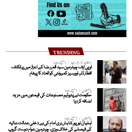
TRENDING
برطانیہ اور یورپ
5 مہینے ago
او پی ایف چیئرمین سید قمر رضا کے اعزاز میں پرتکلف
افطار ڈنر، اوورسیز کمیونٹی کو اتحاد کا پیغام
پاکستان
5 مہینے ago
حکومت نے پٹرولیم مصنوعات کی قیمتوں میں مزید
اضافہ کر دیا
پاکستان
7 مہینے ago
اہلیان نورپور شاہاں بری امام کی بے دخلی عدالت عالیہ
کے فیصلے کی خلاف ورزی، چیئرمین عوام دوست گروپ