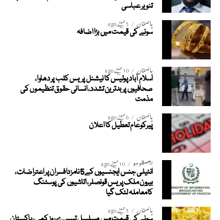
تنویر عباسی
پاکستان
5 مہینے ago
سونے کی قیمت میں بڑا اضافہ
پاکستان
10 مہینے ago
اسلام آباد پولیس کا نیشنل پریس کلب پر دھاوا،
صحافیوں پر بدترین تشدد، انسانی حقوق تنظیموں کی
مذمت
پاکستان
6 مہینے ago
پیرکوعام تعطیل کا اعلان
ایکسکلوسِو
10 مہینے ago
انٹیلی جنس ایجنسیوں کے5 نامزدافسران پر اعتراضات،
بیرون ملک پریس قونصلر، اتاشیوں کی پوسٹنگ
کامعاملہ لٹک گیا
پاکستان
5 مہینے ago
سونے کی قیمت میں مسلسل تیسرے روز کمی، پاکستان