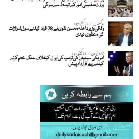
وزارت مذہبی امور کے توسط سے ہوگی
پاکستان
22 گھنٹے ago
وفاقی وزیر داخلہ محسن نقوی نے 78 افراد کیلئے سول اعزازات
کی منظوری دیدی
تازہ ترین
23 گھنٹے ago
امریکی سینیٹرز کی ٹرمپ کی ایران کیخلاف جنگ ختم کرنے
کیلئے پھر قرارداد پیش