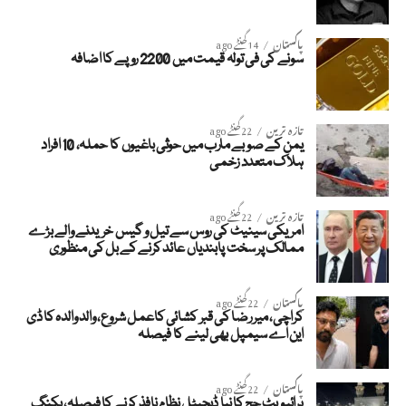
پاکستان
14 گھنٹے ago
سونے کی فی تولہ قیمت میں 2200 روپے کا اضافہ
تازہ ترین
22 گھنٹے ago
یمن کے صوبے مارب میں حوثی باغیوں کا حملہ، 10 افراد
ہلاک متعدد زخمی
تازہ ترین
22 گھنٹے ago
امریکی سینیٹ کی روس سے تیل و گیس خریدنے والے بڑے
ممالک پر سخت پابندیاں عائد کرنے کے بل کی منظوری
پاکستان
22 گھنٹے ago
کراچی، میر رضا کی قبر کشائی کاعمل شروع، والد والدہ کا ڈی
این اے سیمپل بھی لینے کا فیصلہ
پاکستان
22 گھنٹے ago
پرائیویٹ حج کا نیا ڈیجیٹل نظام نافذ کرنے کا فیصلہ، بکنگ