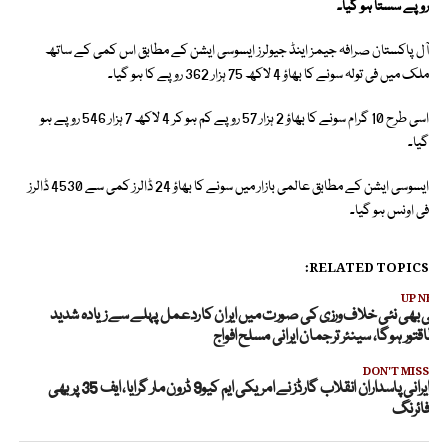
روپے سستا ہو گیا۔
آل پاکستان صرافہ جیمز اینڈ جیولرز ایسوسی ایشن کے مطابق اس کمی کے ساتھ
ملک میں فی تولہ سونے کا بھاؤ 4 لاکھ 75 ہزار 362 روپے کا ہو گیا۔
اسی طرح 10 گرام سونے کا بھاؤ 2 ہزار 57 روپے کم ہو کر 4 لاکھ 7 ہزار 546 روپے ہو
گیا۔
ایسوسی ایشن کے مطابق عالمی بازار میں سونے کا بھاؤ 24 ڈالرز کمی سے 4530 ڈالرز
فی اونس ہو گیا۔
RELATED TOPICS:
UP NEX
سی بھی نئی خلاف ورزی کی صورت میں ایران کا ردعمل پہلے سے زیادہ شدید
ور طاقتور ہوگا، سینئر ترجمان ایرانی مسلح افواج
DON'T MISS
ایرانی پاسداران انقلاب گارڈز نے امریکی ایم کیو9 ڈرون مار گرایا، ایف 35 پر بھی
فائرنگ