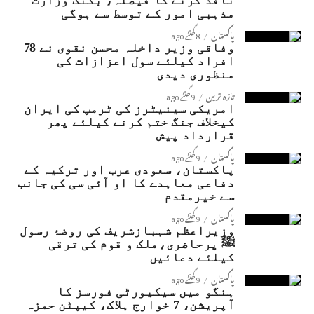
نافذ کرنے کا فیصلہ، بکنگ وزارت
مذہبی امور کے توسط سے ہوگی
پاکستان
8 گھنٹے ago
وفاقی وزیر داخلہ محسن نقوی نے 78
افراد کیلئے سول اعزازات کی
منظوری دیدی
تازہ ترین
9 گھنٹے ago
امریکی سینیٹرز کی ٹرمپ کی ایران
کیخلاف جنگ ختم کرنے کیلئے پھر
قرارداد پیش
پاکستان
9 گھنٹے ago
پاکستان، سعودی عرب اور ترکیہ کے
دفاعی معاہدے کا او آئی سی کی جانب
سے خیرمقدم
پاکستان
9 گھنٹے ago
وزیراعظم شہبازشریف کی روضۂ رسول
ﷺ پرحاضری،ملک و قوم کی ترقی
کیلئے دعائیں
پاکستان
9 گھنٹے ago
ہنگو میں سیکیورٹی فورسز کا
آپریشن، 7 خوارج ہلاک، کیپٹن حمزہ