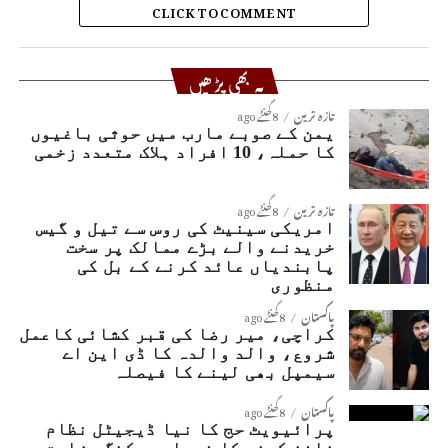
CLICK TO COMMENT
یہ بھی پڑھیں
تازہ ترین
8 گھنٹے ago
یمن کے صوبے مارب میں حوثی باغیوں
کا حملہ، 10 افراد ہلاک متعدد زخمی
تازہ ترین
8 گھنٹے ago
امریکی سینیٹ کی روس سے تیل و گیس
خریدنے والے بڑے ممالک پر سخت
پابندیاں عائد کرنے کے بل کی
منظوری
پاکستان
8 گھنٹے ago
کراچی، میر رضا کی قبر کشائی کاعمل
شروع، والد والدہ کا ڈی این اے
سیمپل بھی لینے کا فیصلہ
پاکستان
8 گھنٹے ago
پرائیویٹ حج کا نیا ڈیجیٹل نظام