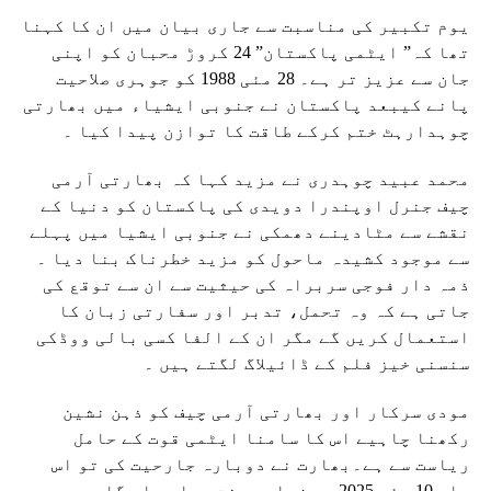
یوم تکبیر کی مناسبت سے جاری بیان میں ان کا کہنا
تھا کہ” ایٹمی پاکستان” 24 کروڑ محبان کو اپنی
جان سے عزیز تر ہے۔ 28 مئی 1988 کو جوہری صلاحیت
پانے کیبعد پاکستان نے جنوبی ایشیاء میں بھارتی
چوہدارہٹ ختم کرکے طاقت کا توازن پیدا کیا ۔
محمد عبید چوہدری نے مزید کہا کہ بھارتی آرمی
چیف جنرل اوپندرا دویدی کی پاکستان کو دنیا کے
نقشے سے مٹادینے دھمکی نے جنوبی ایشیا میں پہلے
سے موجود کشیدہ ماحول کو مزید خطرناک بنا دیا ۔
ذمہ دار فوجی سربراہ کی حیثیت سے ان سے توقع کی
جاتی ہے کہ وہ تحمل، تدبر اور سفارتی زبان کا
استعمال کریں گے مگر ان کے الفا کسی بالی ووڈکی
سنسنی خیز فلم کے ڈائیلاگ لگتے ہیں ۔
مودی سرکار اور بھارتی آرمی چیف کو ذہن نشین
رکھنا چاہیے اس کا سامنا ایٹمی قوت کے حامل
ریاست سے ہے۔بھارت نے دوبارہ جارحیت کی تو اس
بار 10 مئی 2025 سے زیادہ سخت جواب ملے گا ۔