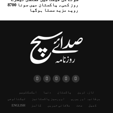
روز کمی، پاکستان میں سونا 8700
روپے مزید سستا ہوگیا
تازہ ترین
پاکستان
دنیا
ایکسکلوسِو
برطانیہ اور یورپ
اوورسیز پاکستانیز
ٹیکنالوجی
کھیل
صحت
علاقائی خبریں
کالمز
ENGLISH