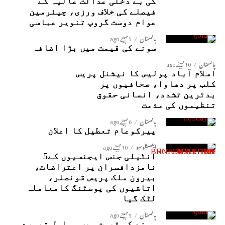
کی بے دخلی عدالت عالیہ کے
فیصلے کی خلاف ورزی، چیئرمین
عوام دوست گروپ تنویر عباسی
پاکستان
5 مہینے ago
سونے کی قیمت میں بڑا اضافہ
پاکستان
10 مہینے ago
اسلام آباد پولیس کا نیشنل پریس
کلب پر دھاوا، صحافیوں پر
بدترین تشدد، انسانی حقوق
تنظیموں کی مذمت
پاکستان
6 مہینے ago
پیرکوعام تعطیل کا اعلان
ایکسکلوسِو
10 مہینے ago
انٹیلی جنس ایجنسیوں کے5
نامزدافسران پر اعتراضات،
بیرون ملک پریس قونصلر،
اتاشیوں کی پوسٹنگ کامعاملہ
لٹک گیا
پاکستان
5 مہینے ago
سونے کی قیمت میں مسلسل تیسرے