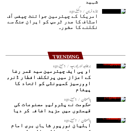
شہید
تازہ ترین
9 گھنٹے ago
امریکا کے چیئرمین جوائنٹ چیفس آف
اسٹاف کا صدر ٹرمپ کو ایران جنگ سے
نکلنے کا مشورہ
TRENDING
برطانیہ اور یورپ
5 مہینے ago
او پی ایف چیئرمین سید قمر رضا
کے اعزاز میں پرتکلف افطار ڈنر،
اوورسیز کمیونٹی کو اتحاد کا
پیغام
پاکستان
5 مہینے ago
حکومت نے پٹرولیم مصنوعات کی
قیمتوں میں مزید اضافہ کر دیا
پاکستان
7 مہینے ago
اہلیان نورپور شاہاں بری امام