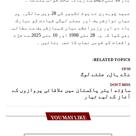
عبید چوہدری نے یوم تکبیر کی 28 ویں سالگرہ پر
میاں نوازشریف اور مسلم لیگی قیادت کو مبارک
باد دی اور وزیراعظم میاں شہبازشریف سے مطالبہ
بھی کیا کہ وہ 28 مئی 1998 اور 10 مئی 2025 سے جڑے
واقعات کو قومی نصاب کا حصہ بنائیں ۔
RELATED TOPICS:
UP NEX
ھنڈے ہال، جلتے لوگ
DON'T MISS
ساؤتھ ایئر پاکستان میں علاقائی پروازوں کے
آغاز کے لیے تیار
YOU MAY LIKE