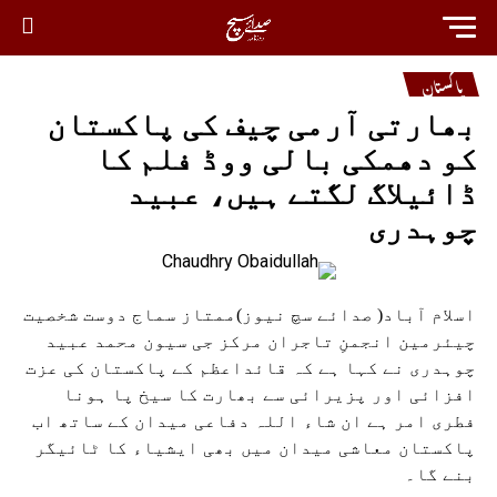
پاکستان
بھارتی آرمی چیف کی پاکستان
کو دھمکی بالی ووڈ فلم کا
ڈائیلاگ لگتے ہیں، عبید
چوہدری
اسلام آباد( صدائے سچ نیوز)ممتاز سماج دوست شخصیت
چیئرمین انجمنِ تاجران مرکز جی سیون محمد عبید
چوہدری نے کہا ہے کہ قائداعظم کے پاکستان کی عزت
افزائی اور پزیرائی سے بھارت کا سیخ پا ہونا
فطری امر ہے ان شاء اللہ دفاعی میدان کے ساتھ اب
پاکستان معاشی میدان میں بھی ایشیاء کا ٹائیگر
بنے گا۔