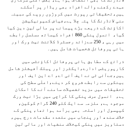
عہدے رکھنے والے افراد بھی ریڈار پر آسکتے
ہیں،تحقیقاتی رپورٹ میں کروڑوں روپے کی مبینہ
منی لانڈرنگ کا پتہ چلا ہے،فیاض کمیونیکیشن
اکاؤنٹ کے ذریعے بڑے پیمانے پر مالی لین دین کیا
گیا، انمول پنکی 860 افراد کیساتھ مسلسل رابطے
میں رہی ، 250 سےزائد رجسٹرڈ کلائنٹ نیٹ ورک اور
ہائی پروفائل شخصیات شامل ہیں۔
ذرائع کے مطابق ہائی پروفائل اکاؤنٹس میں
کارپوریٹس ادارے،ایکٹرز اور پبلک آفیشلز شامل
ہیں،جےآئی ٹی نے ایف آئی اے، اے این ایف اور
بینکوں سے رابطے شروع کر دیئے،اعلٰی سطح کی
تحقیقات میں مزید تفصیلات سامنے آنے کا امکان
ہے، انمول عرف پنکی کا کراچی میں بڑا نیٹ ورک
موجود ہے، ملزمہ سے ایک کلو 240 گرام کوکین،
کیپسول اور اسلحہ بھی برآمد ہوا تھا، پنکی کے
خلاف سندھ اور پنجاب میں متعدد مقدمات درج ہیں،
دستاویز میں پنکی کیخلاف منشیات اور مالی لین