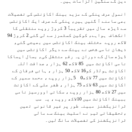
دین کے سنگین الزامات ہیں۔
انمول عرف پنکی کے مزید بینک اکاؤنٹس کی تفصیلات
بھی سامنے آ گئیں ہیں، پنکی کے صرف ایک اکاؤنٹس
سے ڈیڑھ سال میں تقریباً 3 کروڑ روپے منتقلی کا
انکشاف ہواہے، کوکین کسٹمرز سے لی گئی 2 کروڑ 94
لاکھ روپے مختلف بینک اکاؤنٹس میں بھیجی گئی،
ذیشان نامی شخص نے بینک سے دیگر اکاؤنٹس میں
ڈیڑھ سال کے دوران یہ رقم منتقل کی، بسال ایماکا
نامی اکاؤنٹ میں 85 لاکھ 62 ہزار ، صداقت اللہ
اکاؤنٹ ہولڈر کو16 لاکھ 50 ہزار ، ہانی فرقان کے
اکاؤنٹ میں 77 لاکھ0 5ہزار روپے ، محمد سمیر کے
اکاؤنٹ میں 63 لاکھ 75 ہزار ، ظفر علی کے اکاؤنٹ
میں 27 لاکھ 80 ہزار روپے ، سکائی اوورسیز نامی
ببینک اکاؤنٹ میں 10لاکھ روپے ، یہ سب
ٹرانزیکشنز مبینہ طور پر غیر قانونی تھیں
،تحقیقاتی ٹیم نے اسٹیٹ بینک سے مالی
ٹرانزیکشنز کی تفصیلات مانگ لیں۔