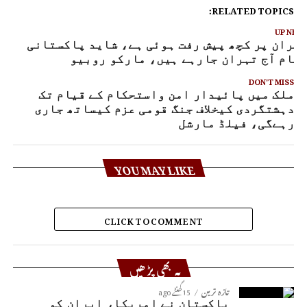
RELATED TOPICS:
UP NEX
یران پر کچھ پیش رفت ہوئی ہے، شاید پاکستانی
کام آج تہران جارہے ہیں، مارکو روبیو
DON'T MISS
ملک میں پائیدار امن واستحکام کے قیام تک
دہشتگردی کیخلاف جنگ قومی عزم کیساتھ جاری
رہےگی، فیلڈ مارشل
YOU MAY LIKE
CLICK TO COMMENT
یہ بھی پڑھیں
تازہ ترین
15 گھنٹے ago
پاکستان نے امریکا، ایران کو