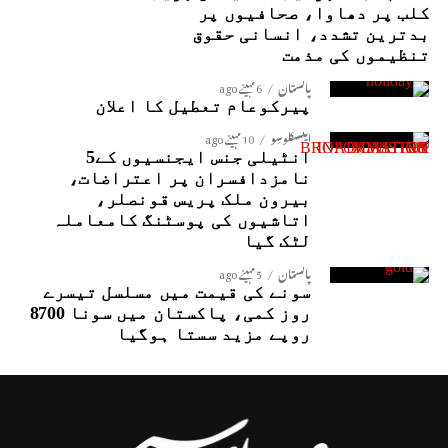
کلب پر دھاوا، صحافیوں پر
بدترین تشدد، انسانی حقوق
تنظیموں کی مذمت
پاکستان
6 مہینے ago
پیرکوعام تعطیل کا اعلان
ایکسکلوسِو
10 مہینے ago
انٹیلی جنس ایجنسیوں کے5
نامزدافسران پر اعتراضات،
بیرون ملک پریس قونصلر،
اتاشیوں کی پوسٹنگ کامعاملہ
لٹک گیا
پاکستان
5 مہینے ago
سونے کی قیمت میں مسلسل تیسرے
روز کمی، پاکستان میں سونا 8700
روپے مزید سستا ہوگیا