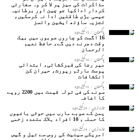
مذاکرات کی میز پر لا کر وہ سفارتی
کردار اداکیا جو چین اور برطانیہ
جیسی بڑی طاقتیں ادا نہ کرسکیں،
تجزیہ ساؤتھ ایشین وائسز
پاکستان
15 گھنٹے ago
16 اگست کو چاروں صوبوں میں بیک
وقت دھرنے دیں گے، حافظ نعیم
الرحمان
پاکستان
16 گھنٹے ago
میر رضا کی قبرکشائی، ابتدائی
پوسٹ مارٹم رپورٹ، حیران کن
انکشافات
پاکستان
16 گھنٹے ago
سونے کی فی تولہ قیمت میں 2200 روپے
کا اضافہ
تازہ ترین
24 گھنٹے ago
یمن کے صوبے مارب میں حوثی باغیوں
کا حملہ، 10 افراد ہلاک متعدد زخمی
تازہ ترین
24 گھنٹے ago
امریکی سینیٹ کی روس سے تیل و گیس