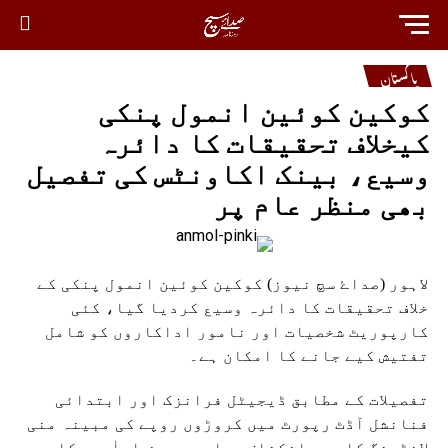
پاکستان
کوکین کوئین انمول پنکی
کیخلاف تحقیقات کا دائرہ
وسیع، بینک اکاونٹس کی تفصیل
بھی منظر عام پر
لاہور (صداۓ سچ نیوز) کوکین کوئین انمول پنکی کے
خلاف تحقیقات کا دائرہ وسیع کردیا گیا، کئی
کارپوریٹ شخصیات اور نامور اداکاروں کو شامل
تفتیش کیے جانے کا امکان ہے۔
تفصیلات کے مطابق ڈیجیٹل فرانزک اور ابتدائی
فنانشل آڈٹ رپورٹ میں کروڑوں روپے کی مبینہ منی
لانڈرنگ کا بھی انکشاف ہوا ہے، بعض اعلٰی سرکاری