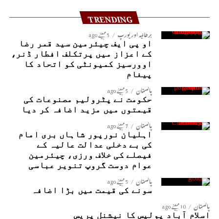
TRENDING
برطانیہ اور یورپ
5 مہینے ago
او پی ایف چیئرمین سید قمر رضا
کے اعزاز میں پرتکلف افطار ڈنر،
اوورسیز کمیونٹی کو اتحاد کا
پیغام
پاکستان
5 مہینے ago
حکومت نے پٹرولیم مصنوعات کی
قیمتوں میں مزید اضافہ کر دیا
پاکستان
7 مہینے ago
اہلیان نورپور شاہاں بری امام
کی بے دخلی عدالت عالیہ کے
فیصلے کی خلاف ورزی، چیئرمین
عوام دوست گروپ تنویر عباسی
پاکستان
5 مہینے ago
سونے کی قیمت میں بڑا اضافہ
پاکستان
10 مہینے ago
اسلام آباد پولیس کا نیشنل پریس