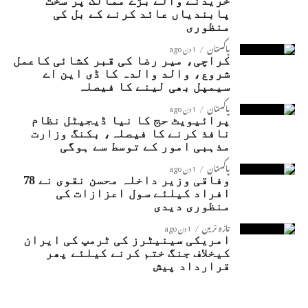
خریدنے والے بڑے ممالک پر سخت
پابندیاں عائد کرنے کے بل کی
منظوری
پاکستان
1 دن ago
کراچی، میر رضا کی قبر کشائی کاعمل
شروع، والد والدہ کا ڈی این اے
سیمپل بھی لینے کا فیصلہ
پاکستان
1 دن ago
پرائیویٹ حج کا نیا ڈیجیٹل نظام
نافذ کرنے کا فیصلہ، بکنگ وزارت
مذہبی امور کے توسط سے ہوگی
پاکستان
1 دن ago
وفاقی وزیر داخلہ محسن نقوی نے 78
افراد کیلئے سول اعزازات کی
منظوری دیدی
تازہ ترین
1 دن ago
امریکی سینیٹرز کی ٹرمپ کی ایران
کیخلاف جنگ ختم کرنے کیلئے پھر
قرارداد پیش