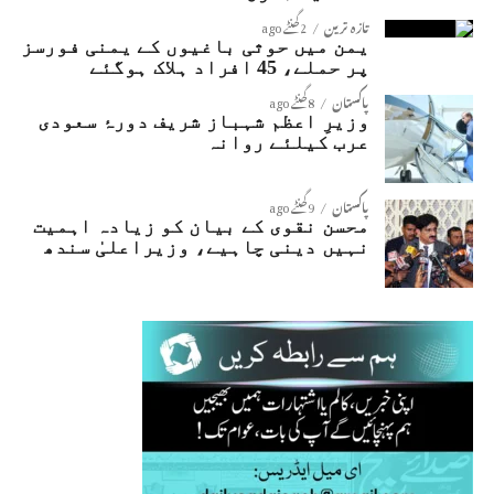
تازہ ترین
2 گھنٹے ago
یمن میں حوثی باغیوں کے یمنی فورسز
پر حملے، 45 افراد ہلاک ہوگئے
پاکستان
8 گھنٹے ago
وزیرِ اعظم شہباز شریف دورۂ سعودی
عرب کیلئے روانہ
پاکستان
9 گھنٹے ago
محسن نقوی کے بیان کو زیادہ اہمیت
نہیں دینی چاہیے، وزیراعلیٰ سندھ