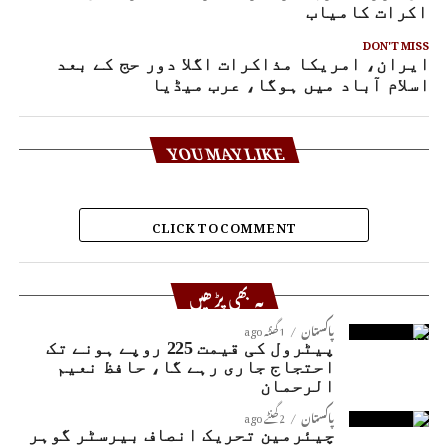
ذاکرات کامیاب
DON'T MISS
ایران، امریکا مذاکرات اگلا دور حج کے بعد
اسلام آباد میں ہوگا، عرب میڈیا
YOU MAY LIKE
CLICK TO COMMENT
یہ بھی پڑھیں
پاکستان
1 گھنٹہ ago
پیٹرول کی قیمت 225 روپے ہونے تک
احتجاج جاری رہے گا، حافظ نعیم
الرحمان
پاکستان
2 گھنٹے ago
چیئرمین تحریک انصاف بیرسٹر گوہر