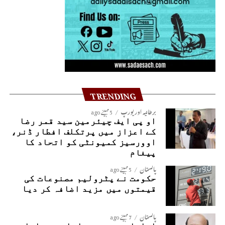
TRENDING
برطانیہ اور یورپ
5 مہینے ago
او پی ایف چیئرمین سید قمر رضا
کے اعزاز میں پرتکلف افطار ڈنر،
اوورسیز کمیونٹی کو اتحاد کا
پیغام
پاکستان
5 مہینے ago
حکومت نے پٹرولیم مصنوعات کی
قیمتوں میں مزید اضافہ کر دیا
پاکستان
7 مہینے ago