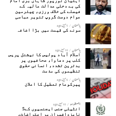
اہلیان نورپور شاہاں بری امام
کی بے دخلی عدالت عالیہ کے
فیصلے کی خلاف ورزی، چیئرمین
عوام دوست گروپ تنویر عباسی
پاکستان
5 مہینے ago
سونے کی قیمت میں بڑا اضافہ
پاکستان
10 مہینے ago
اسلام آباد پولیس کا نیشنل پریس
کلب پر دھاوا، صحافیوں پر
بدترین تشدد، انسانی حقوق
تنظیموں کی مذمت
پاکستان
6 مہینے ago
پیرکوعام تعطیل کا اعلان
ایکسکلوسِو
10 مہینے ago
انٹیلی جنس ایجنسیوں کے5
نامزدافسران پر اعتراضات،