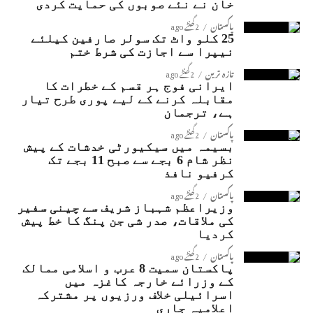
خان نے نئے صوبوں کی حمایت کردی
پاکستان
2 گھنٹے ago
25 کلو واٹ تک سولر صارفین کیلئے
نیپرا سے اجازت کی شرط ختم
تازہ ترین
2 گھنٹے ago
ایرانی فوج ہر قسم کے خطرات کا
مقابلہ کرنے کے لیے پوری طرح تیار
ہے، ترجمان
پاکستان
2 گھنٹے ago
بسیمہ میں سیکیورٹی خدشات کے پیش
نظر شام 6 بجے سے صبح 11 بجے تک
کرفیو نافذ
پاکستان
2 گھنٹے ago
وزیراعظم شہباز شریف سے چینی سفیر
کی ملاقات، صدر شی جن پنگ کا خط پیش
کردیا
پاکستان
2 گھنٹے ago
پاکستان سمیت 8 عرب و اسلامی ممالک
کے وزرائے خارجہ کاغزہ میں
اسرائیلی خلاف ورزیوں پر مشترکہ
اعلامیہ جاری