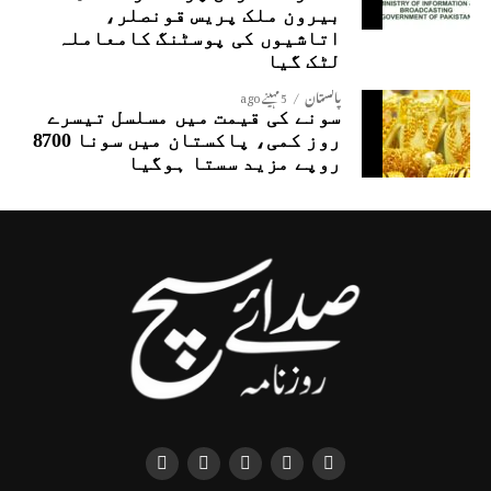
بیرون ملک پریس قونصلر،
اتاشیوں کی پوسٹنگ کامعاملہ
لٹک گیا
پاکستان
5 مہینے ago
سونے کی قیمت میں مسلسل تیسرے
روز کمی، پاکستان میں سونا 8700
روپے مزید سستا ہوگیا