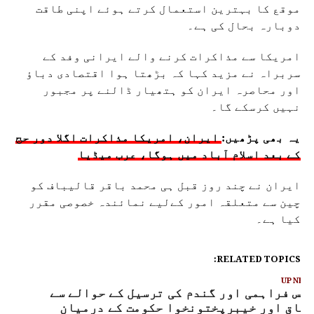
موقع کا بہترین استعمال کرتے ہوئے اپنی طاقت
دوبارہ بحال کی ہے۔
امریکا سے مذاکرات کرنے والے ایرانی وفد کے
سربراہ نے مزید کہا کہ بڑھتا ہوا اقتصادی دباؤ
اور محاصرہ ایران کو ہتھیار ڈالنے پر مجبور
نہیں کرسکے گا۔
یہ بھی پڑھیں:
ایران، امریکا مذاکرات اگلا دور حج
کے بعد اسلام آباد میں ہوگا، عرب میڈیا
ایران نے چند روز قبل ہی محمد باقر قالیباف کو
چین سے متعلقہ امور کےلیے نمائندہ خصوصی مقرر
کیا ہے۔
RELATED TOPICS:
UP NEX
یس فراہمی اور گندم کی ترسیل کے حوالے سے
فاق اور خیبرپختونخوا حکومت کے درمیان