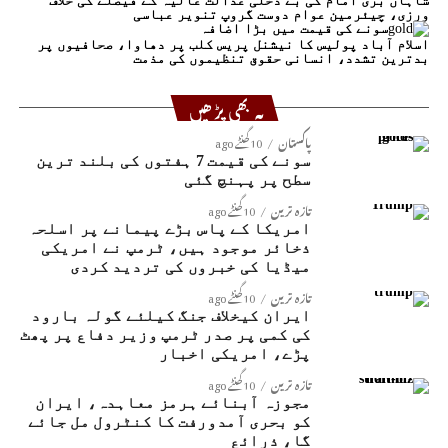
شاہاں بری امام کی بے دخلی عدالت عالیہ کے فیصلے کی خلاف
ورزی، چیئرمین عوام دوست گروپ تنویر عباسی
سونے کی قیمت میں بڑا اضافہ
اسلام آباد پولیس کا نیشنل پریس کلب پر دھاوا، صحافیوں پر
بدترین تشدد، انسانی حقوق تنظیموں کی مذمت
یہ بھی پڑھیں
پاکستان
10 گھنٹے ago
سونے کی قیمت 7 ہفتوں کی بلند ترین
سطح پر پہنچ گئی
تازہ ترین
10 گھنٹے ago
امریکا کے پاس بڑے پیمانے پر اسلحہ
ذخائر موجود ہیں، ٹرمپ نے امریکی
میڈیا کی خبروں کی تردید کردی
تازہ ترین
10 گھنٹے ago
ایران کیخلاف جنگ کیلئے گولہ بارود
کی کمی پر صدر ٹرمپ وزیر دفاع پر پھٹ
پڑے، امریکی اخبار
تازہ ترین
10 گھنٹے ago
مجوزہ آبنائے ہرمز معاہدہ، ایران
کو بحری آمدورفت کا کنٹرول مل جائے
گا، ذرائع