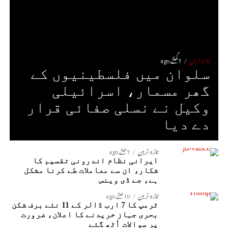
تازہ ترین
7 گھنٹے ago
سلوان میں فلسطینیوں کے
گھر مسمار، اسرائیلی
وکیل نے نسلی صفائی قرار
دے دیا
تازہ ترین
7 گھنٹے ago
ایرانی نظام اندرونی تقسیم کا
شکار، ان سے معاملات طے کرنا مشکل
ہے، جے ڈی وینس
تازہ ترین
10 گھنٹے ago
ٹرمپ کا 7 ارب ڈالر کے 11 نئے برف شکن
بحری جہاز خریدنے کا اعلان، ضرورت
پر سوالات اُٹھ گئے