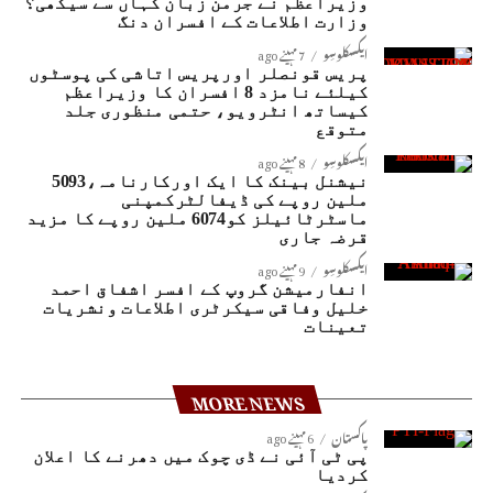
وزیراعظم نے جرمن زبان کہاں سے سیکھی؟
وزارت اطلاعات کے افسران دنگ
ایکسکلوسِو
7 مہینے ago
پریس قونصلر اورپریس اتاشی کی پوسٹوں
کیلئے نامزد 8 افسران کا وزیراعظم
کیساتھ انٹرویو، حتمی منظوری جلد
متوقع
ایکسکلوسِو
8 مہینے ago
نیشنل بینک کا ایک اورکارنامہ،5093
ملین روپے کی ڈیفالٹرکمپنی
ماسٹرٹائیلز کو6074 ملین روپے کا مزید
قرضہ جاری
ایکسکلوسِو
9 مہینے ago
انفارمیشن گروپ کے افسر اشفاق احمد
خلیل وفاقی سیکرٹری اطلاعات ونشریات
تعینات
MORE NEWS
پاکستان
6 مہینے ago
پی ٹی آئی نے ڈی چوک میں دھرنے کا اعلان
کردیا