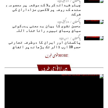
پاکستان
23 گھنٹے ago
چہلم شہدائے کربلا کے موقعہ پر معصومہء
سندھ کے روضہ پر لاکھوں عزاداران کی
شرکت
پاکستان
24 گھنٹے ago
محسن نقوی کا بیان بے معنی ہے،کوئی
سیاق وسباق نہیں، رانا ثناء اللہ
پاکستان
1 دن ago
پاکستان اور ایران کا دوطرفہ تجارتی
حجم 10 ارب ڈالر تک بڑھانے پر اتفاق
MORE قومی خبریں
بین الاقوامی خبریں