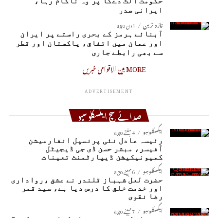
حکومت الٹ دےگا پر وہ ناکام رہا،
ایرانی صدر
تازہ ترین
1 دن ago
آبنائے ہرمز کے بحری راستے پر ایران
اور عمان میں اتفاق، پاکستان اور قطر
سے بھی رابطے جاری
MORE بین الاقوامی خبریں
ADVERTISEMENT
صدائے سچ ایکسکلوسیو
ایکسکلوسِو
4 ہفتے ago
رئیسہ عادل نئی پرنسپل انفارمیشن
آفیسر، مبشر حسن ڈی جی ڈیجیٹل
کمیونیکیشن ڈیپارٹمنٹ تعینات
ایکسکلوسِو
6 مہینے ago
حضرت لعل شہباز قلندر نے عشق ،رواداری
اور خدمت خلق کا درس دیا ہے، سید قمر
رضا نقوی
ایکسکلوسِو
7 مہینے ago