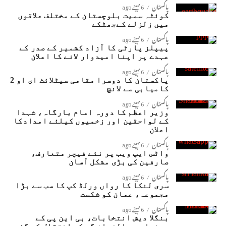
پاکستان
6 مہینے ago
کوئٹہ سمیت بلوچستان کے مختلف علاقوں
میں زلزلے کےجھٹکے
پاکستان
6 مہینے ago
پیپلز پارٹی کا آزاد کشمیر کے صدر کے
عہدے پر اپنا امیدوار لانے کا اعلان
پاکستان
6 مہینے ago
پاکستان کا دوسرا مقامی سیٹلائٹ ای او 2
کامیابی سے لانچ
پاکستان
6 مہینے ago
وزیر اعظم کا دورہ امام بارگاہ، شہدا
کے لواحقین اور زخمیوں کیلئے امدادکا
اعلان
پاکستان
6 مہینے ago
واٹس ایپ ویب پر نئے فیچر متعارف،
صارفین کی بڑی مشکل آسان
پاکستان
6 مہینے ago
سری لنکا کا رواں ورلڈ کپ کا سب سے بڑا
مجموعہ، عمان کو شکست
پاکستان
6 مہینے ago
بنگلا دیش انتخابات، بی این پی کے