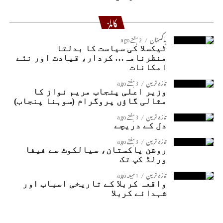
کالمز
پاکستان
2 ہفتے ago
ٹیکسلا کی سیاست کا بدلتا
منظرنامہ… کردار، قیادت اور نئے
امکانات
تازہ ترین
3 ہفتے ago
وزیر اعلی پنجاب مریم نواز کا
مثالی گاؤں پروگرام (سوہنا پنجاب)
تازہ ترین
3 ہفتے ago
دل کے دریچے
تازہ ترین
3 ہفتے ago
روشن پاکستان، سیالکوٹ سے فیفا
ورلڈ کپ تک
تازہ ترین
1 مہینہ ago
واقعہ کربلا کے تاریخی اسباب اور
شہدائے کربلا