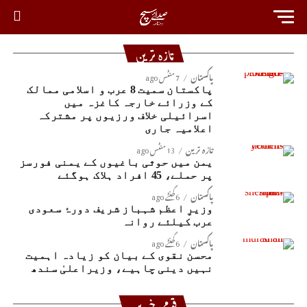
تازہ ترین
پاکستان
7 منٹس ago
پاکستان سمیت 8 عرب و اسلامی ممالک
کے وزرائے خارجہ کاغزہ میں
اسرائیلی خلاف ورزیوں پر مشترکہ
اعلامیہ جاری
تازہ ترین
13 منٹس ago
یمن میں حوثی باغیوں کے یمنی فورسز
پر حملے، 45 افراد ہلاک ہوگئے
پاکستان
6 گھنٹے ago
وزیرِ اعظم شہباز شریف دورۂ سعودی
عرب کیلئے روانہ
پاکستان
6 گھنٹے ago
محسن نقوی کے بیان کو زیادہ اہمیت
نہیں دینی چاہیے، وزیراعلیٰ سندھ
قومی خبریں