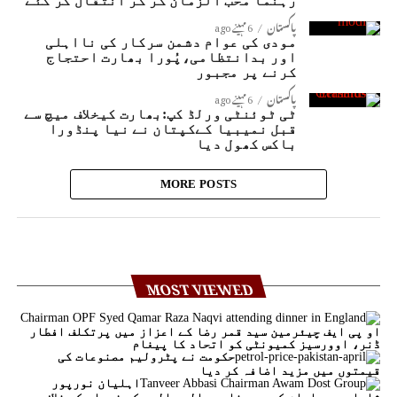
رہنما محب الزمان گر کر انتقال کر گئے
پاکستان
6 مہینے ago
مودی کی عوام دشمن سرکار کی نااہلی
اور بدانتظامی،پُورا بھارت احتجاج
کرنے پر مجبور
پاکستان
6 مہینے ago
ٹی ٹوئنٹی ورلڈ کپ:بھارت کیخلاف میچ سے
قبل نمیبیا کےکپتان نے نیا پنڈورا
باکس کھول دیا
MORE POSTS
MOST VIEWED
او پی ایف چیئرمین سید قمر رضا کے اعزاز میں پرتکلف افطار
ڈنر، اوورسیز کمیونٹی کو اتحاد کا پیغام
حکومت نے پٹرولیم مصنوعات کی
قیمتوں میں مزید اضافہ کر دیا
اہلیان نورپور