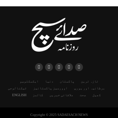
تازہ ترین
پاکستان
دنیا
ایکسکلوسِو
برطانیہ اور یورپ
اوورسیز پاکستانیز
ٹیکنالوجی
کھیل
صحت
علاقائی خبریں
کالمز
ENGLISH
Copyright © 2025 SADAESACH NEWS