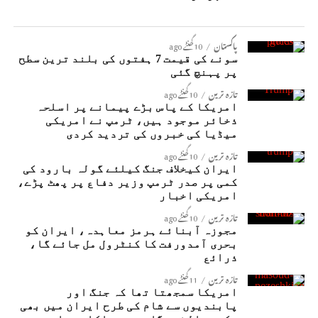
پاکستان
10 گھنٹے ago
سونے کی قیمت 7 ہفتوں کی بلند ترین سطح
پر پہنچ گئی
تازہ ترین
10 گھنٹے ago
امریکا کے پاس بڑے پیمانے پر اسلحہ
ذخائر موجود ہیں، ٹرمپ نے امریکی
میڈیا کی خبروں کی تردید کردی
تازہ ترین
10 گھنٹے ago
ایران کیخلاف جنگ کیلئے گولہ بارود کی
کمی پر صدر ٹرمپ وزیر دفاع پر پھٹ پڑے،
امریکی اخبار
تازہ ترین
10 گھنٹے ago
مجوزہ آبنائے ہرمز معاہدہ، ایران کو
بحری آمدورفت کا کنٹرول مل جائے گا،
ذرائع
تازہ ترین
11 گھنٹے ago
امریکا سمجھتا تھا کہ جنگ اور
پابندیوں سے شام کی طرح ایران میں بھی