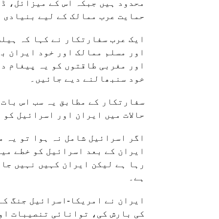
محدود ہیں جبکہ اس کے میزائل، ڈر
حمایت عرب ممالک کے لیے بنیادی 
ایک عرب سفارتکار نے کہا کہ ہیلس
اور مسلم ممالک اور خود ایران بھ
اور مغربی طاقتوں کو یہ پیغام دی
خود سنبھالنے دیے جائیں۔
سفارتکار کے مطابق یہ سب اس بات 
حالات میں ایران اور اسرائیل کو 
اگر اسرائیل شامل نہ ہوا تو یہ م
ایران کے بعد اسرائیل کو خطے میں
رہا ہے لیکن ایران کہیں نہیں جار
ہے۔
ایران نے امریکا-اسرائیل جنگ کے
کی بارش کی، توانائی تنصیبات اور