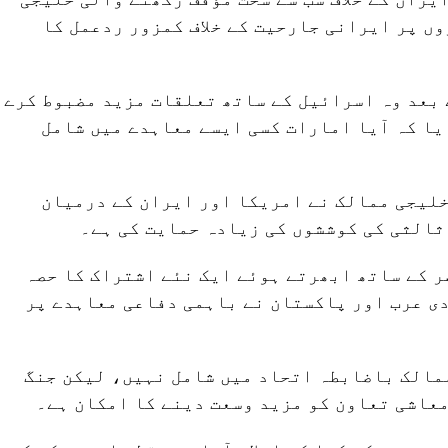
وں پر ایرانی جارحیت کے خلاف کمزور ردعمل کا
 بعد وہ اسرائیل کے ساتھ تعلقات مزید مضبوط کرے
یا کہ آیا امارات کسی ایسے معاہدے میں شامل
خلیجی ممالک نے امریکا اور ایران کے درمیان
ثالثی کی کوششوں کی زیادہ حمایت کی ہے۔
 کے ساتھ ابھرتے ہوئے ایک نئے اشتراک کا حصہ
ی عرب اور پاکستان نے باہمی دفاعی معاہدے پر
مالک باضابطہ اتحاد میں شامل نہیں، لیکن جنگ
عاشی تعاون کو مزید وسعت دینے کا امکان ہے۔