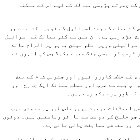
 کے چھوٹے پڑوسی ممالک کے لیے اس کے ممکنہ
7 اکتوبر 2023 کو حماس کے حملے کے بعد اسرائیل کے فوجی اقدامات پر
ش بڑھ رہی ہے۔ ان میں سے کئی ممالک کے اسرائیل
اسرائیلی وزیراعظم نیتن یاہو پر الزام عائد
 ٹرمپ کو ایسی جنگ میں دھکیلا جس کی انہوں نے
اس کے خلاف کارروائیوں اور جنوبی شام کے بعض
 اب بہت سے عرب اور مسلم ممالک ایک جارح اور
کے طور پر دیکھ رہے ہیں۔
ی اختلافات موجود ہیں، خاص طور پر سعودی عرب
جو خلیج کی دو سب سے بااثر ریاستیں ہیں۔ دونوں
 اور معاشی مسابقت پائی جاتی ہے۔
یران کے خلاف سب سے سخت مؤقف رکھنے والی خلیجی