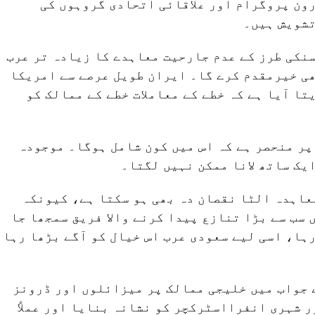
ون پروگرام اور علاقائی اتحادی گروہوں کی
تشویش ہیں۔
نکی طرز کے عدم جارحیت معاہدے کا زیادہ تر عرب
ی خیرمقدم کرے گا۔ ایران طویل عرصے سے امریکا
تا آیا ہے کہ خطے کے معاملات خطے کے ممالک کو
پر منحصر ہے کہ اس میں کون شامل ہوگا۔ موجودہ
ایک ساتھ لانا ممکن نہیں لگتا۔
عاہدہ الٹا نقصان دہ بھی ہو سکتا ہے، کیونکہ
 سب سے بڑا تنازع پیدا کرنے والا فریق سمجھا جا
ہا، اسی لیے سعودی عرب اس خیال کو آگے بڑھا رہا
 جواب میں خلیجی ممالک پر میزائلوں اور ڈرونز
 شہری انفرااسٹرکچر کو نشانہ بنایا اور عملاً