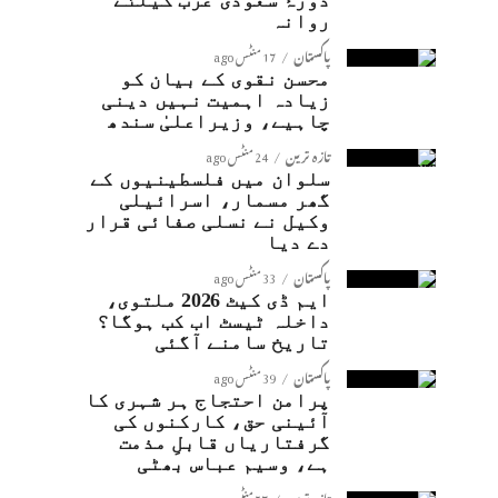
دورۂ سعودی عرب کیلئے
روانہ
پاکستان
17 منٹس ago
محسن نقوی کے بیان کو
زیادہ اہمیت نہیں دینی
چاہیے، وزیراعلیٰ سندھ
تازہ ترین
24 منٹس ago
سلوان میں فلسطینیوں کے
گھر مسمار، اسرائیلی
وکیل نے نسلی صفائی قرار
دے دیا
پاکستان
33 منٹس ago
ایم ڈی کیٹ 2026 ملتوی،
داخلہ ٹیسٹ اب کب ہوگا؟
تاریخ سامنے آگئی
پاکستان
39 منٹس ago
پرامن احتجاج ہر شہری کا
آئینی حق، کارکنوں کی
گرفتاریاں قابلِ مذمت
ہے، وسیم عباس بھٹی
تازہ ترین
57 منٹس ago