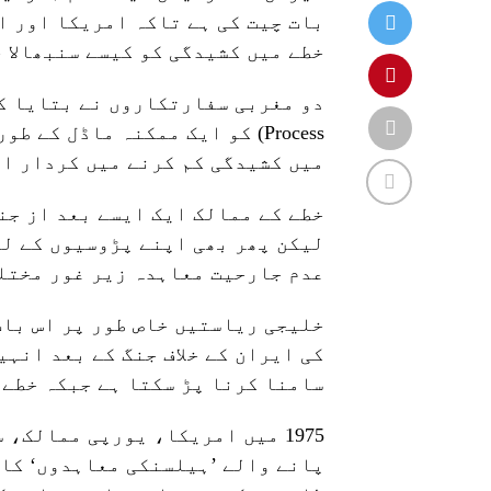
بات چیت کی ہے تاکہ امریکا اور ا
خطے میں کشیدگی کو کیسے سنبھالا ج
Process) کو ایک ممکنہ ماڈل ک
میں کشیدگی کم کرنے میں کردار ا
خطے کے ممالک ایک ایسے بعد از جن
لیکن پھر بھی اپنے پڑوسیوں کے لی
عدم جارحیت معاہدہ زیر غور مختل
خلیجی ریاستیں خاص طور پر اس بات
کی ایران کے خلاف جنگ کے بعد انہ
سامنا کرنا پڑ سکتا ہے جبکہ خطے 
1975 میں امریکا، یورپی ممالک
پانے والے ’ہیلسنکی معاہدوں‘ کا 