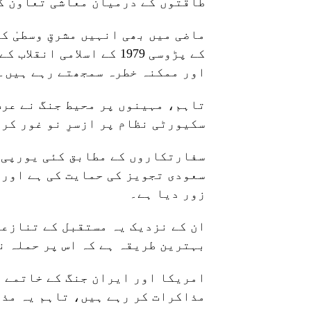
طاقتوں کے درمیان معاشی تعاون ک
ماضی میں بھی انہیں مشرقِ وسطیٰ ک
کے پڑوسی 1979 کے اسلامی
اور ممکنہ خطرہ سمجھتے رہے ہیں۔
تاہم، مہینوں پر محیط جنگ نے عرب
سکیورٹی نظام پر ازسرِ نو غور کر
سفارتکاروں کے مطابق کئی یورپی 
سعودی تجویز کی حمایت کی ہے اور 
زور دیا ہے۔
ان کے نزدیک یہ مستقبل کے تنازعا
بہترین طریقہ ہے کہ اس پر حملہ ن
امریکا اور ایران جنگ کے خاتمے ا
مذاکرات کر رہے ہیں، تاہم یہ مذ