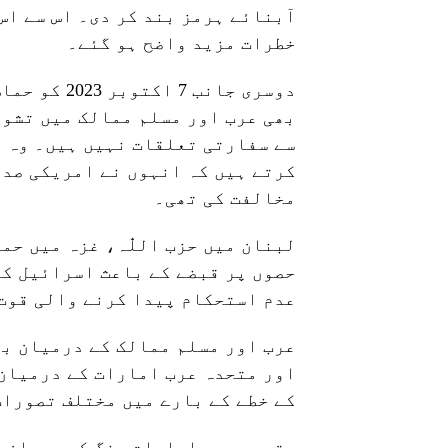
آبنائے ہرمز بند کر دی۔ اس سے اس
خطرات مزید واضح ہو گئے۔
دوسری جانب 
بھی عرب اور مسلم ممالک میں تشوی
سے سفارتی تعلقات نہیں ہیں۔ وہ 
کرتے ہیں کہ انہوں نے امریکی صدر
مخالفت کی تھی۔
لبنان میں حزب اللّٰہ، غزہ میں حم
حصوں پر قبضے کے باعث اسرائیل کو
عدم استحکام پیدا کرنے والی قوت 
عرب اور مسلم ممالک کے درمیان بھ
اور متحدہ عرب امارات کے درمیان 
کے خطے کے بارے میں مختلف تصورات
متحدہ عرب امارات جنگ کے دوران ا