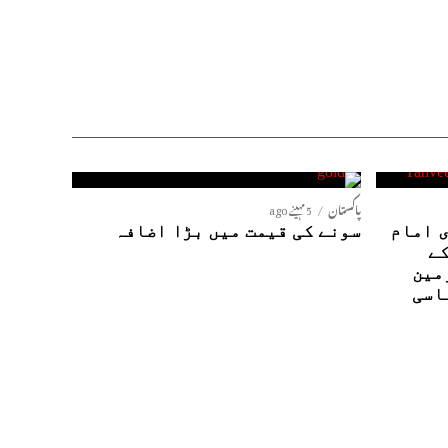
پاکستان
5 مہینے ago
 امام
سونے کی قیمت میں بڑا اضافہ
کے
مین
اسی