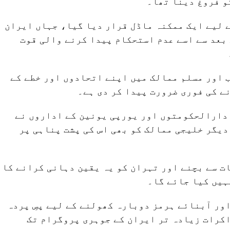
و فروغ دینا تھا۔
ے لیے ایک ممکنہ ماڈل قرار دیا گیا، جہاں ایران
 انقلاب کے بعد سے اسے عدم استحکام پیدا کرنے والی قوت
 اور مسلم ممالک میں اپنے اتحادوں اور خطے کے
نے کی فوری ضرورت پیدا کر دی ہے۔
دارالحکومتوں اور یورپی یونین کے اداروں نے
دیگر خلیجی ممالک کو بھی اس کی پشت پناہی پر
ت سے بچنے اور تہران کو یہ یقین دہانی کرانے کا
ہیں کیا جائے گا۔
ور آبنائے ہرمز دوبارہ کھولنے کے لیے پسِ پردہ
اکرات زیادہ تر ایران کے جوہری پروگرام تک