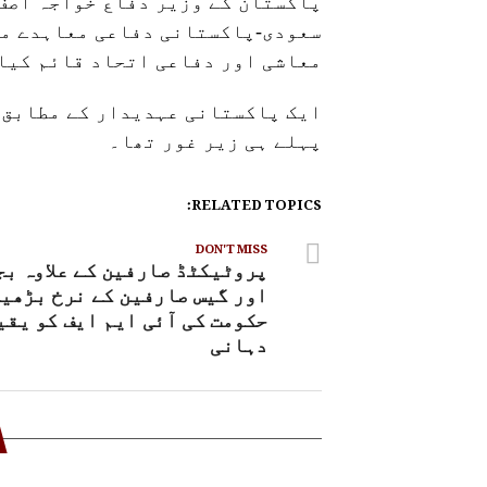
پاکستان کے وزیر دفاع خواجہ آصف ن
سعودی-پاکستانی دفاعی معاہدے می
معاشی اور دفاعی اتحاد قائم کیا 
ایک پاکستانی عہدیدار کے مطابق 
پہلے ہی زیر غور تھا۔
RELATED TOPICS:
DON'T MISS
پروٹیکٹڈ صارفین کے علاوہ بج
اور گیس صارفین کے نرخ بڑھیں
حکومت کی آئی ایم ایف کو یقی
دہانی