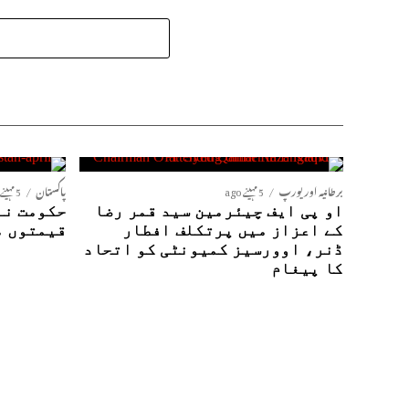
برطانیہ اور یورپ
5 مہینے ago
پاکستان
5 مہینے ago
او پی ایف چیئرمین سید قمر رضا
حکومت نے
کے اعزاز میں پرتکلف افطار
قیمتوں م
ڈنر، اوورسیز کمیونٹی کو اتحاد
کا پیغام