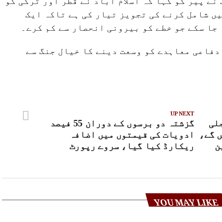
ے پیر کو کہا کہ اسلام آباد نے قطر اور ترکی کو
ں شامل کرنے کی تجویز تیار کی ہے تاکہ ایک
جا سکے جو خطے کو بیرونی انحصار سے کم کرے۔
دفاعی معاہدے کو وسعت دینے کا خیال جنگ سے
UP NEXT
لی
گزشتہ دو برسوں کے دوران 55 فیصد
 گے،
ادویات کی قیمتوں میں اضافہ
ن
ریکارڈ کیا گیا، سروے رپورٹ
YOU MAY LIKE