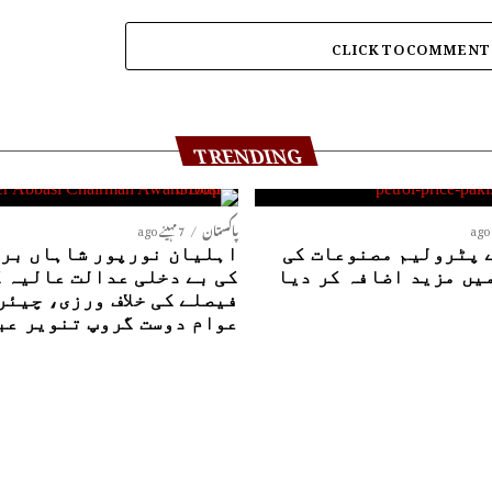
CLICK TO COMMENT
TRENDING
پاکستان
7 مہینے ago
 پٹرولیم مصنوعات کی
اہلیان نورپور شاہاں بری
یں مزید اضافہ کر دیا
کی بے دخلی عدالت عالیہ 
فیصلے کی خلاف ورزی، چیئر
عوام دوست گروپ تنویر عب