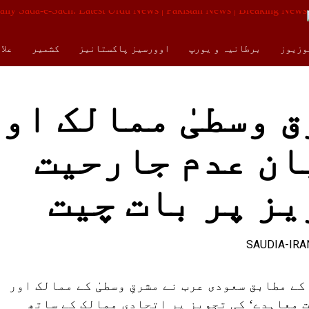
وزیوز
برطانیہ و یورپ
اوورسیز پاکستانیز
کشمیر
علا
کالمز
ENGLISH
 وسطیٰ ممالک او
ان عدم جارحیت
یز پر بات چیت
ے مطابق سعودی عرب نے مشرقِ وسطیٰ کے ممالک اور
 معاہدے‘ کی تجویز پر اتحادی ممالک کے ساتھ