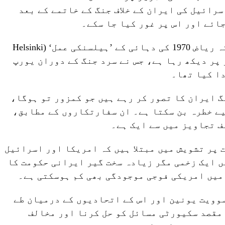
سرائیل کی ایران کے خلاف جنگ کے خاتمے کے بعد
ائے اور اس پر غور کیا جا سکے۔
دو مغربی سفارتکاروں نے بتایا کہ ریاض 1970 کی دہائی کے ’ہیلسنکی عمل‘ (Helsinki
ے طور پر دیکھ رہا ہے، جس نے سرد جنگ کے دوران یورپ
دا کیا تھا۔
گ ایران کا تصور کر رہے ہیں جو کمزور تو ہوگا،
ے خطرہ بن سکتا ہے۔ ان سفارتکاروں کے مطابق،
ف تجاویز میں سے ایک ہے۔
 پر تشویش میں مبتلا ہیں کہ امریکا اور اسرائیل
یں ایک زخمی مگر زیادہ سخت گیر ایرانی حکومت کا
میں امریکی فوجی موجودگی بھی کم ہوسکتی ہے۔
، سوویت یونین اور اس کے اتحادیوں کے درمیان طے
مقصد سکیورٹی مسائل کو حل کرنا اور مخالف