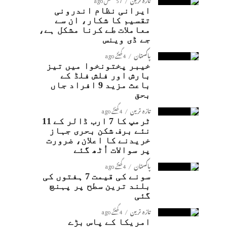
ایرانی نظام اندرونی
تقسیم کا شکار، ان سے
معاملات طے کرنا مشکل ہے،
جے ڈی وینس
پاکستان
4 گھنٹے ago
خیبر پختونخوا میں تیز
بارش اور فلش فلڈ کے
باعث مزید 9 افراد جاں
بحق
تازہ ترین
4 گھنٹے ago
ٹرمپ کا 7 ارب ڈالر کے 11
نئے برف شکن بحری جہاز
خریدنے کا اعلان، ضرورت
پر سوالات اُٹھ گئے
پاکستان
4 گھنٹے ago
سونے کی قیمت 7 ہفتوں کی
بلند ترین سطح پر پہنچ
گئی
تازہ ترین
4 گھنٹے ago
امریکا کے پاس بڑے