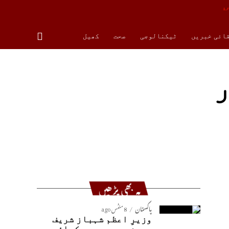
قائی خبریں
ٹیکنالوجی
صحت
کھیل
ر
یہ بھی پڑھیں
پاکستان
8 منٹس ago
وزیرِ اعظم شہباز شریف