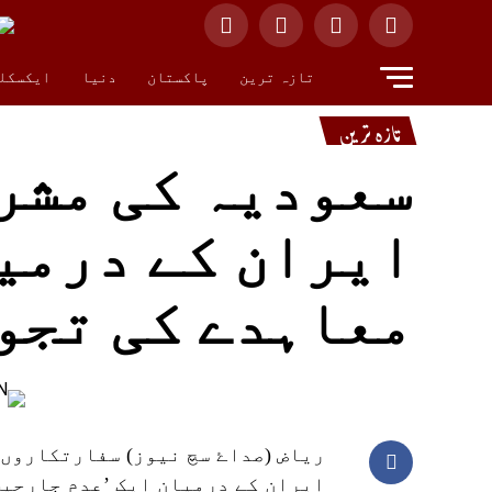
تازہ ترین
پاکستان
دنیا
ایکسکل
تازہ ترین
سعودیہ کی مشرق
ایران کے درمی
معاہدے کی تجو
ریاض (صداۓ سچ نیوز) سفارتکاروں ک
ایران کے درمیان ایک ’عدم جارحیت