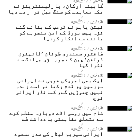
پاکستان
12 گھنٹے ago
کابینہ ارکان، پارلیمنٹرینز نے
مکہ معاہدے کو سنگ میل قرار دے دیا
تازہ ترین
12 گھنٹے ago
نیتن یاہو نے ٹرمپ کے بنائے گئے
غزہ پیس بورڈ کے امن منصوبے کو
ماننے سے انکار کردیا
تازہ ترین
12 گھنٹے ago
طاقتور سمندری طوفان ’ٹائیفون
ڈولفن‘ چین کے صوبہ ژی جیانگ سے
ٹکرا گیا
تازہ ترین
13 گھنٹے ago
ایک بھی امریکی فوجی نے ایرانی
سرزمین پر قدم رکھا تو اسے زندہ
نہیں چھوڑیں گے، کمانڈر ایرانی
فوج
تازہ ترین
13 گھنٹے ago
شام میں روسی اڈے دوبارہ منظم کرے
سے متعلق مفاہمتی یادداشت طے
تازہ ترین
13 گھنٹے ago
ایرانی سپریم لیڈر کی صدر مسعود