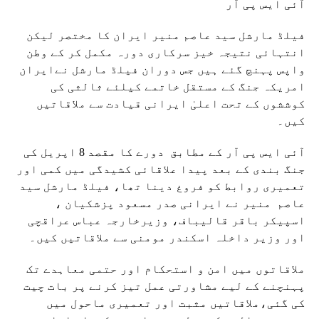
آئی ایس پی آر
فیلڈ مارشل سید عاصم منیر ایران کا مختصر لیکن
انتہائی نتیجہ خیز سرکاری دورہ مکمل کر کے وطن
واپس پہنچ گئے ہیں جس دوران فیلڈ مارشل نےایران
امریکہ جنگ کے مستقل خاتمے کیلئے ثالثی کی
کوششوں کے تحت اعلیٰ ایرانی قیادت سے ملاقاتیں
کیں۔
آئی ایس پی آر کے مطابق دورے کا مقصد 8 اپریل کی
جنگ بندی کے بعد پیدا علاقائی کشیدگی میں کمی اور
تعمیری روابط کو فروغ دینا تھا، فیلڈ مارشل سید
عاصم منیر نے ایرانی صدر مسعود پزشکیان ،
اسپیکر باقر قالیباف، وزیرخارجہ عباس عراقچی
اور وزیر داخلہ اسکندر مومنی سے ملاقاتیں کیں۔
ملاقاتوں میں امن و استحکام اور حتمی معاہدے تک
پہنچنے کے لیے مشاورتی عمل تیز کرنے پر بات چیت
کی گئی،ملاقاتیں مثبت اور تعمیری ماحول میں