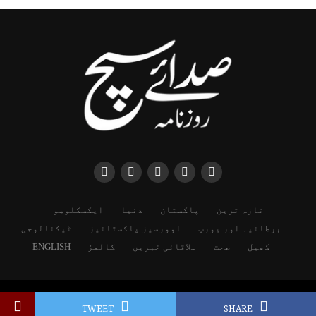
تازہ ترین
پاکستان
دنیا
ایکسکلوسِو
برطانیہ اور یورپ
اوورسیز پاکستانیز
ٹیکنالوجی
کھیل
صحت
علاقائی خبریں
کالمز
ENGLISH
Copyright © 2025 SADAESACH NEWS
TWEET
SHARE