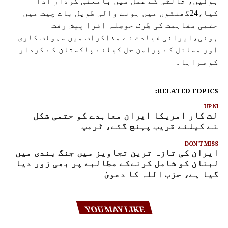
ہوئیں، ثالثی کے عمل میں بامعنی کردار ادا
کیا،24گھنٹوں میں ہونے والی طویل بات چیت میں
حتمی مفاہمت کی طرف حوصلہ افزا پیش رفت
ہوئی،ایرانی قیادت نے مذاکرات میں سہولت کاری
اور مسائل کے پرامن حل کیلئے پاکستان کے کردار
کو سراہا۔
RELATED TOPICS:
UP NEX
الث کار امریکا ایران معاہدے کو حتمی شکل
ینے کیلئے قریب پہنچ گئے، ٹرمپ
DON'T MISS
ایران کی تازہ ترین تجاویز میں جنگ بندی میں
لبنان کو شامل کرنےکے مطالبے پر بھی زور دیا
گیا ہے، حزب اللہ کا دعویٰ
YOU MAY LIKE