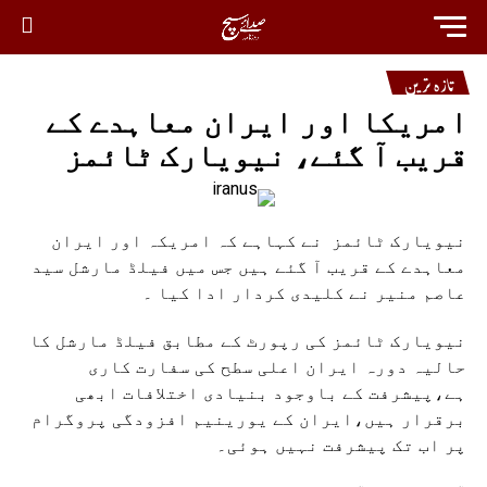
تازہ ترین
امریکا اور ایران معاہدے کے
قریب آ گئے، نیویارک ٹائمز
نیویارک ٹائمز نے کہاہے کہ امریکہ اور ایران
معاہدے کے قریب آ گئے ہیں جس میں فیلڈ مارشل سید
عاصم منیر نے کلیدی کردار ادا کیا ۔
نیویارک ٹائمز کی رپورٹ کے مطابق فیلڈ مارشل کا
حالیہ دورہ ایران اعلی سطح کی سفارت کاری
ہے،پیشرفت کے باوجود بنیادی اختلافات ابھی
برقرار ہیں،ایران کے یورینیم افزودگی پروگرام
پر اب تک پیشرفت نہیں ہوئی۔