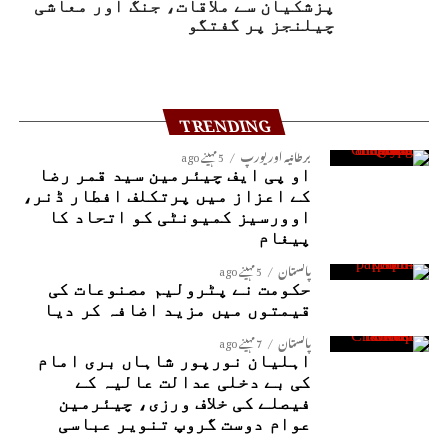
پزشکیان سے ملاقات، جنگ اور معاشی
چیلنجز پر گفتگو
TRENDING
برطانیہ اور یورپ
5 مہینے ago
او پی ایف چیئرمین سید قمر رضا
کے اعزاز میں پرتکلف افطار ڈنر،
اوورسیز کمیونٹی کو اتحاد کا
پیغام
پاکستان
5 مہینے ago
حکومت نے پٹرولیم مصنوعات کی
قیمتوں میں مزید اضافہ کر دیا
پاکستان
7 مہینے ago
اہلیان نورپور شاہاں بری امام
کی بے دخلی عدالت عالیہ کے
فیصلے کی خلاف ورزی، چیئرمین
عوام دوست گروپ تنویر عباسی