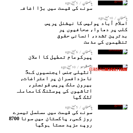
پاکستان
5 مہینے ago
سونے کی قیمت میں بڑا اضافہ
پاکستان
10 مہینے ago
اسلام آباد پولیس کا نیشنل پریس
کلب پر دھاوا، صحافیوں پر
بدترین تشدد، انسانی حقوق
تنظیموں کی مذمت
پاکستان
6 مہینے ago
پیرکوعام تعطیل کا اعلان
ایکسکلوسِو
10 مہینے ago
انٹیلی جنس ایجنسیوں کے5
نامزدافسران پر اعتراضات،
بیرون ملک پریس قونصلر،
اتاشیوں کی پوسٹنگ کامعاملہ
لٹک گیا
پاکستان
5 مہینے ago
سونے کی قیمت میں مسلسل تیسرے
روز کمی، پاکستان میں سونا 8700
روپے مزید سستا ہوگیا