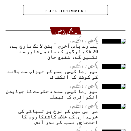
CLICK TO COMMENT
یہ بھی پڑھیں
پاکستان
11 گھنٹے ago
ہمارے پاس آخری آپشن لانگ مارچ ہے،
20 لاکھ لوگوں کے ساتھ پشاور سے
نکلیں گے، شفیع جان
پاکستان
11 گھنٹے ago
میر رضا کیس، جسم کو تیزاب سے جلانے
کی کوشش کا انکشاف
پاکستان
12 گھنٹے ago
میر رضا کیس، سندھ حکومت کا جوڈیشل
انکوائری کا فیصلہ
پاکستان
12 گھنٹے ago
صوابی میں کم نرخ پر تمباکو کی
خریداری کے خلاف کاشتکاروں کا
احتجاج، تمباکو نذر آتش